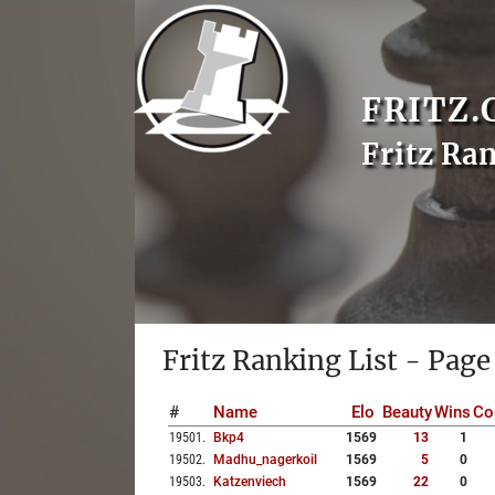
FRITZ.
Fritz Ra
Fritz Ranking List - Page
#
Name
Elo
Beauty
Wins
Co
19501
.
Bkp4
1569
13
1
19502
.
Madhu_nagerkoil
1569
5
0
19503
.
Katzenviech
1569
22
0