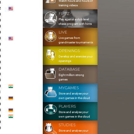
Watch hours and hours of
3
training videos
2
FRITZ
0
Play against a club level
0
chess program with hints
0
LIVE
0
Live games from
0
grandmaster tournaments
0
3
OPENINGS
0
Develop and exercise your
openings
0
0
DATABASE
0
Eight million strong
games
0
0
MYGAMES
1
Store and analyse your
0
own games in the cloud
0
PLAYERS
0
Store and analyse your
0
own games in the cloud
0
STUDIES
0
Store and analyse your