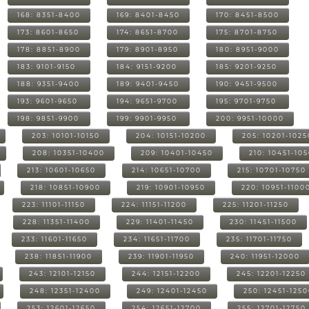
168: 8351-8400
169: 8401-8450
170: 8451-8500
173: 8601-8650
174: 8651-8700
175: 8701-8750
178: 8851-8900
179: 8901-8950
180: 8951-9000
183: 9101-9150
184: 9151-9200
185: 9201-9250
188: 9351-9400
189: 9401-9450
190: 9451-9500
193: 9601-9650
194: 9651-9700
195: 9701-9750
198: 9851-9900
199: 9901-9950
200: 9951-10000
203: 10101-10150
204: 10151-10200
205: 10201-1025
208: 10351-10400
209: 10401-10450
210: 10451-10
213: 10601-10650
214: 10651-10700
215: 10701-10750
218: 10851-10900
219: 10901-10950
220: 10951-1100
223: 11101-11150
224: 11151-11200
225: 11201-11250
228: 11351-11400
229: 11401-11450
230: 11451-11500
233: 11601-11650
234: 11651-11700
235: 11701-11750
238: 11851-11900
239: 11901-11950
240: 11951-12000
243: 12101-12150
244: 12151-12200
245: 12201-12250
248: 12351-12400
249: 12401-12450
250: 12451-125
253: 12601-12650
254: 12651-12700
255: 12701-12750