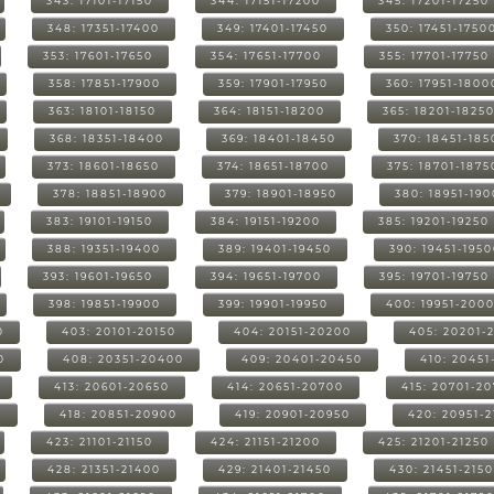
343: 17101-17150
344: 17151-17200
345: 17201-17250
348: 17351-17400
349: 17401-17450
350: 17451-1750
353: 17601-17650
354: 17651-17700
355: 17701-17750
358: 17851-17900
359: 17901-17950
360: 17951-1800
363: 18101-18150
364: 18151-18200
365: 18201-1825
368: 18351-18400
369: 18401-18450
370: 18451-185
373: 18601-18650
374: 18651-18700
375: 18701-1875
378: 18851-18900
379: 18901-18950
380: 18951-19
383: 19101-19150
384: 19151-19200
385: 19201-19250
388: 19351-19400
389: 19401-19450
390: 19451-195
393: 19601-19650
394: 19651-19700
395: 19701-19750
398: 19851-19900
399: 19901-19950
400: 19951-200
0
403: 20101-20150
404: 20151-20200
405: 20201-
0
408: 20351-20400
409: 20401-20450
410: 20451
413: 20601-20650
414: 20651-20700
415: 20701-2
0
418: 20851-20900
419: 20901-20950
420: 20951-
423: 21101-21150
424: 21151-21200
425: 21201-21250
428: 21351-21400
429: 21401-21450
430: 21451-215