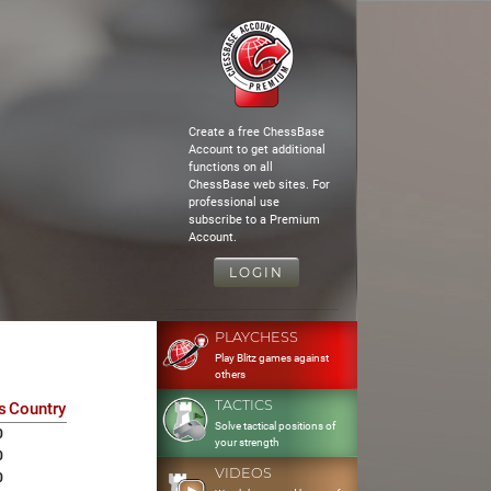
Create a free ChessBase
Account to get additional
functions on all
ChessBase web sites. For
professional use
subscribe to a Premium
Account.
LOGIN
PLAYCHESS
Play Blitz games against
others
TACTICS
s
Country
Solve tactical positions of
0
your strength
0
VIDEOS
0