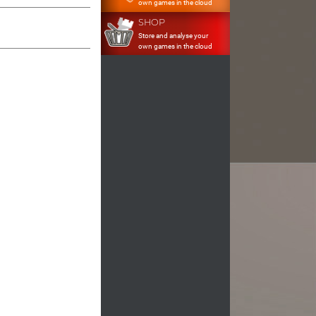
own games in the cloud
SHOP
Store and analyse your
own games in the cloud