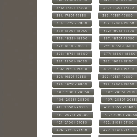
341: 17001-17050
342: 17051-17100
346: 17251-17300
347: 17301-17350
351: 17501-17550
352: 17551-17600
356: 17751-17800
357: 17801-17850
361: 18001-18050
362: 18051-18100
366: 18251-18300
367: 18301-18350
371: 18501-18550
372: 18551-18600
376: 18751-18800
377: 18801-18850
381: 19001-19050
382: 19051-19100
386: 19251-19300
387: 19301-19350
391: 19501-19550
392: 19551-19600
396: 19751-19800
397: 19801-19850
401: 20001-20050
402: 20051-2010
406: 20251-20300
407: 20301-2035
411: 20501-20550
412: 20551-20600
416: 20751-20800
417: 20801-2085
421: 21001-21050
422: 21051-21100
426: 21251-21300
427: 21301-21350