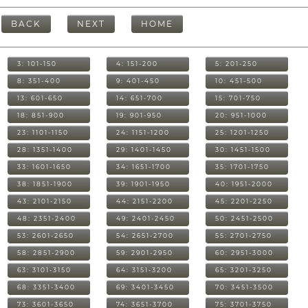
BACK
NEXT
HOME
3: 101-150
4: 151-200
5: 201-250
8: 351-400
9: 401-450
10: 451-500
13: 601-650
14: 651-700
15: 701-750
18: 851-900
19: 901-950
20: 951-1000
23: 1101-1150
24: 1151-1200
25: 1201-1250
28: 1351-1400
29: 1401-1450
30: 1451-1500
33: 1601-1650
34: 1651-1700
35: 1701-1750
38: 1851-1900
39: 1901-1950
40: 1951-2000
43: 2101-2150
44: 2151-2200
45: 2201-2250
48: 2351-2400
49: 2401-2450
50: 2451-2500
53: 2601-2650
54: 2651-2700
55: 2701-2750
58: 2851-2900
59: 2901-2950
60: 2951-3000
63: 3101-3150
64: 3151-3200
65: 3201-3250
68: 3351-3400
69: 3401-3450
70: 3451-3500
73: 3601-3650
74: 3651-3700
75: 3701-3750