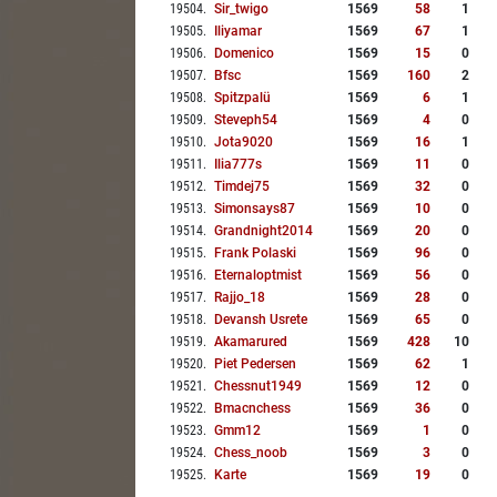
19504
.
Sir_twigo
1569
58
1
19505
.
Iliyamar
1569
67
1
19506
.
Domenico
1569
15
0
19507
.
Bfsc
1569
160
2
19508
.
Spitzpalü
1569
6
1
19509
.
Steveph54
1569
4
0
19510
.
Jota9020
1569
16
1
19511
.
Ilia777s
1569
11
0
19512
.
Timdej75
1569
32
0
19513
.
Simonsays87
1569
10
0
19514
.
Grandnight2014
1569
20
0
19515
.
Frank Polaski
1569
96
0
19516
.
Eternaloptmist
1569
56
0
19517
.
Rajjo_18
1569
28
0
19518
.
Devansh Usrete
1569
65
0
19519
.
Akamarured
1569
428
10
19520
.
Piet Pedersen
1569
62
1
19521
.
Chessnut1949
1569
12
0
19522
.
Bmacnchess
1569
36
0
19523
.
Gmm12
1569
1
0
19524
.
Chess_noob
1569
3
0
19525
.
Karte
1569
19
0