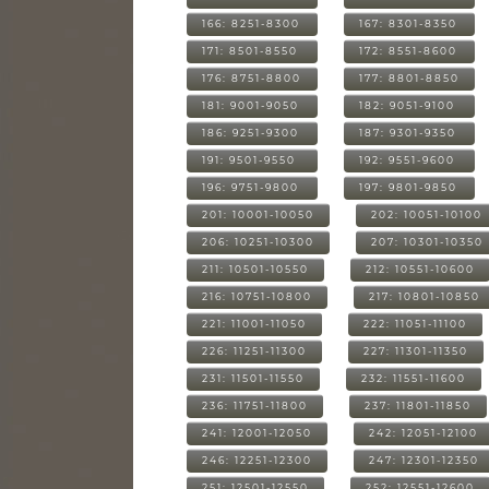
166: 8251-8300
167: 8301-8350
171: 8501-8550
172: 8551-8600
176: 8751-8800
177: 8801-8850
181: 9001-9050
182: 9051-9100
186: 9251-9300
187: 9301-9350
191: 9501-9550
192: 9551-9600
196: 9751-9800
197: 9801-9850
201: 10001-10050
202: 10051-10100
206: 10251-10300
207: 10301-10350
211: 10501-10550
212: 10551-10600
216: 10751-10800
217: 10801-10850
221: 11001-11050
222: 11051-11100
226: 11251-11300
227: 11301-11350
231: 11501-11550
232: 11551-11600
236: 11751-11800
237: 11801-11850
241: 12001-12050
242: 12051-12100
246: 12251-12300
247: 12301-12350
251: 12501-12550
252: 12551-12600