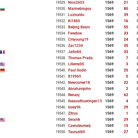
19529
.
Nico2603
1569
21
19530
.
Marinebioguy
1569
80
19531
.
Luzivaldo
1569
39
19532
.
Ki1860
1569
16
19533
.
Beijing Bears
1569
55
19534
.
Fwedow
1569
33
19535
.
Cmyoung19
1569
24
19536
.
Zac1234
1569
35
19537
.
Jaito84
1569
33
19538
.
Thomas Prada
1569
7
19539
.
Lillemy00
1569
3
19540
.
Paul Godin
1569
25
19541
.
It19969
1569
5
19542
.
Newcomer18
1569
22
19543
.
Abrahamjohn
1569
2
19544
.
Renanj
1569
62
19545
.
Ilseausthueringen13
1569
4
19546
.
Issey96
1569
29
19547
.
Zitrus
1569
1
19548
.
Swanik
1569
29
19549
.
Caeruleumwij
1569
15
19550
.
Taurust60
1569
27