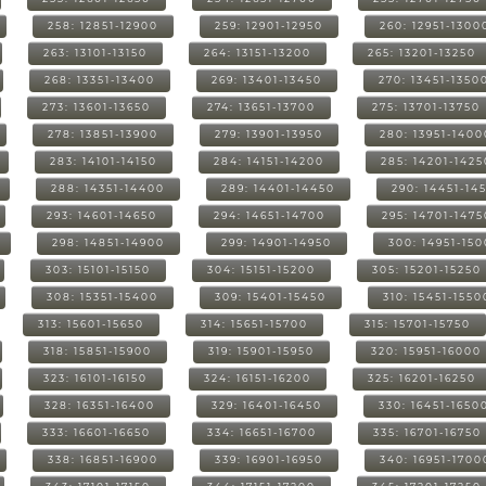
258: 12851-12900
259: 12901-12950
260: 12951-1300
263: 13101-13150
264: 13151-13200
265: 13201-13250
268: 13351-13400
269: 13401-13450
270: 13451-1350
273: 13601-13650
274: 13651-13700
275: 13701-13750
278: 13851-13900
279: 13901-13950
280: 13951-1400
283: 14101-14150
284: 14151-14200
285: 14201-1425
288: 14351-14400
289: 14401-14450
290: 14451-14
293: 14601-14650
294: 14651-14700
295: 14701-1475
298: 14851-14900
299: 14901-14950
300: 14951-15
303: 15101-15150
304: 15151-15200
305: 15201-15250
308: 15351-15400
309: 15401-15450
310: 15451-1550
313: 15601-15650
314: 15651-15700
315: 15701-15750
318: 15851-15900
319: 15901-15950
320: 15951-16000
323: 16101-16150
324: 16151-16200
325: 16201-16250
328: 16351-16400
329: 16401-16450
330: 16451-1650
333: 16601-16650
334: 16651-16700
335: 16701-16750
338: 16851-16900
339: 16901-16950
340: 16951-1700