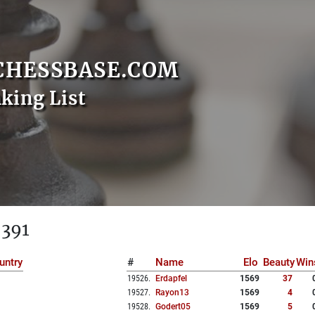
CHESSBASE.COM
nking List
 391
untry
#
Name
Elo
Beauty
Win
19526
.
Erdapfel
1569
37
19527
.
Rayon13
1569
4
19528
.
Godert05
1569
5