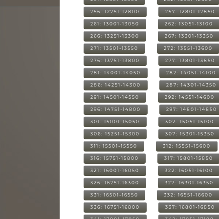
256: 12751-12800
257: 12801-12850
261: 13001-13050
262: 13051-13100
266: 13251-13300
267: 13301-13350
271: 13501-13550
272: 13551-13600
276: 13751-13800
277: 13801-13850
281: 14001-14050
282: 14051-14100
286: 14251-14300
287: 14301-14350
291: 14501-14550
292: 14551-14600
296: 14751-14800
297: 14801-14850
301: 15001-15050
302: 15051-15100
306: 15251-15300
307: 15301-15350
311: 15501-15550
312: 15551-15600
316: 15751-15800
317: 15801-15850
321: 16001-16050
322: 16051-16100
326: 16251-16300
327: 16301-16350
331: 16501-16550
332: 16551-16600
336: 16751-16800
337: 16801-16850