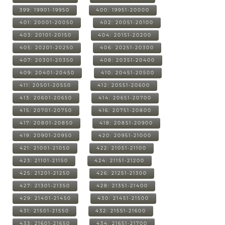
399: 19901-19950
400: 19951-20000
401: 20001-20050
402: 20051-20100
403: 20101-20150
404: 20151-20200
405: 20201-20250
406: 20251-20300
407: 20301-20350
408: 20351-20400
409: 20401-20450
410: 20451-20500
411: 20501-20550
412: 20551-20600
413: 20601-20650
414: 20651-20700
415: 20701-20750
416: 20751-20800
417: 20801-20850
418: 20851-20900
419: 20901-20950
420: 20951-21000
421: 21001-21050
422: 21051-21100
423: 21101-21150
424: 21151-21200
425: 21201-21250
426: 21251-21300
427: 21301-21350
428: 21351-21400
429: 21401-21450
430: 21451-21500
431: 21501-21550
432: 21551-21600
433: 21601-21650
434: 21651-21700