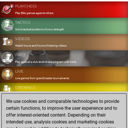
PLAYCHESS
Play Blitz games against others
TACTICS
Solve tactical positions of your strength
VIDEOS
Watch hours and hours of training videos
FRITZ
Play against a club level chess program with hints
LIVE
Live games from grandmaster tournaments
OPENINGS
Develop and exercise your openings
We use cookies and comparable technologies to provide
DATABASE
certain functions, to improve the user experience and to
Eight million strong games
offer interest-oriented content. Depending on their
MYGAMES
intended use, analysis cookies and marketing cookies
Store and analyse your own games in the cloud