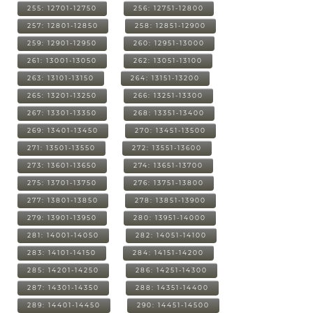
255: 12701-12750
256: 12751-12800
257: 12801-12850
258: 12851-12900
259: 12901-12950
260: 12951-13000
261: 13001-13050
262: 13051-13100
263: 13101-13150
264: 13151-13200
265: 13201-13250
266: 13251-13300
267: 13301-13350
268: 13351-13400
269: 13401-13450
270: 13451-13500
271: 13501-13550
272: 13551-13600
273: 13601-13650
274: 13651-13700
275: 13701-13750
276: 13751-13800
277: 13801-13850
278: 13851-13900
279: 13901-13950
280: 13951-14000
281: 14001-14050
282: 14051-14100
283: 14101-14150
284: 14151-14200
285: 14201-14250
286: 14251-14300
287: 14301-14350
288: 14351-14400
289: 14401-14450
290: 14451-14500