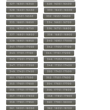
327: 16301-16350
328: 16351-16400
329: 16401-16450
330: 16451-16500
331: 16501-16550
332: 16551-16600
333: 16601-16650
334: 16651-16700
335: 16701-16750
336: 16751-16800
337: 16801-16850
338: 16851-16900
339: 16901-16950
340: 16951-17000
341: 17001-17050
342: 17051-17100
343: 17101-17150
344: 17151-17200
345: 17201-17250
346: 17251-17300
347: 17301-17350
348: 17351-17400
349: 17401-17450
350: 17451-17500
351: 17501-17550
352: 17551-17600
353: 17601-17650
354: 17651-17700
355: 17701-17750
356: 17751-17800
357: 17801-17850
358: 17851-17900
359: 17901-17950
360: 17951-18000
361: 18001-18050
362: 18051-18100