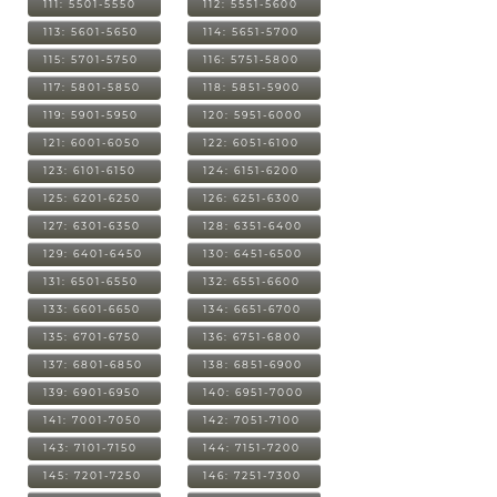
111: 5501-5550
112: 5551-5600
113: 5601-5650
114: 5651-5700
115: 5701-5750
116: 5751-5800
117: 5801-5850
118: 5851-5900
119: 5901-5950
120: 5951-6000
121: 6001-6050
122: 6051-6100
123: 6101-6150
124: 6151-6200
125: 6201-6250
126: 6251-6300
127: 6301-6350
128: 6351-6400
129: 6401-6450
130: 6451-6500
131: 6501-6550
132: 6551-6600
133: 6601-6650
134: 6651-6700
135: 6701-6750
136: 6751-6800
137: 6801-6850
138: 6851-6900
139: 6901-6950
140: 6951-7000
141: 7001-7050
142: 7051-7100
143: 7101-7150
144: 7151-7200
145: 7201-7250
146: 7251-7300