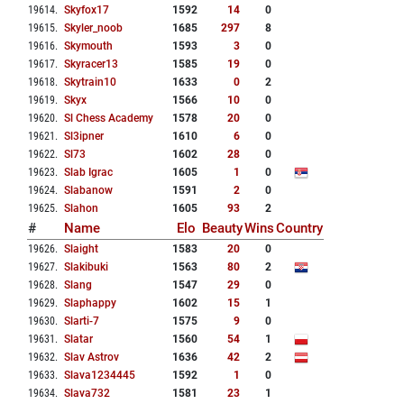
19614
.
Skyfox17
1592
14
0
19615
.
Skyler_noob
1685
297
8
19616
.
Skymouth
1593
3
0
19617
.
Skyracer13
1585
19
0
19618
.
Skytrain10
1633
0
2
19619
.
Skyx
1566
10
0
19620
.
Sl Chess Academy
1578
20
0
19621
.
Sl3ipner
1610
6
0
19622
.
Sl73
1602
28
0
19623
.
Slab Igrac
1605
1
0
19624
.
Slabanow
1591
2
0
19625
.
Slahon
1605
93
2
#
Name
Elo
Beauty
Wins
Country
19626
.
Slaight
1583
20
0
19627
.
Slakibuki
1563
80
2
19628
.
Slang
1547
29
0
19629
.
Slaphappy
1602
15
1
19630
.
Slarti-7
1575
9
0
19631
.
Slatar
1560
54
1
19632
.
Slav Astrov
1636
42
2
19633
.
Slava1234445
1592
1
0
19634
.
Slava732
1581
23
1