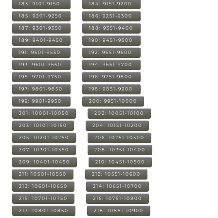
183: 9101-9150
184: 9151-9200
185: 9201-9250
186: 9251-9300
187: 9301-9350
188: 9351-9400
189: 9401-9450
190: 9451-9500
191: 9501-9550
192: 9551-9600
193: 9601-9650
194: 9651-9700
195: 9701-9750
196: 9751-9800
197: 9801-9850
198: 9851-9900
199: 9901-9950
200: 9951-10000
201: 10001-10050
202: 10051-10100
203: 10101-10150
204: 10151-10200
205: 10201-10250
206: 10251-10300
207: 10301-10350
208: 10351-10400
209: 10401-10450
210: 10451-10500
211: 10501-10550
212: 10551-10600
213: 10601-10650
214: 10651-10700
215: 10701-10750
216: 10751-10800
217: 10801-10850
218: 10851-10900