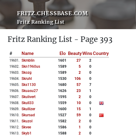
FRITZ.CHESSBASE.COM
Fritz Ranking List
Fritz Ranking List - Page 393
#
Name
Elo
Beauty
Wins
Country
19601
.
Skmblin
1601
27
2
19602
.
Skn1960us
1589
5
0
19603
.
Skozg
1589
2
0
19604
.
Skruhl
1530
106
0
19605
.
Sks1130
1680
57
7
19606
.
Skuasu27
1626
23
1
19607
.
Skulivert
1595
2
0
19608
.
Skull33
1559
10
0
19609
.
Skullizer
1600
15
1
19610
.
Skursad
1527
59
0
19611
.
Skuzol
1582
2
0
19612
.
Skvee
1586
1
0
19613
.
Skyb1
1588
2
0