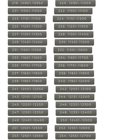
219: 10901-10950
220: 10951-11000
221: 11001-11050
222: 11051-11100
223: 11101-11150
224: 11151-11200
225: 11201-11250
226: 11251-11300
227: 11301-11350
228: 11351-11400
229: 11401-11450
230: 11451-11500
231: 11501-11550
232: 11551-11600
233: 11601-11650
234: 11651-11700
235: 11701-11750
236: 11751-11800
237: 11801-11850
238: 11851-11900
239: 11901-11950
240: 11951-12000
241: 12001-12050
242: 12051-12100
243: 12101-12150
244: 12151-12200
245: 12201-12250
246: 12251-12300
247: 12301-12350
248: 12351-12400
249: 12401-12450
250: 12451-12500
251: 12501-12550
252: 12551-12600
253: 12601-12650
254: 12651-12700