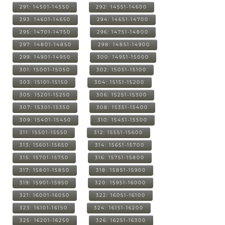
291: 14501-14550
292: 14551-14600
293: 14601-14650
294: 14651-14700
295: 14701-14750
296: 14751-14800
297: 14801-14850
298: 14851-14900
299: 14901-14950
300: 14951-15000
301: 15001-15050
302: 15051-15100
303: 15101-15150
304: 15151-15200
305: 15201-15250
306: 15251-15300
307: 15301-15350
308: 15351-15400
309: 15401-15450
310: 15451-15500
311: 15501-15550
312: 15551-15600
313: 15601-15650
314: 15651-15700
315: 15701-15750
316: 15751-15800
317: 15801-15850
318: 15851-15900
319: 15901-15950
320: 15951-16000
321: 16001-16050
322: 16051-16100
323: 16101-16150
324: 16151-16200
325: 16201-16250
326: 16251-16300