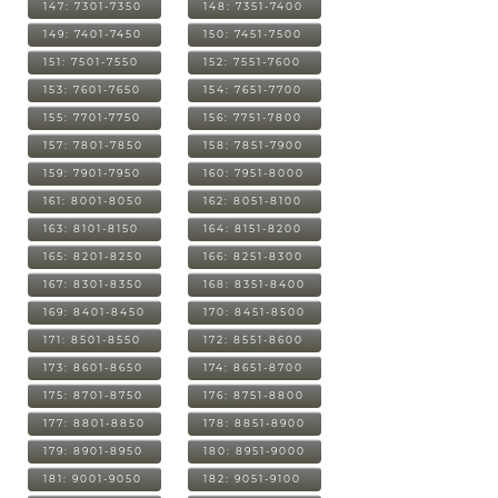
147: 7301-7350
148: 7351-7400
149: 7401-7450
150: 7451-7500
151: 7501-7550
152: 7551-7600
153: 7601-7650
154: 7651-7700
155: 7701-7750
156: 7751-7800
157: 7801-7850
158: 7851-7900
159: 7901-7950
160: 7951-8000
161: 8001-8050
162: 8051-8100
163: 8101-8150
164: 8151-8200
165: 8201-8250
166: 8251-8300
167: 8301-8350
168: 8351-8400
169: 8401-8450
170: 8451-8500
171: 8501-8550
172: 8551-8600
173: 8601-8650
174: 8651-8700
175: 8701-8750
176: 8751-8800
177: 8801-8850
178: 8851-8900
179: 8901-8950
180: 8951-9000
181: 9001-9050
182: 9051-9100