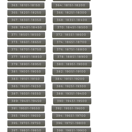
363: 18101-18150
364: 18151-18200
365: 18201-18250
366: 18251-18300
367: 18301-18350
368: 18351-18400
369: 18401-18450
370: 18451-18500
371: 18501-18550
372: 18551-18600
373: 18601-18650
374: 18651-18700
375: 18701-18750
376: 18751-18800
377: 18801-18850
378: 18851-18900
379: 18901-18950
380: 18951-19000
381: 19001-19050
382: 19051-19100
383: 19101-19150
384: 19151-19200
385: 19201-19250
386: 19251-19300
387: 19301-19350
388: 19351-19400
389: 19401-19450
390: 19451-19500
391: 19501-19550
392: 19551-19600
393: 19601-19650
394: 19651-19700
395: 19701-19750
396: 19751-19800
397: 19801-19850
398: 19851-19900