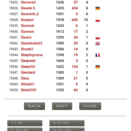
19635
.
Slavanad
1636
57
4
19636
.
Slawek G
1425
434
8
19637
.
Slawomir_k
1591
5
0
19638
.
Slawpot
1978
645
70
19639
.
Slawsob
1653
6
1
19640
.
Slawson
1612
17
2
19641
.
Slawur
1593
24
1
19642
.
Slayerbabe25
1585
20
0
19643
.
Slcaeb2
1586
14
0
19644
.
Sleepingcurse
1590
19
2
19645
.
Sleepwell
1604
3
0
19646
.
Sleepy55
1622
124
1
19647
.
Slenderyt
1585
1
0
19648
.
Slesa
1589
21
0
19649
.
Slfade01
1591
5
0
19650
.
Slick4205
1535
62
0
BACK
NEXT
HOME
1: 1-50
2: 51-100
3: 101-150
4: 151-200