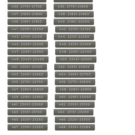
435: 21701-21750
436: 21751-21800
437: 21801-21850
438: 21851-21900
439: 21901-21950
440: 21951-22000
441: 22001-22050
442: 22051-22100
443: 22101-22150
444: 22151-22200
445: 22201-22250
446: 22251-22300
447: 22301-22350
448: 22351-22400
449: 22401-22450
450: 22451-22500
451: 22501-22550
452: 22551-22600
453: 22601-22650
454: 22651-22700
455: 22701-22750
456: 22751-22800
457: 22801-22850
458: 22851-22900
459: 22901-22950
460: 22951-23000
461: 23001-23050
462: 23051-23100
463: 23101-23150
464: 23151-23200
465: 23201-23250
466: 23251-23300
467: 23301-23350
468: 23351-23386