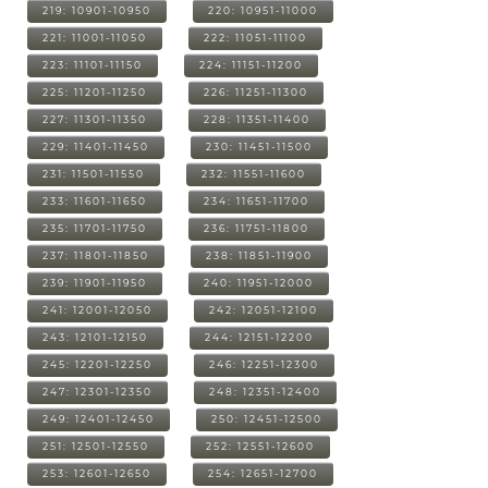
219: 10901-10950
220: 10951-11000
221: 11001-11050
222: 11051-11100
223: 11101-11150
224: 11151-11200
225: 11201-11250
226: 11251-11300
227: 11301-11350
228: 11351-11400
229: 11401-11450
230: 11451-11500
231: 11501-11550
232: 11551-11600
233: 11601-11650
234: 11651-11700
235: 11701-11750
236: 11751-11800
237: 11801-11850
238: 11851-11900
239: 11901-11950
240: 11951-12000
241: 12001-12050
242: 12051-12100
243: 12101-12150
244: 12151-12200
245: 12201-12250
246: 12251-12300
247: 12301-12350
248: 12351-12400
249: 12401-12450
250: 12451-12500
251: 12501-12550
252: 12551-12600
253: 12601-12650
254: 12651-12700