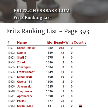
FRITZ.CHESSBASE.COM
Fritz Ranking List
Fritz Ranking List - Page 393
#
Name
Elo
Beauty
Wins
Country
19601
.
Chess__player
1382
243
0
19602
.
Schnip
1589
42
0
19603
.
Slarti-7
1575
9
0
19604
.
Zbrad
1586
2
0
19605
.
Foxangels
1584
3
0
19606
.
Franz Schaaf
1549
51
0
19607
.
Minaace98
1600
19
0
19608
.
Qwertz-111
1606
2
0
19609
.
Jaysuryakn
1585
1
0
19610
.
Toughmate
1596
1
0
19611
.
Apothecary
1590
27
0
19612
.
Phillou
1577
28
0
19613
.
Mostafa383
1581
31
0