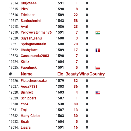
19614
.
Gurjot444
1591
1
0
19615
.
Piko1
1590
8
0
19616
.
Edelbaer
1589
22
0
19617
.
Santoshmini
1543
58
0
19618
.
Avril
1586
23
0
19619
.
Yellowwatchman76
1591
7
0
19620
.
Suyash_sahu
1600
3
0
19621
.
Springmountain
1600
70
0
19622
.
Itbabyface
1589
17
0
19623
.
Cassanunda2003
1590
7
0
19624
.
Kfritz
1604
7
0
19625
.
Fuputinck
1591
5
0
#
Name
Elo
Beauty
Wins
Country
19626
.
Fietecheesecake
1579
32
0
19627
.
Agga7131
1303
36
0
19628
.
Bishrelt
1603
4
0
19629
.
Schippers
1587
1
0
19630
.
Yse4
1538
80
0
19631
.
Fmj
1587
13
0
19632
.
Harry Cloice
1563
30
0
19633
.
Buah
1604
5
0
19634
.
Liazra
1591
16
0