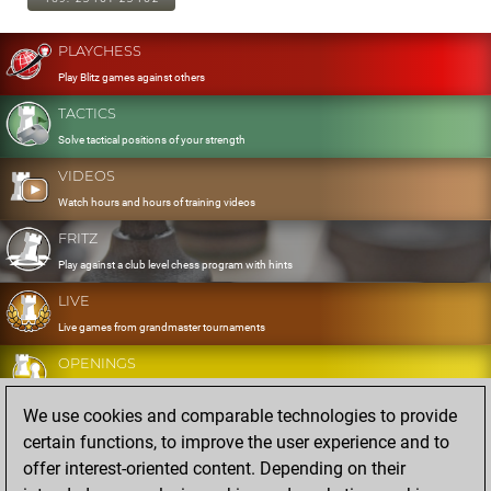
PLAYCHESS
Play Blitz games against others
TACTICS
Solve tactical positions of your strength
VIDEOS
Watch hours and hours of training videos
FRITZ
Play against a club level chess program with hints
LIVE
Live games from grandmaster tournaments
OPENINGS
Develop and exercise your openings
We use cookies and comparable technologies to provide
DATABASE
certain functions, to improve the user experience and to
Eight million strong games
offer interest-oriented content. Depending on their
MYGAMES