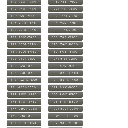
147: 7301-7350
148: 7351-7400
149: 7401-7450
150: 7451-7500
151: 7501-7550
152: 7551-7600
153: 7601-7650
154: 7651-7700
155: 7701-7750
156: 7751-7800
157: 7801-7850
158: 7851-7900
159: 7901-7950
160: 7951-8000
161: 8001-8050
162: 8051-8100
163: 8101-8150
164: 8151-8200
165: 8201-8250
166: 8251-8300
167: 8301-8350
168: 8351-8400
169: 8401-8450
170: 8451-8500
171: 8501-8550
172: 8551-8600
173: 8601-8650
174: 8651-8700
175: 8701-8750
176: 8751-8800
177: 8801-8850
178: 8851-8900
179: 8901-8950
180: 8951-9000
181: 9001-9050
182: 9051-9100