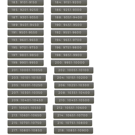
183: 9101-9150
184: 9151-9200
185: 9201-9250
186: 9251-9300
187: 9301-9350
188: 9351-9400
189: 9401-9450
190: 9451-9500
191: 9501-9550
192: 9551-9600
193: 9601-9650
194: 9651-9700
195: 9701-9750
196: 9751-9800
197: 9801-9850
198: 9851-9900
199: 9901-9950
200: 9951-10000
201: 10001-10050
202: 10051-10100
203: 10101-10150
204: 10151-10200
205: 10201-10250
206: 10251-10300
207: 10301-10350
208: 10351-10400
209: 10401-10450
210: 10451-10500
211: 10501-10550
212: 10551-10600
213: 10601-10650
214: 10651-10700
215: 10701-10750
216: 10751-10800
217: 10801-10850
218: 10851-10900