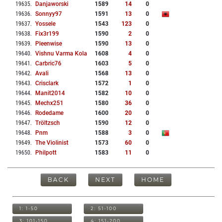
19635
.
Danjaworski
1589
14
0
19636
.
Sonnyy97
1591
13
0
19637
.
Yossele
1543
123
0
19638
.
Fix3r199
1590
2
0
19639
.
Pleenwise
1590
13
0
19640
.
Vishnu Varma Kola
1608
4
0
19641
.
Carbric76
1603
5
0
19642
.
Avali
1568
13
0
19643
.
Crisclark
1572
1
0
19644
.
Manit2014
1582
10
0
19645
.
Mechx251
1580
36
0
19646
.
Rodedame
1600
20
0
19647
.
Tröltzsch
1590
12
0
19648
.
Pnm
1588
3
0
19649
.
The Violinist
1573
60
0
19650
.
Philpott
1583
11
0
BACK
NEXT
HOME
1: 1-50
2: 51-100
3: 101-150
4: 151-200