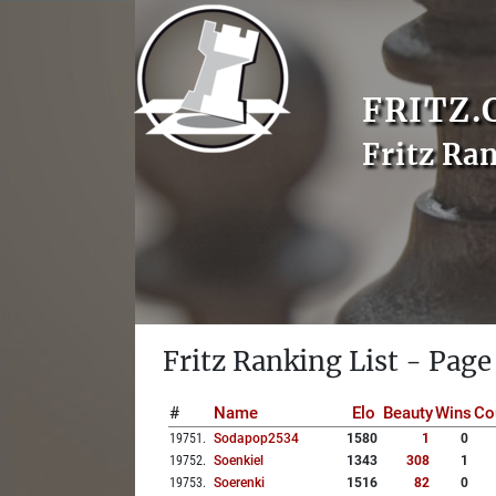
FRITZ.
Fritz Ra
Fritz Ranking List - Page
#
Name
Elo
Beauty
Wins
Co
19751
.
Sodapop2534
1580
1
0
19752
.
Soenkiel
1343
308
1
19753
.
Soerenki
1516
82
0