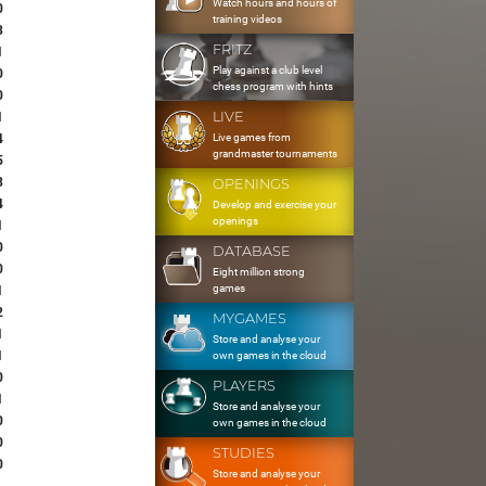
Watch hours and hours of
0
training videos
3
FRITZ
1
Play against a club level
0
chess program with hints
0
LIVE
1
Live games from
4
grandmaster tournaments
5
3
OPENINGS
4
Develop and exercise your
openings
1
0
DATABASE
0
Eight million strong
games
1
2
MYGAMES
1
Store and analyse your
1
own games in the cloud
0
PLAYERS
1
Store and analyse your
0
own games in the cloud
0
STUDIES
0
Store and analyse your