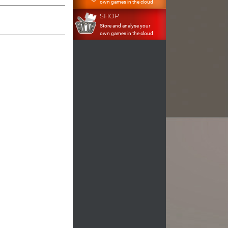
own games in the cloud
SHOP
Store and analyse your
own games in the cloud