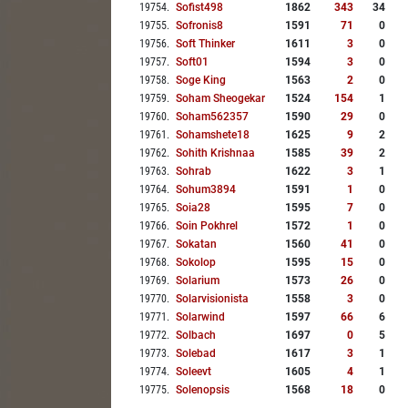
19754
.
Sofist498
1862
343
34
19755
.
Sofronis8
1591
71
0
19756
.
Soft Thinker
1611
3
0
19757
.
Soft01
1594
3
0
19758
.
Soge King
1563
2
0
19759
.
Soham Sheogekar
1524
154
1
19760
.
Soham562357
1590
29
0
19761
.
Sohamshete18
1625
9
2
19762
.
Sohith Krishnaa
1585
39
2
19763
.
Sohrab
1622
3
1
19764
.
Sohum3894
1591
1
0
19765
.
Soia28
1595
7
0
19766
.
Soin Pokhrel
1572
1
0
19767
.
Sokatan
1560
41
0
19768
.
Sokolop
1595
15
0
19769
.
Solarium
1573
26
0
19770
.
Solarvisionista
1558
3
0
19771
.
Solarwind
1597
66
6
19772
.
Solbach
1697
0
5
19773
.
Solebad
1617
3
1
19774
.
Soleevt
1605
4
1
19775
.
Solenopsis
1568
18
0