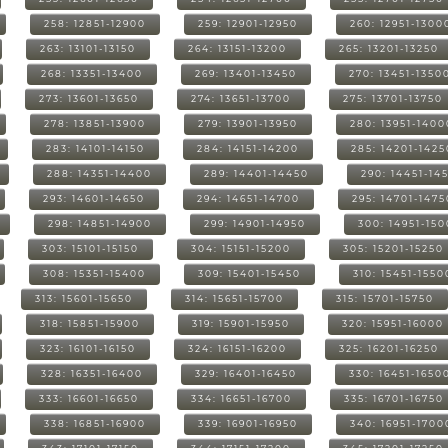
258: 12851-12900
259: 12901-12950
260: 12951-1300
263: 13101-13150
264: 13151-13200
265: 13201-13250
268: 13351-13400
269: 13401-13450
270: 13451-1350
273: 13601-13650
274: 13651-13700
275: 13701-13750
278: 13851-13900
279: 13901-13950
280: 13951-1400
283: 14101-14150
284: 14151-14200
285: 14201-1425
288: 14351-14400
289: 14401-14450
290: 14451-14
293: 14601-14650
294: 14651-14700
295: 14701-1475
298: 14851-14900
299: 14901-14950
300: 14951-15
303: 15101-15150
304: 15151-15200
305: 15201-15250
308: 15351-15400
309: 15401-15450
310: 15451-1550
313: 15601-15650
314: 15651-15700
315: 15701-15750
318: 15851-15900
319: 15901-15950
320: 15951-16000
323: 16101-16150
324: 16151-16200
325: 16201-16250
328: 16351-16400
329: 16401-16450
330: 16451-1650
333: 16601-16650
334: 16651-16700
335: 16701-16750
338: 16851-16900
339: 16901-16950
340: 16951-1700