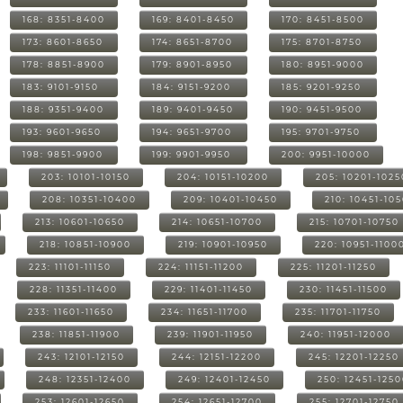
168: 8351-8400
169: 8401-8450
170: 8451-8500
173: 8601-8650
174: 8651-8700
175: 8701-8750
178: 8851-8900
179: 8901-8950
180: 8951-9000
183: 9101-9150
184: 9151-9200
185: 9201-9250
188: 9351-9400
189: 9401-9450
190: 9451-9500
193: 9601-9650
194: 9651-9700
195: 9701-9750
198: 9851-9900
199: 9901-9950
200: 9951-10000
203: 10101-10150
204: 10151-10200
205: 10201-1025
208: 10351-10400
209: 10401-10450
210: 10451-10
213: 10601-10650
214: 10651-10700
215: 10701-10750
218: 10851-10900
219: 10901-10950
220: 10951-1100
223: 11101-11150
224: 11151-11200
225: 11201-11250
228: 11351-11400
229: 11401-11450
230: 11451-11500
233: 11601-11650
234: 11651-11700
235: 11701-11750
238: 11851-11900
239: 11901-11950
240: 11951-12000
243: 12101-12150
244: 12151-12200
245: 12201-12250
248: 12351-12400
249: 12401-12450
250: 12451-125
253: 12601-12650
254: 12651-12700
255: 12701-12750