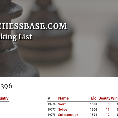
CHESSBASE.COM
nking List
 396
untry
#
Name
Elo
Beauty
Win
19776
.
Solex
1598
3
19777
.
Solide
1606
11
19778
.
Solidrampage
1591
12