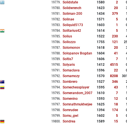
19779
.
Solidstate
1580
2
19780
.
Solidwrench
1623
20
19781
.
Soliman-200
1434
379
19782
.
Solinae
1571
5
19783
.
Soliquid5173
1603
1
19784
.
Solitarius42
1614
5
19785
.
Solius
1522
230
19786
.
Sollozzo
1755
121
2
19787
.
Solomonov
1618
20
19788
.
Solopanov Bogdan
1604
41
19789
.
Soltis7
1606
7
19790
.
Solyaris
1412
4515
19791
.
Somaclava
1596
22
19792
.
Somamozy
1570
8208
30
19793
.
Sombrero
1527
346
19794
.
Somechessplayer
1595
43
19795
.
Somerandom_2007
1610
7
19796
.
Somevino
1593
12
19797
.
Somnathmukherjee
1625
18
19798
.
Somrudee
1394
174
19799
.
Somu_gwl
1602
5
19800
.
Sondrea
1589
15