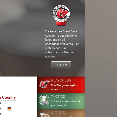
Create a free ChessBase
Account to get additional
functions on all
ChessBase web sites. For
professional use
subscribe to a Premium
Account.
LOGIN
PLAYCHESS
Play Blitz games against
others
TACTICS
s
Country
Solve tactical positions of
0
your strength
0
VIDEOS
0