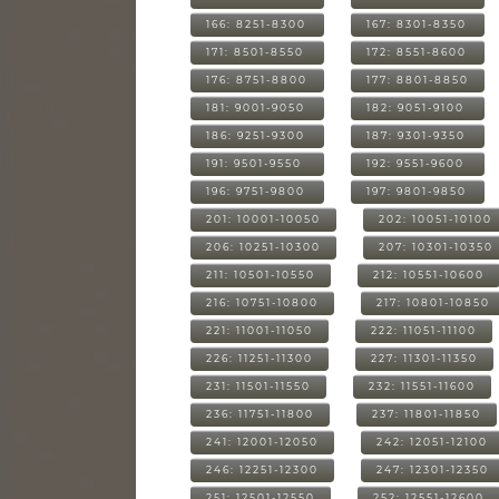
166: 8251-8300
167: 8301-8350
171: 8501-8550
172: 8551-8600
176: 8751-8800
177: 8801-8850
181: 9001-9050
182: 9051-9100
186: 9251-9300
187: 9301-9350
191: 9501-9550
192: 9551-9600
196: 9751-9800
197: 9801-9850
201: 10001-10050
202: 10051-10100
206: 10251-10300
207: 10301-10350
211: 10501-10550
212: 10551-10600
216: 10751-10800
217: 10801-10850
221: 11001-11050
222: 11051-11100
226: 11251-11300
227: 11301-11350
231: 11501-11550
232: 11551-11600
236: 11751-11800
237: 11801-11850
241: 12001-12050
242: 12051-12100
246: 12251-12300
247: 12301-12350
251: 12501-12550
252: 12551-12600