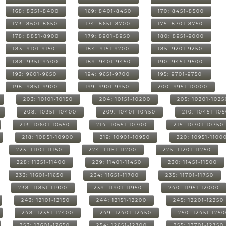
168: 8351-8400
169: 8401-8450
170: 8451-8500
173: 8601-8650
174: 8651-8700
175: 8701-8750
178: 8851-8900
179: 8901-8950
180: 8951-9000
183: 9101-9150
184: 9151-9200
185: 9201-9250
188: 9351-9400
189: 9401-9450
190: 9451-9500
193: 9601-9650
194: 9651-9700
195: 9701-9750
198: 9851-9900
199: 9901-9950
200: 9951-10000
203: 10101-10150
204: 10151-10200
205: 10201-1025
208: 10351-10400
209: 10401-10450
210: 10451-10
213: 10601-10650
214: 10651-10700
215: 10701-10750
218: 10851-10900
219: 10901-10950
220: 10951-1100
223: 11101-11150
224: 11151-11200
225: 11201-11250
228: 11351-11400
229: 11401-11450
230: 11451-11500
233: 11601-11650
234: 11651-11700
235: 11701-11750
238: 11851-11900
239: 11901-11950
240: 11951-12000
243: 12101-12150
244: 12151-12200
245: 12201-12250
248: 12351-12400
249: 12401-12450
250: 12451-125
253: 12601-12650
254: 12651-12700
255: 12701-12750