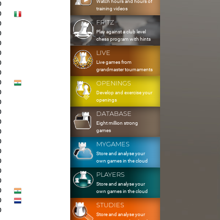
Watch hours and hours of
0
training videos
0
FRITZ
0
Play against a club level
0
chess program with hints
0
LIVE
0
Live games from
0
grandmaster tournaments
0
0
OPENINGS
0
Develop and exercise your
openings
0
0
DATABASE
0
Eight million strong
games
0
0
MYGAMES
0
Store and analyse your
0
own games in the cloud
0
PLAYERS
0
Store and analyse your
0
own games in the cloud
0
STUDIES
0
Store and analyse your