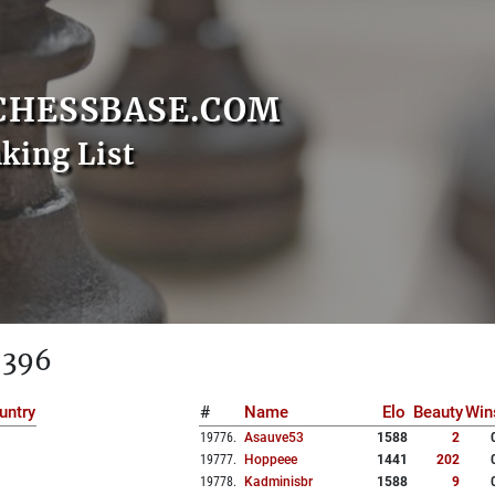
CHESSBASE.COM
nking List
 396
untry
#
Name
Elo
Beauty
Win
19776
.
Asauve53
1588
2
19777
.
Hoppeee
1441
202
19778
.
Kadminisbr
1588
9