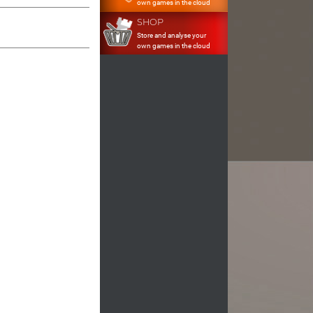
own games in the cloud
SHOP
Store and analyse your
own games in the cloud