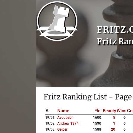
FRITZ.
Fritz Ra
Fritz Ranking List - Page
#
Name
Elo
Beauty
Wins
Co
19751
.
Ayoubsbr
1600
5
0
19752
.
Andrea_1974
1590
1
0
19753
.
Gelper
1588
20
0