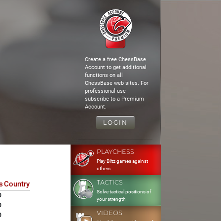
Create a free ChessBase
Account to get additional
functions on all
ChessBase web sites. For
professional use
subscribe to a Premium
Account.
LOGIN
PLAYCHESS
Play Blitz games against
others
TACTICS
s
Country
Solve tactical positions of
0
your strength
0
VIDEOS
0