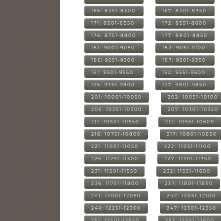
166: 8251-8300
167: 8301-8350
171: 8501-8550
172: 8551-8600
176: 8751-8800
177: 8801-8850
181: 9001-9050
182: 9051-9100
186: 9251-9300
187: 9301-9350
191: 9501-9550
192: 9551-9600
196: 9751-9800
197: 9801-9850
201: 10001-10050
202: 10051-10100
206: 10251-10300
207: 10301-10350
211: 10501-10550
212: 10551-10600
216: 10751-10800
217: 10801-10850
221: 11001-11050
222: 11051-11100
226: 11251-11300
227: 11301-11350
231: 11501-11550
232: 11551-11600
236: 11751-11800
237: 11801-11850
241: 12001-12050
242: 12051-12100
246: 12251-12300
247: 12301-12350
251: 12501-12550
252: 12551-12600