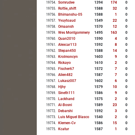
19754
.
Somrudee
1394
174
0
19755
.
Rottie_shift
1588
32
0
19756
.
Bhimanshu-05
1588
1
0
19757
.
Yvuytoaud
1549
22
0
19758
.
Omaansh
1570
12
0
19759
.
Wes Montgommery
1495
163
0
19760
.
Quan2010
1590
4
0
19761
.
Alexcar113
1592
8
0
19762
.
Stepan450
1588
14
0
19763
.
Krolmoncyn
1603
9
0
19764
.
Rickayo
1610
2
0
19765
.
Fischer67
1572
7
0
19766
.
Alien482
1587
7
0
19767
.
Lukasz007
1602
6
0
19768
.
Hjhy
1579
10
0
19769
.
Sineth111
1586
9
0
19770
.
Lackhand
1575
2
0
19771
.
Al-Bosni
1589
23
0
19772
.
Debarshi
1592
3
0
19773
.
Luis Miguel Blasco
1540
2
0
19774
.
Klemen-Cv
1586
15
0
19775
.
Kcatur
1587
1
0