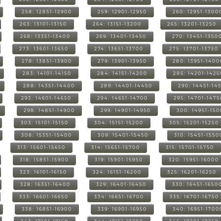
258: 12851-12900
259: 12901-12950
260: 12951-1300
263: 13101-13150
264: 13151-13200
265: 13201-13250
268: 13351-13400
269: 13401-13450
270: 13451-1350
273: 13601-13650
274: 13651-13700
275: 13701-13750
278: 13851-13900
279: 13901-13950
280: 13951-1400
283: 14101-14150
284: 14151-14200
285: 14201-1425
288: 14351-14400
289: 14401-14450
290: 14451-14
293: 14601-14650
294: 14651-14700
295: 14701-1475
298: 14851-14900
299: 14901-14950
300: 14951-15
303: 15101-15150
304: 15151-15200
305: 15201-15250
308: 15351-15400
309: 15401-15450
310: 15451-1550
313: 15601-15650
314: 15651-15700
315: 15701-15750
318: 15851-15900
319: 15901-15950
320: 15951-16000
323: 16101-16150
324: 16151-16200
325: 16201-16250
328: 16351-16400
329: 16401-16450
330: 16451-1650
333: 16601-16650
334: 16651-16700
335: 16701-16750
338: 16851-16900
339: 16901-16950
340: 16951-1700