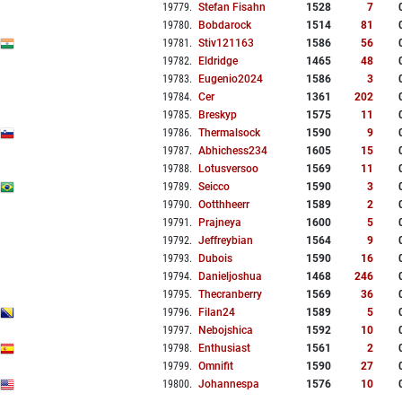
19779
.
Stefan Fisahn
1528
7
19780
.
Bobdarock
1514
81
19781
.
Stiv121163
1586
56
19782
.
Eldridge
1465
48
19783
.
Eugenio2024
1586
3
19784
.
Cer
1361
202
19785
.
Breskyp
1575
11
19786
.
Thermalsock
1590
9
19787
.
Abhichess234
1605
15
19788
.
Lotusversoo
1569
11
19789
.
Seicco
1590
3
19790
.
Ootthheerr
1589
2
19791
.
Prajneya
1600
5
19792
.
Jeffreybian
1564
9
19793
.
Dubois
1590
16
19794
.
Danieljoshua
1468
246
19795
.
Thecranberry
1569
36
19796
.
Filan24
1589
5
19797
.
Nebojshica
1592
10
19798
.
Enthusiast
1561
2
19799
.
Omnifit
1590
27
19800
.
Johannespa
1576
10