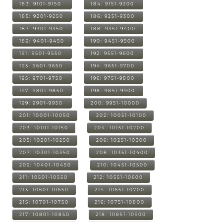
183: 9101-9150
184: 9151-9200
185: 9201-9250
186: 9251-9300
187: 9301-9350
188: 9351-9400
189: 9401-9450
190: 9451-9500
191: 9501-9550
192: 9551-9600
193: 9601-9650
194: 9651-9700
195: 9701-9750
196: 9751-9800
197: 9801-9850
198: 9851-9900
199: 9901-9950
200: 9951-10000
201: 10001-10050
202: 10051-10100
203: 10101-10150
204: 10151-10200
205: 10201-10250
206: 10251-10300
207: 10301-10350
208: 10351-10400
209: 10401-10450
210: 10451-10500
211: 10501-10550
212: 10551-10600
213: 10601-10650
214: 10651-10700
215: 10701-10750
216: 10751-10800
217: 10801-10850
218: 10851-10900