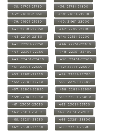
435: 21701-21750
436: 21751-21800
437: 21801-21850
438: 21851-21900
439: 21901-21950
440: 21951-22000
441: 22001-22050
442: 22051-22100
443: 22101-22150
444: 22151-22200
445: 22201-22250
446: 22251-22300
447: 22301-22350
448: 22351-22400
449: 22401-22450
450: 22451-22500
451: 22501-22550
452: 22551-22600
453: 22601-22650
454: 22651-22700
455: 22701-22750
456: 22751-22800
457: 22801-22850
458: 22851-22900
459: 22901-22950
460: 22951-23000
461: 23001-23050
462: 23051-23100
463: 23101-23150
464: 23151-23200
465: 23201-23250
466: 23251-23300
467: 23301-23350
468: 23351-23388