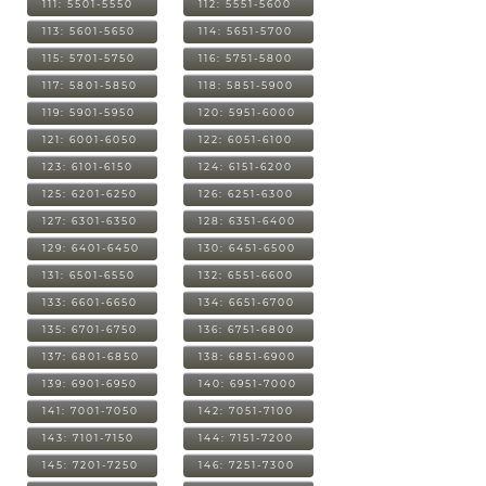
111: 5501-5550
112: 5551-5600
113: 5601-5650
114: 5651-5700
115: 5701-5750
116: 5751-5800
117: 5801-5850
118: 5851-5900
119: 5901-5950
120: 5951-6000
121: 6001-6050
122: 6051-6100
123: 6101-6150
124: 6151-6200
125: 6201-6250
126: 6251-6300
127: 6301-6350
128: 6351-6400
129: 6401-6450
130: 6451-6500
131: 6501-6550
132: 6551-6600
133: 6601-6650
134: 6651-6700
135: 6701-6750
136: 6751-6800
137: 6801-6850
138: 6851-6900
139: 6901-6950
140: 6951-7000
141: 7001-7050
142: 7051-7100
143: 7101-7150
144: 7151-7200
145: 7201-7250
146: 7251-7300