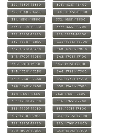
327: 16301-16350
328: 16351-16400
329: 16401-16450
330: 16451-16500
331: 16501-16550
332: 16551-16600
333: 16601-16650
334: 16651-16700
335: 16701-16750
336: 16751-16800
337: 16801-16850
338: 16851-16900
339: 16901-16950
340: 16951-17000
341: 17001-17050
342: 17051-17100
343: 17101-17150
344: 17151-17200
345: 17201-17250
346: 17251-17300
347: 17301-17350
348: 17351-17400
349: 17401-17450
350: 17451-17500
351: 17501-17550
352: 17551-17600
353: 17601-17650
354: 17651-17700
355: 17701-17750
356: 17751-17800
357: 17801-17850
358: 17851-17900
359: 17901-17950
360: 17951-18000
361: 18001-18050
362: 18051-18100