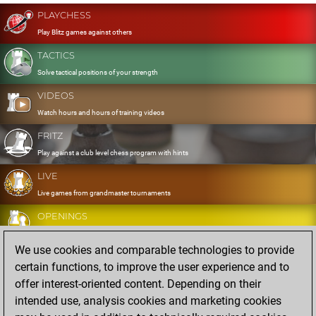
PLAYCHESS
Play Blitz games against others
TACTICS
Solve tactical positions of your strength
VIDEOS
Watch hours and hours of training videos
FRITZ
Play against a club level chess program with hints
LIVE
Live games from grandmaster tournaments
OPENINGS
Develop and exercise your openings
We use cookies and comparable technologies to provide
DATABASE
certain functions, to improve the user experience and to
Eight million strong games
offer interest-oriented content. Depending on their
MYGAMES
intended use, analysis cookies and marketing cookies
Store and analyse your own games in the cloud