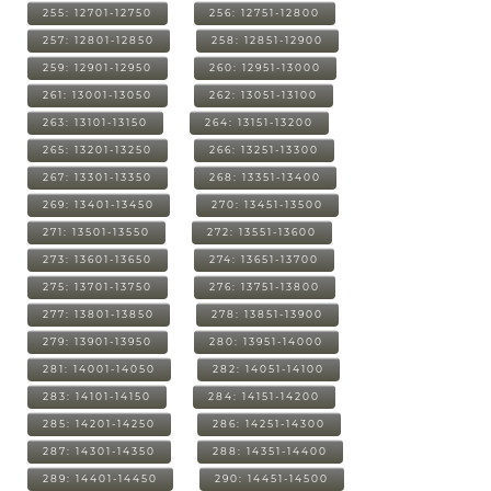
255: 12701-12750
256: 12751-12800
257: 12801-12850
258: 12851-12900
259: 12901-12950
260: 12951-13000
261: 13001-13050
262: 13051-13100
263: 13101-13150
264: 13151-13200
265: 13201-13250
266: 13251-13300
267: 13301-13350
268: 13351-13400
269: 13401-13450
270: 13451-13500
271: 13501-13550
272: 13551-13600
273: 13601-13650
274: 13651-13700
275: 13701-13750
276: 13751-13800
277: 13801-13850
278: 13851-13900
279: 13901-13950
280: 13951-14000
281: 14001-14050
282: 14051-14100
283: 14101-14150
284: 14151-14200
285: 14201-14250
286: 14251-14300
287: 14301-14350
288: 14351-14400
289: 14401-14450
290: 14451-14500