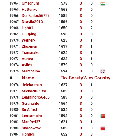
19964
.
Gmsohum
1578
3
0
19965
.
Hattorixd
1568
3
0
19966
.
Donkarlos56727
1585
3
0
19967
.
Deavila2013
1586
3
0
19968
.
Hgh01
1650
3
2
19969
.
H39ping
1590
3
0
19970
.
Wernerx
1623
3
1
19971
.
Zhuxinen
1617
3
1
19972
.
Tiansnake
1624
3
1
19973
.
Auróra
1623
3
1
19974
.
Avilés
1579
3
0
19975
.
Maracaibo
1594
3
0
#
Name
Elo
Beauty
Wins
Country
19976
.
Jefebatman
1627
3
1
19977
.
Michael069fra
1589
3
0
19978
.
Learning456465
1589
3
0
19979
.
Gertmahle
1564
3
0
19980
.
Sir Alfred
1534
3
0
19981
.
Lmrcarneiro
1593
3
0
19982
.
Manfred37
1621
3
1
19983
.
Shadowfax
1589
3
0
19984
.
Homers
1652
3
3