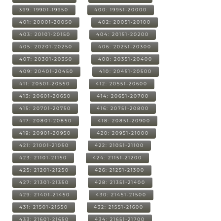
399: 19901-19950
400: 19951-20000
401: 20001-20050
402: 20051-20100
403: 20101-20150
404: 20151-20200
405: 20201-20250
406: 20251-20300
407: 20301-20350
408: 20351-20400
409: 20401-20450
410: 20451-20500
411: 20501-20550
412: 20551-20600
413: 20601-20650
414: 20651-20700
415: 20701-20750
416: 20751-20800
417: 20801-20850
418: 20851-20900
419: 20901-20950
420: 20951-21000
421: 21001-21050
422: 21051-21100
423: 21101-21150
424: 21151-21200
425: 21201-21250
426: 21251-21300
427: 21301-21350
428: 21351-21400
429: 21401-21450
430: 21451-21500
431: 21501-21550
432: 21551-21600
433: 21601-21650
434: 21651-21700