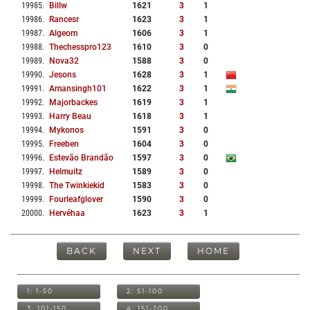
19985
.
Billw
1621
3
1
19986
.
Rancesr
1623
3
1
19987
.
Algeom
1606
3
1
19988
.
Thechesspro123
1610
3
0
19989
.
Nova32
1588
3
0
19990
.
Jesons
1628
3
1
19991
.
Amansingh101
1622
3
1
19992
.
Majorbackes
1619
3
1
19993
.
Harry Beau
1618
3
1
19994
.
Mykonos
1591
3
0
19995
.
Freeben
1604
3
0
19996
.
Estevão Brandão
1597
3
0
19997
.
Helmuitz
1589
3
0
19998
.
The Twinkiekid
1583
3
0
19999
.
Fourleafglover
1590
3
0
20000
.
Hervéhaa
1623
3
1
BACK
NEXT
HOME
1: 1-50
2: 51-100
3: 101-150
4: 151-200