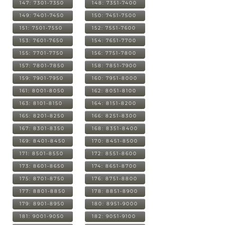
147: 7301-7350
148: 7351-7400
149: 7401-7450
150: 7451-7500
151: 7501-7550
152: 7551-7600
153: 7601-7650
154: 7651-7700
155: 7701-7750
156: 7751-7800
157: 7801-7850
158: 7851-7900
159: 7901-7950
160: 7951-8000
161: 8001-8050
162: 8051-8100
163: 8101-8150
164: 8151-8200
165: 8201-8250
166: 8251-8300
167: 8301-8350
168: 8351-8400
169: 8401-8450
170: 8451-8500
171: 8501-8550
172: 8551-8600
173: 8601-8650
174: 8651-8700
175: 8701-8750
176: 8751-8800
177: 8801-8850
178: 8851-8900
179: 8901-8950
180: 8951-9000
181: 9001-9050
182: 9051-9100