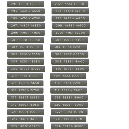
291: 14501-14550
292: 14551-14600
293: 14601-14650
294: 14651-14700
295: 14701-14750
296: 14751-14800
297: 14801-14850
298: 14851-14900
299: 14901-14950
300: 14951-15000
301: 15001-15050
302: 15051-15100
303: 15101-15150
304: 15151-15200
305: 15201-15250
306: 15251-15300
307: 15301-15350
308: 15351-15400
309: 15401-15450
310: 15451-15500
311: 15501-15550
312: 15551-15600
313: 15601-15650
314: 15651-15700
315: 15701-15750
316: 15751-15800
317: 15801-15850
318: 15851-15900
319: 15901-15950
320: 15951-16000
321: 16001-16050
322: 16051-16100
323: 16101-16150
324: 16151-16200
325: 16201-16250
326: 16251-16300