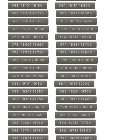
363: 18101-18150
364: 18151-18200
365: 18201-18250
366: 18251-18300
367: 18301-18350
368: 18351-18400
369: 18401-18450
370: 18451-18500
371: 18501-18550
372: 18551-18600
373: 18601-18650
374: 18651-18700
375: 18701-18750
376: 18751-18800
377: 18801-18850
378: 18851-18900
379: 18901-18950
380: 18951-19000
381: 19001-19050
382: 19051-19100
383: 19101-19150
384: 19151-19200
385: 19201-19250
386: 19251-19300
387: 19301-19350
388: 19351-19400
389: 19401-19450
390: 19451-19500
391: 19501-19550
392: 19551-19600
393: 19601-19650
394: 19651-19700
395: 19701-19750
396: 19751-19800
397: 19801-19850
398: 19851-19900