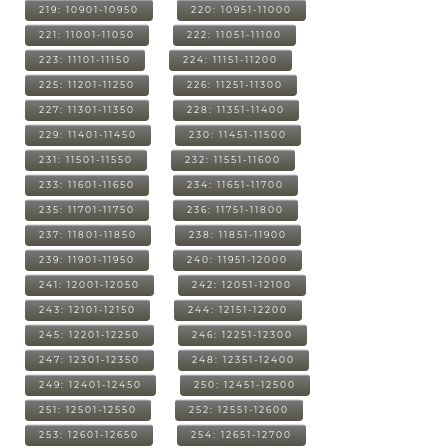
219: 10901-10950
220: 10951-11000
221: 11001-11050
222: 11051-11100
223: 11101-11150
224: 11151-11200
225: 11201-11250
226: 11251-11300
227: 11301-11350
228: 11351-11400
229: 11401-11450
230: 11451-11500
231: 11501-11550
232: 11551-11600
233: 11601-11650
234: 11651-11700
235: 11701-11750
236: 11751-11800
237: 11801-11850
238: 11851-11900
239: 11901-11950
240: 11951-12000
241: 12001-12050
242: 12051-12100
243: 12101-12150
244: 12151-12200
245: 12201-12250
246: 12251-12300
247: 12301-12350
248: 12351-12400
249: 12401-12450
250: 12451-12500
251: 12501-12550
252: 12551-12600
253: 12601-12650
254: 12651-12700