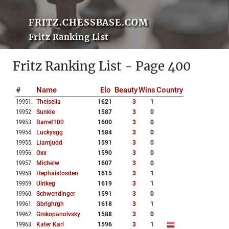
FRITZ.CHESSBASE.COM
Fritz Ranking List
Fritz Ranking List - Page 400
#
Name
Elo
Beauty
Wins
Country
19951
.
Theisella
1621
3
1
19952
.
Sunkle
1587
3
0
19953
.
Barret100
1600
3
0
19954
.
Luckysgg
1584
3
0
19955
.
Liamjudd
1591
3
0
19956
.
Oxx
1590
3
0
19957
.
Michelw
1607
3
0
19958
.
Hephaistosden
1615
3
1
19959
.
Ulrikeg
1619
3
1
19960
.
Schwendinger
1591
3
0
19961
.
Gbrlghrgh
1618
3
1
19962
.
Gmkopanolvsky
1588
3
0
19963
.
Kater Karl
1596
3
1