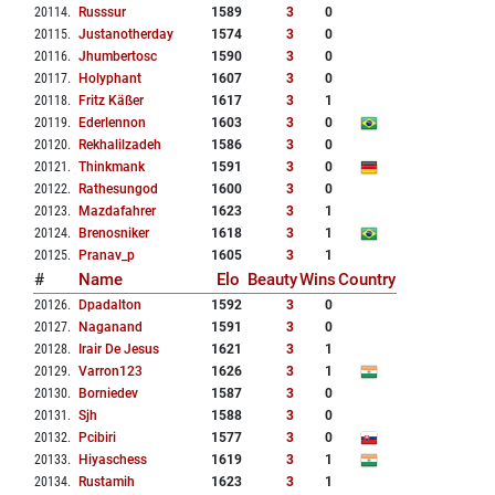
20114
.
Russsur
1589
3
0
20115
.
Justanotherday
1574
3
0
20116
.
Jhumbertosc
1590
3
0
20117
.
Holyphant
1607
3
0
20118
.
Fritz Käßer
1617
3
1
20119
.
Ederlennon
1603
3
0
20120
.
Rekhalilzadeh
1586
3
0
20121
.
Thinkmank
1591
3
0
20122
.
Rathesungod
1600
3
0
20123
.
Mazdafahrer
1623
3
1
20124
.
Brenosniker
1618
3
1
20125
.
Pranav_p
1605
3
1
#
Name
Elo
Beauty
Wins
Country
20126
.
Dpadalton
1592
3
0
20127
.
Naganand
1591
3
0
20128
.
Irair De Jesus
1621
3
1
20129
.
Varron123
1626
3
1
20130
.
Borniedev
1587
3
0
20131
.
Sjh
1588
3
0
20132
.
Pcibiri
1577
3
0
20133
.
Hiyaschess
1619
3
1
20134
.
Rustamih
1623
3
1