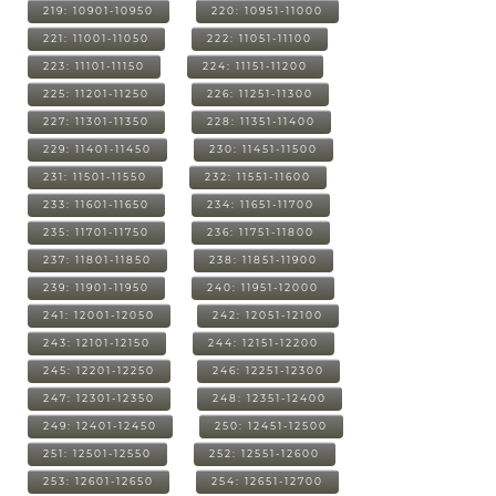
219: 10901-10950
220: 10951-11000
221: 11001-11050
222: 11051-11100
223: 11101-11150
224: 11151-11200
225: 11201-11250
226: 11251-11300
227: 11301-11350
228: 11351-11400
229: 11401-11450
230: 11451-11500
231: 11501-11550
232: 11551-11600
233: 11601-11650
234: 11651-11700
235: 11701-11750
236: 11751-11800
237: 11801-11850
238: 11851-11900
239: 11901-11950
240: 11951-12000
241: 12001-12050
242: 12051-12100
243: 12101-12150
244: 12151-12200
245: 12201-12250
246: 12251-12300
247: 12301-12350
248: 12351-12400
249: 12401-12450
250: 12451-12500
251: 12501-12550
252: 12551-12600
253: 12601-12650
254: 12651-12700