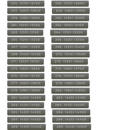
255: 12701-12750
256: 12751-12800
257: 12801-12850
258: 12851-12900
259: 12901-12950
260: 12951-13000
261: 13001-13050
262: 13051-13100
263: 13101-13150
264: 13151-13200
265: 13201-13250
266: 13251-13300
267: 13301-13350
268: 13351-13400
269: 13401-13450
270: 13451-13500
271: 13501-13550
272: 13551-13600
273: 13601-13650
274: 13651-13700
275: 13701-13750
276: 13751-13800
277: 13801-13850
278: 13851-13900
279: 13901-13950
280: 13951-14000
281: 14001-14050
282: 14051-14100
283: 14101-14150
284: 14151-14200
285: 14201-14250
286: 14251-14300
287: 14301-14350
288: 14351-14400
289: 14401-14450
290: 14451-14500