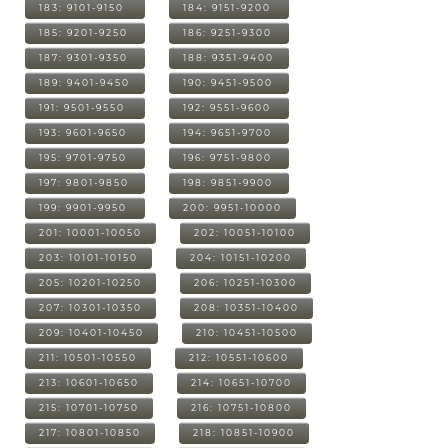
183: 9101-9150
184: 9151-9200
185: 9201-9250
186: 9251-9300
187: 9301-9350
188: 9351-9400
189: 9401-9450
190: 9451-9500
191: 9501-9550
192: 9551-9600
193: 9601-9650
194: 9651-9700
195: 9701-9750
196: 9751-9800
197: 9801-9850
198: 9851-9900
199: 9901-9950
200: 9951-10000
201: 10001-10050
202: 10051-10100
203: 10101-10150
204: 10151-10200
205: 10201-10250
206: 10251-10300
207: 10301-10350
208: 10351-10400
209: 10401-10450
210: 10451-10500
211: 10501-10550
212: 10551-10600
213: 10601-10650
214: 10651-10700
215: 10701-10750
216: 10751-10800
217: 10801-10850
218: 10851-10900