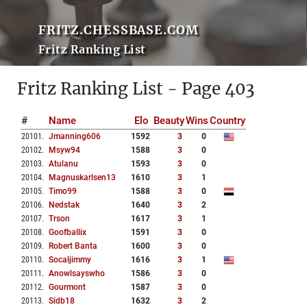
FRITZ.CHESSBASE.COM
Fritz Ranking List
Fritz Ranking List - Page 403
#
Name
Elo
Beauty
Wins
Country
20101
.
Jmanning606
1592
3
0
20102
.
Msyw94
1588
3
0
20103
.
Atulanu
1593
3
0
20104
.
Magnuskarlsen13
1610
3
1
20105
.
Timo99
1588
3
0
20106
.
Nedstak
1640
3
2
20107
.
Trson
1617
3
1
20108
.
Goofballix
1591
3
0
20109
.
Robert Banta
1600
3
0
20110
.
Socaljimmy
1616
3
1
20111
.
Anowlsayswho
1586
3
0
20112
.
Gourmont
1587
3
0
20113
.
Sidb18
1632
3
2