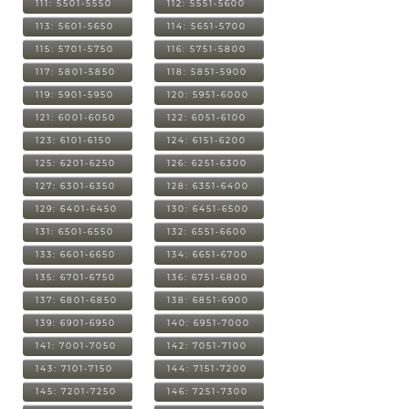
111: 5501-5550
112: 5551-5600
113: 5601-5650
114: 5651-5700
115: 5701-5750
116: 5751-5800
117: 5801-5850
118: 5851-5900
119: 5901-5950
120: 5951-6000
121: 6001-6050
122: 6051-6100
123: 6101-6150
124: 6151-6200
125: 6201-6250
126: 6251-6300
127: 6301-6350
128: 6351-6400
129: 6401-6450
130: 6451-6500
131: 6501-6550
132: 6551-6600
133: 6601-6650
134: 6651-6700
135: 6701-6750
136: 6751-6800
137: 6801-6850
138: 6851-6900
139: 6901-6950
140: 6951-7000
141: 7001-7050
142: 7051-7100
143: 7101-7150
144: 7151-7200
145: 7201-7250
146: 7251-7300