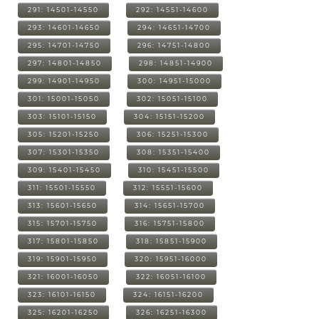
291: 14501-14550
292: 14551-14600
293: 14601-14650
294: 14651-14700
295: 14701-14750
296: 14751-14800
297: 14801-14850
298: 14851-14900
299: 14901-14950
300: 14951-15000
301: 15001-15050
302: 15051-15100
303: 15101-15150
304: 15151-15200
305: 15201-15250
306: 15251-15300
307: 15301-15350
308: 15351-15400
309: 15401-15450
310: 15451-15500
311: 15501-15550
312: 15551-15600
313: 15601-15650
314: 15651-15700
315: 15701-15750
316: 15751-15800
317: 15801-15850
318: 15851-15900
319: 15901-15950
320: 15951-16000
321: 16001-16050
322: 16051-16100
323: 16101-16150
324: 16151-16200
325: 16201-16250
326: 16251-16300