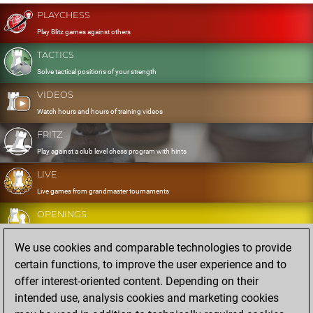
PLAYCHESS
Play Blitz games against others
TACTICS
Solve tactical positions of your strength
VIDEOS
Watch hours and hours of training videos
FRITZ
Play against a club level chess program with hints
LIVE
Live games from grandmaster tournaments
OPENINGS
Develop and exercise your openings
We use cookies and comparable technologies to provide
DATABASE
certain functions, to improve the user experience and to
Eight million strong games
offer interest-oriented content. Depending on their
MYGAMES
intended use, analysis cookies and marketing cookies
Store and analyse your own games in the cloud