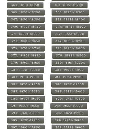
363: 18101-18150
364: 18151-18200
365: 18201-18250
366: 18251-18300
367: 18301-18350
368: 18351-18400
369: 18401-18450
370: 18451-18500
371: 18501-18550
372: 18551-18600
373: 18601-18650
374: 18651-18700
375: 18701-18750
376: 18751-18800
377: 18801-18850
378: 18851-18900
379: 18901-18950
380: 18951-19000
381: 19001-19050
382: 19051-19100
383: 19101-19150
384: 19151-19200
385: 19201-19250
386: 19251-19300
387: 19301-19350
388: 19351-19400
389: 19401-19450
390: 19451-19500
391: 19501-19550
392: 19551-19600
393: 19601-19650
394: 19651-19700
395: 19701-19750
396: 19751-19800
397: 19801-19850
398: 19851-19900