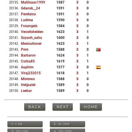
20135
.
Matiisaac1999
1587
3
0
20136
.
Gdansk__24
1591
3
0
20137
.
Perefalco
1591
3
0
20138
.
Ludima
1590
3
0
20139
.
Foxangels
1584
3
0
20140
.
Verzetshelden
1623
3
1
20141
.
Suyash_sahu
1600
3
0
20142
.
Mexicutioner
1623
3
1
20143
.
Pnm
1588
3
0
20144
.
Barbarov
1624
3
1
20145
.
Corba85
1619
3
1
20146
.
Auphim
1577
3
0
20147
.
Viraj232015
1618
3
1
20148
.
Mimmos
1588
3
0
20149
.
Hetjpatel
1589
3
0
20150
.
Leebar
1589
3
0
BACK
NEXT
HOME
1: 1-50
2: 51-100
3: 101-150
4: 151-200