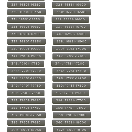
327: 16301-16350
328: 16351-16400
329: 16401-16450
330: 16451-16500
331: 16501-16550
332: 16551-16600
333: 16601-16650
334: 16651-16700
335: 16701-16750
336: 16751-16800
337: 16801-16850
338: 16851-16900
339: 16901-16950
340: 16951-17000
341: 17001-17050
342: 17051-17100
343: 17101-17150
344: 17151-17200
345: 17201-17250
346: 17251-17300
347: 17301-17350
348: 17351-17400
349: 17401-17450
350: 17451-17500
351: 17501-17550
352: 17551-17600
353: 17601-17650
354: 17651-17700
355: 17701-17750
356: 17751-17800
357: 17801-17850
358: 17851-17900
359: 17901-17950
360: 17951-18000
361: 18001-18050
362: 18051-18100