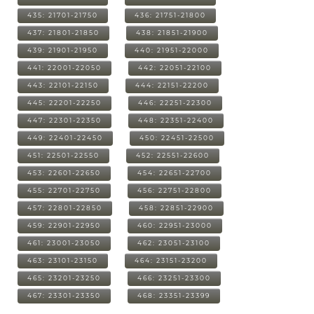
435: 21701-21750
436: 21751-21800
437: 21801-21850
438: 21851-21900
439: 21901-21950
440: 21951-22000
441: 22001-22050
442: 22051-22100
443: 22101-22150
444: 22151-22200
445: 22201-22250
446: 22251-22300
447: 22301-22350
448: 22351-22400
449: 22401-22450
450: 22451-22500
451: 22501-22550
452: 22551-22600
453: 22601-22650
454: 22651-22700
455: 22701-22750
456: 22751-22800
457: 22801-22850
458: 22851-22900
459: 22901-22950
460: 22951-23000
461: 23001-23050
462: 23051-23100
463: 23101-23150
464: 23151-23200
465: 23201-23250
466: 23251-23300
467: 23301-23350
468: 23351-23399