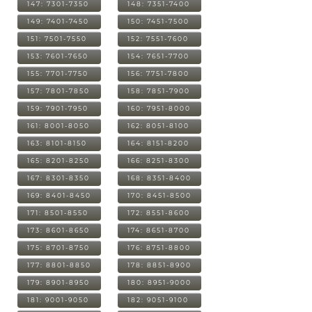
147: 7301-7350
148: 7351-7400
149: 7401-7450
150: 7451-7500
151: 7501-7550
152: 7551-7600
153: 7601-7650
154: 7651-7700
155: 7701-7750
156: 7751-7800
157: 7801-7850
158: 7851-7900
159: 7901-7950
160: 7951-8000
161: 8001-8050
162: 8051-8100
163: 8101-8150
164: 8151-8200
165: 8201-8250
166: 8251-8300
167: 8301-8350
168: 8351-8400
169: 8401-8450
170: 8451-8500
171: 8501-8550
172: 8551-8600
173: 8601-8650
174: 8651-8700
175: 8701-8750
176: 8751-8800
177: 8801-8850
178: 8851-8900
179: 8901-8950
180: 8951-9000
181: 9001-9050
182: 9051-9100