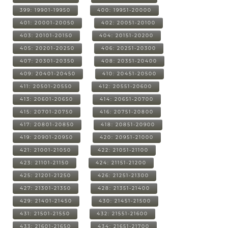
399: 19901-19950
400: 19951-20000
401: 20001-20050
402: 20051-20100
403: 20101-20150
404: 20151-20200
405: 20201-20250
406: 20251-20300
407: 20301-20350
408: 20351-20400
409: 20401-20450
410: 20451-20500
411: 20501-20550
412: 20551-20600
413: 20601-20650
414: 20651-20700
415: 20701-20750
416: 20751-20800
417: 20801-20850
418: 20851-20900
419: 20901-20950
420: 20951-21000
421: 21001-21050
422: 21051-21100
423: 21101-21150
424: 21151-21200
425: 21201-21250
426: 21251-21300
427: 21301-21350
428: 21351-21400
429: 21401-21450
430: 21451-21500
431: 21501-21550
432: 21551-21600
433: 21601-21650
434: 21651-21700