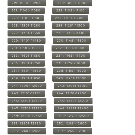
219: 10901-10950
220: 10951-11000
221: 11001-11050
222: 11051-11100
223: 11101-11150
224: 11151-11200
225: 11201-11250
226: 11251-11300
227: 11301-11350
228: 11351-11400
229: 11401-11450
230: 11451-11500
231: 11501-11550
232: 11551-11600
233: 11601-11650
234: 11651-11700
235: 11701-11750
236: 11751-11800
237: 11801-11850
238: 11851-11900
239: 11901-11950
240: 11951-12000
241: 12001-12050
242: 12051-12100
243: 12101-12150
244: 12151-12200
245: 12201-12250
246: 12251-12300
247: 12301-12350
248: 12351-12400
249: 12401-12450
250: 12451-12500
251: 12501-12550
252: 12551-12600
253: 12601-12650
254: 12651-12700