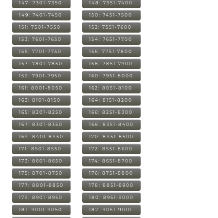
147: 7301-7350
148: 7351-7400
149: 7401-7450
150: 7451-7500
151: 7501-7550
152: 7551-7600
153: 7601-7650
154: 7651-7700
155: 7701-7750
156: 7751-7800
157: 7801-7850
158: 7851-7900
159: 7901-7950
160: 7951-8000
161: 8001-8050
162: 8051-8100
163: 8101-8150
164: 8151-8200
165: 8201-8250
166: 8251-8300
167: 8301-8350
168: 8351-8400
169: 8401-8450
170: 8451-8500
171: 8501-8550
172: 8551-8600
173: 8601-8650
174: 8651-8700
175: 8701-8750
176: 8751-8800
177: 8801-8850
178: 8851-8900
179: 8901-8950
180: 8951-9000
181: 9001-9050
182: 9051-9100