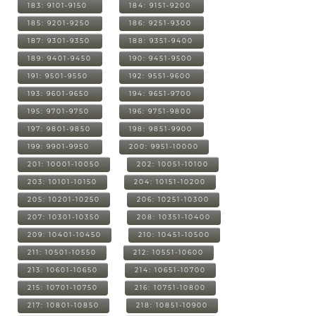
183: 9101-9150
184: 9151-9200
185: 9201-9250
186: 9251-9300
187: 9301-9350
188: 9351-9400
189: 9401-9450
190: 9451-9500
191: 9501-9550
192: 9551-9600
193: 9601-9650
194: 9651-9700
195: 9701-9750
196: 9751-9800
197: 9801-9850
198: 9851-9900
199: 9901-9950
200: 9951-10000
201: 10001-10050
202: 10051-10100
203: 10101-10150
204: 10151-10200
205: 10201-10250
206: 10251-10300
207: 10301-10350
208: 10351-10400
209: 10401-10450
210: 10451-10500
211: 10501-10550
212: 10551-10600
213: 10601-10650
214: 10651-10700
215: 10701-10750
216: 10751-10800
217: 10801-10850
218: 10851-10900