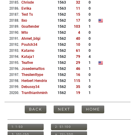
20185
.
Chrisde
1563
32
0
20186
.
Evrika
1563
11
0
20187
.
Test Ts
1562
15
0
20188
.
Ilxo
1562
17
0
20189
.
Goaltender
1562
103
1
20190
.
Mto
1562
4
0
20191
.
Ahmet_bilgi
1562
40
0
20192
.
Poutch34
1562
10
0
20193
.
Katamo
1562
61
0
20194
.
Kataja1
1562
79
4
20195
.
Teafive
1562
29
1
20196
.
Josedemattos
1562
46
1
20197
.
Thesilenttype
1562
16
0
20198
.
Herbert Hendrix
1562
115
1
20199
.
Debussy34
1562
35
0
20200
.
Tranthianhminh
1562
19
1
BACK
NEXT
HOME
1: 1-50
2: 51-100
3: 101-150
4: 151-200