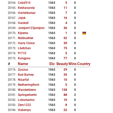
20164
.
Cobd910
1563
5
0
20165
.
Keshavarzip
1563
11
0
20166
.
Harishkumar
1563
7
0
20167
.
Jojok
1563
16
0
20168
.
Hankstl
1563
4
0
20169
.
Jomjom123jomjom
1563
36
0
20170
.
Klpemo
1563
1
0
20171
.
Robbuehler
1563
52
0
20172
.
Harry Cloice
1563
30
0
20173
.
Lbetchan
1563
75
0
20174
.
Pr710
1563
5
0
20175
.
Kungpou
1563
77
0
#
Name
Elo
Beauty
Wins
Country
20176
.
Zuozuo
1563
29
0
20177
.
Bad Barney
1563
20
0
20178
.
Nizarfat
1563
10
0
20179
.
Redherringfinch
1563
5
0
20180
.
Wanderbiene
1563
128
0
20181
.
Springerberlin
1563
88
2
20182
.
Lobomarino
1563
10
0
20183
.
Zero1222
1563
8
0
20184
.
Habersys
1563
22
0