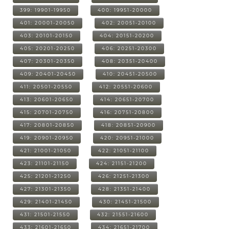
399: 19901-19950
400: 19951-20000
401: 20001-20050
402: 20051-20100
403: 20101-20150
404: 20151-20200
405: 20201-20250
406: 20251-20300
407: 20301-20350
408: 20351-20400
409: 20401-20450
410: 20451-20500
411: 20501-20550
412: 20551-20600
413: 20601-20650
414: 20651-20700
415: 20701-20750
416: 20751-20800
417: 20801-20850
418: 20851-20900
419: 20901-20950
420: 20951-21000
421: 21001-21050
422: 21051-21100
423: 21101-21150
424: 21151-21200
425: 21201-21250
426: 21251-21300
427: 21301-21350
428: 21351-21400
429: 21401-21450
430: 21451-21500
431: 21501-21550
432: 21551-21600
433: 21601-21650
434: 21651-21700