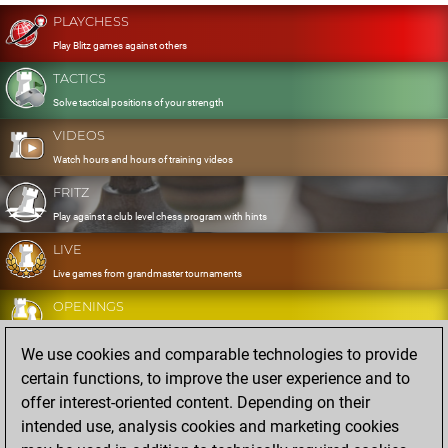
PLAYCHESS
Play Blitz games against others
TACTICS
Solve tactical positions of your strength
VIDEOS
Watch hours and hours of training videos
FRITZ
Play against a club level chess program with hints
LIVE
Live games from grandmaster tournaments
OPENINGS
Develop and exercise your openings
We use cookies and comparable technologies to provide
DATABASE
certain functions, to improve the user experience and to
Eight million strong games
offer interest-oriented content. Depending on their
MYGAMES
intended use, analysis cookies and marketing cookies
Store and analyse your own games in the cloud