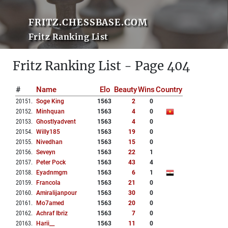
FRITZ.CHESSBASE.COM
Fritz Ranking List
Fritz Ranking List - Page 404
#
Name
Elo
Beauty
Wins
Country
20151
.
Soge King
1563
2
0
20152
.
Minhquan
1563
4
0
20153
.
Ghostlyadvent
1563
4
0
20154
.
Willy185
1563
19
0
20155
.
Nivedhan
1563
15
0
20156
.
Seveyn
1563
22
1
20157
.
Peter Pock
1563
43
4
20158
.
Eyadnmgm
1563
6
1
20159
.
Francola
1563
21
0
20160
.
Amiralijanpour
1563
30
0
20161
.
Mo7amed
1563
20
0
20162
.
Achraf Ibriz
1563
7
0
20163
.
Harii__
1563
11
0