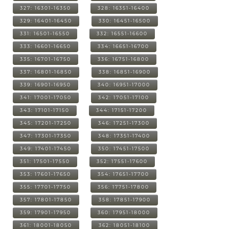
327: 16301-16350
328: 16351-16400
329: 16401-16450
330: 16451-16500
331: 16501-16550
332: 16551-16600
333: 16601-16650
334: 16651-16700
335: 16701-16750
336: 16751-16800
337: 16801-16850
338: 16851-16900
339: 16901-16950
340: 16951-17000
341: 17001-17050
342: 17051-17100
343: 17101-17150
344: 17151-17200
345: 17201-17250
346: 17251-17300
347: 17301-17350
348: 17351-17400
349: 17401-17450
350: 17451-17500
351: 17501-17550
352: 17551-17600
353: 17601-17650
354: 17651-17700
355: 17701-17750
356: 17751-17800
357: 17801-17850
358: 17851-17900
359: 17901-17950
360: 17951-18000
361: 18001-18050
362: 18051-18100