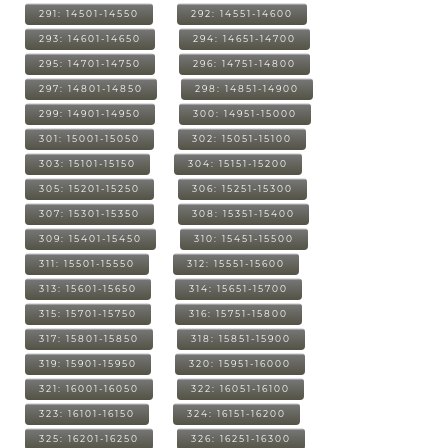
291: 14501-14550
292: 14551-14600
293: 14601-14650
294: 14651-14700
295: 14701-14750
296: 14751-14800
297: 14801-14850
298: 14851-14900
299: 14901-14950
300: 14951-15000
301: 15001-15050
302: 15051-15100
303: 15101-15150
304: 15151-15200
305: 15201-15250
306: 15251-15300
307: 15301-15350
308: 15351-15400
309: 15401-15450
310: 15451-15500
311: 15501-15550
312: 15551-15600
313: 15601-15650
314: 15651-15700
315: 15701-15750
316: 15751-15800
317: 15801-15850
318: 15851-15900
319: 15901-15950
320: 15951-16000
321: 16001-16050
322: 16051-16100
323: 16101-16150
324: 16151-16200
325: 16201-16250
326: 16251-16300