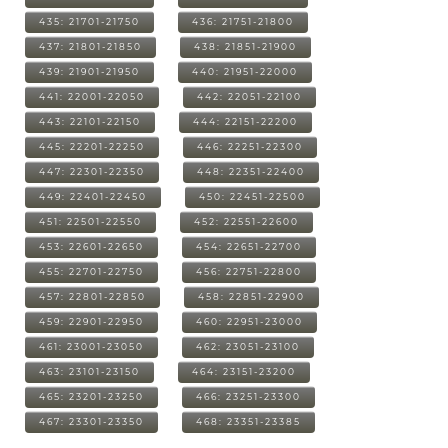
435: 21701-21750
436: 21751-21800
437: 21801-21850
438: 21851-21900
439: 21901-21950
440: 21951-22000
441: 22001-22050
442: 22051-22100
443: 22101-22150
444: 22151-22200
445: 22201-22250
446: 22251-22300
447: 22301-22350
448: 22351-22400
449: 22401-22450
450: 22451-22500
451: 22501-22550
452: 22551-22600
453: 22601-22650
454: 22651-22700
455: 22701-22750
456: 22751-22800
457: 22801-22850
458: 22851-22900
459: 22901-22950
460: 22951-23000
461: 23001-23050
462: 23051-23100
463: 23101-23150
464: 23151-23200
465: 23201-23250
466: 23251-23300
467: 23301-23350
468: 23351-23385