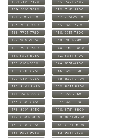
147: 7301-7350
148: 7351-7400
149: 7401-7450
150: 7451-7500
151: 7501-7550
152: 7551-7600
153: 7601-7650
154: 7651-7700
155: 7701-7750
156: 7751-7800
157: 7801-7850
158: 7851-7900
159: 7901-7950
160: 7951-8000
161: 8001-8050
162: 8051-8100
163: 8101-8150
164: 8151-8200
165: 8201-8250
166: 8251-8300
167: 8301-8350
168: 8351-8400
169: 8401-8450
170: 8451-8500
171: 8501-8550
172: 8551-8600
173: 8601-8650
174: 8651-8700
175: 8701-8750
176: 8751-8800
177: 8801-8850
178: 8851-8900
179: 8901-8950
180: 8951-9000
181: 9001-9050
182: 9051-9100