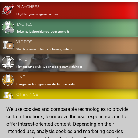
PLAYCHESS
Play Blitz games against others
TACTICS
Solve tactical positions of your strength
VIDEOS
Watch hours and hours of training videos
FRITZ
Play against a club level chess program with hints
LIVE
Live games from grandmaster tournaments
OPENINGS
Develop and exercise your openings
We use cookies and comparable technologies to provide
DATABASE
certain functions, to improve the user experience and to
Eight million strong games
offer interest-oriented content. Depending on their
MYGAMES
intended use, analysis cookies and marketing cookies
Store and analyse your own games in the cloud