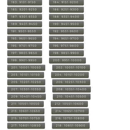
183: 9101-9150
184: 9151-9200
185: 9201-9250
186: 9251-9300
187: 9301-9350
188: 9351-9400
189: 9401-9450
190: 9451-9500
191: 9501-9550
192: 9551-9600
193: 9601-9650
194: 9651-9700
195: 9701-9750
196: 9751-9800
197: 9801-9850
198: 9851-9900
199: 9901-9950
200: 9951-10000
201: 10001-10050
202: 10051-10100
203: 10101-10150
204: 10151-10200
205: 10201-10250
206: 10251-10300
207: 10301-10350
208: 10351-10400
209: 10401-10450
210: 10451-10500
211: 10501-10550
212: 10551-10600
213: 10601-10650
214: 10651-10700
215: 10701-10750
216: 10751-10800
217: 10801-10850
218: 10851-10900