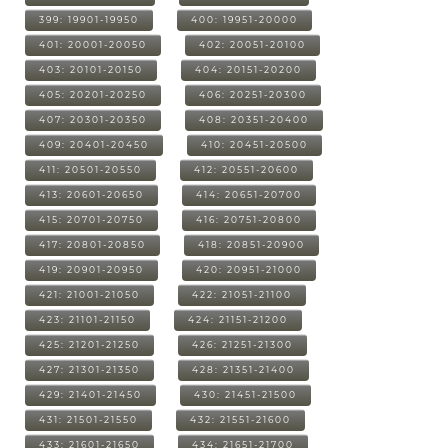
399: 19901-19950
400: 19951-20000
401: 20001-20050
402: 20051-20100
403: 20101-20150
404: 20151-20200
405: 20201-20250
406: 20251-20300
407: 20301-20350
408: 20351-20400
409: 20401-20450
410: 20451-20500
411: 20501-20550
412: 20551-20600
413: 20601-20650
414: 20651-20700
415: 20701-20750
416: 20751-20800
417: 20801-20850
418: 20851-20900
419: 20901-20950
420: 20951-21000
421: 21001-21050
422: 21051-21100
423: 21101-21150
424: 21151-21200
425: 21201-21250
426: 21251-21300
427: 21301-21350
428: 21351-21400
429: 21401-21450
430: 21451-21500
431: 21501-21550
432: 21551-21600
433: 21601-21650
434: 21651-21700