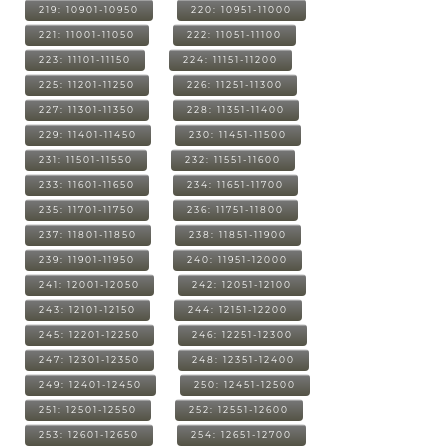
219: 10901-10950
220: 10951-11000
221: 11001-11050
222: 11051-11100
223: 11101-11150
224: 11151-11200
225: 11201-11250
226: 11251-11300
227: 11301-11350
228: 11351-11400
229: 11401-11450
230: 11451-11500
231: 11501-11550
232: 11551-11600
233: 11601-11650
234: 11651-11700
235: 11701-11750
236: 11751-11800
237: 11801-11850
238: 11851-11900
239: 11901-11950
240: 11951-12000
241: 12001-12050
242: 12051-12100
243: 12101-12150
244: 12151-12200
245: 12201-12250
246: 12251-12300
247: 12301-12350
248: 12351-12400
249: 12401-12450
250: 12451-12500
251: 12501-12550
252: 12551-12600
253: 12601-12650
254: 12651-12700