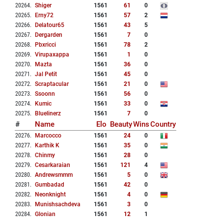
20264
.
Shiger
1561
61
0
20265
.
Erny72
1561
57
2
20266
.
Delatour65
1561
43
5
20267
.
Dergarden
1561
7
0
20268
.
Pbxricci
1561
78
2
20269
.
Virupaxappa
1561
1
0
20270
.
Mazta
1561
36
0
20271
.
Jal Petit
1561
45
0
20272
.
Scraptacular
1561
21
0
20273
.
Ssoonn
1561
56
0
20274
.
Kumic
1561
33
0
20275
.
Bluelinerz
1561
7
0
#
Name
Elo
Beauty
Wins
Country
20276
.
Marcocco
1561
24
0
20277
.
Karthik K
1561
35
0
20278
.
Chinmy
1561
28
0
20279
.
Cesarkaraian
1561
121
4
20280
.
Andrewsmmm
1561
5
0
20281
.
Gumbadad
1561
42
0
20282
.
Neonknight
1561
4
0
20283
.
Munishsachdeva
1561
3
0
20284
.
Glonian
1561
12
1