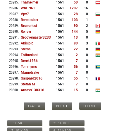
20285
.
Thalheimer
1561
59
0
20286
.
Wm1961
1561
1207
16
20287
.
Vpv7
1561
28
0
20288
.
Rcredcuber
1561
103
1
20289
.
Brunoricci
1561
90
2
20290
.
Renevr
1561
144
5
20291
.
Groovemaster3233
1561
13
0
20292
.
Abisjplc
1561
89
3
20293
.
Stema
1561
22
0
20294
.
Enthusiast
1561
2
0
20295
.
Derek1986
1561
7
0
20296
.
Tommymc
1561
56
0
20297
.
Manndrake
1561
7
0
20298
.
Gaspard2016
1561
55
1
20299
.
Stefan M
1561
7
0
20300
.
Arnavs130316
1561
15
0
BACK
NEXT
HOME
1: 1-50
2: 51-100
3: 101-150
4: 151-200