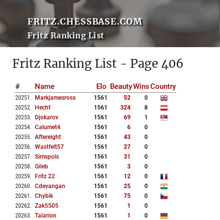
FRITZ.CHESSBASE.COM
Fritz Ranking List
Fritz Ranking List - Page 406
#
Name
Elo
Beauty
Wins
Country
20251
.
Markjamesross
1561
52
0
20252
.
Hecht
1561
324
8
20253
.
Djokarov
1561
69
1
20254
.
Calumet4
1561
6
0
20255
.
Aftereight
1561
43
0
20256
.
Wastfelt57
1561
27
0
20257
.
Simspols
1561
31
0
20258
.
Gileb
1561
3
0
20259
.
Fritz 22
1561
12
0
20260
.
Cdevangan
1561
25
0
20261
.
Chybik
1561
75
0
20262
.
Zak5505
1561
1
0
20263
.
Talarion
1561
1
0