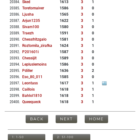
20384
.
Sked
1613
3
1
20385
.
Toretomaiver
1586
3
0
20386
.
Ljusha
1565
3
0
20387
.
Arjun1235
1622
3
1
20388
.
Sivam100
1580
3
0
20389
.
Traezh
1591
3
0
20390
.
Chessfritzgalo
1581
3
0
20391
.
Roztomila_zirafka
1624
3
1
20392
.
P201601i
1587
3
0
20393
.
Chessijit
1589
3
0
20394
.
Lepluslemoins
1586
3
0
20395
.
Pdiller
1636
3
2
20396
.
Eso_80_011
1585
3
0
20397
.
Leontass
1617
3
1
20398
.
Caillois
1618
3
1
20399
.
Bahlol1810
1618
3
1
20400
.
Queequeck
1618
3
1
BACK
NEXT
HOME
1: 1-50
2: 51-100