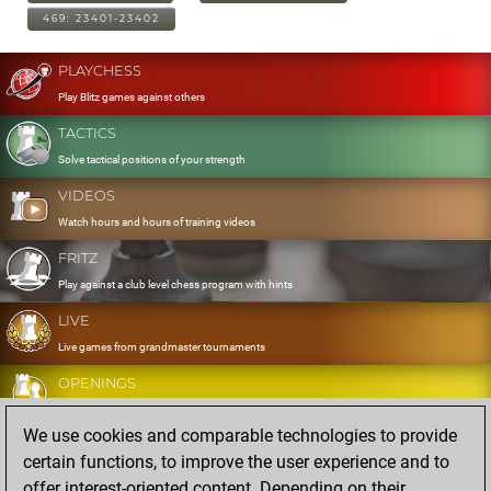
469: 23401-23402
PLAYCHESS
Play Blitz games against others
TACTICS
Solve tactical positions of your strength
VIDEOS
Watch hours and hours of training videos
FRITZ
Play against a club level chess program with hints
LIVE
Live games from grandmaster tournaments
OPENINGS
Develop and exercise your openings
We use cookies and comparable technologies to provide
DATABASE
certain functions, to improve the user experience and to
Eight million strong games
offer interest-oriented content. Depending on their