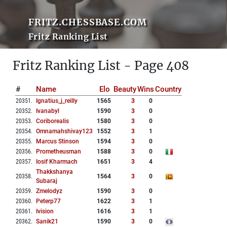
FRITZ.CHESSBASE.COM
Fritz Ranking List
Fritz Ranking List - Page 408
#
Name
Elo
Beauty
Wins
Country
20351
.
Ignatius_j_reilly
1565
3
0
20352
.
Ivanabyl
1590
3
0
20353
.
Coriborealis
1580
3
0
20354
.
Omnamahshivay123
1552
3
1
20355
.
Marcus Stinson
1594
3
0
20356
.
Prometheusman
1588
3
0
20357
.
Iosif Kharmach
1651
3
4
Thakkshanya
20358
.
1564
3
0
Subaraj
20359
.
Zmelodyz
1590
3
0
20360
.
Peterp77
1622
3
1
20361
.
Ivision
1616
3
1
20362
.
Sanik21
1590
3
0