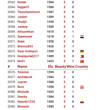
20363
.
Ilumen
1584
3
0
20364
.
Digger57
1586
3
0
20365
.
Titanchessiscool
1587
3
0
20366
.
Jaisinh
1589
3
0
20367
.
Phatpt
1590
3
0
20368
.
Jankog
1585
3
0
20369
.
Arhaankhan
1610
3
1
20370
.
Superyaser
1618
3
1
20371
.
Solex
1598
3
0
20372
.
Marcoa893
1626
3
1
20373
.
Diyar Hofmann
1590
3
0
20374
.
Greatgame0317
1589
3
0
20375
.
Ms41
1623
3
1
#
Name
Elo
Beauty
Wins
Country
20376
.
Totamvn
1590
3
0
20377
.
Archiebuck
1583
3
0
20378
.
Jayrah
1588
3
0
20379
.
Ronv
1598
3
0
20380
.
Michalik
1625
3
1
20381
.
Sneohy
1584
3
0
20382
.
Gerardo1234
1585
3
0
20383
.
Momolix
1585
3
0