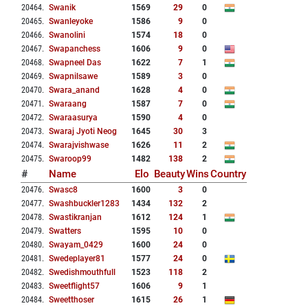
20464
.
Swanik
1569
29
0
20465
.
Swanleyoke
1586
9
0
20466
.
Swanolini
1574
18
0
20467
.
Swapanchess
1606
9
0
20468
.
Swapneel Das
1622
7
1
20469
.
Swapnilsawe
1589
3
0
20470
.
Swara_anand
1628
4
0
20471
.
Swaraang
1587
7
0
20472
.
Swaraasurya
1590
4
0
20473
.
Swaraj Jyoti Neog
1645
30
3
20474
.
Swarajvishwase
1626
11
2
20475
.
Swaroop99
1482
138
2
#
Name
Elo
Beauty
Wins
Country
20476
.
Swasc8
1600
3
0
20477
.
Swashbuckler1283
1434
132
2
20478
.
Swastikranjan
1612
124
1
20479
.
Swatters
1595
10
0
20480
.
Swayam_0429
1600
24
0
20481
.
Swedeplayer81
1577
24
0
20482
.
Swedishmouthfull
1523
118
2
20483
.
Sweetflight57
1606
9
1
20484
.
Sweetthoser
1615
26
1