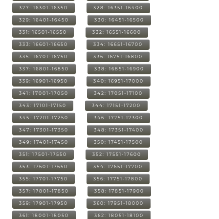
327: 16301-16350
328: 16351-16400
329: 16401-16450
330: 16451-16500
331: 16501-16550
332: 16551-16600
333: 16601-16650
334: 16651-16700
335: 16701-16750
336: 16751-16800
337: 16801-16850
338: 16851-16900
339: 16901-16950
340: 16951-17000
341: 17001-17050
342: 17051-17100
343: 17101-17150
344: 17151-17200
345: 17201-17250
346: 17251-17300
347: 17301-17350
348: 17351-17400
349: 17401-17450
350: 17451-17500
351: 17501-17550
352: 17551-17600
353: 17601-17650
354: 17651-17700
355: 17701-17750
356: 17751-17800
357: 17801-17850
358: 17851-17900
359: 17901-17950
360: 17951-18000
361: 18001-18050
362: 18051-18100