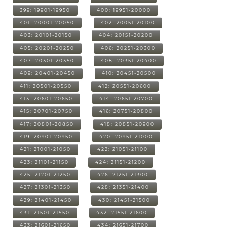
399: 19901-19950
400: 19951-20000
401: 20001-20050
402: 20051-20100
403: 20101-20150
404: 20151-20200
405: 20201-20250
406: 20251-20300
407: 20301-20350
408: 20351-20400
409: 20401-20450
410: 20451-20500
411: 20501-20550
412: 20551-20600
413: 20601-20650
414: 20651-20700
415: 20701-20750
416: 20751-20800
417: 20801-20850
418: 20851-20900
419: 20901-20950
420: 20951-21000
421: 21001-21050
422: 21051-21100
423: 21101-21150
424: 21151-21200
425: 21201-21250
426: 21251-21300
427: 21301-21350
428: 21351-21400
429: 21401-21450
430: 21451-21500
431: 21501-21550
432: 21551-21600
433: 21601-21650
434: 21651-21700