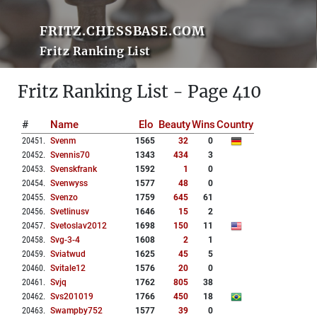
FRITZ.CHESSBASE.COM
Fritz Ranking List
Fritz Ranking List - Page 410
#
Name
Elo
Beauty
Wins
Country
20451
.
Svenm
1565
32
0
20452
.
Svennis70
1343
434
3
20453
.
Svenskfrank
1592
1
0
20454
.
Svenwyss
1577
48
0
20455
.
Svenzo
1759
645
61
20456
.
Svetlinusv
1646
15
2
20457
.
Svetoslav2012
1698
150
11
20458
.
Svg-3-4
1608
2
1
20459
.
Sviatwud
1625
45
5
20460
.
Svitale12
1576
20
0
20461
.
Svjq
1762
805
38
20462
.
Svs201019
1766
450
18
20463
.
Swampby752
1577
39
0