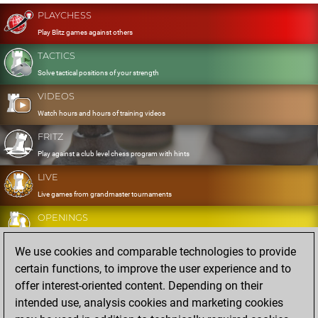
PLAYCHESS
Play Blitz games against others
TACTICS
Solve tactical positions of your strength
VIDEOS
Watch hours and hours of training videos
FRITZ
Play against a club level chess program with hints
LIVE
Live games from grandmaster tournaments
OPENINGS
Develop and exercise your openings
We use cookies and comparable technologies to provide
DATABASE
certain functions, to improve the user experience and to
Eight million strong games
offer interest-oriented content. Depending on their
MYGAMES
intended use, analysis cookies and marketing cookies
Store and analyse your own games in the cloud