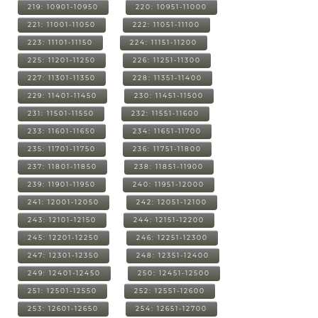
219: 10901-10950
220: 10951-11000
221: 11001-11050
222: 11051-11100
223: 11101-11150
224: 11151-11200
225: 11201-11250
226: 11251-11300
227: 11301-11350
228: 11351-11400
229: 11401-11450
230: 11451-11500
231: 11501-11550
232: 11551-11600
233: 11601-11650
234: 11651-11700
235: 11701-11750
236: 11751-11800
237: 11801-11850
238: 11851-11900
239: 11901-11950
240: 11951-12000
241: 12001-12050
242: 12051-12100
243: 12101-12150
244: 12151-12200
245: 12201-12250
246: 12251-12300
247: 12301-12350
248: 12351-12400
249: 12401-12450
250: 12451-12500
251: 12501-12550
252: 12551-12600
253: 12601-12650
254: 12651-12700