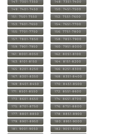
147: 7301-7350
148: 7351-7400
149: 7401-7450
150: 7451-7500
151: 7501-7550
152: 7551-7600
153: 7601-7650
154: 7651-7700
155: 7701-7750
156: 7751-7800
157: 7801-7850
158: 7851-7900
159: 7901-7950
160: 7951-8000
161: 8001-8050
162: 8051-8100
163: 8101-8150
164: 8151-8200
165: 8201-8250
166: 8251-8300
167: 8301-8350
168: 8351-8400
169: 8401-8450
170: 8451-8500
171: 8501-8550
172: 8551-8600
173: 8601-8650
174: 8651-8700
175: 8701-8750
176: 8751-8800
177: 8801-8850
178: 8851-8900
179: 8901-8950
180: 8951-9000
181: 9001-9050
182: 9051-9100