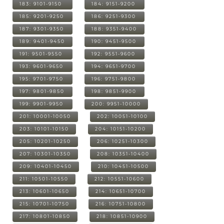
183: 9101-9150
184: 9151-9200
185: 9201-9250
186: 9251-9300
187: 9301-9350
188: 9351-9400
189: 9401-9450
190: 9451-9500
191: 9501-9550
192: 9551-9600
193: 9601-9650
194: 9651-9700
195: 9701-9750
196: 9751-9800
197: 9801-9850
198: 9851-9900
199: 9901-9950
200: 9951-10000
201: 10001-10050
202: 10051-10100
203: 10101-10150
204: 10151-10200
205: 10201-10250
206: 10251-10300
207: 10301-10350
208: 10351-10400
209: 10401-10450
210: 10451-10500
211: 10501-10550
212: 10551-10600
213: 10601-10650
214: 10651-10700
215: 10701-10750
216: 10751-10800
217: 10801-10850
218: 10851-10900