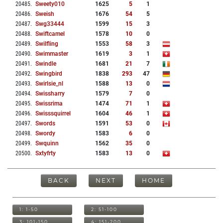
20485
.
Sweety010
1625
5
1
20486
.
Sweish
1676
54
5
20487
.
Swg33444
1599
15
3
20488
.
Swiftcamel
1578
10
0
20489
.
Swilfling
1553
58
3
20490
.
Swimmaster
1619
3
1
20491
.
Swindle
1681
21
7
20492
.
Swingbird
1838
293
47
20493
.
Swirlsie_nl
1588
13
0
20494
.
Swissharry
1579
7
0
20495
.
Swissrima
1474
71
1
20496
.
Swisssquirrel
1604
46
1
20497
.
Swords
1591
53
0
20498
.
Swordy
1583
6
0
20499
.
Swquinn
1562
35
0
20500
.
Sxtyfrty
1583
13
0
BACK
NEXT
HOME
1: 1-50
2: 51-100
3: 101-150
4: 151-200