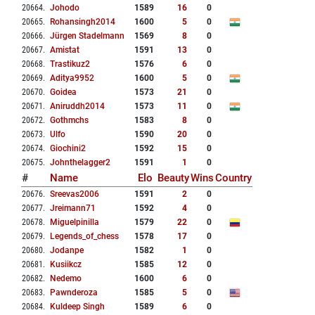
20664
.
Johodo
1589
16
0
20665
.
Rohansingh2014
1600
5
0
20666
.
Jürgen Stadelmann
1569
8
0
20667
.
Amistat
1591
13
0
20668
.
Trastikuz2
1576
6
0
20669
.
Aditya9952
1600
5
0
20670
.
Goidea
1573
21
0
20671
.
Aniruddh2014
1573
11
0
20672
.
Gothmchs
1583
8
0
20673
.
Ulfo
1590
20
0
20674
.
Giochini2
1592
15
0
20675
.
Johnthelagger2
1591
1
0
#
Name
Elo
Beauty
Wins
Country
20676
.
Sreevas2006
1591
2
0
20677
.
Jreimann71
1592
4
0
20678
.
Miguelpinilla
1579
22
0
20679
.
Legends_of_chess
1578
17
0
20680
.
Jodanpe
1582
1
0
20681
.
Kusiikcz
1585
12
0
20682
.
Nedemo
1600
6
0
20683
.
Pawnderoza
1585
5
0
20684
.
Kuldeep Singh
1589
6
0