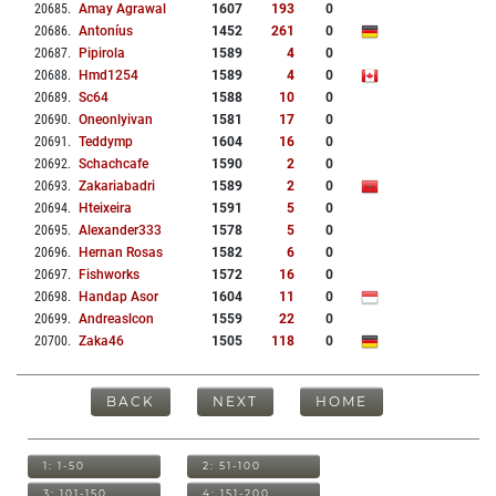
20685
.
Amay Agrawal
1607
193
0
20686
.
Antoníus
1452
261
0
20687
.
Pipirola
1589
4
0
20688
.
Hmd1254
1589
4
0
20689
.
Sc64
1588
10
0
20690
.
Oneonlyivan
1581
17
0
20691
.
Teddymp
1604
16
0
20692
.
Schachcafe
1590
2
0
20693
.
Zakariabadri
1589
2
0
20694
.
Hteixeira
1591
5
0
20695
.
Alexander333
1578
5
0
20696
.
Hernan Rosas
1582
6
0
20697
.
Fishworks
1572
16
0
20698
.
Handap Asor
1604
11
0
20699
.
Andreaslcon
1559
22
0
20700
.
Zaka46
1505
118
0
BACK
NEXT
HOME
1: 1-50
2: 51-100
3: 101-150
4: 151-200