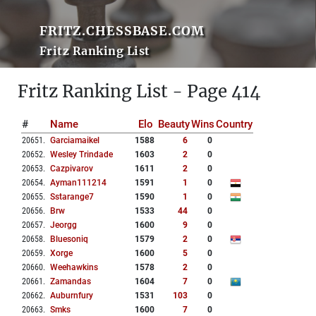
FRITZ.CHESSBASE.COM
Fritz Ranking List
Fritz Ranking List - Page 414
#
Name
Elo
Beauty
Wins
Country
20651
.
Garciamaikel
1588
6
0
20652
.
Wesley Trindade
1603
2
0
20653
.
Cazpivarov
1611
2
0
20654
.
Ayman111214
1591
1
0
20655
.
Sstarange7
1590
1
0
20656
.
Brw
1533
44
0
20657
.
Jeorgg
1600
9
0
20658
.
Bluesoniq
1579
2
0
20659
.
Xorge
1600
5
0
20660
.
Weehawkins
1578
2
0
20661
.
Zamandas
1604
7
0
20662
.
Auburnfury
1531
103
0
20663
.
Smks
1600
7
0