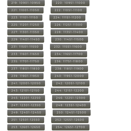
219: 10901-10950
220: 10951-11000
221: 11001-11050
222: 11051-11100
223: 11101-11150
224: 11151-11200
225: 11201-11250
226: 11251-11300
227: 11301-11350
228: 11351-11400
229: 11401-11450
230: 11451-11500
231: 11501-11550
232: 11551-11600
233: 11601-11650
234: 11651-11700
235: 11701-11750
236: 11751-11800
237: 11801-11850
238: 11851-11900
239: 11901-11950
240: 11951-12000
241: 12001-12050
242: 12051-12100
243: 12101-12150
244: 12151-12200
245: 12201-12250
246: 12251-12300
247: 12301-12350
248: 12351-12400
249: 12401-12450
250: 12451-12500
251: 12501-12550
252: 12551-12600
253: 12601-12650
254: 12651-12700