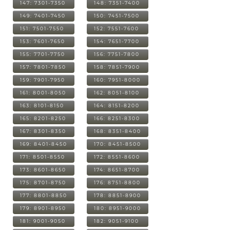
147: 7301-7350
148: 7351-7400
149: 7401-7450
150: 7451-7500
151: 7501-7550
152: 7551-7600
153: 7601-7650
154: 7651-7700
155: 7701-7750
156: 7751-7800
157: 7801-7850
158: 7851-7900
159: 7901-7950
160: 7951-8000
161: 8001-8050
162: 8051-8100
163: 8101-8150
164: 8151-8200
165: 8201-8250
166: 8251-8300
167: 8301-8350
168: 8351-8400
169: 8401-8450
170: 8451-8500
171: 8501-8550
172: 8551-8600
173: 8601-8650
174: 8651-8700
175: 8701-8750
176: 8751-8800
177: 8801-8850
178: 8851-8900
179: 8901-8950
180: 8951-9000
181: 9001-9050
182: 9051-9100