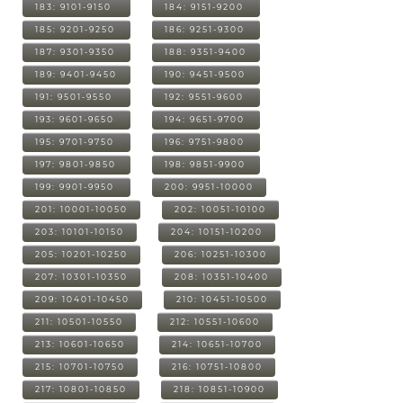
183: 9101-9150
184: 9151-9200
185: 9201-9250
186: 9251-9300
187: 9301-9350
188: 9351-9400
189: 9401-9450
190: 9451-9500
191: 9501-9550
192: 9551-9600
193: 9601-9650
194: 9651-9700
195: 9701-9750
196: 9751-9800
197: 9801-9850
198: 9851-9900
199: 9901-9950
200: 9951-10000
201: 10001-10050
202: 10051-10100
203: 10101-10150
204: 10151-10200
205: 10201-10250
206: 10251-10300
207: 10301-10350
208: 10351-10400
209: 10401-10450
210: 10451-10500
211: 10501-10550
212: 10551-10600
213: 10601-10650
214: 10651-10700
215: 10701-10750
216: 10751-10800
217: 10801-10850
218: 10851-10900