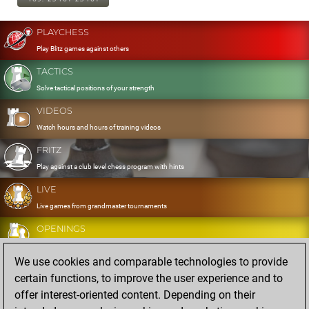
PLAYCHESS
Play Blitz games against others
TACTICS
Solve tactical positions of your strength
VIDEOS
Watch hours and hours of training videos
FRITZ
Play against a club level chess program with hints
LIVE
Live games from grandmaster tournaments
OPENINGS
Develop and exercise your openings
We use cookies and comparable technologies to provide
DATABASE
certain functions, to improve the user experience and to
Eight million strong games
offer interest-oriented content. Depending on their
MYGAMES