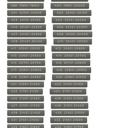
399: 19901-19950
400: 19951-20000
401: 20001-20050
402: 20051-20100
403: 20101-20150
404: 20151-20200
405: 20201-20250
406: 20251-20300
407: 20301-20350
408: 20351-20400
409: 20401-20450
410: 20451-20500
411: 20501-20550
412: 20551-20600
413: 20601-20650
414: 20651-20700
415: 20701-20750
416: 20751-20800
417: 20801-20850
418: 20851-20900
419: 20901-20950
420: 20951-21000
421: 21001-21050
422: 21051-21100
423: 21101-21150
424: 21151-21200
425: 21201-21250
426: 21251-21300
427: 21301-21350
428: 21351-21400
429: 21401-21450
430: 21451-21500
431: 21501-21550
432: 21551-21600
433: 21601-21650
434: 21651-21700