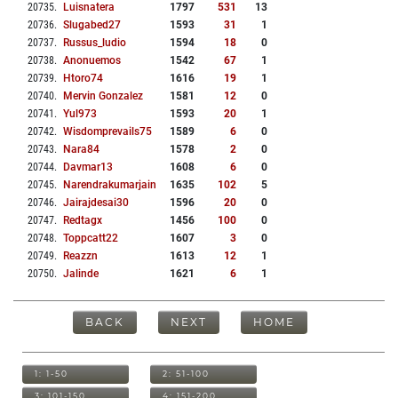
20735
.
Luisnatera
1797
531
13
20736
.
Slugabed27
1593
31
1
20737
.
Russus_ludio
1594
18
0
20738
.
Anonuemos
1542
67
1
20739
.
Htoro74
1616
19
1
20740
.
Mervin Gonzalez
1581
12
0
20741
.
Yul973
1593
20
1
20742
.
Wisdomprevails75
1589
6
0
20743
.
Nara84
1578
2
0
20744
.
Davmar13
1608
6
0
20745
.
Narendrakumarjain
1635
102
5
20746
.
Jairajdesai30
1596
20
0
20747
.
Redtagx
1456
100
0
20748
.
Toppcatt22
1607
3
0
20749
.
Reazzn
1613
12
1
20750
.
Jalinde
1621
6
1
BACK
NEXT
HOME
1: 1-50
2: 51-100
3: 101-150
4: 151-200