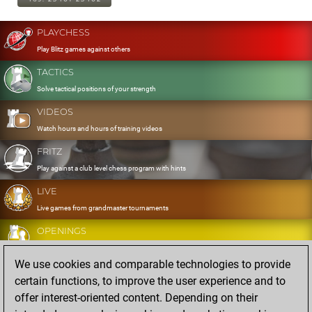
PLAYCHESS
Play Blitz games against others
TACTICS
Solve tactical positions of your strength
VIDEOS
Watch hours and hours of training videos
FRITZ
Play against a club level chess program with hints
LIVE
Live games from grandmaster tournaments
OPENINGS
Develop and exercise your openings
We use cookies and comparable technologies to provide
DATABASE
certain functions, to improve the user experience and to
Eight million strong games
offer interest-oriented content. Depending on their
MYGAMES