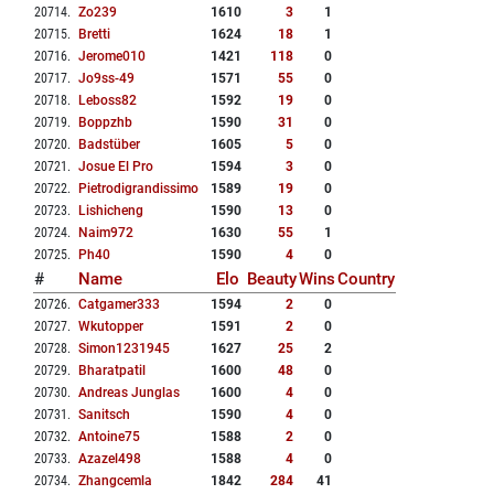
20714
.
Zo239
1610
3
1
20715
.
Bretti
1624
18
1
20716
.
Jerome010
1421
118
0
20717
.
Jo9ss-49
1571
55
0
20718
.
Leboss82
1592
19
0
20719
.
Boppzhb
1590
31
0
20720
.
Badstüber
1605
5
0
20721
.
Josue El Pro
1594
3
0
20722
.
Pietrodigrandissimo
1589
19
0
20723
.
Lishicheng
1590
13
0
20724
.
Naim972
1630
55
1
20725
.
Ph40
1590
4
0
#
Name
Elo
Beauty
Wins
Country
20726
.
Catgamer333
1594
2
0
20727
.
Wkutopper
1591
2
0
20728
.
Simon1231945
1627
25
2
20729
.
Bharatpatil
1600
48
0
20730
.
Andreas Junglas
1600
4
0
20731
.
Sanitsch
1590
4
0
20732
.
Antoine75
1588
2
0
20733
.
Azazel498
1588
4
0
20734
.
Zhangcemla
1842
284
41