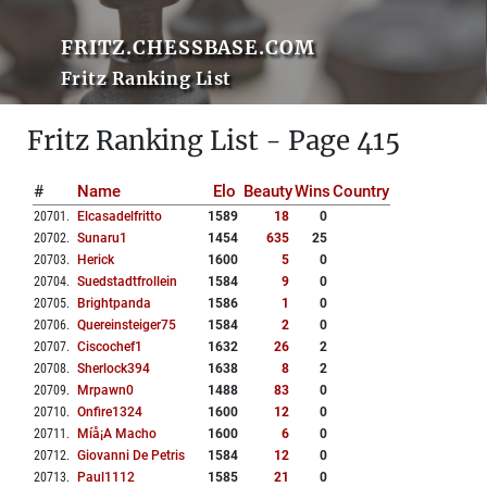
FRITZ.CHESSBASE.COM
Fritz Ranking List
Fritz Ranking List - Page 415
#
Name
Elo
Beauty
Wins
Country
20701
.
Elcasadelfritto
1589
18
0
20702
.
Sunaru1
1454
635
25
20703
.
Herick
1600
5
0
20704
.
Suedstadtfrollein
1584
9
0
20705
.
Brightpanda
1586
1
0
20706
.
Quereinsteiger75
1584
2
0
20707
.
Ciscochef1
1632
26
2
20708
.
Sherlock394
1638
8
2
20709
.
Mrpawn0
1488
83
0
20710
.
Onfire1324
1600
12
0
20711
.
Míå¡a Macho
1600
6
0
20712
.
Giovanni De Petris
1584
12
0
20713
.
Paul1112
1585
21
0