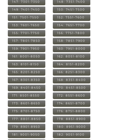
147: 7301-7350
148: 7351-7400
149: 7401-7450
150: 7451-7500
151: 7501-7550
152: 7551-7600
153: 7601-7650
154: 7651-7700
155: 7701-7750
156: 7751-7800
157: 7801-7850
158: 7851-7900
159: 7901-7950
160: 7951-8000
161: 8001-8050
162: 8051-8100
163: 8101-8150
164: 8151-8200
165: 8201-8250
166: 8251-8300
167: 8301-8350
168: 8351-8400
169: 8401-8450
170: 8451-8500
171: 8501-8550
172: 8551-8600
173: 8601-8650
174: 8651-8700
175: 8701-8750
176: 8751-8800
177: 8801-8850
178: 8851-8900
179: 8901-8950
180: 8951-9000
181: 9001-9050
182: 9051-9100