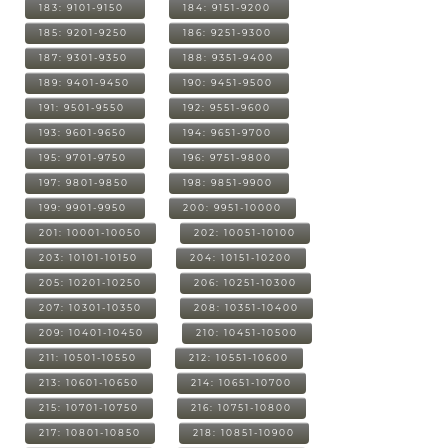
183: 9101-9150
184: 9151-9200
185: 9201-9250
186: 9251-9300
187: 9301-9350
188: 9351-9400
189: 9401-9450
190: 9451-9500
191: 9501-9550
192: 9551-9600
193: 9601-9650
194: 9651-9700
195: 9701-9750
196: 9751-9800
197: 9801-9850
198: 9851-9900
199: 9901-9950
200: 9951-10000
201: 10001-10050
202: 10051-10100
203: 10101-10150
204: 10151-10200
205: 10201-10250
206: 10251-10300
207: 10301-10350
208: 10351-10400
209: 10401-10450
210: 10451-10500
211: 10501-10550
212: 10551-10600
213: 10601-10650
214: 10651-10700
215: 10701-10750
216: 10751-10800
217: 10801-10850
218: 10851-10900