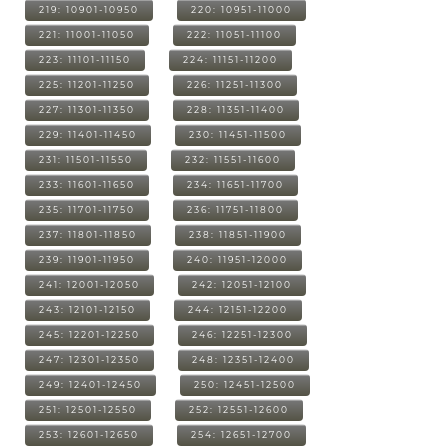
219: 10901-10950
220: 10951-11000
221: 11001-11050
222: 11051-11100
223: 11101-11150
224: 11151-11200
225: 11201-11250
226: 11251-11300
227: 11301-11350
228: 11351-11400
229: 11401-11450
230: 11451-11500
231: 11501-11550
232: 11551-11600
233: 11601-11650
234: 11651-11700
235: 11701-11750
236: 11751-11800
237: 11801-11850
238: 11851-11900
239: 11901-11950
240: 11951-12000
241: 12001-12050
242: 12051-12100
243: 12101-12150
244: 12151-12200
245: 12201-12250
246: 12251-12300
247: 12301-12350
248: 12351-12400
249: 12401-12450
250: 12451-12500
251: 12501-12550
252: 12551-12600
253: 12601-12650
254: 12651-12700