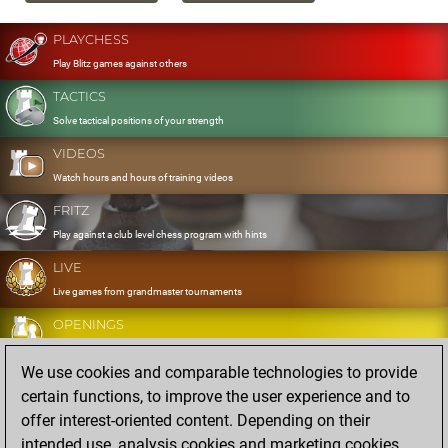
PLAYCHESS
Play Blitz games against others
TACTICS
Solve tactical positions of your strength
VIDEOS
Watch hours and hours of training videos
FRITZ
Play against a club level chess program with hints
LIVE
Live games from grandmaster tournaments
OPENINGS
Develop and exercise your openings
We use cookies and comparable technologies to provide
DATABASE
certain functions, to improve the user experience and to
Eight million strong games
offer interest-oriented content. Depending on their
MYGAMES
intended use, analysis cookies and marketing cookies