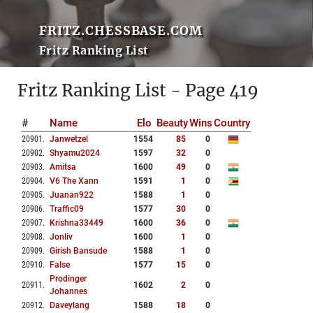
FRITZ.CHESSBASE.COM
Fritz Ranking List
Fritz Ranking List - Page 419
#
Name
Elo
Beauty
Wins
Country
20901
.
Janwetzel
1554
85
0
20902
.
Shyamu2024
1597
32
0
20903
.
Amitsa
1600
49
0
20904
.
V6 The Xann
1591
1
0
20905
.
Juanan922
1588
1
0
20906
.
Traffic09
1577
30
0
20907
.
Krishna33449
1600
36
0
20908
.
Jonliv
1600
1
0
20909
.
Girish Bansude
1588
1
0
20910
.
False
1577
15
0
Prodinger
20911
.
1602
2
0
Johannes
20912
.
Daveylang
1588
18
0