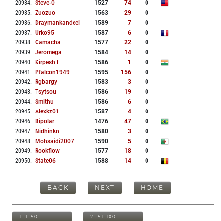
20934
.
Steve-0
1527
74
0
20935
.
Zuozuo
1563
29
0
20936
.
Draymankandeel
1589
7
0
20937
.
Urko95
1587
6
0
20938
.
Camacha
1577
22
0
20939
.
Jeromega
1584
14
0
20940
.
Kirpesh I
1586
1
0
20941
.
Pfalcon1949
1595
156
0
20942
.
Rgbargy
1583
3
0
20943
.
Tsytsou
1586
19
0
20944
.
Smithu
1586
6
0
20945
.
Alexkz01
1587
4
0
20946
.
Bipolar
1476
47
0
20947
.
Nidhinkn
1580
3
0
20948
.
Mohsaidi2007
1590
5
0
20949
.
Rookflow
1577
18
0
20950
.
State06
1588
14
0
BACK
NEXT
HOME
1: 1-50
2: 51-100