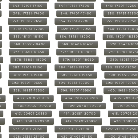
343: 17101-17150
344: 17151-17200
345: 17201-17250
348: 17351-17400
349: 17401-17450
350: 17451-1750
353: 17601-17650
354: 17651-17700
355: 17701-17750
358: 17851-17900
359: 17901-17950
360: 17951-1800
363: 18101-18150
364: 18151-18200
365: 18201-1825
368: 18351-18400
369: 18401-18450
370: 18451-185
373: 18601-18650
374: 18651-18700
375: 18701-1875
378: 18851-18900
379: 18901-18950
380: 18951-19
383: 19101-19150
384: 19151-19200
385: 19201-19250
388: 19351-19400
389: 19401-19450
390: 19451-195
393: 19601-19650
394: 19651-19700
395: 19701-19750
398: 19851-19900
399: 19901-19950
400: 19951-200
0
403: 20101-20150
404: 20151-20200
405: 20201-
0
408: 20351-20400
409: 20401-20450
410: 20451
413: 20601-20650
414: 20651-20700
415: 20701-2
0
418: 20851-20900
419: 20901-20950
420: 20951-
423: 21101-21150
424: 21151-21200
425: 21201-21250
428: 21351-21400
429: 21401-21450
430: 21451-215