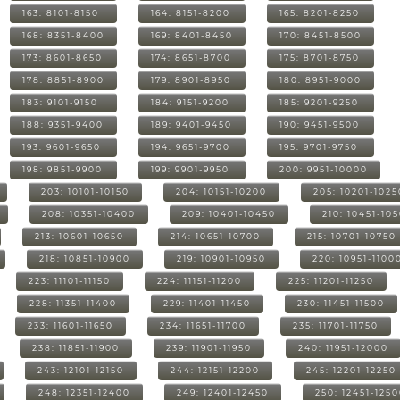
163: 8101-8150
164: 8151-8200
165: 8201-8250
168: 8351-8400
169: 8401-8450
170: 8451-8500
173: 8601-8650
174: 8651-8700
175: 8701-8750
178: 8851-8900
179: 8901-8950
180: 8951-9000
183: 9101-9150
184: 9151-9200
185: 9201-9250
188: 9351-9400
189: 9401-9450
190: 9451-9500
193: 9601-9650
194: 9651-9700
195: 9701-9750
198: 9851-9900
199: 9901-9950
200: 9951-10000
203: 10101-10150
204: 10151-10200
205: 10201-1025
208: 10351-10400
209: 10401-10450
210: 10451-10
213: 10601-10650
214: 10651-10700
215: 10701-10750
218: 10851-10900
219: 10901-10950
220: 10951-1100
223: 11101-11150
224: 11151-11200
225: 11201-11250
228: 11351-11400
229: 11401-11450
230: 11451-11500
233: 11601-11650
234: 11651-11700
235: 11701-11750
238: 11851-11900
239: 11901-11950
240: 11951-12000
243: 12101-12150
244: 12151-12200
245: 12201-12250
248: 12351-12400
249: 12401-12450
250: 12451-125