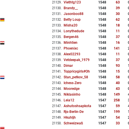
21129
.
Viethtg123
1548
63
21130
.
Brandy__
1548
39
21131
.
Jasonboo88
1548
30
21132
.
Betty Loup
1548
62
21133
.
Misha20
1548
18
21134
.
Lonythedude
1548
11
21135
.
Bergen46
1548
37
21136
.
Minhtien
1548
16
21137
.
Phoenixc
1548
141
21138
.
Alex02293
1548
11
21139
.
Vetdeepak_1979
1548
37
21140
.
Dimar
1548
93
21141
.
Toppricygirls#oh
1548
15
21142
.
Stan_petkov_58
1548
58
21143
.
Ichess-Zero
1548
40
21144
.
Mooredge
1548
43
21145
.
Niklasinho
1548
149
21146
.
Leia12
1547
258
21147
.
Ashutoshsapkota
1547
59
21148
.
Rjs-Berlin-De
1547
199
21149
.
Hkuhljh
1547
54
21150
.
Schweizwaß
1547
33