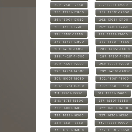
251: 12501-12550
252: 12551-12600
256: 12751-12800
257: 12801-12850
261: 13001-13050
262: 13051-13100
266: 13251-13300
267: 13301-13350
271: 13501-13550
272: 13551-13600
276: 13751-13800
277: 13801-13850
281: 14001-14050
282: 14051-14100
286: 14251-14300
287: 14301-14350
291: 14501-14550
292: 14551-14600
296: 14751-14800
297: 14801-14850
301: 15001-15050
302: 15051-15100
306: 15251-15300
307: 15301-15350
311: 15501-15550
312: 15551-15600
316: 15751-15800
317: 15801-15850
321: 16001-16050
322: 16051-16100
326: 16251-16300
327: 16301-16350
331: 16501-16550
332: 16551-16600
336: 16751-16800
337: 16801-16850