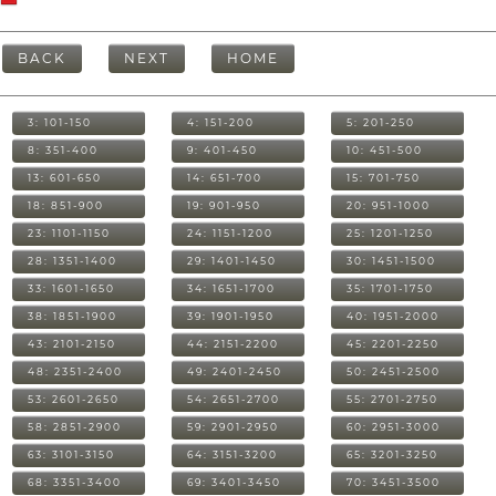
BACK
NEXT
HOME
3: 101-150
4: 151-200
5: 201-250
8: 351-400
9: 401-450
10: 451-500
13: 601-650
14: 651-700
15: 701-750
18: 851-900
19: 901-950
20: 951-1000
23: 1101-1150
24: 1151-1200
25: 1201-1250
28: 1351-1400
29: 1401-1450
30: 1451-1500
33: 1601-1650
34: 1651-1700
35: 1701-1750
38: 1851-1900
39: 1901-1950
40: 1951-2000
43: 2101-2150
44: 2151-2200
45: 2201-2250
48: 2351-2400
49: 2401-2450
50: 2451-2500
53: 2601-2650
54: 2651-2700
55: 2701-2750
58: 2851-2900
59: 2901-2950
60: 2951-3000
63: 3101-3150
64: 3151-3200
65: 3201-3250
68: 3351-3400
69: 3401-3450
70: 3451-3500