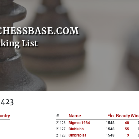
CHESSBASE.COM
nking List
 423
untry
#
Name
Elo
Beauty
Win
21126
.
Bigmoe1984
1548
48
21127
.
Blublubb
1548
55
21128
.
Ombrepisa
1548
19