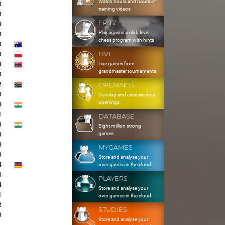
Watch hours and hours of
0
training videos
0
FRITZ
0
Play against a club level
0
chess program with hints
0
LIVE
0
Live games from
0
grandmaster tournaments
0
2
OPENINGS
0
Develop and exercise your
openings
0
1
DATABASE
0
Eight million strong
games
0
0
MYGAMES
0
Store and analyse your
4
own games in the cloud
3
PLAYERS
4
Store and analyse your
1
own games in the cloud
2
STUDIES
0
Store and analyse your