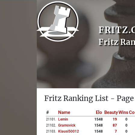
FRITZ.
Fritz Ra
Fritz Ranking List - Page
#
Name
Elo
Beauty
Wins
Co
21101
.
Lemin
1548
19
0
21102
.
Gramovick
1548
87
0
21103
.
Klausi50012
1548
7
0