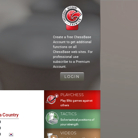
Create a free ChessBase
Account to get additional
functions on all
ChessBase web sites. For
professional use
subscribe to a Premium
Account.
LOGIN
PLAYCHESS
Play Blitz games against
others
TACTICS
s
Country
Solve tactical positions of
0
your strength
0
VIDEOS
0