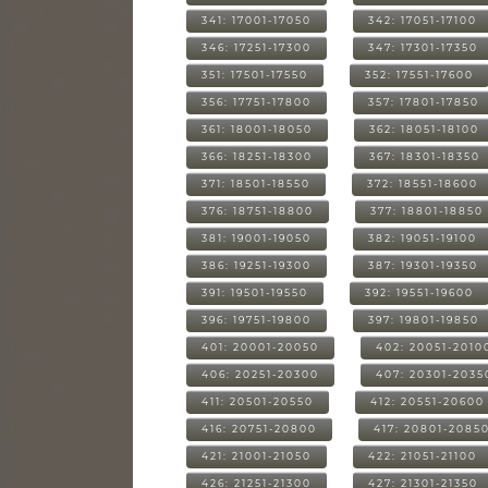
341: 17001-17050
342: 17051-17100
346: 17251-17300
347: 17301-17350
351: 17501-17550
352: 17551-17600
356: 17751-17800
357: 17801-17850
361: 18001-18050
362: 18051-18100
366: 18251-18300
367: 18301-18350
371: 18501-18550
372: 18551-18600
376: 18751-18800
377: 18801-18850
381: 19001-19050
382: 19051-19100
386: 19251-19300
387: 19301-19350
391: 19501-19550
392: 19551-19600
396: 19751-19800
397: 19801-19850
401: 20001-20050
402: 20051-2010
406: 20251-20300
407: 20301-2035
411: 20501-20550
412: 20551-20600
416: 20751-20800
417: 20801-2085
421: 21001-21050
422: 21051-21100
426: 21251-21300
427: 21301-21350