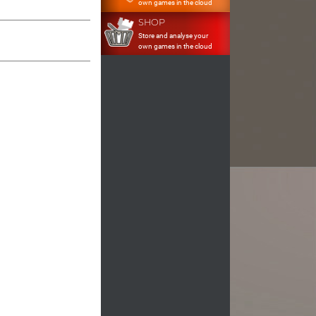
own games in the cloud
SHOP
Store and analyse your
own games in the cloud