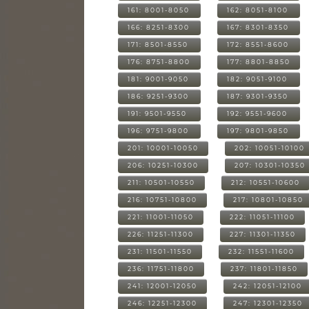
161: 8001-8050
162: 8051-8100
166: 8251-8300
167: 8301-8350
171: 8501-8550
172: 8551-8600
176: 8751-8800
177: 8801-8850
181: 9001-9050
182: 9051-9100
186: 9251-9300
187: 9301-9350
191: 9501-9550
192: 9551-9600
196: 9751-9800
197: 9801-9850
201: 10001-10050
202: 10051-10100
206: 10251-10300
207: 10301-10350
211: 10501-10550
212: 10551-10600
216: 10751-10800
217: 10801-10850
221: 11001-11050
222: 11051-11100
226: 11251-11300
227: 11301-11350
231: 11501-11550
232: 11551-11600
236: 11751-11800
237: 11801-11850
241: 12001-12050
242: 12051-12100
246: 12251-12300
247: 12301-12350