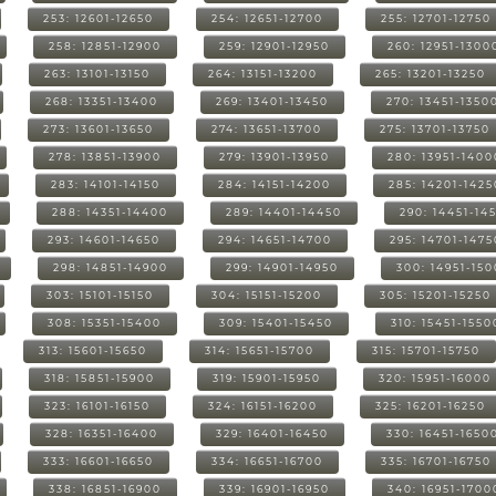
253: 12601-12650
254: 12651-12700
255: 12701-12750
258: 12851-12900
259: 12901-12950
260: 12951-1300
263: 13101-13150
264: 13151-13200
265: 13201-13250
268: 13351-13400
269: 13401-13450
270: 13451-1350
273: 13601-13650
274: 13651-13700
275: 13701-13750
278: 13851-13900
279: 13901-13950
280: 13951-1400
283: 14101-14150
284: 14151-14200
285: 14201-1425
288: 14351-14400
289: 14401-14450
290: 14451-14
293: 14601-14650
294: 14651-14700
295: 14701-1475
298: 14851-14900
299: 14901-14950
300: 14951-15
303: 15101-15150
304: 15151-15200
305: 15201-15250
308: 15351-15400
309: 15401-15450
310: 15451-1550
313: 15601-15650
314: 15651-15700
315: 15701-15750
318: 15851-15900
319: 15901-15950
320: 15951-16000
323: 16101-16150
324: 16151-16200
325: 16201-16250
328: 16351-16400
329: 16401-16450
330: 16451-1650
333: 16601-16650
334: 16651-16700
335: 16701-16750
338: 16851-16900
339: 16901-16950
340: 16951-1700