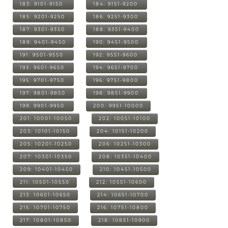
183: 9101-9150
184: 9151-9200
185: 9201-9250
186: 9251-9300
187: 9301-9350
188: 9351-9400
189: 9401-9450
190: 9451-9500
191: 9501-9550
192: 9551-9600
193: 9601-9650
194: 9651-9700
195: 9701-9750
196: 9751-9800
197: 9801-9850
198: 9851-9900
199: 9901-9950
200: 9951-10000
201: 10001-10050
202: 10051-10100
203: 10101-10150
204: 10151-10200
205: 10201-10250
206: 10251-10300
207: 10301-10350
208: 10351-10400
209: 10401-10450
210: 10451-10500
211: 10501-10550
212: 10551-10600
213: 10601-10650
214: 10651-10700
215: 10701-10750
216: 10751-10800
217: 10801-10850
218: 10851-10900