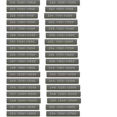
219: 10901-10950
220: 10951-11000
221: 11001-11050
222: 11051-11100
223: 11101-11150
224: 11151-11200
225: 11201-11250
226: 11251-11300
227: 11301-11350
228: 11351-11400
229: 11401-11450
230: 11451-11500
231: 11501-11550
232: 11551-11600
233: 11601-11650
234: 11651-11700
235: 11701-11750
236: 11751-11800
237: 11801-11850
238: 11851-11900
239: 11901-11950
240: 11951-12000
241: 12001-12050
242: 12051-12100
243: 12101-12150
244: 12151-12200
245: 12201-12250
246: 12251-12300
247: 12301-12350
248: 12351-12400
249: 12401-12450
250: 12451-12500
251: 12501-12550
252: 12551-12600
253: 12601-12650
254: 12651-12700