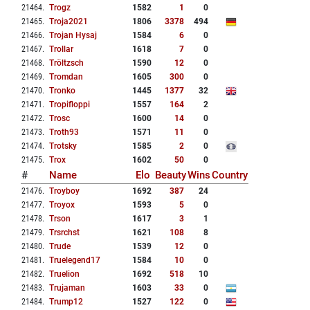
21464
.
Trogz
1582
1
0
21465
.
Troja2021
1806
3378
494
21466
.
Trojan Hysaj
1584
6
0
21467
.
Trollar
1618
7
0
21468
.
Tröltzsch
1590
12
0
21469
.
Tromdan
1605
300
0
21470
.
Tronko
1445
1377
32
21471
.
Tropifloppi
1557
164
2
21472
.
Trosc
1600
14
0
21473
.
Troth93
1571
11
0
21474
.
Trotsky
1585
2
0
21475
.
Trox
1602
50
0
#
Name
Elo
Beauty
Wins
Country
21476
.
Troyboy
1692
387
24
21477
.
Troyox
1593
5
0
21478
.
Trson
1617
3
1
21479
.
Trsrchst
1621
108
8
21480
.
Trude
1539
12
0
21481
.
Truelegend17
1584
10
0
21482
.
Truelion
1692
518
10
21483
.
Trujaman
1603
33
0
21484
.
Trump12
1527
122
0