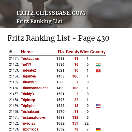
FRITZ.CHESSBASE.COM
Fritz Ranking List
Fritz Ranking List - Page 430
#
Name
Elo
Beauty
Wins
Country
21451
.
Trickypawn
1599
19
1
21452
.
Trid19
1536
16
0
21453
.
Tridente2
1621
16
1
21454
.
Trigamea
1498
106
1
21455
.
Trinabh09
1589
7
0
21456
.
Trinhmanhduc22
1499
106
1
21457
.
Trinidy3
1591
2
0
21458
.
Triplearp
1595
22
1
21459
.
Triptiptor
1588
13
0
21460
.
Trishulpani
1570
11
0
21461
.
Tristaniaforever
1688
182
5
21462
.
Trivedi29
1682
159
22
21463
.
Trixxr4kids
1692
78
7