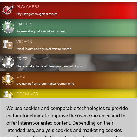
PLAYCHESS
Play Blitz games against others
TACTICS
Solve tactical positions of your strength
VIDEOS
Watch hours and hours of training videos
FRITZ
Play against a club level chess program with hints
LIVE
Live games from grandmaster tournaments
OPENINGS
Develop and exercise your openings
We use cookies and comparable technologies to provide
DATABASE
certain functions, to improve the user experience and to
Eight million strong games
offer interest-oriented content. Depending on their
MYGAMES
intended use, analysis cookies and marketing cookies
Store and analyse your own games in the cloud