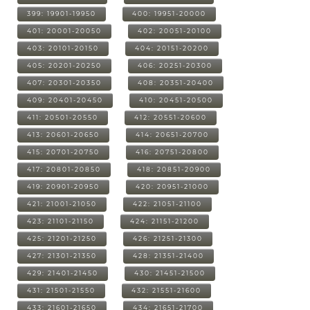
399: 19901-19950
400: 19951-20000
401: 20001-20050
402: 20051-20100
403: 20101-20150
404: 20151-20200
405: 20201-20250
406: 20251-20300
407: 20301-20350
408: 20351-20400
409: 20401-20450
410: 20451-20500
411: 20501-20550
412: 20551-20600
413: 20601-20650
414: 20651-20700
415: 20701-20750
416: 20751-20800
417: 20801-20850
418: 20851-20900
419: 20901-20950
420: 20951-21000
421: 21001-21050
422: 21051-21100
423: 21101-21150
424: 21151-21200
425: 21201-21250
426: 21251-21300
427: 21301-21350
428: 21351-21400
429: 21401-21450
430: 21451-21500
431: 21501-21550
432: 21551-21600
433: 21601-21650
434: 21651-21700