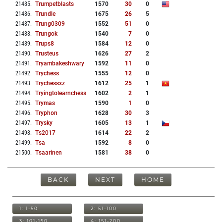
21485
.
Trumpetblasts
1570
30
0
21486
.
Trundle
1675
26
5
21487
.
Trung0309
1552
51
0
21488
.
Trungok
1540
7
0
21489
.
Trups8
1584
12
0
21490
.
Trusteus
1626
27
2
21491
.
Tryambakeshwary
1592
11
0
21492
.
Trychess
1555
12
0
21493
.
Trychessxz
1612
25
1
21494
.
Tryingtolearnchess
1602
2
1
21495
.
Trymas
1590
1
0
21496
.
Tryphon
1628
30
3
21497
.
Trysky
1605
13
1
21498
.
Ts2017
1614
22
2
21499
.
Tsa
1592
8
0
21500
.
Tsaarinen
1581
38
0
BACK
NEXT
HOME
1: 1-50
2: 51-100
3: 101-150
4: 151-200