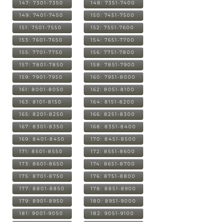
147: 7301-7350
148: 7351-7400
149: 7401-7450
150: 7451-7500
151: 7501-7550
152: 7551-7600
153: 7601-7650
154: 7651-7700
155: 7701-7750
156: 7751-7800
157: 7801-7850
158: 7851-7900
159: 7901-7950
160: 7951-8000
161: 8001-8050
162: 8051-8100
163: 8101-8150
164: 8151-8200
165: 8201-8250
166: 8251-8300
167: 8301-8350
168: 8351-8400
169: 8401-8450
170: 8451-8500
171: 8501-8550
172: 8551-8600
173: 8601-8650
174: 8651-8700
175: 8701-8750
176: 8751-8800
177: 8801-8850
178: 8851-8900
179: 8901-8950
180: 8951-9000
181: 9001-9050
182: 9051-9100