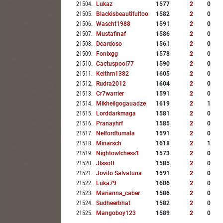
21504
.
Lukaz
1577
2
0
21505
.
Blackisbeautifultoo
1582
2
0
21506
.
Wascht1988
1591
2
0
21507
.
Mustafinaf
1586
2
0
21508
.
Dcardoso
1561
2
0
21509
.
Fonixgg
1578
2
0
21510
.
Cactuspool77
1590
2
0
21511
.
Keithm1382
1605
2
0
21512
.
Rudra2012
1604
2
0
21513
.
Cr7warrier
1591
2
0
21514
.
Mikheilgogauadze
1619
2
1
21515
.
Lorddarkmaga
1581
2
0
21516
.
Pranayhrf
1585
2
0
21517
.
Nelfordtumala
1591
2
0
21518
.
Minarsch
1618
2
1
21519
.
Nightowlchess1
1573
2
0
21520
.
Jlssoft
1585
2
0
21521
.
Jovito Salvatuna
1591
2
0
21522
.
Luka79
1606
2
0
21523
.
Marianna_caber
1586
2
0
21524
.
Sudheerbhat
1582
2
0
21525
.
Mangoboy123
1589
2
0