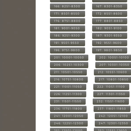
166: 8251-8300
167: 8301-8350
171: 8501-8550
172: 8551-8600
176: 8751-8800
177: 8801-8850
181: 9001-9050
182: 9051-9100
186: 9251-9300
187: 9301-9350
191: 9501-9550
192: 9551-9600
196: 9751-9800
197: 9801-9850
201: 10001-10050
202: 10051-10100
206: 10251-10300
207: 10301-10350
211: 10501-10550
212: 10551-10600
216: 10751-10800
217: 10801-10850
221: 11001-11050
222: 11051-11100
226: 11251-11300
227: 11301-11350
231: 11501-11550
232: 11551-11600
236: 11751-11800
237: 11801-11850
241: 12001-12050
242: 12051-12100
246: 12251-12300
247: 12301-12350
251: 12501-12550
252: 12551-12600