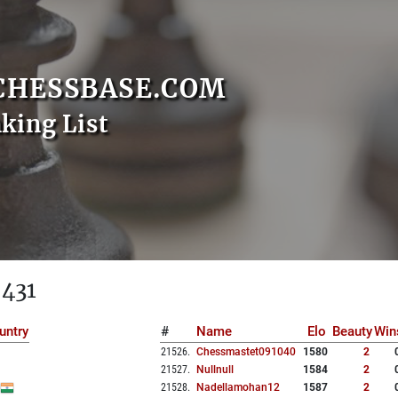
CHESSBASE.COM
nking List
 431
untry
#
Name
Elo
Beauty
Win
21526
.
Chessmastet091040
1580
2
21527
.
Nullnull
1584
2
21528
.
Nadellamohan12
1587
2