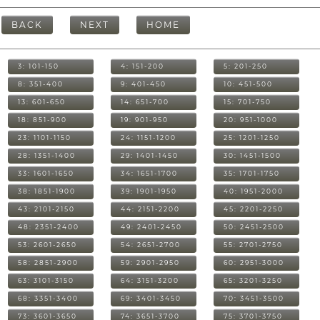
BACK
NEXT
HOME
3: 101-150
4: 151-200
5: 201-250
8: 351-400
9: 401-450
10: 451-500
13: 601-650
14: 651-700
15: 701-750
18: 851-900
19: 901-950
20: 951-1000
23: 1101-1150
24: 1151-1200
25: 1201-1250
28: 1351-1400
29: 1401-1450
30: 1451-1500
33: 1601-1650
34: 1651-1700
35: 1701-1750
38: 1851-1900
39: 1901-1950
40: 1951-2000
43: 2101-2150
44: 2151-2200
45: 2201-2250
48: 2351-2400
49: 2401-2450
50: 2451-2500
53: 2601-2650
54: 2651-2700
55: 2701-2750
58: 2851-2900
59: 2901-2950
60: 2951-3000
63: 3101-3150
64: 3151-3200
65: 3201-3250
68: 3351-3400
69: 3401-3450
70: 3451-3500
73: 3601-3650
74: 3651-3700
75: 3701-3750