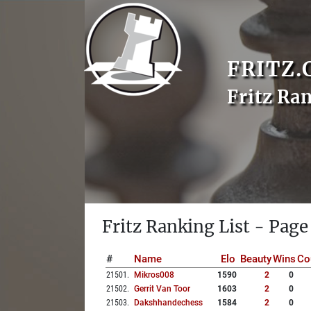
FRITZ.
Fritz Ra
Fritz Ranking List - Page
#
Name
Elo
Beauty
Wins
Co
21501
.
Mikros008
1590
2
0
21502
.
Gerrit Van Toor
1603
2
0
21503
.
Dakshhandechess
1584
2
0