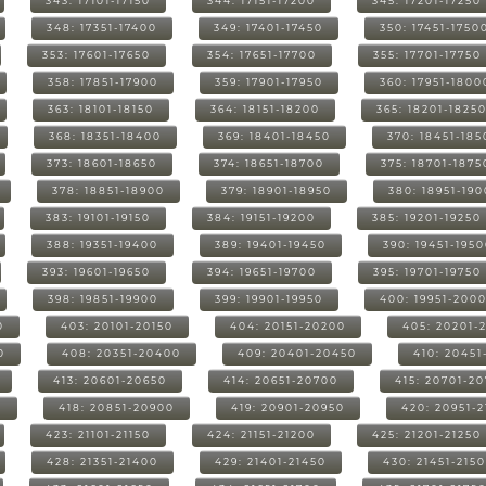
343: 17101-17150
344: 17151-17200
345: 17201-17250
348: 17351-17400
349: 17401-17450
350: 17451-1750
353: 17601-17650
354: 17651-17700
355: 17701-17750
358: 17851-17900
359: 17901-17950
360: 17951-1800
363: 18101-18150
364: 18151-18200
365: 18201-1825
368: 18351-18400
369: 18401-18450
370: 18451-185
373: 18601-18650
374: 18651-18700
375: 18701-1875
378: 18851-18900
379: 18901-18950
380: 18951-19
383: 19101-19150
384: 19151-19200
385: 19201-19250
388: 19351-19400
389: 19401-19450
390: 19451-195
393: 19601-19650
394: 19651-19700
395: 19701-19750
398: 19851-19900
399: 19901-19950
400: 19951-200
0
403: 20101-20150
404: 20151-20200
405: 20201-
0
408: 20351-20400
409: 20401-20450
410: 20451
413: 20601-20650
414: 20651-20700
415: 20701-2
0
418: 20851-20900
419: 20901-20950
420: 20951-
423: 21101-21150
424: 21151-21200
425: 21201-21250
428: 21351-21400
429: 21401-21450
430: 21451-215