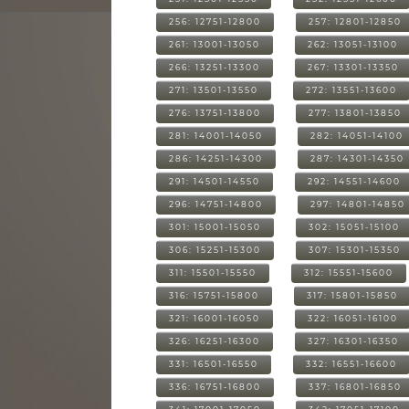
256: 12751-12800
257: 12801-12850
261: 13001-13050
262: 13051-13100
266: 13251-13300
267: 13301-13350
271: 13501-13550
272: 13551-13600
276: 13751-13800
277: 13801-13850
281: 14001-14050
282: 14051-14100
286: 14251-14300
287: 14301-14350
291: 14501-14550
292: 14551-14600
296: 14751-14800
297: 14801-14850
301: 15001-15050
302: 15051-15100
306: 15251-15300
307: 15301-15350
311: 15501-15550
312: 15551-15600
316: 15751-15800
317: 15801-15850
321: 16001-16050
322: 16051-16100
326: 16251-16300
327: 16301-16350
331: 16501-16550
332: 16551-16600
336: 16751-16800
337: 16801-16850