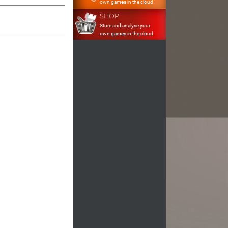
own games in the cloud
SHOP
Store and analyse your
own games in the cloud