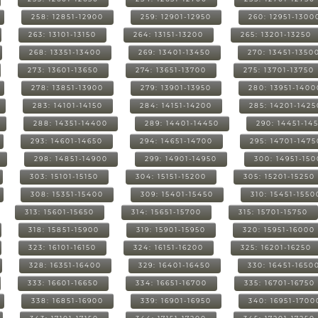
258: 12851-12900
259: 12901-12950
260: 12951-1300
263: 13101-13150
264: 13151-13200
265: 13201-13250
268: 13351-13400
269: 13401-13450
270: 13451-1350
273: 13601-13650
274: 13651-13700
275: 13701-13750
278: 13851-13900
279: 13901-13950
280: 13951-1400
283: 14101-14150
284: 14151-14200
285: 14201-1425
288: 14351-14400
289: 14401-14450
290: 14451-14
293: 14601-14650
294: 14651-14700
295: 14701-1475
298: 14851-14900
299: 14901-14950
300: 14951-15
303: 15101-15150
304: 15151-15200
305: 15201-15250
308: 15351-15400
309: 15401-15450
310: 15451-1550
313: 15601-15650
314: 15651-15700
315: 15701-15750
318: 15851-15900
319: 15901-15950
320: 15951-16000
323: 16101-16150
324: 16151-16200
325: 16201-16250
328: 16351-16400
329: 16401-16450
330: 16451-1650
333: 16601-16650
334: 16651-16700
335: 16701-16750
338: 16851-16900
339: 16901-16950
340: 16951-1700