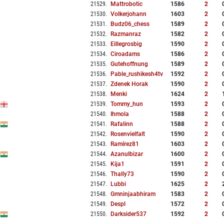
21529
.
Mattrobotic
1586
2
21530
.
Volkerjohann
1603
2
21531
.
Budz06_chess
1589
2
21532
.
Razmanraz
1582
2
21533
.
Eillegrosbig
1590
2
21534
.
Ciroadams
1586
2
21535
.
Gutehoffnung
1589
2
21536
.
Pable_rushikesh4tv
1592
2
21537
.
Zdenek Horak
1590
2
21538
.
Menki
1624
2
21539
.
Tommy_hun
1593
2
21540
.
Ihmola
1588
2
21541
.
Rafalinn
1588
2
21542
.
Rosenvielfalt
1590
2
21543
.
Ramírez81
1603
2
21544
.
Azanulbizar
1600
2
21545
.
Kija1
1591
2
21546
.
Thally73
1590
2
21547
.
Lubbi
1625
2
21548
.
Gmninjaabhiram
1583
2
21549
.
Despl
1572
2
21550
.
Darksider537
1592
2