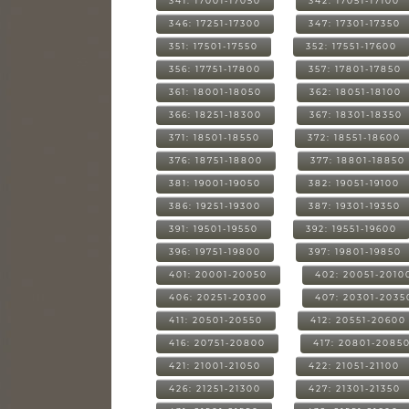
341: 17001-17050
342: 17051-17100
346: 17251-17300
347: 17301-17350
351: 17501-17550
352: 17551-17600
356: 17751-17800
357: 17801-17850
361: 18001-18050
362: 18051-18100
366: 18251-18300
367: 18301-18350
371: 18501-18550
372: 18551-18600
376: 18751-18800
377: 18801-18850
381: 19001-19050
382: 19051-19100
386: 19251-19300
387: 19301-19350
391: 19501-19550
392: 19551-19600
396: 19751-19800
397: 19801-19850
401: 20001-20050
402: 20051-2010
406: 20251-20300
407: 20301-2035
411: 20501-20550
412: 20551-20600
416: 20751-20800
417: 20801-2085
421: 21001-21050
422: 21051-21100
426: 21251-21300
427: 21301-21350