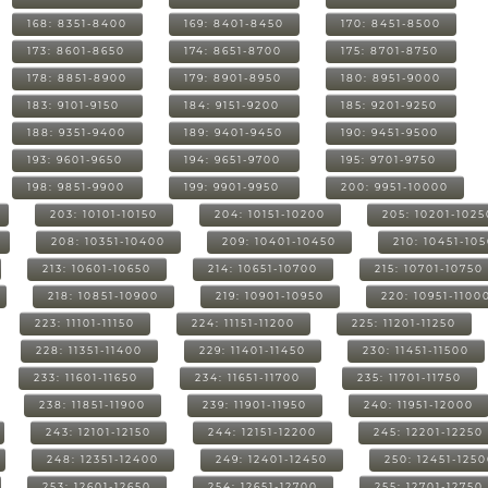
168: 8351-8400
169: 8401-8450
170: 8451-8500
173: 8601-8650
174: 8651-8700
175: 8701-8750
178: 8851-8900
179: 8901-8950
180: 8951-9000
183: 9101-9150
184: 9151-9200
185: 9201-9250
188: 9351-9400
189: 9401-9450
190: 9451-9500
193: 9601-9650
194: 9651-9700
195: 9701-9750
198: 9851-9900
199: 9901-9950
200: 9951-10000
203: 10101-10150
204: 10151-10200
205: 10201-1025
208: 10351-10400
209: 10401-10450
210: 10451-10
213: 10601-10650
214: 10651-10700
215: 10701-10750
218: 10851-10900
219: 10901-10950
220: 10951-1100
223: 11101-11150
224: 11151-11200
225: 11201-11250
228: 11351-11400
229: 11401-11450
230: 11451-11500
233: 11601-11650
234: 11651-11700
235: 11701-11750
238: 11851-11900
239: 11901-11950
240: 11951-12000
243: 12101-12150
244: 12151-12200
245: 12201-12250
248: 12351-12400
249: 12401-12450
250: 12451-125
253: 12601-12650
254: 12651-12700
255: 12701-12750