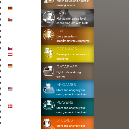
Watch hours and hours of
0
training videos
0
FRITZ
0
Play against a club level
0
chess program with hints
0
LIVE
0
Live games from
0
grandmaster tournaments
0
0
OPENINGS
1
Develop and exercise your
openings
0
0
DATABASE
0
Eight million strong
games
0
0
MYGAMES
0
Store and analyse your
0
own games in the cloud
0
PLAYERS
2
Store and analyse your
0
own games in the cloud
0
STUDIES
0
Store and analyse your