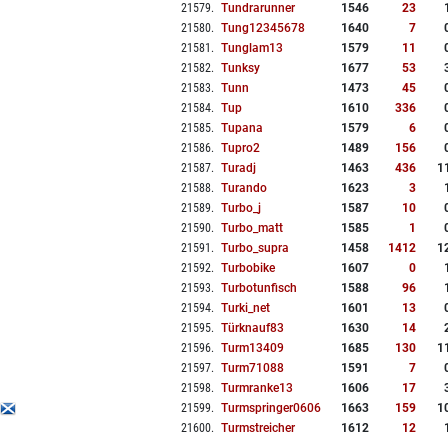
21579
.
Tundrarunner
1546
23
21580
.
Tung12345678
1640
7
21581
.
Tunglam13
1579
11
21582
.
Tunksy
1677
53
21583
.
Tunn
1473
45
21584
.
Tup
1610
336
21585
.
Tupana
1579
6
21586
.
Tupro2
1489
156
21587
.
Turadj
1463
436
1
21588
.
Turando
1623
3
21589
.
Turbo_j
1587
10
21590
.
Turbo_matt
1585
1
21591
.
Turbo_supra
1458
1412
1
21592
.
Turbobike
1607
0
21593
.
Turbotunfisch
1588
96
21594
.
Turki_net
1601
13
21595
.
Türknauf83
1630
14
21596
.
Turm13409
1685
130
1
21597
.
Turm71088
1591
7
21598
.
Turmranke13
1606
17
21599
.
Turmspringer0606
1663
159
1
21600
.
Turmstreicher
1612
12