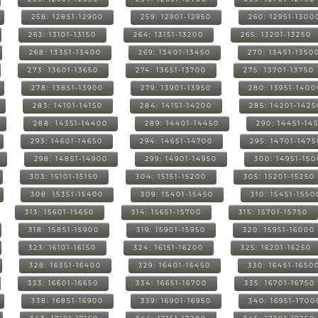
258: 12851-12900
259: 12901-12950
260: 12951-1300
263: 13101-13150
264: 13151-13200
265: 13201-13250
268: 13351-13400
269: 13401-13450
270: 13451-1350
273: 13601-13650
274: 13651-13700
275: 13701-13750
278: 13851-13900
279: 13901-13950
280: 13951-1400
283: 14101-14150
284: 14151-14200
285: 14201-1425
288: 14351-14400
289: 14401-14450
290: 14451-14
293: 14601-14650
294: 14651-14700
295: 14701-1475
298: 14851-14900
299: 14901-14950
300: 14951-15
303: 15101-15150
304: 15151-15200
305: 15201-15250
308: 15351-15400
309: 15401-15450
310: 15451-1550
313: 15601-15650
314: 15651-15700
315: 15701-15750
318: 15851-15900
319: 15901-15950
320: 15951-16000
323: 16101-16150
324: 16151-16200
325: 16201-16250
328: 16351-16400
329: 16401-16450
330: 16451-1650
333: 16601-16650
334: 16651-16700
335: 16701-16750
338: 16851-16900
339: 16901-16950
340: 16951-1700