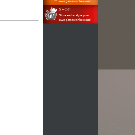
own games in the cloud
SHOP
Store and analyse your
own games in the cloud