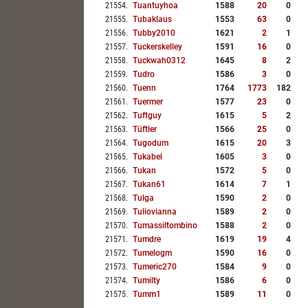
21554
.
Tuantuyhoa
1588
20
0
21555
.
Tubaklaus
1553
63
0
21556
.
Tubby2010
1621
2
1
21557
.
Tuckerskelley
1591
16
0
21558
.
Tuckwah0312
1645
8
2
21559
.
Tudro
1586
3
0
21560
.
Tuenn
1764
1773
182
21561
.
Tuermer
1577
23
0
21562
.
Tuftguy
1615
5
2
21563
.
Tüftler
1566
25
0
21564
.
Tugodum
1615
20
3
21565
.
Tukabel
1605
3
0
21566
.
Tukan
1572
5
0
21567
.
Tukan61
1614
7
1
21568
.
Tulga
1590
2
0
21569
.
Tuliovianna
1589
2
0
21570
.
Tumassiltombino
1588
2
0
21571
.
Tumdre
1619
19
4
21572
.
Tumelogm
1590
16
0
21573
.
Tumeric270
1584
9
0
21574
.
Tumilty
1586
6
0
21575
.
Tumm1
1589
11
0