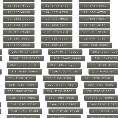
168: 8351-8400
169: 8401-8450
170: 8451-8500
173: 8601-8650
174: 8651-8700
175: 8701-8750
178: 8851-8900
179: 8901-8950
180: 8951-9000
183: 9101-9150
184: 9151-9200
185: 9201-9250
188: 9351-9400
189: 9401-9450
190: 9451-9500
193: 9601-9650
194: 9651-9700
195: 9701-9750
198: 9851-9900
199: 9901-9950
200: 9951-10000
203: 10101-10150
204: 10151-10200
205: 10201-1025
208: 10351-10400
209: 10401-10450
210: 10451-10
213: 10601-10650
214: 10651-10700
215: 10701-10750
218: 10851-10900
219: 10901-10950
220: 10951-1100
223: 11101-11150
224: 11151-11200
225: 11201-11250
228: 11351-11400
229: 11401-11450
230: 11451-11500
233: 11601-11650
234: 11651-11700
235: 11701-11750
238: 11851-11900
239: 11901-11950
240: 11951-12000
243: 12101-12150
244: 12151-12200
245: 12201-12250
248: 12351-12400
249: 12401-12450
250: 12451-125
253: 12601-12650
254: 12651-12700
255: 12701-12750