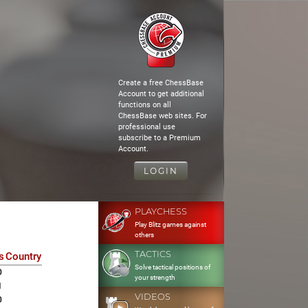
Create a free ChessBase
Account to get additional
functions on all
ChessBase web sites. For
professional use
subscribe to a Premium
Account.
LOGIN
PLAYCHESS
Play Blitz games against
others
TACTICS
s
Country
Solve tactical positions of
0
your strength
1
VIDEOS
0