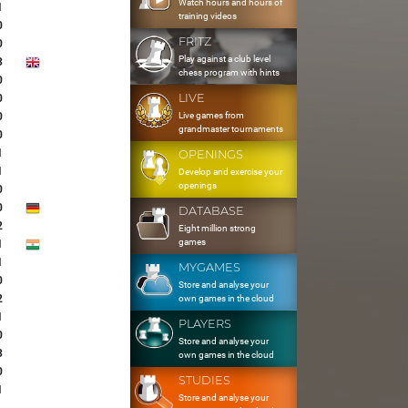
Watch hours and hours of
1
training videos
0
FRITZ
0
Play against a club level
3
chess program with hints
0
LIVE
0
Live games from
0
grandmaster tournaments
0
1
OPENINGS
1
Develop and exercise your
openings
0
0
DATABASE
2
Eight million strong
games
1
1
MYGAMES
0
Store and analyse your
2
own games in the cloud
1
PLAYERS
0
Store and analyse your
3
own games in the cloud
0
STUDIES
1
Store and analyse your