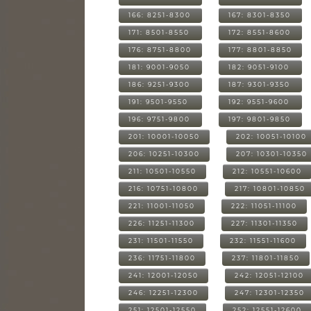
166: 8251-8300
167: 8301-8350
171: 8501-8550
172: 8551-8600
176: 8751-8800
177: 8801-8850
181: 9001-9050
182: 9051-9100
186: 9251-9300
187: 9301-9350
191: 9501-9550
192: 9551-9600
196: 9751-9800
197: 9801-9850
201: 10001-10050
202: 10051-10100
206: 10251-10300
207: 10301-10350
211: 10501-10550
212: 10551-10600
216: 10751-10800
217: 10801-10850
221: 11001-11050
222: 11051-11100
226: 11251-11300
227: 11301-11350
231: 11501-11550
232: 11551-11600
236: 11751-11800
237: 11801-11850
241: 12001-12050
242: 12051-12100
246: 12251-12300
247: 12301-12350
251: 12501-12550
252: 12551-12600