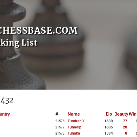
CHESSBASE.COM
nking List
 432
untry
#
Name
Elo
Beauty
Win
21576
.
Tumtrah01
1530
77
21577
.
Tunadip
1605
28
21578
.
Tunaka
1594
8