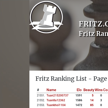
FRITZ.
Fritz Ra
Fritz Ranking List - Page
#
Name
Elo
Beauty
Wins
Co
21551
.
Tuan215200737
1591
5
0
21552
.
Tuan8a12362
1586
14
3
21553
.
Tuankhoi1104
1472
85
0