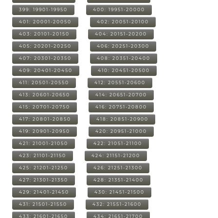
399: 19901-19950
400: 19951-20000
401: 20001-20050
402: 20051-20100
403: 20101-20150
404: 20151-20200
405: 20201-20250
406: 20251-20300
407: 20301-20350
408: 20351-20400
409: 20401-20450
410: 20451-20500
411: 20501-20550
412: 20551-20600
413: 20601-20650
414: 20651-20700
415: 20701-20750
416: 20751-20800
417: 20801-20850
418: 20851-20900
419: 20901-20950
420: 20951-21000
421: 21001-21050
422: 21051-21100
423: 21101-21150
424: 21151-21200
425: 21201-21250
426: 21251-21300
427: 21301-21350
428: 21351-21400
429: 21401-21450
430: 21451-21500
431: 21501-21550
432: 21551-21600
433: 21601-21650
434: 21651-21700