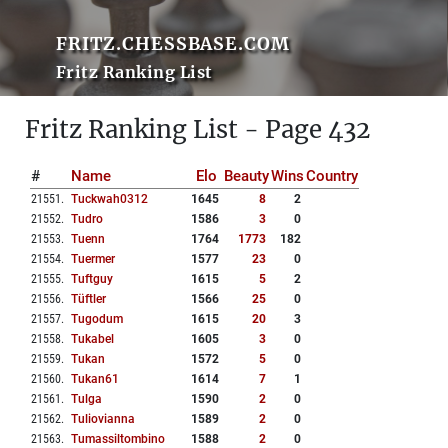
FRITZ.CHESSBASE.COM
Fritz Ranking List
Fritz Ranking List - Page 432
#
Name
Elo
Beauty
Wins
Country
21551
.
Tuckwah0312
1645
8
2
21552
.
Tudro
1586
3
0
21553
.
Tuenn
1764
1773
182
21554
.
Tuermer
1577
23
0
21555
.
Tuftguy
1615
5
2
21556
.
Tüftler
1566
25
0
21557
.
Tugodum
1615
20
3
21558
.
Tukabel
1605
3
0
21559
.
Tukan
1572
5
0
21560
.
Tukan61
1614
7
1
21561
.
Tulga
1590
2
0
21562
.
Tuliovianna
1589
2
0
21563
.
Tumassiltombino
1588
2
0