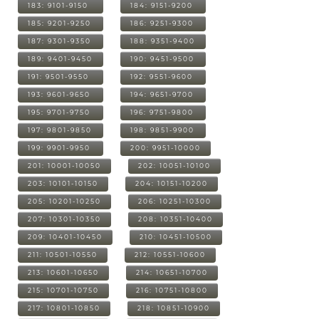
183: 9101-9150
184: 9151-9200
185: 9201-9250
186: 9251-9300
187: 9301-9350
188: 9351-9400
189: 9401-9450
190: 9451-9500
191: 9501-9550
192: 9551-9600
193: 9601-9650
194: 9651-9700
195: 9701-9750
196: 9751-9800
197: 9801-9850
198: 9851-9900
199: 9901-9950
200: 9951-10000
201: 10001-10050
202: 10051-10100
203: 10101-10150
204: 10151-10200
205: 10201-10250
206: 10251-10300
207: 10301-10350
208: 10351-10400
209: 10401-10450
210: 10451-10500
211: 10501-10550
212: 10551-10600
213: 10601-10650
214: 10651-10700
215: 10701-10750
216: 10751-10800
217: 10801-10850
218: 10851-10900