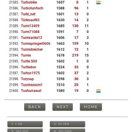
21585
.
Turbobike
1607
0
1
21586
.
Turbotunfisch
1588
96
1
21587
.
Turki_net
1601
13
0
21588
.
Türknauf83
1630
14
2
21589
.
Turm13409
1685
130
11
21590
.
Turm71088
1591
7
0
21591
.
Turmranke13
1606
17
3
21592
.
Turmspringer0606
1663
159
10
21593
.
Turmstreicher
1612
12
1
21594
.
Turres
1678
219
15
21595
.
Turtle 500
1602
1
0
21596
.
Turtledon
1524
33
0
21597
.
Turton1975
1602
37
2
21598
.
Turysap
1598
30
3
21599
.
Tuschesscm1
1510
25
1
21600
.
Tusharrawat
1580
19
0
BACK
NEXT
HOME
1: 1-50
2: 51-100
3: 101-150
4: 151-200