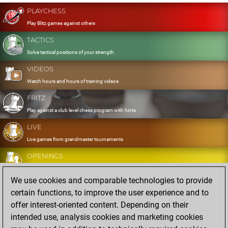
PLAYCHESS
Play Blitz games against others
TACTICS
Solve tactical positions of your strength
VIDEOS
Watch hours and hours of training videos
FRITZ
Play against a club level chess program with hints
LIVE
Live games from grandmaster tournaments
OPENINGS
Develop and exercise your openings
We use cookies and comparable technologies to provide
DATABASE
certain functions, to improve the user experience and to
Eight million strong games
offer interest-oriented content. Depending on their
MYGAMES
intended use, analysis cookies and marketing cookies
Store and analyse your own games in the cloud