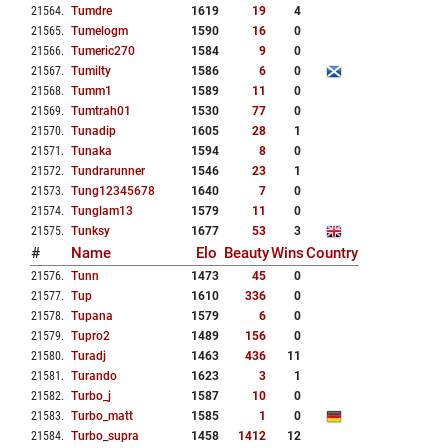
21564
.
Tumdre
1619
19
4
21565
.
Tumelogm
1590
16
0
21566
.
Tumeric270
1584
9
0
21567
.
Tumilty
1586
6
0
21568
.
Tumm1
1589
11
0
21569
.
Tumtrah01
1530
77
0
21570
.
Tunadip
1605
28
1
21571
.
Tunaka
1594
8
0
21572
.
Tundrarunner
1546
23
1
21573
.
Tung12345678
1640
7
0
21574
.
Tunglam13
1579
11
0
21575
.
Tunksy
1677
53
3
#
Name
Elo
Beauty
Wins
Country
21576
.
Tunn
1473
45
0
21577
.
Tup
1610
336
0
21578
.
Tupana
1579
6
0
21579
.
Tupro2
1489
156
0
21580
.
Turadj
1463
436
11
21581
.
Turando
1623
3
1
21582
.
Turbo_j
1587
10
0
21583
.
Turbo_matt
1585
1
0
21584
.
Turbo_supra
1458
1412
12