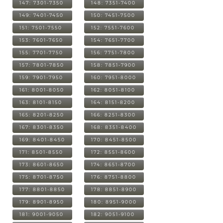
147: 7301-7350
148: 7351-7400
149: 7401-7450
150: 7451-7500
151: 7501-7550
152: 7551-7600
153: 7601-7650
154: 7651-7700
155: 7701-7750
156: 7751-7800
157: 7801-7850
158: 7851-7900
159: 7901-7950
160: 7951-8000
161: 8001-8050
162: 8051-8100
163: 8101-8150
164: 8151-8200
165: 8201-8250
166: 8251-8300
167: 8301-8350
168: 8351-8400
169: 8401-8450
170: 8451-8500
171: 8501-8550
172: 8551-8600
173: 8601-8650
174: 8651-8700
175: 8701-8750
176: 8751-8800
177: 8801-8850
178: 8851-8900
179: 8901-8950
180: 8951-9000
181: 9001-9050
182: 9051-9100