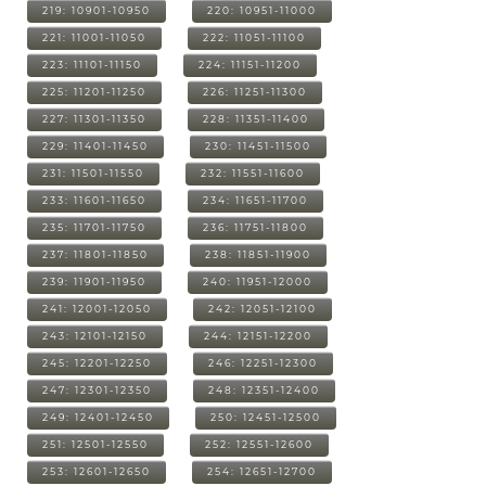
219: 10901-10950
220: 10951-11000
221: 11001-11050
222: 11051-11100
223: 11101-11150
224: 11151-11200
225: 11201-11250
226: 11251-11300
227: 11301-11350
228: 11351-11400
229: 11401-11450
230: 11451-11500
231: 11501-11550
232: 11551-11600
233: 11601-11650
234: 11651-11700
235: 11701-11750
236: 11751-11800
237: 11801-11850
238: 11851-11900
239: 11901-11950
240: 11951-12000
241: 12001-12050
242: 12051-12100
243: 12101-12150
244: 12151-12200
245: 12201-12250
246: 12251-12300
247: 12301-12350
248: 12351-12400
249: 12401-12450
250: 12451-12500
251: 12501-12550
252: 12551-12600
253: 12601-12650
254: 12651-12700