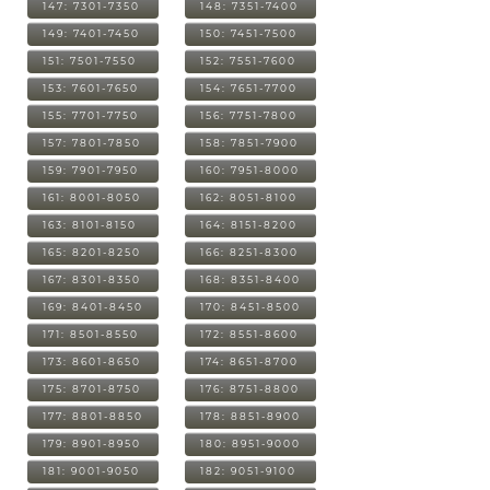
147: 7301-7350
148: 7351-7400
149: 7401-7450
150: 7451-7500
151: 7501-7550
152: 7551-7600
153: 7601-7650
154: 7651-7700
155: 7701-7750
156: 7751-7800
157: 7801-7850
158: 7851-7900
159: 7901-7950
160: 7951-8000
161: 8001-8050
162: 8051-8100
163: 8101-8150
164: 8151-8200
165: 8201-8250
166: 8251-8300
167: 8301-8350
168: 8351-8400
169: 8401-8450
170: 8451-8500
171: 8501-8550
172: 8551-8600
173: 8601-8650
174: 8651-8700
175: 8701-8750
176: 8751-8800
177: 8801-8850
178: 8851-8900
179: 8901-8950
180: 8951-9000
181: 9001-9050
182: 9051-9100