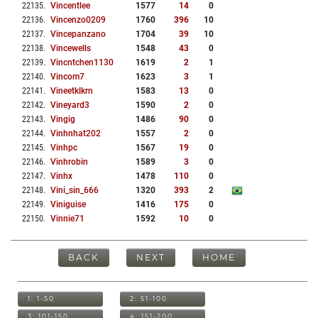
22135
.
Vincentlee
1577
14
0
22136
.
Vincenzo0209
1760
396
10
22137
.
Vincepanzano
1704
39
10
22138
.
Vincewells
1548
43
0
22139
.
Vincntchen1130
1619
2
1
22140
.
Vincom7
1623
3
1
22141
.
Vineetklkrn
1583
13
0
22142
.
Vineyard3
1590
2
0
22143
.
Vingig
1486
90
0
22144
.
Vinhnhat202
1557
2
0
22145
.
Vinhpc
1567
19
0
22146
.
Vinhrobin
1589
3
0
22147
.
Vinhx
1478
110
0
22148
.
Vini_sin_666
1320
393
2
22149
.
Viniguise
1416
175
0
22150
.
Vinnie71
1592
10
0
BACK
NEXT
HOME
1: 1-50
2: 51-100
3: 101-150
4: 151-200