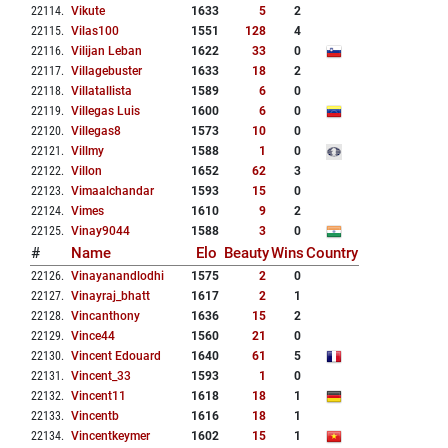
22114
.
Vikute
1633
5
2
22115
.
Vilas100
1551
128
4
22116
.
Vilijan Leban
1622
33
0
22117
.
Villagebuster
1633
18
2
22118
.
Villatallista
1589
6
0
22119
.
Villegas Luis
1600
6
0
22120
.
Villegas8
1573
10
0
22121
.
Villmy
1588
1
0
22122
.
Villon
1652
62
3
22123
.
Vimaalchandar
1593
15
0
22124
.
Vimes
1610
9
2
22125
.
Vinay9044
1588
3
0
#
Name
Elo
Beauty
Wins
Country
22126
.
Vinayanandlodhi
1575
2
0
22127
.
Vinayraj_bhatt
1617
2
1
22128
.
Vincanthony
1636
15
2
22129
.
Vince44
1560
21
0
22130
.
Vincent Edouard
1640
61
5
22131
.
Vincent_33
1593
1
0
22132
.
Vincent11
1618
18
1
22133
.
Vincentb
1616
18
1
22134
.
Vincentkeymer
1602
15
1