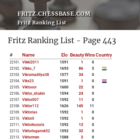
FRITZ.CHESSBASE.COM
Fritz Ranking List
Fritz Ranking List - Page 443
#
Name
Elo
Beauty
Wins
Country
22101
.
Vikki2011
1591
1
0
22102
.
Vikku_7
1693
86
5
22103
.
Vikramaditya38
1577
34
0
22104
.
Viks23
1591
1
0
22105
.
Viktooor
1600
22
0
22106
.
Viktor_shakin
1594
24
0
22107
.
Viktor007
1592
11
0
22108
.
Viktor112
1626
145
11
22109
.
Viktorias
1592
1
0
22110
.
Viktoril
1592
1
0
22111
.
Viktorkozoriz
1592
13
0
22112
.
Viktorlugansk52
1592
32
0
22113
.
Viktormen
1588
2
0