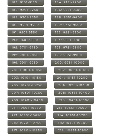
183: 9101-9150
184: 9151-9200
185: 9201-9250
186: 9251-9300
187: 9301-9350
188: 9351-9400
189: 9401-9450
190: 9451-9500
191: 9501-9550
192: 9551-9600
193: 9601-9650
194: 9651-9700
195: 9701-9750
196: 9751-9800
197: 9801-9850
198: 9851-9900
199: 9901-9950
200: 9951-10000
201: 10001-10050
202: 10051-10100
203: 10101-10150
204: 10151-10200
205: 10201-10250
206: 10251-10300
207: 10301-10350
208: 10351-10400
209: 10401-10450
210: 10451-10500
211: 10501-10550
212: 10551-10600
213: 10601-10650
214: 10651-10700
215: 10701-10750
216: 10751-10800
217: 10801-10850
218: 10851-10900