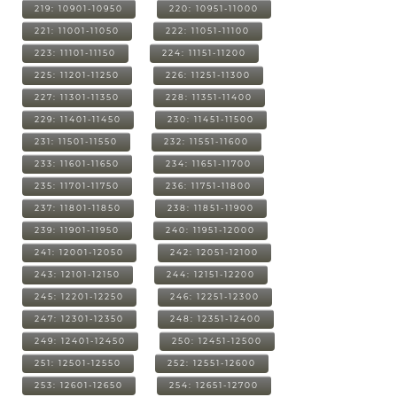
219: 10901-10950
220: 10951-11000
221: 11001-11050
222: 11051-11100
223: 11101-11150
224: 11151-11200
225: 11201-11250
226: 11251-11300
227: 11301-11350
228: 11351-11400
229: 11401-11450
230: 11451-11500
231: 11501-11550
232: 11551-11600
233: 11601-11650
234: 11651-11700
235: 11701-11750
236: 11751-11800
237: 11801-11850
238: 11851-11900
239: 11901-11950
240: 11951-12000
241: 12001-12050
242: 12051-12100
243: 12101-12150
244: 12151-12200
245: 12201-12250
246: 12251-12300
247: 12301-12350
248: 12351-12400
249: 12401-12450
250: 12451-12500
251: 12501-12550
252: 12551-12600
253: 12601-12650
254: 12651-12700