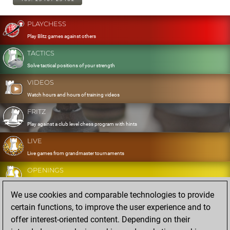
PLAYCHESS
Play Blitz games against others
TACTICS
Solve tactical positions of your strength
VIDEOS
Watch hours and hours of training videos
FRITZ
Play against a club level chess program with hints
LIVE
Live games from grandmaster tournaments
OPENINGS
Develop and exercise your openings
We use cookies and comparable technologies to provide
DATABASE
certain functions, to improve the user experience and to
Eight million strong games
offer interest-oriented content. Depending on their
MYGAMES