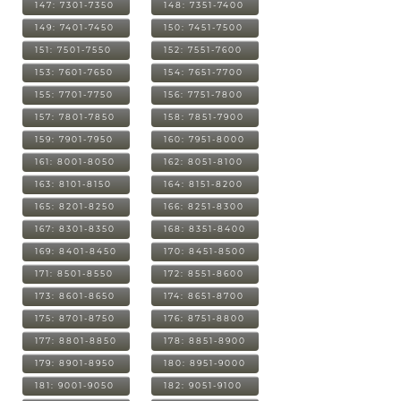
147: 7301-7350
148: 7351-7400
149: 7401-7450
150: 7451-7500
151: 7501-7550
152: 7551-7600
153: 7601-7650
154: 7651-7700
155: 7701-7750
156: 7751-7800
157: 7801-7850
158: 7851-7900
159: 7901-7950
160: 7951-8000
161: 8001-8050
162: 8051-8100
163: 8101-8150
164: 8151-8200
165: 8201-8250
166: 8251-8300
167: 8301-8350
168: 8351-8400
169: 8401-8450
170: 8451-8500
171: 8501-8550
172: 8551-8600
173: 8601-8650
174: 8651-8700
175: 8701-8750
176: 8751-8800
177: 8801-8850
178: 8851-8900
179: 8901-8950
180: 8951-9000
181: 9001-9050
182: 9051-9100