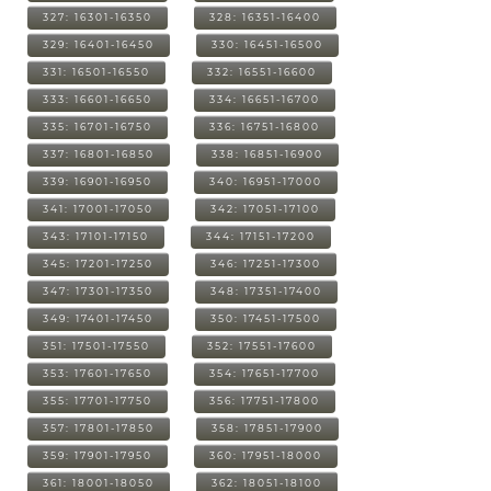
327: 16301-16350
328: 16351-16400
329: 16401-16450
330: 16451-16500
331: 16501-16550
332: 16551-16600
333: 16601-16650
334: 16651-16700
335: 16701-16750
336: 16751-16800
337: 16801-16850
338: 16851-16900
339: 16901-16950
340: 16951-17000
341: 17001-17050
342: 17051-17100
343: 17101-17150
344: 17151-17200
345: 17201-17250
346: 17251-17300
347: 17301-17350
348: 17351-17400
349: 17401-17450
350: 17451-17500
351: 17501-17550
352: 17551-17600
353: 17601-17650
354: 17651-17700
355: 17701-17750
356: 17751-17800
357: 17801-17850
358: 17851-17900
359: 17901-17950
360: 17951-18000
361: 18001-18050
362: 18051-18100