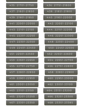
435: 21701-21750
436: 21751-21800
437: 21801-21850
438: 21851-21900
439: 21901-21950
440: 21951-22000
441: 22001-22050
442: 22051-22100
443: 22101-22150
444: 22151-22200
445: 22201-22250
446: 22251-22300
447: 22301-22350
448: 22351-22400
449: 22401-22450
450: 22451-22500
451: 22501-22550
452: 22551-22600
453: 22601-22650
454: 22651-22700
455: 22701-22750
456: 22751-22800
457: 22801-22850
458: 22851-22900
459: 22901-22950
460: 22951-23000
461: 23001-23050
462: 23051-23100
463: 23101-23150
464: 23151-23200
465: 23201-23250
466: 23251-23300
467: 23301-23350
468: 23351-23385