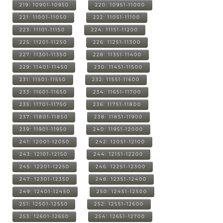
219: 10901-10950
220: 10951-11000
221: 11001-11050
222: 11051-11100
223: 11101-11150
224: 11151-11200
225: 11201-11250
226: 11251-11300
227: 11301-11350
228: 11351-11400
229: 11401-11450
230: 11451-11500
231: 11501-11550
232: 11551-11600
233: 11601-11650
234: 11651-11700
235: 11701-11750
236: 11751-11800
237: 11801-11850
238: 11851-11900
239: 11901-11950
240: 11951-12000
241: 12001-12050
242: 12051-12100
243: 12101-12150
244: 12151-12200
245: 12201-12250
246: 12251-12300
247: 12301-12350
248: 12351-12400
249: 12401-12450
250: 12451-12500
251: 12501-12550
252: 12551-12600
253: 12601-12650
254: 12651-12700