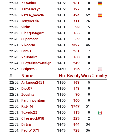
22814
.
Antoníus
1452
261
0
22815
.
Jameswayr
1452
127
0
22816
.
Rafael_pereda
1451
424
62
22817
.
Tonyskaria
1451
711
76
22818
.
Sikirk
1451
98
5
22819
.
Binhquangart
1451
155
0
22820
.
Superbean
1451
59
0
22821
.
Vivacera
1451
7827
45
22822
.
Ger53
1451
261
7
22823
.
Vdubmike
1451
153
0
22824
.
Lucyrainbowhhigh
1451
249
0
22825
.
Eclipse63
1450
195
2
#
Name
Elo
Beauty
Wins
Country
22826
.
Anfänger2021
1450
163
5
22827
.
Dise07
1450
143
0
22828
.
Zoephix
1450
90
0
22829
.
Faithmountain
1450
360
0
22830
.
Kitty M
1450
1747
51
22831
.
Tuxedo22
1450
119
0
22832
.
Chessrock818
1450
229
2
22833
.
Dirtsa
1449
844
34
22834
.
Pedro1971
1449
728
36