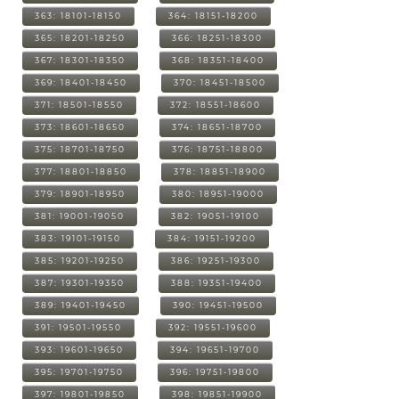
363: 18101-18150
364: 18151-18200
365: 18201-18250
366: 18251-18300
367: 18301-18350
368: 18351-18400
369: 18401-18450
370: 18451-18500
371: 18501-18550
372: 18551-18600
373: 18601-18650
374: 18651-18700
375: 18701-18750
376: 18751-18800
377: 18801-18850
378: 18851-18900
379: 18901-18950
380: 18951-19000
381: 19001-19050
382: 19051-19100
383: 19101-19150
384: 19151-19200
385: 19201-19250
386: 19251-19300
387: 19301-19350
388: 19351-19400
389: 19401-19450
390: 19451-19500
391: 19501-19550
392: 19551-19600
393: 19601-19650
394: 19651-19700
395: 19701-19750
396: 19751-19800
397: 19801-19850
398: 19851-19900