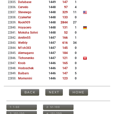
22835
.
Database
1449
147
1
22836
.
Cervelo
1448
97
4
22837
.
Stevewgo
1448
329
11
22838
.
Czakerter
1448
133
0
22839
.
Rook909
1448
2844
27
22840
.
Hoyacero
1448
131
1
22841
.
Moksha Sohni
1448
52
0
22842
.
Amitm55
1447
166
1
22843
.
Wethly
1447
616
34
22844
.
M1ch3ll3
1447
145
0
22845
.
Alemagano
1447
184
0
22846
.
Tichonenko
1447
121
0
22847
.
Knob
1446
165
0
22848
.
Hodoschek
1446
147
3
22849
.
Baibars
1446
147
5
22850
.
Momonini
1446
123
0
BACK
NEXT
HOME
1: 1-50
2: 51-100
3: 101-150
4: 151-200