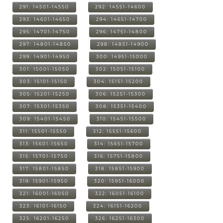
291: 14501-14550
292: 14551-14600
293: 14601-14650
294: 14651-14700
295: 14701-14750
296: 14751-14800
297: 14801-14850
298: 14851-14900
299: 14901-14950
300: 14951-15000
301: 15001-15050
302: 15051-15100
303: 15101-15150
304: 15151-15200
305: 15201-15250
306: 15251-15300
307: 15301-15350
308: 15351-15400
309: 15401-15450
310: 15451-15500
311: 15501-15550
312: 15551-15600
313: 15601-15650
314: 15651-15700
315: 15701-15750
316: 15751-15800
317: 15801-15850
318: 15851-15900
319: 15901-15950
320: 15951-16000
321: 16001-16050
322: 16051-16100
323: 16101-16150
324: 16151-16200
325: 16201-16250
326: 16251-16300