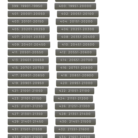
399: 19901-19950
400: 19951-20000
401: 20001-20050
402: 20051-20100
403: 20101-20150
404: 20151-20200
405: 20201-20250
406: 20251-20300
407: 20301-20350
408: 20351-20400
409: 20401-20450
410: 20451-20500
411: 20501-20550
412: 20551-20600
413: 20601-20650
414: 20651-20700
415: 20701-20750
416: 20751-20800
417: 20801-20850
418: 20851-20900
419: 20901-20950
420: 20951-21000
421: 21001-21050
422: 21051-21100
423: 21101-21150
424: 21151-21200
425: 21201-21250
426: 21251-21300
427: 21301-21350
428: 21351-21400
429: 21401-21450
430: 21451-21500
431: 21501-21550
432: 21551-21600
433: 21601-21650
434: 21651-21700