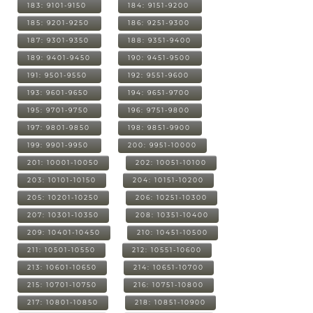
183: 9101-9150
184: 9151-9200
185: 9201-9250
186: 9251-9300
187: 9301-9350
188: 9351-9400
189: 9401-9450
190: 9451-9500
191: 9501-9550
192: 9551-9600
193: 9601-9650
194: 9651-9700
195: 9701-9750
196: 9751-9800
197: 9801-9850
198: 9851-9900
199: 9901-9950
200: 9951-10000
201: 10001-10050
202: 10051-10100
203: 10101-10150
204: 10151-10200
205: 10201-10250
206: 10251-10300
207: 10301-10350
208: 10351-10400
209: 10401-10450
210: 10451-10500
211: 10501-10550
212: 10551-10600
213: 10601-10650
214: 10651-10700
215: 10701-10750
216: 10751-10800
217: 10801-10850
218: 10851-10900