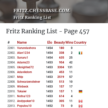
FRITZ.CHESSBASE.COM
Fritz Ranking List
Fritz Ranking List - Page 457
#
Name
Elo
Beauty
Wins
Country
22801
.
Varundashora
1454
180
0
22802
.
Alan1234
1454
338
2
22803
.
Sunaru1
1454
635
25
22804
.
Adams23
1453
954
42
22805
.
Uknighted72
1453
3304
131
22806
.
Adavikdom
1453
453
11
22807
.
Mdp
1453
2519
57
22808
.
Schwarzensteiner
1453
513
10
22809
.
Winbeck
1453
157
17
22810
.
Tokaier
1453
157
1
22811
.
Notna123
1453
614
4
22812
.
Andypoker10
1452
305
11
22813
.
Populou10
1452
73
0