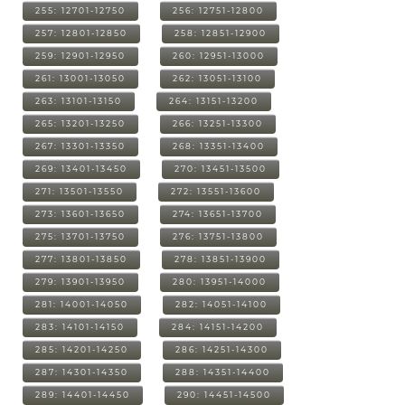
255: 12701-12750
256: 12751-12800
257: 12801-12850
258: 12851-12900
259: 12901-12950
260: 12951-13000
261: 13001-13050
262: 13051-13100
263: 13101-13150
264: 13151-13200
265: 13201-13250
266: 13251-13300
267: 13301-13350
268: 13351-13400
269: 13401-13450
270: 13451-13500
271: 13501-13550
272: 13551-13600
273: 13601-13650
274: 13651-13700
275: 13701-13750
276: 13751-13800
277: 13801-13850
278: 13851-13900
279: 13901-13950
280: 13951-14000
281: 14001-14050
282: 14051-14100
283: 14101-14150
284: 14151-14200
285: 14201-14250
286: 14251-14300
287: 14301-14350
288: 14351-14400
289: 14401-14450
290: 14451-14500