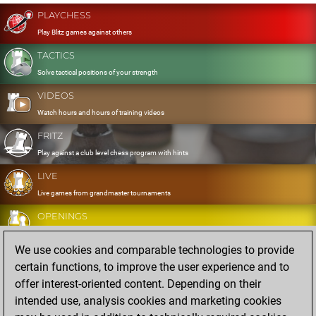
PLAYCHESS
Play Blitz games against others
TACTICS
Solve tactical positions of your strength
VIDEOS
Watch hours and hours of training videos
FRITZ
Play against a club level chess program with hints
LIVE
Live games from grandmaster tournaments
OPENINGS
Develop and exercise your openings
We use cookies and comparable technologies to provide
DATABASE
certain functions, to improve the user experience and to
Eight million strong games
offer interest-oriented content. Depending on their
MYGAMES
intended use, analysis cookies and marketing cookies
Store and analyse your own games in the cloud