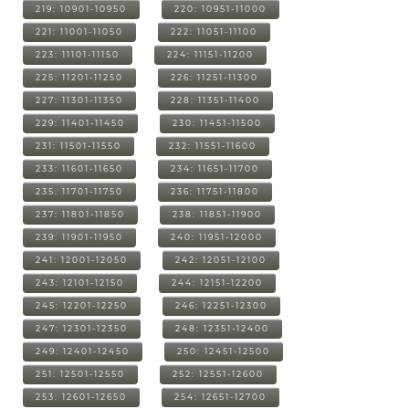
219: 10901-10950
220: 10951-11000
221: 11001-11050
222: 11051-11100
223: 11101-11150
224: 11151-11200
225: 11201-11250
226: 11251-11300
227: 11301-11350
228: 11351-11400
229: 11401-11450
230: 11451-11500
231: 11501-11550
232: 11551-11600
233: 11601-11650
234: 11651-11700
235: 11701-11750
236: 11751-11800
237: 11801-11850
238: 11851-11900
239: 11901-11950
240: 11951-12000
241: 12001-12050
242: 12051-12100
243: 12101-12150
244: 12151-12200
245: 12201-12250
246: 12251-12300
247: 12301-12350
248: 12351-12400
249: 12401-12450
250: 12451-12500
251: 12501-12550
252: 12551-12600
253: 12601-12650
254: 12651-12700