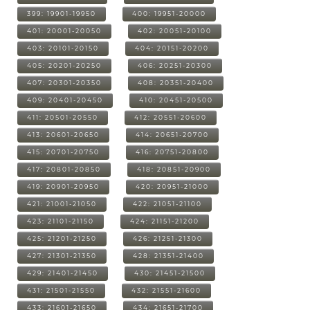
399: 19901-19950
400: 19951-20000
401: 20001-20050
402: 20051-20100
403: 20101-20150
404: 20151-20200
405: 20201-20250
406: 20251-20300
407: 20301-20350
408: 20351-20400
409: 20401-20450
410: 20451-20500
411: 20501-20550
412: 20551-20600
413: 20601-20650
414: 20651-20700
415: 20701-20750
416: 20751-20800
417: 20801-20850
418: 20851-20900
419: 20901-20950
420: 20951-21000
421: 21001-21050
422: 21051-21100
423: 21101-21150
424: 21151-21200
425: 21201-21250
426: 21251-21300
427: 21301-21350
428: 21351-21400
429: 21401-21450
430: 21451-21500
431: 21501-21550
432: 21551-21600
433: 21601-21650
434: 21651-21700