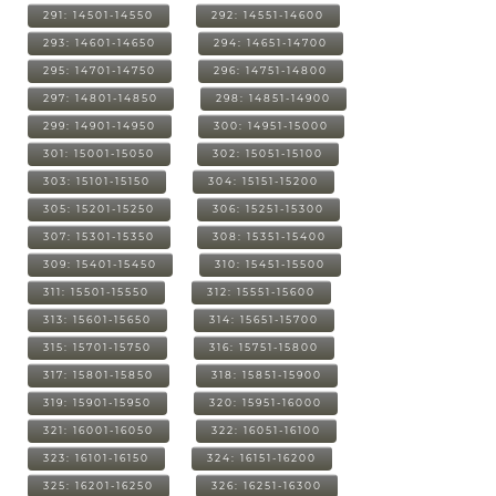
291: 14501-14550
292: 14551-14600
293: 14601-14650
294: 14651-14700
295: 14701-14750
296: 14751-14800
297: 14801-14850
298: 14851-14900
299: 14901-14950
300: 14951-15000
301: 15001-15050
302: 15051-15100
303: 15101-15150
304: 15151-15200
305: 15201-15250
306: 15251-15300
307: 15301-15350
308: 15351-15400
309: 15401-15450
310: 15451-15500
311: 15501-15550
312: 15551-15600
313: 15601-15650
314: 15651-15700
315: 15701-15750
316: 15751-15800
317: 15801-15850
318: 15851-15900
319: 15901-15950
320: 15951-16000
321: 16001-16050
322: 16051-16100
323: 16101-16150
324: 16151-16200
325: 16201-16250
326: 16251-16300