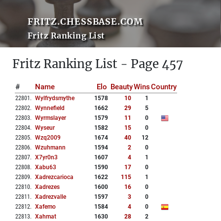
FRITZ.CHESSBASE.COM
Fritz Ranking List
Fritz Ranking List - Page 457
#
Name
Elo
Beauty
Wins
Country
22801
.
Wylfrydsmythe
1578
10
1
22802
.
Wynnefield
1662
29
5
22803
.
Wyrmslayer
1579
11
0
22804
.
Wyseur
1582
15
0
22805
.
Wzq2009
1674
40
12
22806
.
Wzuhmann
1594
2
0
22807
.
X7yr0n3
1607
4
1
22808
.
Xabu63
1590
17
0
22809
.
Xadrezcarioca
1622
115
1
22810
.
Xadrezes
1600
16
0
22811
.
Xadrezvalle
1597
3
0
22812
.
Xafemo
1584
4
0
22813
.
Xahmat
1630
28
2