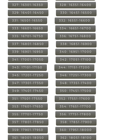
327: 16301-16350
328: 16351-16400
329: 16401-16450
330: 16451-16500
331: 16501-16550
332: 16551-16600
333: 16601-16650
334: 16651-16700
335: 16701-16750
336: 16751-16800
337: 16801-16850
338: 16851-16900
339: 16901-16950
340: 16951-17000
341: 17001-17050
342: 17051-17100
343: 17101-17150
344: 17151-17200
345: 17201-17250
346: 17251-17300
347: 17301-17350
348: 17351-17400
349: 17401-17450
350: 17451-17500
351: 17501-17550
352: 17551-17600
353: 17601-17650
354: 17651-17700
355: 17701-17750
356: 17751-17800
357: 17801-17850
358: 17851-17900
359: 17901-17950
360: 17951-18000
361: 18001-18050
362: 18051-18100