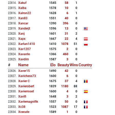
22814
.
Xakuf
1545
58
1
22815
.
Xalba
1578
10
0
22816
.
Xalron22
1628
6
1
22817
.
Xan83
1551
40
0
22818
.
Xancar
1390
396
0
22819
.
Xanderjt
1596
13
0
22820
.
Xanj
1601
31
2
22821
.
Xapx
1667
22
4
22822
.
Xartan1410
1410
1078
51
22823
.
Xav1207
1575
2
0
22824
.
Xavante
1366
460
0
22825
.
Xavdim
1587
3
0
#
Name
Elo
Beauty
Wins
Country
22826
.
Xaver15
1490
42
0
22827
.
Xavichess73
1600
6
0
22828
.
Xavier C
1675
37
4
22829
.
Xavierobert
1839
1180
88
22830
.
Xavierroset
1600
4
0
22831
.
Xavifi
1648
3
2
22832
.
Xavlemagnifik
1557
50
0
22833
.
Xc38
1523
1087
17
22834
.
Xcecute
1589
1
0