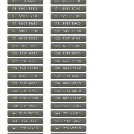
111: 5501-5550
112: 5551-5600
113: 5601-5650
114: 5651-5700
115: 5701-5750
116: 5751-5800
117: 5801-5850
118: 5851-5900
119: 5901-5950
120: 5951-6000
121: 6001-6050
122: 6051-6100
123: 6101-6150
124: 6151-6200
125: 6201-6250
126: 6251-6300
127: 6301-6350
128: 6351-6400
129: 6401-6450
130: 6451-6500
131: 6501-6550
132: 6551-6600
133: 6601-6650
134: 6651-6700
135: 6701-6750
136: 6751-6800
137: 6801-6850
138: 6851-6900
139: 6901-6950
140: 6951-7000
141: 7001-7050
142: 7051-7100
143: 7101-7150
144: 7151-7200
145: 7201-7250
146: 7251-7300