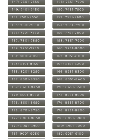
147: 7301-7350
148: 7351-7400
149: 7401-7450
150: 7451-7500
151: 7501-7550
152: 7551-7600
153: 7601-7650
154: 7651-7700
155: 7701-7750
156: 7751-7800
157: 7801-7850
158: 7851-7900
159: 7901-7950
160: 7951-8000
161: 8001-8050
162: 8051-8100
163: 8101-8150
164: 8151-8200
165: 8201-8250
166: 8251-8300
167: 8301-8350
168: 8351-8400
169: 8401-8450
170: 8451-8500
171: 8501-8550
172: 8551-8600
173: 8601-8650
174: 8651-8700
175: 8701-8750
176: 8751-8800
177: 8801-8850
178: 8851-8900
179: 8901-8950
180: 8951-9000
181: 9001-9050
182: 9051-9100