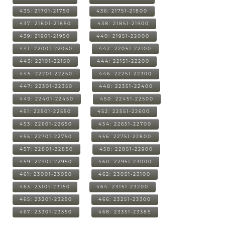
435: 21701-21750
436: 21751-21800
437: 21801-21850
438: 21851-21900
439: 21901-21950
440: 21951-22000
441: 22001-22050
442: 22051-22100
443: 22101-22150
444: 22151-22200
445: 22201-22250
446: 22251-22300
447: 22301-22350
448: 22351-22400
449: 22401-22450
450: 22451-22500
451: 22501-22550
452: 22551-22600
453: 22601-22650
454: 22651-22700
455: 22701-22750
456: 22751-22800
457: 22801-22850
458: 22851-22900
459: 22901-22950
460: 22951-23000
461: 23001-23050
462: 23051-23100
463: 23101-23150
464: 23151-23200
465: 23201-23250
466: 23251-23300
467: 23301-23350
468: 23351-23385