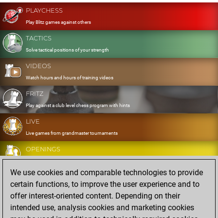
PLAYCHESS
Play Blitz games against others
TACTICS
Solve tactical positions of your strength
VIDEOS
Watch hours and hours of training videos
FRITZ
Play against a club level chess program with hints
LIVE
Live games from grandmaster tournaments
OPENINGS
Develop and exercise your openings
We use cookies and comparable technologies to provide
DATABASE
certain functions, to improve the user experience and to
Eight million strong games
offer interest-oriented content. Depending on their
MYGAMES
intended use, analysis cookies and marketing cookies
Store and analyse your own games in the cloud