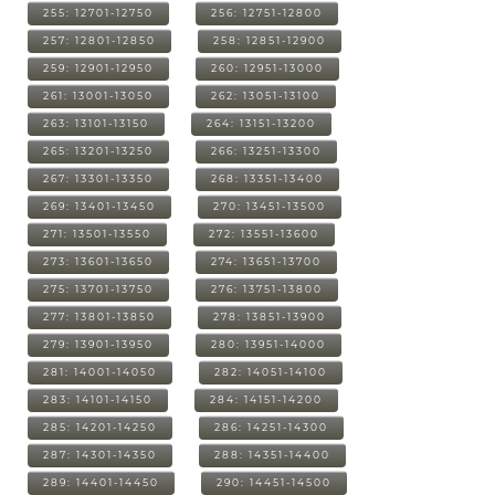
255: 12701-12750
256: 12751-12800
257: 12801-12850
258: 12851-12900
259: 12901-12950
260: 12951-13000
261: 13001-13050
262: 13051-13100
263: 13101-13150
264: 13151-13200
265: 13201-13250
266: 13251-13300
267: 13301-13350
268: 13351-13400
269: 13401-13450
270: 13451-13500
271: 13501-13550
272: 13551-13600
273: 13601-13650
274: 13651-13700
275: 13701-13750
276: 13751-13800
277: 13801-13850
278: 13851-13900
279: 13901-13950
280: 13951-14000
281: 14001-14050
282: 14051-14100
283: 14101-14150
284: 14151-14200
285: 14201-14250
286: 14251-14300
287: 14301-14350
288: 14351-14400
289: 14401-14450
290: 14451-14500