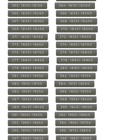
363: 18101-18150
364: 18151-18200
365: 18201-18250
366: 18251-18300
367: 18301-18350
368: 18351-18400
369: 18401-18450
370: 18451-18500
371: 18501-18550
372: 18551-18600
373: 18601-18650
374: 18651-18700
375: 18701-18750
376: 18751-18800
377: 18801-18850
378: 18851-18900
379: 18901-18950
380: 18951-19000
381: 19001-19050
382: 19051-19100
383: 19101-19150
384: 19151-19200
385: 19201-19250
386: 19251-19300
387: 19301-19350
388: 19351-19400
389: 19401-19450
390: 19451-19500
391: 19501-19550
392: 19551-19600
393: 19601-19650
394: 19651-19700
395: 19701-19750
396: 19751-19800
397: 19801-19850
398: 19851-19900