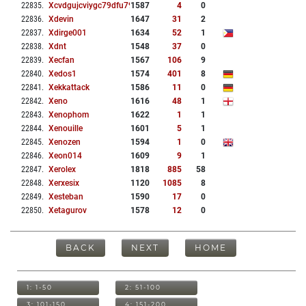
22835
.
Xcvdgujcviygc79dfu79
1587
4
0
22836
.
Xdevin
1647
31
2
22837
.
Xdirge001
1634
52
1
22838
.
Xdnt
1548
37
0
22839
.
Xecfan
1567
106
9
22840
.
Xedos1
1574
401
8
22841
.
Xekkattack
1586
11
0
22842
.
Xeno
1616
48
1
22843
.
Xenophom
1622
1
1
22844
.
Xenouille
1601
5
1
22845
.
Xenozen
1594
1
0
22846
.
Xeon014
1609
9
1
22847
.
Xerolex
1818
885
58
22848
.
Xerxesix
1120
1085
8
22849
.
Xesteban
1590
17
0
22850
.
Xetagurov
1578
12
0
BACK
NEXT
HOME
1: 1-50
2: 51-100
3: 101-150
4: 151-200