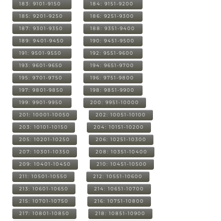
183: 9101-9150
184: 9151-9200
185: 9201-9250
186: 9251-9300
187: 9301-9350
188: 9351-9400
189: 9401-9450
190: 9451-9500
191: 9501-9550
192: 9551-9600
193: 9601-9650
194: 9651-9700
195: 9701-9750
196: 9751-9800
197: 9801-9850
198: 9851-9900
199: 9901-9950
200: 9951-10000
201: 10001-10050
202: 10051-10100
203: 10101-10150
204: 10151-10200
205: 10201-10250
206: 10251-10300
207: 10301-10350
208: 10351-10400
209: 10401-10450
210: 10451-10500
211: 10501-10550
212: 10551-10600
213: 10601-10650
214: 10651-10700
215: 10701-10750
216: 10751-10800
217: 10801-10850
218: 10851-10900