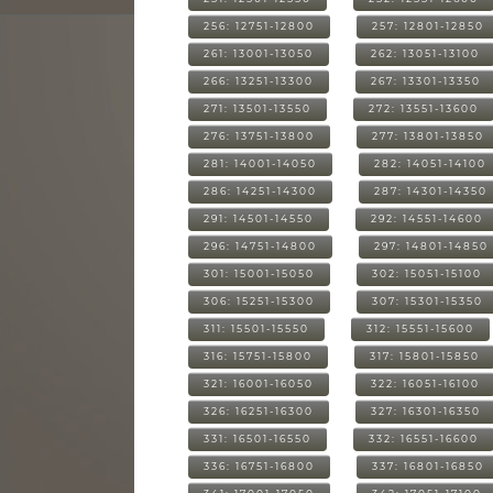
256: 12751-12800
257: 12801-12850
261: 13001-13050
262: 13051-13100
266: 13251-13300
267: 13301-13350
271: 13501-13550
272: 13551-13600
276: 13751-13800
277: 13801-13850
281: 14001-14050
282: 14051-14100
286: 14251-14300
287: 14301-14350
291: 14501-14550
292: 14551-14600
296: 14751-14800
297: 14801-14850
301: 15001-15050
302: 15051-15100
306: 15251-15300
307: 15301-15350
311: 15501-15550
312: 15551-15600
316: 15751-15800
317: 15801-15850
321: 16001-16050
322: 16051-16100
326: 16251-16300
327: 16301-16350
331: 16501-16550
332: 16551-16600
336: 16751-16800
337: 16801-16850