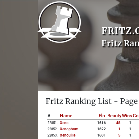
FRITZ.
Fritz Ra
Fritz Ranking List - Page
#
Name
Elo
Beauty
Wins
Co
22851
.
Xeno
1616
48
1
22852
.
Xenophom
1622
1
1
22853
.
Xenouille
1601
5
1