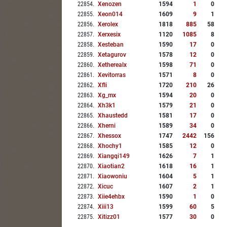
22854
.
Xenozen
1594
1
0
22855
.
Xeon014
1609
9
1
22856
.
Xerolex
1818
885
58
22857
.
Xerxesix
1120
1085
8
22858
.
Xesteban
1590
17
0
22859
.
Xetagurov
1578
12
0
22860
.
Xetherealx
1598
71
0
22861
.
Xevitorras
1571
8
0
22862
.
Xfli
1720
210
26
22863
.
Xg_mx
1594
20
0
22864
.
Xh3k1
1579
21
0
22865
.
Xhaustedd
1581
17
0
22866
.
Xherni
1589
34
0
22867
.
Xhessox
1747
2442
156
22868
.
Xhochy1
1585
12
0
22869
.
Xiangqi149
1626
7
1
22870
.
Xiaotian2
1618
16
1
22871
.
Xiaowoniu
1604
5
1
22872
.
Xicuc
1607
2
1
22873
.
Xiie4ehbx
1590
1
0
22874
.
Xiii13
1599
60
5
22875
.
Xitizz01
1577
30
0