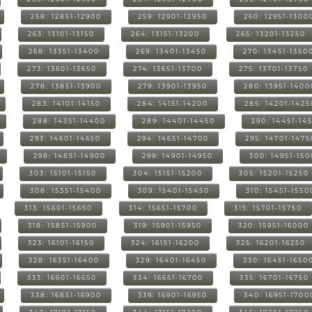
258: 12851-12900
259: 12901-12950
260: 12951-1300
263: 13101-13150
264: 13151-13200
265: 13201-13250
268: 13351-13400
269: 13401-13450
270: 13451-1350
273: 13601-13650
274: 13651-13700
275: 13701-13750
278: 13851-13900
279: 13901-13950
280: 13951-1400
283: 14101-14150
284: 14151-14200
285: 14201-1425
288: 14351-14400
289: 14401-14450
290: 14451-14
293: 14601-14650
294: 14651-14700
295: 14701-1475
298: 14851-14900
299: 14901-14950
300: 14951-15
303: 15101-15150
304: 15151-15200
305: 15201-15250
308: 15351-15400
309: 15401-15450
310: 15451-1550
313: 15601-15650
314: 15651-15700
315: 15701-15750
318: 15851-15900
319: 15901-15950
320: 15951-16000
323: 16101-16150
324: 16151-16200
325: 16201-16250
328: 16351-16400
329: 16401-16450
330: 16451-1650
333: 16601-16650
334: 16651-16700
335: 16701-16750
338: 16851-16900
339: 16901-16950
340: 16951-1700