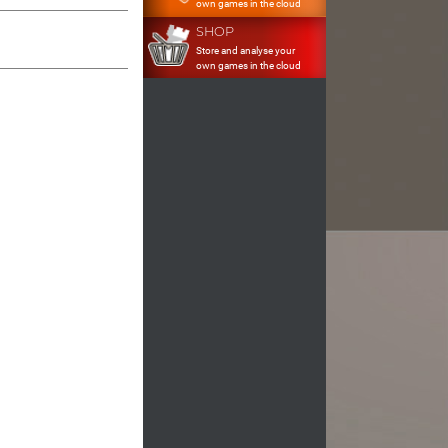
own games in the cloud
SHOP
Store and analyse your
own games in the cloud