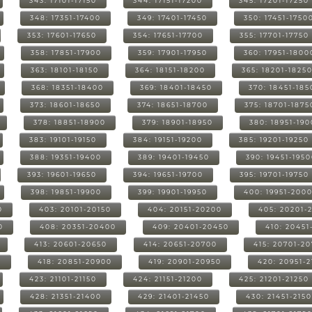
343: 17101-17150
344: 17151-17200
345: 17201-17250
348: 17351-17400
349: 17401-17450
350: 17451-1750
353: 17601-17650
354: 17651-17700
355: 17701-17750
358: 17851-17900
359: 17901-17950
360: 17951-1800
363: 18101-18150
364: 18151-18200
365: 18201-1825
368: 18351-18400
369: 18401-18450
370: 18451-185
373: 18601-18650
374: 18651-18700
375: 18701-1875
378: 18851-18900
379: 18901-18950
380: 18951-19
383: 19101-19150
384: 19151-19200
385: 19201-19250
388: 19351-19400
389: 19401-19450
390: 19451-195
393: 19601-19650
394: 19651-19700
395: 19701-19750
398: 19851-19900
399: 19901-19950
400: 19951-200
0
403: 20101-20150
404: 20151-20200
405: 20201-
0
408: 20351-20400
409: 20401-20450
410: 20451
413: 20601-20650
414: 20651-20700
415: 20701-2
0
418: 20851-20900
419: 20901-20950
420: 20951-
423: 21101-21150
424: 21151-21200
425: 21201-21250
428: 21351-21400
429: 21401-21450
430: 21451-215