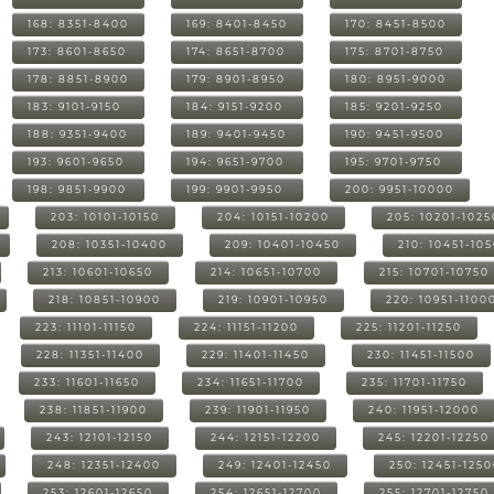
168: 8351-8400
169: 8401-8450
170: 8451-8500
173: 8601-8650
174: 8651-8700
175: 8701-8750
178: 8851-8900
179: 8901-8950
180: 8951-9000
183: 9101-9150
184: 9151-9200
185: 9201-9250
188: 9351-9400
189: 9401-9450
190: 9451-9500
193: 9601-9650
194: 9651-9700
195: 9701-9750
198: 9851-9900
199: 9901-9950
200: 9951-10000
203: 10101-10150
204: 10151-10200
205: 10201-1025
208: 10351-10400
209: 10401-10450
210: 10451-10
213: 10601-10650
214: 10651-10700
215: 10701-10750
218: 10851-10900
219: 10901-10950
220: 10951-1100
223: 11101-11150
224: 11151-11200
225: 11201-11250
228: 11351-11400
229: 11401-11450
230: 11451-11500
233: 11601-11650
234: 11651-11700
235: 11701-11750
238: 11851-11900
239: 11901-11950
240: 11951-12000
243: 12101-12150
244: 12151-12200
245: 12201-12250
248: 12351-12400
249: 12401-12450
250: 12451-125
253: 12601-12650
254: 12651-12700
255: 12701-12750