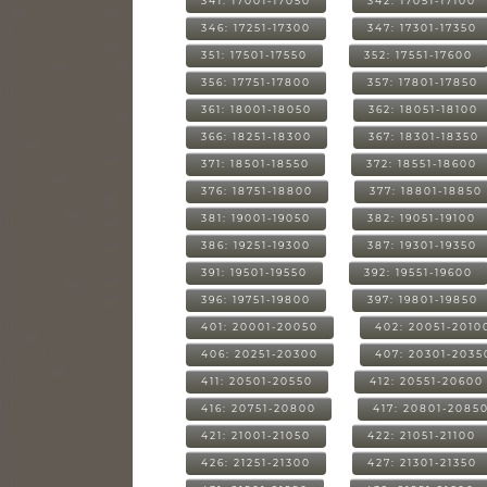
341: 17001-17050
342: 17051-17100
346: 17251-17300
347: 17301-17350
351: 17501-17550
352: 17551-17600
356: 17751-17800
357: 17801-17850
361: 18001-18050
362: 18051-18100
366: 18251-18300
367: 18301-18350
371: 18501-18550
372: 18551-18600
376: 18751-18800
377: 18801-18850
381: 19001-19050
382: 19051-19100
386: 19251-19300
387: 19301-19350
391: 19501-19550
392: 19551-19600
396: 19751-19800
397: 19801-19850
401: 20001-20050
402: 20051-2010
406: 20251-20300
407: 20301-2035
411: 20501-20550
412: 20551-20600
416: 20751-20800
417: 20801-2085
421: 21001-21050
422: 21051-21100
426: 21251-21300
427: 21301-21350