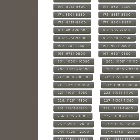
166: 8251-8300
167: 8301-8350
171: 8501-8550
172: 8551-8600
176: 8751-8800
177: 8801-8850
181: 9001-9050
182: 9051-9100
186: 9251-9300
187: 9301-9350
191: 9501-9550
192: 9551-9600
196: 9751-9800
197: 9801-9850
201: 10001-10050
202: 10051-10100
206: 10251-10300
207: 10301-10350
211: 10501-10550
212: 10551-10600
216: 10751-10800
217: 10801-10850
221: 11001-11050
222: 11051-11100
226: 11251-11300
227: 11301-11350
231: 11501-11550
232: 11551-11600
236: 11751-11800
237: 11801-11850
241: 12001-12050
242: 12051-12100
246: 12251-12300
247: 12301-12350
251: 12501-12550
252: 12551-12600