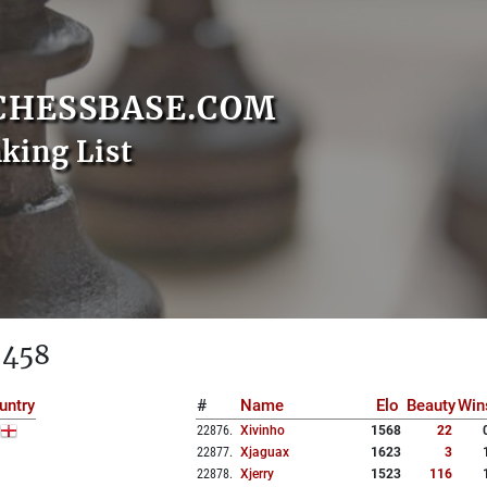
CHESSBASE.COM
nking List
 458
untry
#
Name
Elo
Beauty
Win
22876
.
Xivinho
1568
22
22877
.
Xjaguax
1623
3
22878
.
Xjerry
1523
116