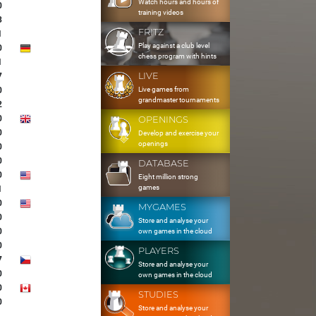
Watch hours and hours of
0
training videos
3
FRITZ
1
Play against a club level
0
chess program with hints
1
LIVE
7
Live games from
0
grandmaster tournaments
2
0
OPENINGS
0
Develop and exercise your
openings
0
0
DATABASE
0
Eight million strong
games
1
0
MYGAMES
0
Store and analyse your
0
own games in the cloud
0
PLAYERS
7
Store and analyse your
0
own games in the cloud
0
STUDIES
0
Store and analyse your