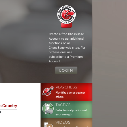
Create a free ChessBase
Account to get additional
functions on all
ChessBase web sites. For
professional use
subscribe to a Premium
Account.
LOGIN
PLAYCHESS
Play Blitz games against
others
TACTICS
s
Country
Solve tactical positions of
0
your strength
1
VIDEOS
1