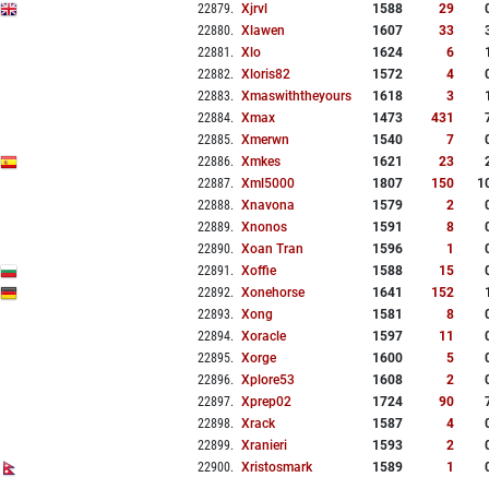
22879
.
Xjrvl
1588
29
22880
.
Xlawen
1607
33
22881
.
Xlo
1624
6
22882
.
Xloris82
1572
4
22883
.
Xmaswiththeyours
1618
3
22884
.
Xmax
1473
431
22885
.
Xmerwn
1540
7
22886
.
Xmkes
1621
23
22887
.
Xml5000
1807
150
1
22888
.
Xnavona
1579
2
22889
.
Xnonos
1591
8
22890
.
Xoan Tran
1596
1
22891
.
Xoffie
1588
15
22892
.
Xonehorse
1641
152
22893
.
Xong
1581
8
22894
.
Xoracle
1597
11
22895
.
Xorge
1600
5
22896
.
Xplore53
1608
2
22897
.
Xprep02
1724
90
22898
.
Xrack
1587
4
22899
.
Xranieri
1593
2
22900
.
Xristosmark
1589
1