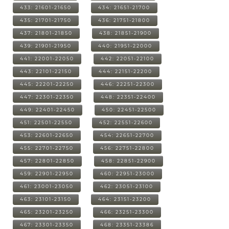
433: 21601-21650
434: 21651-21700
435: 21701-21750
436: 21751-21800
437: 21801-21850
438: 21851-21900
439: 21901-21950
440: 21951-22000
441: 22001-22050
442: 22051-22100
443: 22101-22150
444: 22151-22200
445: 22201-22250
446: 22251-22300
447: 22301-22350
448: 22351-22400
449: 22401-22450
450: 22451-22500
451: 22501-22550
452: 22551-22600
453: 22601-22650
454: 22651-22700
455: 22701-22750
456: 22751-22800
457: 22801-22850
458: 22851-22900
459: 22901-22950
460: 22951-23000
461: 23001-23050
462: 23051-23100
463: 23101-23150
464: 23151-23200
465: 23201-23250
466: 23251-23300
467: 23301-23350
468: 23351-23386