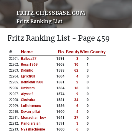
FRITZ.CHESSBASE.COM
Fritz Ranking List
Fritz Ranking List - Page 459
#
Name
Elo
Beauty
Wins
Country
22901
.
Balboa27
1591
3
0
22902
.
Rossi1969
1608
10
1
22903
.
Didinho
1588
62
3
22904
.
Ep1ctr0ll
1604
4
0
22905
.
Berniehu1508
1581
2
0
22906
.
Umbrarn
1584
18
0
22907
.
Alyssaf
1574
9
0
22908
.
Oksirutra
1581
34
0
22909
.
Lottolemons
1586
6
0
22910
.
Devan_pillai
1600
4
0
22911
.
Monaghan_boy
1641
27
0
22912
.
Pandiarajan
1591
3
0
22913
.
Nyashachiome
1600
6
0