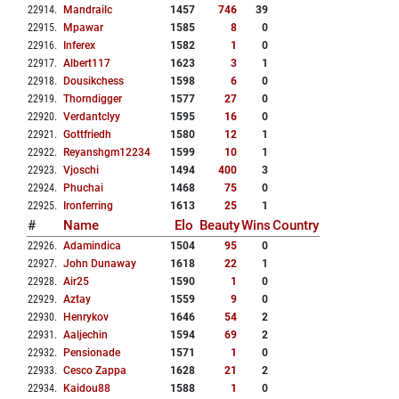
22914
.
Mandrailc
1457
746
39
22915
.
Mpawar
1585
8
0
22916
.
Inferex
1582
1
0
22917
.
Albert117
1623
3
1
22918
.
Dousikchess
1598
6
0
22919
.
Thorndigger
1577
27
0
22920
.
Verdantclyy
1595
16
0
22921
.
Gottfriedh
1580
12
1
22922
.
Reyanshgm12234
1599
10
1
22923
.
Vjoschi
1494
400
3
22924
.
Phuchai
1468
75
0
22925
.
Ironferring
1613
25
1
#
Name
Elo
Beauty
Wins
Country
22926
.
Adamindica
1504
95
0
22927
.
John Dunaway
1618
22
1
22928
.
Air25
1590
1
0
22929
.
Aztay
1559
9
0
22930
.
Henrykov
1646
54
2
22931
.
Aaljechin
1594
69
2
22932
.
Pensionade
1571
1
0
22933
.
Cesco Zappa
1628
21
2
22934
.
Kaidou88
1588
1
0