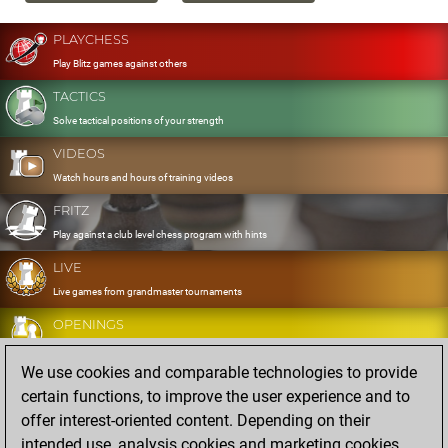
PLAYCHESS
Play Blitz games against others
TACTICS
Solve tactical positions of your strength
VIDEOS
Watch hours and hours of training videos
FRITZ
Play against a club level chess program with hints
LIVE
Live games from grandmaster tournaments
OPENINGS
Develop and exercise your openings
We use cookies and comparable technologies to provide
DATABASE
certain functions, to improve the user experience and to
Eight million strong games
offer interest-oriented content. Depending on their
MYGAMES
intended use, analysis cookies and marketing cookies