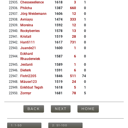
22935
.
Chessexellence
1618
3
1
22936
.
Philcha
1387
660
0
22937
.
Jörg Weidemann
1606
12
0
22938
.
Avniayu
1474
333
1
22939
.
Moreina
1592
12
0
22940
.
Rockyberries
1578
13
0
22941
.
Kristall
1519
28
0
22942
.
Hanti111
1617
731
0
22943
.
Juande21
1600
1
0
Eckhard
22944
.
1587
6
0
Rhauderwiek
22945
.
Jestanli
1589
1
0
22946
.
Dieterk
1591
6
0
22947
.
Flotri2205
1846
511
74
22948
.
Mäuse123
1519
24
0
22949
.
Enkhbat Tegsh
1618
5
1
22950
.
Zormyr
1681
78
5
BACK
NEXT
HOME
1: 1-50
2: 51-100