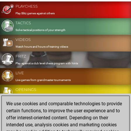
PLAYCHESS
Play Blitz games against others
TACTICS
Solve tactical positions of your strength
VIDEOS
Watch hours and hours of training videos
FRITZ
Play against a club level chess program with hints
LIVE
Live games from grandmaster tournaments
OPENINGS
Develop and exercise your openings
We use cookies and comparable technologies to provide
DATABASE
certain functions, to improve the user experience and to
Eight million strong games
offer interest-oriented content. Depending on their
MYGAMES
intended use, analysis cookies and marketing cookies
Store and analyse your own games in the cloud