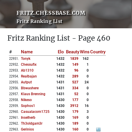
FRITZ.CHESSBASE.COM
Fritz Ranking List
Fritz Ranking List - Page 460
#
Name
Elo
Beauty
Wins
Country
22951
.
Tonyk
1432
1839
162
22952
.
Chessufix
1432
149
1
22953
.
Ab1310
1432
96
0
22954
.
Realbajan
1432
289
0
22955
.
Autput
1431
527
24
22956
.
Bbwashere
1431
334
0
22957
.
Klaus Brenning
1431
52
0
22958
.
Nikeso
1430
177
0
22959
.
Sophos1
1430
3912
16
22960
.
Casualacorn1725
1430
179
3
22961
.
Inselherb
1430
169
0
22962
.
Th3oldgam3r
1430
189
0
22963
.
Gerinios
1430
160
0