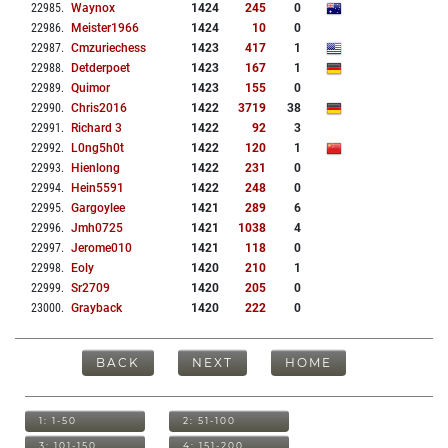
22985
.
Waynox
1424
245
0
22986
.
Meister1966
1424
10
0
22987
.
Cmzuriechess
1423
417
1
22988
.
Detderpoet
1423
167
1
22989
.
Quimor
1423
155
0
22990
.
Chris2016
1422
3719
38
22991
.
Richard 3
1422
92
3
22992
.
L0ng5h0t
1422
120
1
22993
.
Hienlong
1422
231
0
22994
.
Hein5591
1422
248
0
22995
.
Gargoylee
1421
289
6
22996
.
Jmh0725
1421
1038
4
22997
.
Jerome010
1421
118
0
22998
.
Eoly
1420
210
1
22999
.
Sr2709
1420
205
0
23000
.
Grayback
1420
222
0
BACK
NEXT
HOME
1: 1-50
2: 51-100
3: 101-150
4: 151-200