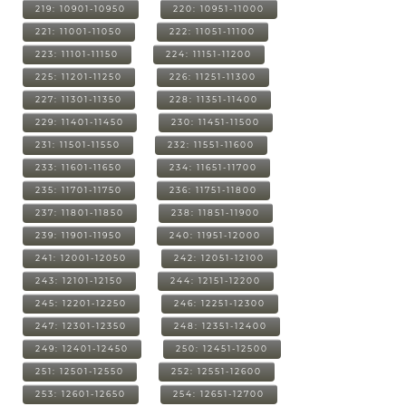
219: 10901-10950
220: 10951-11000
221: 11001-11050
222: 11051-11100
223: 11101-11150
224: 11151-11200
225: 11201-11250
226: 11251-11300
227: 11301-11350
228: 11351-11400
229: 11401-11450
230: 11451-11500
231: 11501-11550
232: 11551-11600
233: 11601-11650
234: 11651-11700
235: 11701-11750
236: 11751-11800
237: 11801-11850
238: 11851-11900
239: 11901-11950
240: 11951-12000
241: 12001-12050
242: 12051-12100
243: 12101-12150
244: 12151-12200
245: 12201-12250
246: 12251-12300
247: 12301-12350
248: 12351-12400
249: 12401-12450
250: 12451-12500
251: 12501-12550
252: 12551-12600
253: 12601-12650
254: 12651-12700