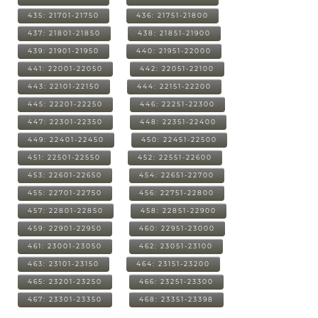
435: 21701-21750
436: 21751-21800
437: 21801-21850
438: 21851-21900
439: 21901-21950
440: 21951-22000
441: 22001-22050
442: 22051-22100
443: 22101-22150
444: 22151-22200
445: 22201-22250
446: 22251-22300
447: 22301-22350
448: 22351-22400
449: 22401-22450
450: 22451-22500
451: 22501-22550
452: 22551-22600
453: 22601-22650
454: 22651-22700
455: 22701-22750
456: 22751-22800
457: 22801-22850
458: 22851-22900
459: 22901-22950
460: 22951-23000
461: 23001-23050
462: 23051-23100
463: 23101-23150
464: 23151-23200
465: 23201-23250
466: 23251-23300
467: 23301-23350
468: 23351-23398