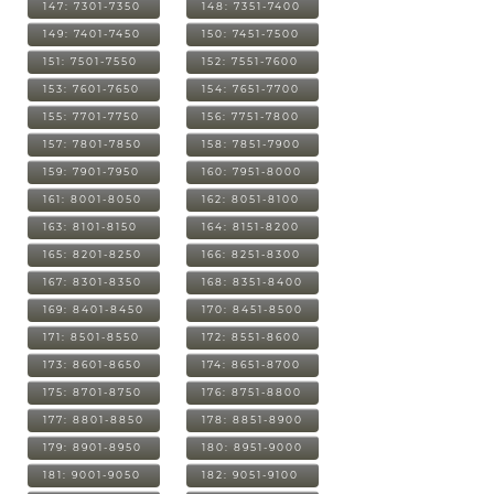
147: 7301-7350
148: 7351-7400
149: 7401-7450
150: 7451-7500
151: 7501-7550
152: 7551-7600
153: 7601-7650
154: 7651-7700
155: 7701-7750
156: 7751-7800
157: 7801-7850
158: 7851-7900
159: 7901-7950
160: 7951-8000
161: 8001-8050
162: 8051-8100
163: 8101-8150
164: 8151-8200
165: 8201-8250
166: 8251-8300
167: 8301-8350
168: 8351-8400
169: 8401-8450
170: 8451-8500
171: 8501-8550
172: 8551-8600
173: 8601-8650
174: 8651-8700
175: 8701-8750
176: 8751-8800
177: 8801-8850
178: 8851-8900
179: 8901-8950
180: 8951-9000
181: 9001-9050
182: 9051-9100