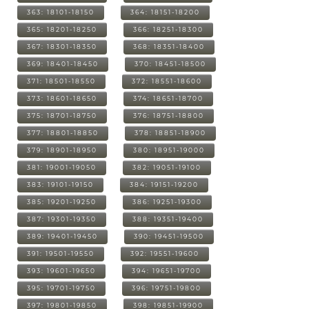
363: 18101-18150
364: 18151-18200
365: 18201-18250
366: 18251-18300
367: 18301-18350
368: 18351-18400
369: 18401-18450
370: 18451-18500
371: 18501-18550
372: 18551-18600
373: 18601-18650
374: 18651-18700
375: 18701-18750
376: 18751-18800
377: 18801-18850
378: 18851-18900
379: 18901-18950
380: 18951-19000
381: 19001-19050
382: 19051-19100
383: 19101-19150
384: 19151-19200
385: 19201-19250
386: 19251-19300
387: 19301-19350
388: 19351-19400
389: 19401-19450
390: 19451-19500
391: 19501-19550
392: 19551-19600
393: 19601-19650
394: 19651-19700
395: 19701-19750
396: 19751-19800
397: 19801-19850
398: 19851-19900