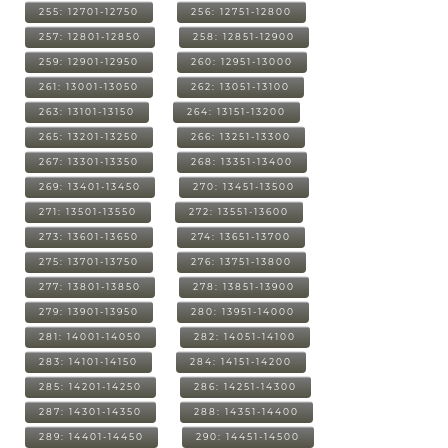
255: 12701-12750
256: 12751-12800
257: 12801-12850
258: 12851-12900
259: 12901-12950
260: 12951-13000
261: 13001-13050
262: 13051-13100
263: 13101-13150
264: 13151-13200
265: 13201-13250
266: 13251-13300
267: 13301-13350
268: 13351-13400
269: 13401-13450
270: 13451-13500
271: 13501-13550
272: 13551-13600
273: 13601-13650
274: 13651-13700
275: 13701-13750
276: 13751-13800
277: 13801-13850
278: 13851-13900
279: 13901-13950
280: 13951-14000
281: 14001-14050
282: 14051-14100
283: 14101-14150
284: 14151-14200
285: 14201-14250
286: 14251-14300
287: 14301-14350
288: 14351-14400
289: 14401-14450
290: 14451-14500