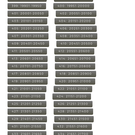
399: 19901-19950
400: 19951-20000
401: 20001-20050
402: 20051-20100
403: 20101-20150
404: 20151-20200
405: 20201-20250
406: 20251-20300
407: 20301-20350
408: 20351-20400
409: 20401-20450
410: 20451-20500
411: 20501-20550
412: 20551-20600
413: 20601-20650
414: 20651-20700
415: 20701-20750
416: 20751-20800
417: 20801-20850
418: 20851-20900
419: 20901-20950
420: 20951-21000
421: 21001-21050
422: 21051-21100
423: 21101-21150
424: 21151-21200
425: 21201-21250
426: 21251-21300
427: 21301-21350
428: 21351-21400
429: 21401-21450
430: 21451-21500
431: 21501-21550
432: 21551-21600
433: 21601-21650
434: 21651-21700