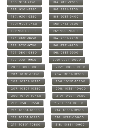
183: 9101-9150
184: 9151-9200
185: 9201-9250
186: 9251-9300
187: 9301-9350
188: 9351-9400
189: 9401-9450
190: 9451-9500
191: 9501-9550
192: 9551-9600
193: 9601-9650
194: 9651-9700
195: 9701-9750
196: 9751-9800
197: 9801-9850
198: 9851-9900
199: 9901-9950
200: 9951-10000
201: 10001-10050
202: 10051-10100
203: 10101-10150
204: 10151-10200
205: 10201-10250
206: 10251-10300
207: 10301-10350
208: 10351-10400
209: 10401-10450
210: 10451-10500
211: 10501-10550
212: 10551-10600
213: 10601-10650
214: 10651-10700
215: 10701-10750
216: 10751-10800
217: 10801-10850
218: 10851-10900