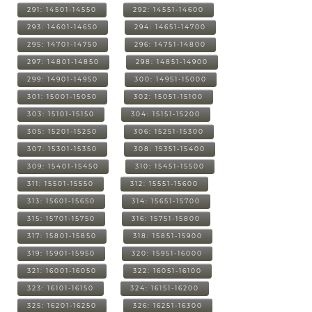
291: 14501-14550
292: 14551-14600
293: 14601-14650
294: 14651-14700
295: 14701-14750
296: 14751-14800
297: 14801-14850
298: 14851-14900
299: 14901-14950
300: 14951-15000
301: 15001-15050
302: 15051-15100
303: 15101-15150
304: 15151-15200
305: 15201-15250
306: 15251-15300
307: 15301-15350
308: 15351-15400
309: 15401-15450
310: 15451-15500
311: 15501-15550
312: 15551-15600
313: 15601-15650
314: 15651-15700
315: 15701-15750
316: 15751-15800
317: 15801-15850
318: 15851-15900
319: 15901-15950
320: 15951-16000
321: 16001-16050
322: 16051-16100
323: 16101-16150
324: 16151-16200
325: 16201-16250
326: 16251-16300