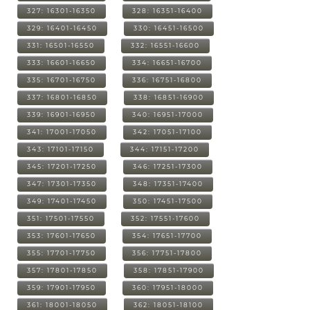
327: 16301-16350
328: 16351-16400
329: 16401-16450
330: 16451-16500
331: 16501-16550
332: 16551-16600
333: 16601-16650
334: 16651-16700
335: 16701-16750
336: 16751-16800
337: 16801-16850
338: 16851-16900
339: 16901-16950
340: 16951-17000
341: 17001-17050
342: 17051-17100
343: 17101-17150
344: 17151-17200
345: 17201-17250
346: 17251-17300
347: 17301-17350
348: 17351-17400
349: 17401-17450
350: 17451-17500
351: 17501-17550
352: 17551-17600
353: 17601-17650
354: 17651-17700
355: 17701-17750
356: 17751-17800
357: 17801-17850
358: 17851-17900
359: 17901-17950
360: 17951-18000
361: 18001-18050
362: 18051-18100