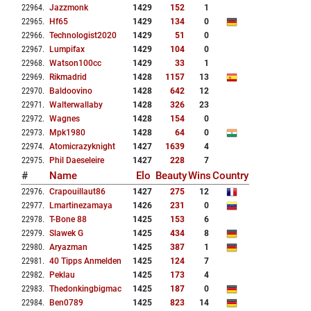
22964
.
Jazzmonk
1429
152
1
22965
.
Hf65
1429
134
0
22966
.
Technologist2020
1429
51
0
22967
.
Lumpifax
1429
104
0
22968
.
Watson100cc
1429
33
1
22969
.
Rikmadrid
1428
1157
13
22970
.
Baldoovino
1428
642
12
22971
.
Walterwallaby
1428
326
23
22972
.
Wagnes
1428
154
0
22973
.
Mpk1980
1428
64
0
22974
.
Atomicrazyknight
1427
1639
4
22975
.
Phil Daeseleire
1427
228
7
#
Name
Elo
Beauty
Wins
Country
22976
.
Crapouillaut86
1427
275
12
22977
.
Lmartinezamaya
1426
231
0
22978
.
T-Bone 88
1425
153
6
22979
.
Slawek G
1425
434
8
22980
.
Aryazman
1425
387
1
22981
.
40 Tipps Anmelden
1425
124
7
22982
.
Peklau
1425
173
4
22983
.
Thedonkingbigmac
1425
187
0
22984
.
Ben0789
1425
823
14