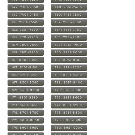
147: 7301-7350
148: 7351-7400
149: 7401-7450
150: 7451-7500
151: 7501-7550
152: 7551-7600
153: 7601-7650
154: 7651-7700
155: 7701-7750
156: 7751-7800
157: 7801-7850
158: 7851-7900
159: 7901-7950
160: 7951-8000
161: 8001-8050
162: 8051-8100
163: 8101-8150
164: 8151-8200
165: 8201-8250
166: 8251-8300
167: 8301-8350
168: 8351-8400
169: 8401-8450
170: 8451-8500
171: 8501-8550
172: 8551-8600
173: 8601-8650
174: 8651-8700
175: 8701-8750
176: 8751-8800
177: 8801-8850
178: 8851-8900
179: 8901-8950
180: 8951-9000