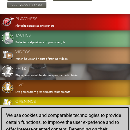
469: 23401-23402
PLAYCHESS
Play Blitz games against others
TACTICS
Solve tactical positions of your strength
VIDEOS
Watch hours and hours of training videos
FRITZ
Play against a club level chess program with hints
LIVE
Live games from grandmaster tournaments
OPENINGS
Develop and exercise your openings
We use cookies and comparable technologies to provide
DATABASE
certain functions, to improve the user experience and to
Eight million strong games
offer interest-oriented content. Depending on their