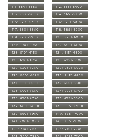
111: 5501-5550
112: 5551-5600
113: 5601-5650
114: 5651-5700
115: 5701-5750
116: 5751-5800
117: 5801-5850
118: 5851-5900
119: 5901-5950
120: 5951-6000
121: 6001-6050
122: 6051-6100
123: 6101-6150
124: 6151-6200
125: 6201-6250
126: 6251-6300
127: 6301-6350
128: 6351-6400
129: 6401-6450
130: 6451-6500
131: 6501-6550
132: 6551-6600
133: 6601-6650
134: 6651-6700
135: 6701-6750
136: 6751-6800
137: 6801-6850
138: 6851-6900
139: 6901-6950
140: 6951-7000
141: 7001-7050
142: 7051-7100
143: 7101-7150
144: 7151-7200
145: 7201-7250
146: 7251-7300