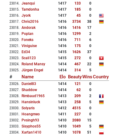
23014
.
Jeanqui
1417
133
0
23015
.
Tamdonha
1417
185
0
23016
.
Jyork
1417
45
0
23017
.
Chris2016
1416
3734
38
23018
.
Andorak
1416
1416
17
23019
.
Poplan
1416
1299
2
23020
.
Foneks
1416
711
6
23021
.
Viniguise
1416
175
0
23022
.
Ed34
1415
1626
37
23023
.
Scali123
1415
272
0
23024
.
Roland Mansy
1414
467
22
23025
.
Jürgen Engel
1414
314
5
#
Name
Elo
Beauty
Wins
Country
23026
.
Daniel83
1414
121
0
23027
.
Shaddow
1414
62
0
23028
.
Rimbaud1965
1413
209
2
23029
.
Hansinluck
1413
258
5
23030
.
Solyaris
1412
4515
0
23031
.
Hoangmeo
1411
227
0
23032
.
Pvsingh93
1410
2080
15
23033
.
Sisyphos55
1410
1049
5
23034
.
Xartan1410
1410
1078
51