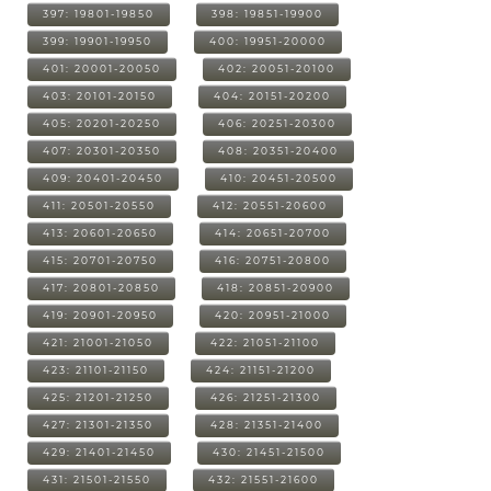
397: 19801-19850
398: 19851-19900
399: 19901-19950
400: 19951-20000
401: 20001-20050
402: 20051-20100
403: 20101-20150
404: 20151-20200
405: 20201-20250
406: 20251-20300
407: 20301-20350
408: 20351-20400
409: 20401-20450
410: 20451-20500
411: 20501-20550
412: 20551-20600
413: 20601-20650
414: 20651-20700
415: 20701-20750
416: 20751-20800
417: 20801-20850
418: 20851-20900
419: 20901-20950
420: 20951-21000
421: 21001-21050
422: 21051-21100
423: 21101-21150
424: 21151-21200
425: 21201-21250
426: 21251-21300
427: 21301-21350
428: 21351-21400
429: 21401-21450
430: 21451-21500
431: 21501-21550
432: 21551-21600