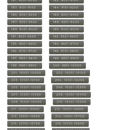
181: 9001-9050
182: 9051-9100
183: 9101-9150
184: 9151-9200
185: 9201-9250
186: 9251-9300
187: 9301-9350
188: 9351-9400
189: 9401-9450
190: 9451-9500
191: 9501-9550
192: 9551-9600
193: 9601-9650
194: 9651-9700
195: 9701-9750
196: 9751-9800
197: 9801-9850
198: 9851-9900
199: 9901-9950
200: 9951-10000
201: 10001-10050
202: 10051-10100
203: 10101-10150
204: 10151-10200
205: 10201-10250
206: 10251-10300
207: 10301-10350
208: 10351-10400
209: 10401-10450
210: 10451-10500
211: 10501-10550
212: 10551-10600
213: 10601-10650
214: 10651-10700
215: 10701-10750
216: 10751-10800