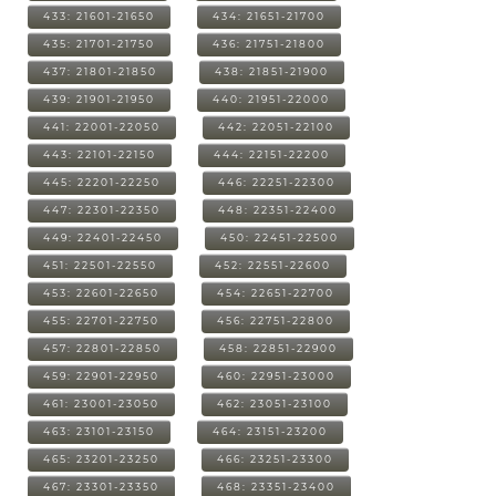
433: 21601-21650
434: 21651-21700
435: 21701-21750
436: 21751-21800
437: 21801-21850
438: 21851-21900
439: 21901-21950
440: 21951-22000
441: 22001-22050
442: 22051-22100
443: 22101-22150
444: 22151-22200
445: 22201-22250
446: 22251-22300
447: 22301-22350
448: 22351-22400
449: 22401-22450
450: 22451-22500
451: 22501-22550
452: 22551-22600
453: 22601-22650
454: 22651-22700
455: 22701-22750
456: 22751-22800
457: 22801-22850
458: 22851-22900
459: 22901-22950
460: 22951-23000
461: 23001-23050
462: 23051-23100
463: 23101-23150
464: 23151-23200
465: 23201-23250
466: 23251-23300
467: 23301-23350
468: 23351-23400