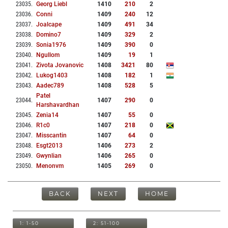
23035
.
Georg Liebl
1410
210
2
23036
.
Conni
1409
240
12
23037
.
Joalcape
1409
491
34
23038
.
Domino7
1409
329
2
23039
.
Sonia1976
1409
390
0
23040
.
Ngullom
1409
19
1
23041
.
Zivota Jovanovic
1408
3421
80
23042
.
Lukog1403
1408
182
1
23043
.
Aadec789
1408
528
5
Patel
23044
.
1407
290
0
Harshavardhan
23045
.
Zenia14
1407
55
0
23046
.
R1c0
1407
218
0
23047
.
Misscantin
1407
64
0
23048
.
Esgt2013
1406
273
2
23049
.
Gwynlian
1406
265
0
23050
.
Menonvm
1405
269
0
BACK
NEXT
HOME
1: 1-50
2: 51-100