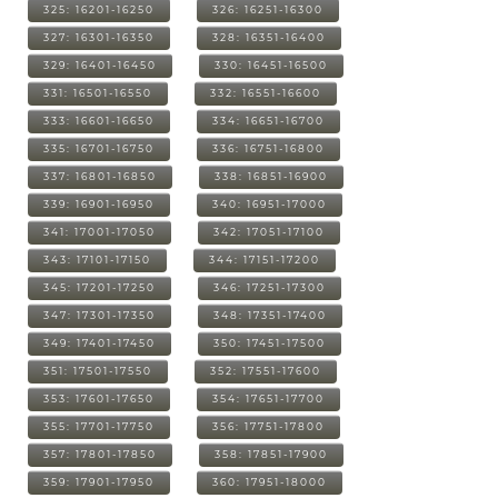
325: 16201-16250
326: 16251-16300
327: 16301-16350
328: 16351-16400
329: 16401-16450
330: 16451-16500
331: 16501-16550
332: 16551-16600
333: 16601-16650
334: 16651-16700
335: 16701-16750
336: 16751-16800
337: 16801-16850
338: 16851-16900
339: 16901-16950
340: 16951-17000
341: 17001-17050
342: 17051-17100
343: 17101-17150
344: 17151-17200
345: 17201-17250
346: 17251-17300
347: 17301-17350
348: 17351-17400
349: 17401-17450
350: 17451-17500
351: 17501-17550
352: 17551-17600
353: 17601-17650
354: 17651-17700
355: 17701-17750
356: 17751-17800
357: 17801-17850
358: 17851-17900
359: 17901-17950
360: 17951-18000