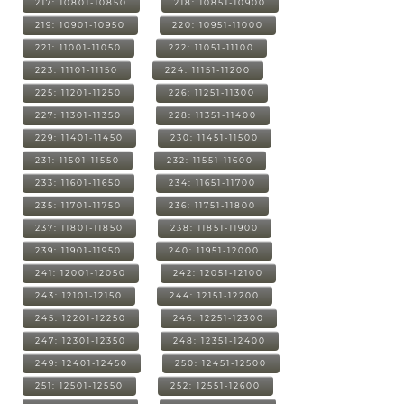
217: 10801-10850
218: 10851-10900
219: 10901-10950
220: 10951-11000
221: 11001-11050
222: 11051-11100
223: 11101-11150
224: 11151-11200
225: 11201-11250
226: 11251-11300
227: 11301-11350
228: 11351-11400
229: 11401-11450
230: 11451-11500
231: 11501-11550
232: 11551-11600
233: 11601-11650
234: 11651-11700
235: 11701-11750
236: 11751-11800
237: 11801-11850
238: 11851-11900
239: 11901-11950
240: 11951-12000
241: 12001-12050
242: 12051-12100
243: 12101-12150
244: 12151-12200
245: 12201-12250
246: 12251-12300
247: 12301-12350
248: 12351-12400
249: 12401-12450
250: 12451-12500
251: 12501-12550
252: 12551-12600