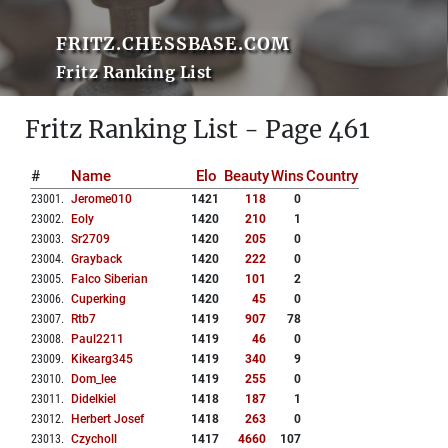
FRITZ.CHESSBASE.COM
Fritz Ranking List
Fritz Ranking List - Page 461
#
Name
Elo
Beauty
Wins
Country
23001
.
Jerome010
1421
118
0
23002
.
Eoly
1420
210
1
23003
.
Sr2709
1420
205
0
23004
.
Grayback
1420
222
0
23005
.
Falco Siberian
1420
101
2
23006
.
Cuperking
1420
45
0
23007
.
Rtb7
1419
907
78
23008
.
Paul2211
1419
46
0
23009
.
Kikearg345
1419
340
9
23010
.
Dom_lee
1419
255
0
23011
.
Didelkiel
1418
187
1
23012
.
Herbert Josef
1418
263
0
23013
.
Czycholl
1417
4660
107