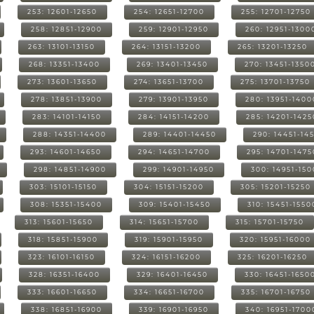
253: 12601-12650
254: 12651-12700
255: 12701-12750
258: 12851-12900
259: 12901-12950
260: 12951-1300
263: 13101-13150
264: 13151-13200
265: 13201-13250
268: 13351-13400
269: 13401-13450
270: 13451-1350
273: 13601-13650
274: 13651-13700
275: 13701-13750
278: 13851-13900
279: 13901-13950
280: 13951-1400
283: 14101-14150
284: 14151-14200
285: 14201-1425
288: 14351-14400
289: 14401-14450
290: 14451-14
293: 14601-14650
294: 14651-14700
295: 14701-1475
298: 14851-14900
299: 14901-14950
300: 14951-15
303: 15101-15150
304: 15151-15200
305: 15201-15250
308: 15351-15400
309: 15401-15450
310: 15451-1550
313: 15601-15650
314: 15651-15700
315: 15701-15750
318: 15851-15900
319: 15901-15950
320: 15951-16000
323: 16101-16150
324: 16151-16200
325: 16201-16250
328: 16351-16400
329: 16401-16450
330: 16451-1650
333: 16601-16650
334: 16651-16700
335: 16701-16750
338: 16851-16900
339: 16901-16950
340: 16951-1700