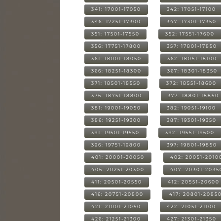
341: 17001-17050
342: 17051-17100
346: 17251-17300
347: 17301-17350
351: 17501-17550
352: 17551-17600
356: 17751-17800
357: 17801-17850
361: 18001-18050
362: 18051-18100
366: 18251-18300
367: 18301-18350
371: 18501-18550
372: 18551-18600
376: 18751-18800
377: 18801-18850
381: 19001-19050
382: 19051-19100
386: 19251-19300
387: 19301-19350
391: 19501-19550
392: 19551-19600
396: 19751-19800
397: 19801-19850
401: 20001-20050
402: 20051-2010
406: 20251-20300
407: 20301-2035
411: 20501-20550
412: 20551-20600
416: 20751-20800
417: 20801-2085
421: 21001-21050
422: 21051-21100
426: 21251-21300
427: 21301-21350