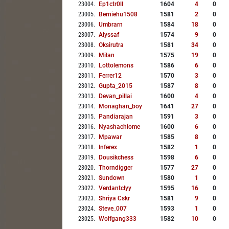
23004
.
Ep1ctr0ll
1604
4
0
23005
.
Berniehu1508
1581
2
0
23006
.
Umbrarn
1584
18
0
23007
.
Alyssaf
1574
9
0
23008
.
Oksirutra
1581
34
0
23009
.
Milan
1575
19
0
23010
.
Lottolemons
1586
6
0
23011
.
Ferrer12
1570
3
0
23012
.
Gupta_2015
1587
8
0
23013
.
Devan_pillai
1600
4
0
23014
.
Monaghan_boy
1641
27
0
23015
.
Pandiarajan
1591
3
0
23016
.
Nyashachiome
1600
6
0
23017
.
Mpawar
1585
8
0
23018
.
Inferex
1582
1
0
23019
.
Dousikchess
1598
6
0
23020
.
Thorndigger
1577
27
0
23021
.
Sundown
1580
1
0
23022
.
Verdantclyy
1595
16
0
23023
.
Shriya Cskr
1581
9
0
23024
.
Steve_007
1593
1
0
23025
.
Wolfgang333
1582
10
0