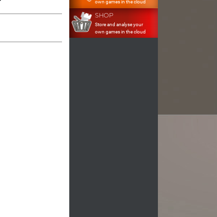
own games in the cloud
SHOP
Store and analyse your
own games in the cloud