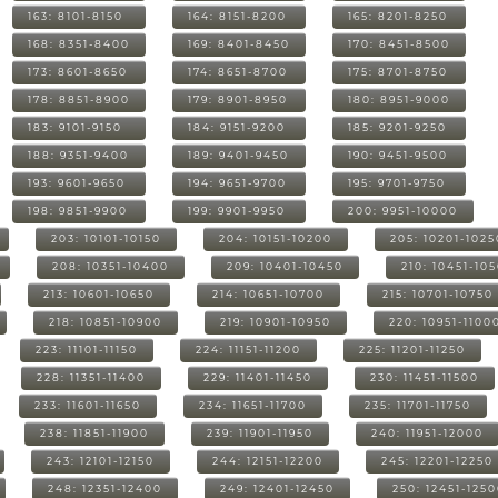
163: 8101-8150
164: 8151-8200
165: 8201-8250
168: 8351-8400
169: 8401-8450
170: 8451-8500
173: 8601-8650
174: 8651-8700
175: 8701-8750
178: 8851-8900
179: 8901-8950
180: 8951-9000
183: 9101-9150
184: 9151-9200
185: 9201-9250
188: 9351-9400
189: 9401-9450
190: 9451-9500
193: 9601-9650
194: 9651-9700
195: 9701-9750
198: 9851-9900
199: 9901-9950
200: 9951-10000
203: 10101-10150
204: 10151-10200
205: 10201-1025
208: 10351-10400
209: 10401-10450
210: 10451-10
213: 10601-10650
214: 10651-10700
215: 10701-10750
218: 10851-10900
219: 10901-10950
220: 10951-1100
223: 11101-11150
224: 11151-11200
225: 11201-11250
228: 11351-11400
229: 11401-11450
230: 11451-11500
233: 11601-11650
234: 11651-11700
235: 11701-11750
238: 11851-11900
239: 11901-11950
240: 11951-12000
243: 12101-12150
244: 12151-12200
245: 12201-12250
248: 12351-12400
249: 12401-12450
250: 12451-125