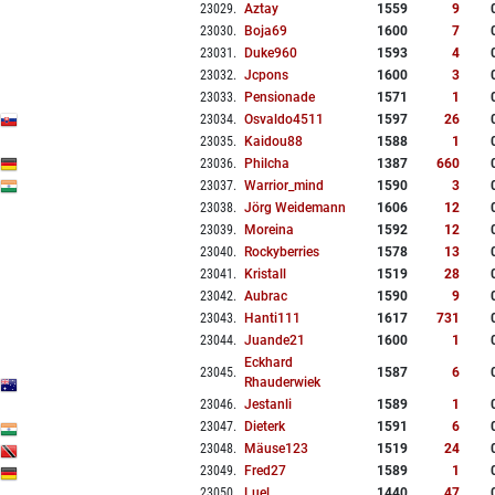
23029
.
Aztay
1559
9
23030
.
Boja69
1600
7
23031
.
Duke960
1593
4
23032
.
Jcpons
1600
3
23033
.
Pensionade
1571
1
23034
.
Osvaldo4511
1597
26
23035
.
Kaidou88
1588
1
23036
.
Philcha
1387
660
23037
.
Warrior_mind
1590
3
23038
.
Jörg Weidemann
1606
12
23039
.
Moreina
1592
12
23040
.
Rockyberries
1578
13
23041
.
Kristall
1519
28
23042
.
Aubrac
1590
9
23043
.
Hanti111
1617
731
23044
.
Juande21
1600
1
Eckhard
23045
.
1587
6
Rhauderwiek
23046
.
Jestanli
1589
1
23047
.
Dieterk
1591
6
23048
.
Mäuse123
1519
24
23049
.
Fred27
1589
1
23050
.
Luel
1440
47