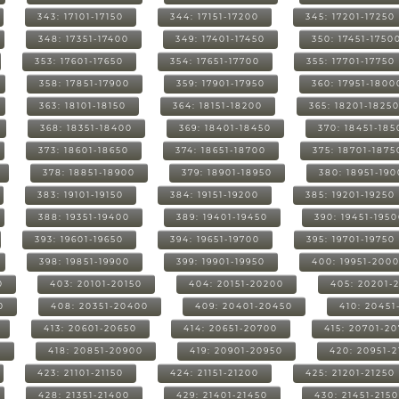
343: 17101-17150
344: 17151-17200
345: 17201-17250
348: 17351-17400
349: 17401-17450
350: 17451-1750
353: 17601-17650
354: 17651-17700
355: 17701-17750
358: 17851-17900
359: 17901-17950
360: 17951-1800
363: 18101-18150
364: 18151-18200
365: 18201-1825
368: 18351-18400
369: 18401-18450
370: 18451-185
373: 18601-18650
374: 18651-18700
375: 18701-1875
378: 18851-18900
379: 18901-18950
380: 18951-19
383: 19101-19150
384: 19151-19200
385: 19201-19250
388: 19351-19400
389: 19401-19450
390: 19451-195
393: 19601-19650
394: 19651-19700
395: 19701-19750
398: 19851-19900
399: 19901-19950
400: 19951-200
0
403: 20101-20150
404: 20151-20200
405: 20201-
0
408: 20351-20400
409: 20401-20450
410: 20451
413: 20601-20650
414: 20651-20700
415: 20701-2
0
418: 20851-20900
419: 20901-20950
420: 20951-
423: 21101-21150
424: 21151-21200
425: 21201-21250
428: 21351-21400
429: 21401-21450
430: 21451-215