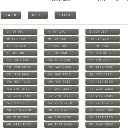
BACK
NEXT
HOME
3: 101-150
4: 151-200
5: 201-250
8: 351-400
9: 401-450
10: 451-500
13: 601-650
14: 651-700
15: 701-750
18: 851-900
19: 901-950
20: 951-1000
23: 1101-1150
24: 1151-1200
25: 1201-1250
28: 1351-1400
29: 1401-1450
30: 1451-1500
33: 1601-1650
34: 1651-1700
35: 1701-1750
38: 1851-1900
39: 1901-1950
40: 1951-2000
43: 2101-2150
44: 2151-2200
45: 2201-2250
48: 2351-2400
49: 2401-2450
50: 2451-2500
53: 2601-2650
54: 2651-2700
55: 2701-2750
58: 2851-2900
59: 2901-2950
60: 2951-3000
63: 3101-3150
64: 3151-3200
65: 3201-3250
68: 3351-3400
69: 3401-3450
70: 3451-3500