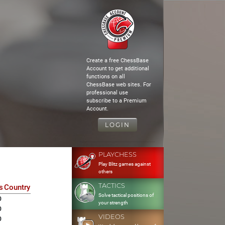
Create a free ChessBase
Account to get additional
functions on all
ChessBase web sites. For
professional use
subscribe to a Premium
Account.
LOGIN
PLAYCHESS
Play Blitz games against
others
TACTICS
s
Country
Solve tactical positions of
0
your strength
0
VIDEOS
0