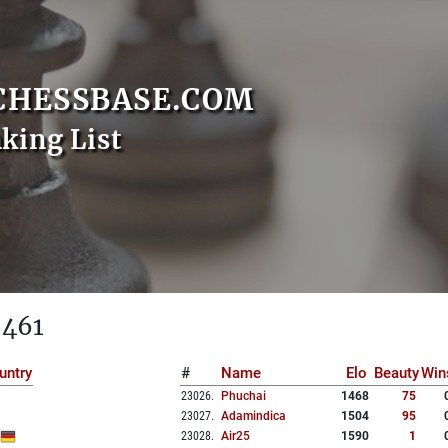
CHESSBASE.COM
nking List
 461
untry
#
Name
Elo
Beauty
Win
23026
.
Phuchai
1468
75
23027
.
Adamindica
1504
95
23028
.
Air25
1590
1