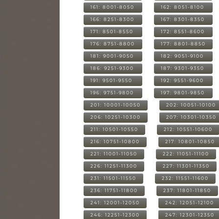
161: 8001-8050
162: 8051-8100
166: 8251-8300
167: 8301-8350
171: 8501-8550
172: 8551-8600
176: 8751-8800
177: 8801-8850
181: 9001-9050
182: 9051-9100
186: 9251-9300
187: 9301-9350
191: 9501-9550
192: 9551-9600
196: 9751-9800
197: 9801-9850
201: 10001-10050
202: 10051-10100
206: 10251-10300
207: 10301-10350
211: 10501-10550
212: 10551-10600
216: 10751-10800
217: 10801-10850
221: 11001-11050
222: 11051-11100
226: 11251-11300
227: 11301-11350
231: 11501-11550
232: 11551-11600
236: 11751-11800
237: 11801-11850
241: 12001-12050
242: 12051-12100
246: 12251-12300
247: 12301-12350