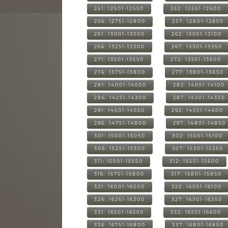
251: 12501-12550
252: 12551-12600
256: 12751-12800
257: 12801-12850
261: 13001-13050
262: 13051-13100
266: 13251-13300
267: 13301-13350
271: 13501-13550
272: 13551-13600
276: 13751-13800
277: 13801-13850
281: 14001-14050
282: 14051-14100
286: 14251-14300
287: 14301-14350
291: 14501-14550
292: 14551-14600
296: 14751-14800
297: 14801-14850
301: 15001-15050
302: 15051-15100
306: 15251-15300
307: 15301-15350
311: 15501-15550
312: 15551-15600
316: 15751-15800
317: 15801-15850
321: 16001-16050
322: 16051-16100
326: 16251-16300
327: 16301-16350
331: 16501-16550
332: 16551-16600
336: 16751-16800
337: 16801-16850