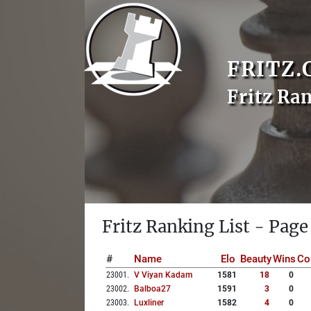
FRITZ.
Fritz Ra
Fritz Ranking List - Page
#
Name
Elo
Beauty
Wins
Co
23001
.
V Viyan Kadam
1581
18
0
23002
.
Balboa27
1591
3
0
23003
.
Luxliner
1582
4
0