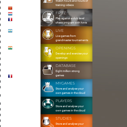
Watch hours and hours of
0
training videos
0
FRITZ
0
Play against a club level
0
chess program with hints
0
LIVE
0
Live games from
0
grandmaster tournaments
0
0
OPENINGS
0
Develop and exercise your
openings
0
0
DATABASE
0
Eight million strong
games
0
0
MYGAMES
0
Store and analyse your
own games in the cloud
0
PLAYERS
0
Store and analyse your
0
own games in the cloud
0
STUDIES
0
Store and analyse your
0