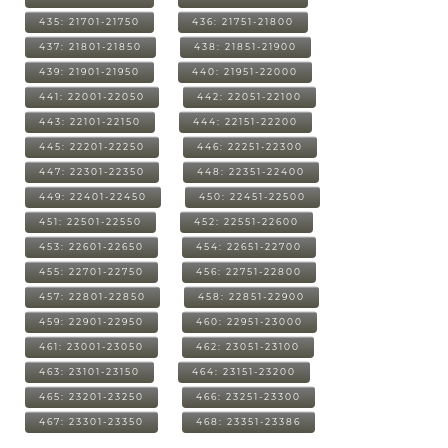
435: 21701-21750
436: 21751-21800
437: 21801-21850
438: 21851-21900
439: 21901-21950
440: 21951-22000
441: 22001-22050
442: 22051-22100
443: 22101-22150
444: 22151-22200
445: 22201-22250
446: 22251-22300
447: 22301-22350
448: 22351-22400
449: 22401-22450
450: 22451-22500
451: 22501-22550
452: 22551-22600
453: 22601-22650
454: 22651-22700
455: 22701-22750
456: 22751-22800
457: 22801-22850
458: 22851-22900
459: 22901-22950
460: 22951-23000
461: 23001-23050
462: 23051-23100
463: 23101-23150
464: 23151-23200
465: 23201-23250
466: 23251-23300
467: 23301-23350
468: 23351-23386