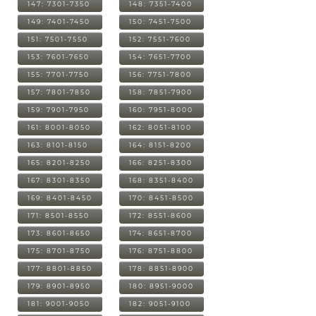
147: 7301-7350
148: 7351-7400
149: 7401-7450
150: 7451-7500
151: 7501-7550
152: 7551-7600
153: 7601-7650
154: 7651-7700
155: 7701-7750
156: 7751-7800
157: 7801-7850
158: 7851-7900
159: 7901-7950
160: 7951-8000
161: 8001-8050
162: 8051-8100
163: 8101-8150
164: 8151-8200
165: 8201-8250
166: 8251-8300
167: 8301-8350
168: 8351-8400
169: 8401-8450
170: 8451-8500
171: 8501-8550
172: 8551-8600
173: 8601-8650
174: 8651-8700
175: 8701-8750
176: 8751-8800
177: 8801-8850
178: 8851-8900
179: 8901-8950
180: 8951-9000
181: 9001-9050
182: 9051-9100