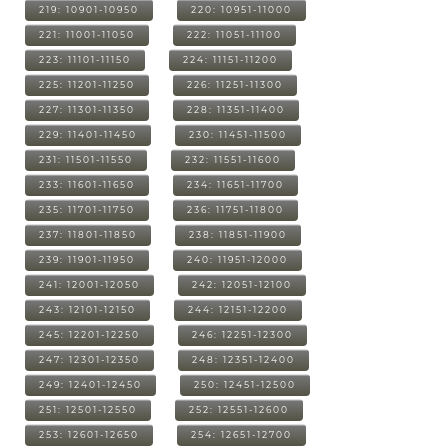
219: 10901-10950
220: 10951-11000
221: 11001-11050
222: 11051-11100
223: 11101-11150
224: 11151-11200
225: 11201-11250
226: 11251-11300
227: 11301-11350
228: 11351-11400
229: 11401-11450
230: 11451-11500
231: 11501-11550
232: 11551-11600
233: 11601-11650
234: 11651-11700
235: 11701-11750
236: 11751-11800
237: 11801-11850
238: 11851-11900
239: 11901-11950
240: 11951-12000
241: 12001-12050
242: 12051-12100
243: 12101-12150
244: 12151-12200
245: 12201-12250
246: 12251-12300
247: 12301-12350
248: 12351-12400
249: 12401-12450
250: 12451-12500
251: 12501-12550
252: 12551-12600
253: 12601-12650
254: 12651-12700