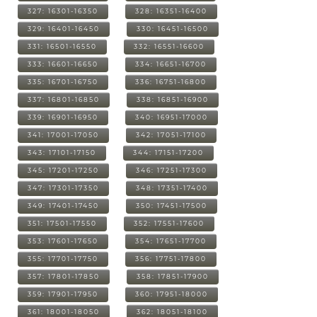
327: 16301-16350
328: 16351-16400
329: 16401-16450
330: 16451-16500
331: 16501-16550
332: 16551-16600
333: 16601-16650
334: 16651-16700
335: 16701-16750
336: 16751-16800
337: 16801-16850
338: 16851-16900
339: 16901-16950
340: 16951-17000
341: 17001-17050
342: 17051-17100
343: 17101-17150
344: 17151-17200
345: 17201-17250
346: 17251-17300
347: 17301-17350
348: 17351-17400
349: 17401-17450
350: 17451-17500
351: 17501-17550
352: 17551-17600
353: 17601-17650
354: 17651-17700
355: 17701-17750
356: 17751-17800
357: 17801-17850
358: 17851-17900
359: 17901-17950
360: 17951-18000
361: 18001-18050
362: 18051-18100