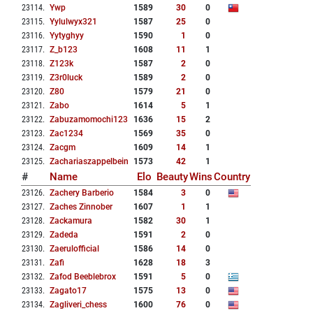
23114
.
Ywp
1589
30
0
23115
.
Yylulwyx321
1587
25
0
23116
.
Yytyghyy
1590
1
0
23117
.
Z_b123
1608
11
1
23118
.
Z123k
1587
2
0
23119
.
Z3r0luck
1589
2
0
23120
.
Z80
1579
21
0
23121
.
Zabo
1614
5
1
23122
.
Zabuzamomochi123
1636
15
2
23123
.
Zac1234
1569
35
0
23124
.
Zacgm
1609
14
1
23125
.
Zachariaszappelbein
1573
42
1
#
Name
Elo
Beauty
Wins
Country
23126
.
Zachery Barberio
1584
3
0
23127
.
Zaches Zinnober
1607
1
1
23128
.
Zackamura
1582
30
1
23129
.
Zadeda
1591
2
0
23130
.
Zaerulofficial
1586
14
0
23131
.
Zafi
1628
18
3
23132
.
Zafod Beeblebrox
1591
5
0
23133
.
Zagato17
1575
13
0
23134
.
Zagliveri_chess
1600
76
0