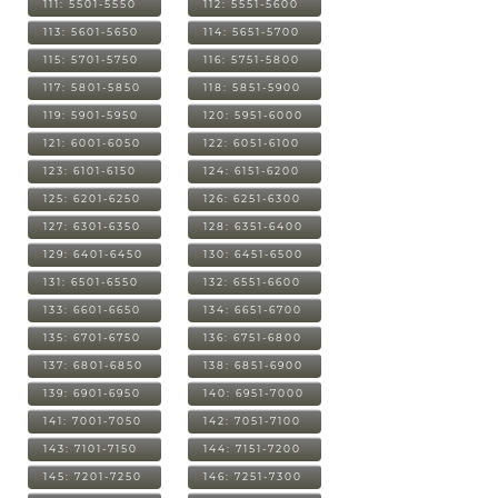
111: 5501-5550
112: 5551-5600
113: 5601-5650
114: 5651-5700
115: 5701-5750
116: 5751-5800
117: 5801-5850
118: 5851-5900
119: 5901-5950
120: 5951-6000
121: 6001-6050
122: 6051-6100
123: 6101-6150
124: 6151-6200
125: 6201-6250
126: 6251-6300
127: 6301-6350
128: 6351-6400
129: 6401-6450
130: 6451-6500
131: 6501-6550
132: 6551-6600
133: 6601-6650
134: 6651-6700
135: 6701-6750
136: 6751-6800
137: 6801-6850
138: 6851-6900
139: 6901-6950
140: 6951-7000
141: 7001-7050
142: 7051-7100
143: 7101-7150
144: 7151-7200
145: 7201-7250
146: 7251-7300