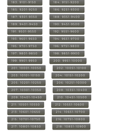
183: 9101-9150
184: 9151-9200
185: 9201-9250
186: 9251-9300
187: 9301-9350
188: 9351-9400
189: 9401-9450
190: 9451-9500
191: 9501-9550
192: 9551-9600
193: 9601-9650
194: 9651-9700
195: 9701-9750
196: 9751-9800
197: 9801-9850
198: 9851-9900
199: 9901-9950
200: 9951-10000
201: 10001-10050
202: 10051-10100
203: 10101-10150
204: 10151-10200
205: 10201-10250
206: 10251-10300
207: 10301-10350
208: 10351-10400
209: 10401-10450
210: 10451-10500
211: 10501-10550
212: 10551-10600
213: 10601-10650
214: 10651-10700
215: 10701-10750
216: 10751-10800
217: 10801-10850
218: 10851-10900