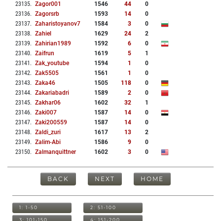
23135
.
Zagor001
1546
44
0
23136
.
Zagorsrb
1593
14
0
23137
.
Zaharistoyanov7
1584
3
0
23138
.
Zahiel
1629
24
2
23139
.
Zahirian1989
1592
6
0
23140
.
Zaifrun
1619
5
1
23141
.
Zak_youtube
1594
1
0
23142
.
Zak5505
1561
1
0
23143
.
Zaka46
1505
118
0
23144
.
Zakariabadri
1589
2
0
23145
.
Zakhar06
1602
32
1
23146
.
Zaki007
1587
14
0
23147
.
Zaki200559
1587
14
0
23148
.
Zaldi_zuri
1617
13
2
23149
.
Zalim-Abi
1586
9
0
23150
.
Zalmanquittner
1602
3
0
BACK
NEXT
HOME
1: 1-50
2: 51-100
3: 101-150
4: 151-200