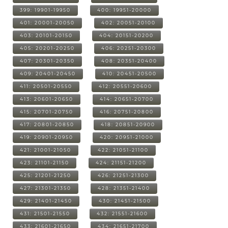
399: 19901-19950
400: 19951-20000
401: 20001-20050
402: 20051-20100
403: 20101-20150
404: 20151-20200
405: 20201-20250
406: 20251-20300
407: 20301-20350
408: 20351-20400
409: 20401-20450
410: 20451-20500
411: 20501-20550
412: 20551-20600
413: 20601-20650
414: 20651-20700
415: 20701-20750
416: 20751-20800
417: 20801-20850
418: 20851-20900
419: 20901-20950
420: 20951-21000
421: 21001-21050
422: 21051-21100
423: 21101-21150
424: 21151-21200
425: 21201-21250
426: 21251-21300
427: 21301-21350
428: 21351-21400
429: 21401-21450
430: 21451-21500
431: 21501-21550
432: 21551-21600
433: 21601-21650
434: 21651-21700