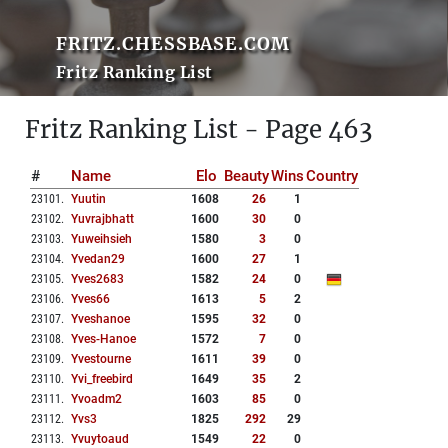
FRITZ.CHESSBASE.COM
Fritz Ranking List
Fritz Ranking List - Page 463
#
Name
Elo
Beauty
Wins
Country
23101
.
Yuutin
1608
26
1
23102
.
Yuvrajbhatt
1600
30
0
23103
.
Yuweihsieh
1580
3
0
23104
.
Yvedan29
1600
27
1
23105
.
Yves2683
1582
24
0
23106
.
Yves66
1613
5
2
23107
.
Yveshanoe
1595
32
0
23108
.
Yves-Hanoe
1572
7
0
23109
.
Yvestourne
1611
39
0
23110
.
Yvi_freebird
1649
35
2
23111
.
Yvoadm2
1603
85
0
23112
.
Yvs3
1825
292
29
23113
.
Yvuytoaud
1549
22
0