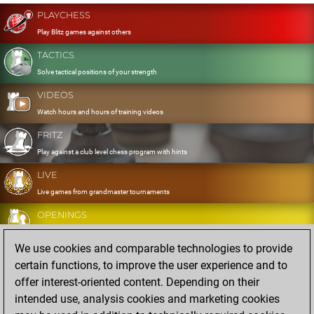
PLAYCHESS
Play Blitz games against others
TACTICS
Solve tactical positions of your strength
VIDEOS
Watch hours and hours of training videos
FRITZ
Play against a club level chess program with hints
LIVE
Live games from grandmaster tournaments
OPENINGS
Develop and exercise your openings
We use cookies and comparable technologies to provide
DATABASE
certain functions, to improve the user experience and to
Eight million strong games
offer interest-oriented content. Depending on their
MYGAMES
intended use, analysis cookies and marketing cookies
Store and analyse your own games in the cloud