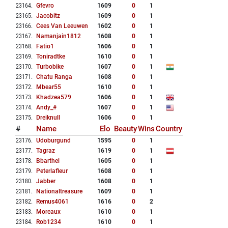
23164
.
Gfevro
1609
0
1
23165
.
Jacobitz
1609
0
1
23166
.
Cees Van Leeuwen
1602
0
1
23167
.
Namanjain1812
1608
0
1
23168
.
Fatio1
1606
0
1
23169
.
Toniradtke
1610
0
1
23170
.
Turbobike
1607
0
1
23171
.
Chatu Ranga
1608
0
1
23172
.
Mbear55
1610
0
1
23173
.
Khadzea579
1606
0
1
23174
.
Andy_#
1607
0
1
23175
.
Dreiknull
1606
0
1
#
Name
Elo
Beauty
Wins
Country
23176
.
Udoburgund
1595
0
1
23177
.
Tagraz
1619
0
1
23178
.
Bbarthel
1605
0
1
23179
.
Peterlafleur
1608
0
1
23180
.
Jabber
1608
0
1
23181
.
Nationaltreasure
1609
0
1
23182
.
Remus4061
1616
0
2
23183
.
Moreaux
1610
0
1
23184
.
Rob1234
1610
0
1