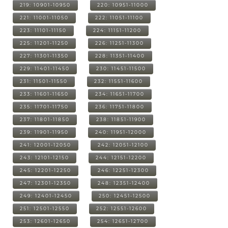
219: 10901-10950
220: 10951-11000
221: 11001-11050
222: 11051-11100
223: 11101-11150
224: 11151-11200
225: 11201-11250
226: 11251-11300
227: 11301-11350
228: 11351-11400
229: 11401-11450
230: 11451-11500
231: 11501-11550
232: 11551-11600
233: 11601-11650
234: 11651-11700
235: 11701-11750
236: 11751-11800
237: 11801-11850
238: 11851-11900
239: 11901-11950
240: 11951-12000
241: 12001-12050
242: 12051-12100
243: 12101-12150
244: 12151-12200
245: 12201-12250
246: 12251-12300
247: 12301-12350
248: 12351-12400
249: 12401-12450
250: 12451-12500
251: 12501-12550
252: 12551-12600
253: 12601-12650
254: 12651-12700