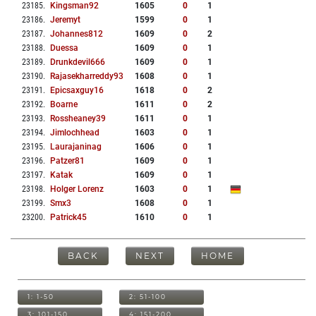
23185
.
Kingsman92
1605
0
1
23186
.
Jeremyt
1599
0
1
23187
.
Johannes812
1609
0
2
23188
.
Duessa
1609
0
1
23189
.
Drunkdevil666
1609
0
1
23190
.
Rajasekharreddy93
1608
0
1
23191
.
Epicsaxguy16
1618
0
2
23192
.
Boarne
1611
0
2
23193
.
Rossheaney39
1611
0
1
23194
.
Jimlochhead
1603
0
1
23195
.
Laurajaninag
1606
0
1
23196
.
Patzer81
1609
0
1
23197
.
Katak
1609
0
1
23198
.
Holger Lorenz
1603
0
1
23199
.
Smx3
1608
0
1
23200
.
Patrick45
1610
0
1
BACK
NEXT
HOME
1: 1-50
2: 51-100
3: 101-150
4: 151-200