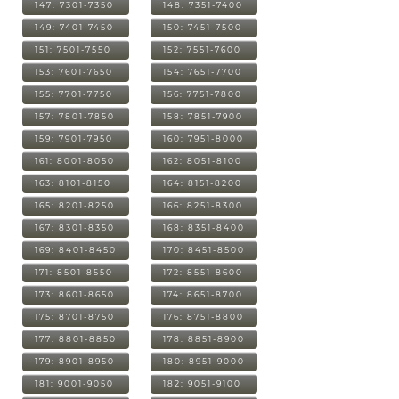
147: 7301-7350
148: 7351-7400
149: 7401-7450
150: 7451-7500
151: 7501-7550
152: 7551-7600
153: 7601-7650
154: 7651-7700
155: 7701-7750
156: 7751-7800
157: 7801-7850
158: 7851-7900
159: 7901-7950
160: 7951-8000
161: 8001-8050
162: 8051-8100
163: 8101-8150
164: 8151-8200
165: 8201-8250
166: 8251-8300
167: 8301-8350
168: 8351-8400
169: 8401-8450
170: 8451-8500
171: 8501-8550
172: 8551-8600
173: 8601-8650
174: 8651-8700
175: 8701-8750
176: 8751-8800
177: 8801-8850
178: 8851-8900
179: 8901-8950
180: 8951-9000
181: 9001-9050
182: 9051-9100