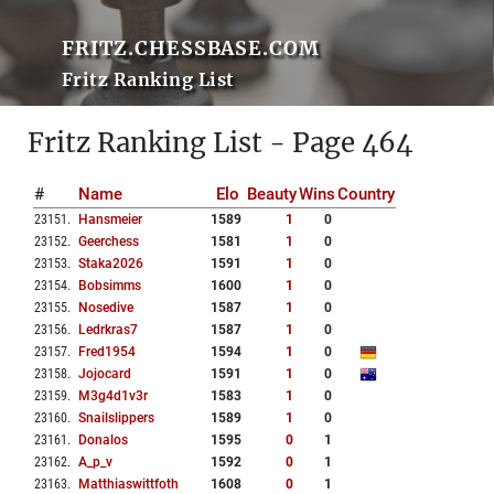
FRITZ.CHESSBASE.COM
Fritz Ranking List
Fritz Ranking List - Page 464
#
Name
Elo
Beauty
Wins
Country
23151
.
Hansmeier
1589
1
0
23152
.
Geerchess
1581
1
0
23153
.
Staka2026
1591
1
0
23154
.
Bobsimms
1600
1
0
23155
.
Nosedive
1587
1
0
23156
.
Ledrkras7
1587
1
0
23157
.
Fred1954
1594
1
0
23158
.
Jojocard
1591
1
0
23159
.
M3g4d1v3r
1583
1
0
23160
.
Snailslippers
1589
1
0
23161
.
Donalos
1595
0
1
23162
.
A_p_v
1592
0
1
23163
.
Matthiaswittfoth
1608
0
1