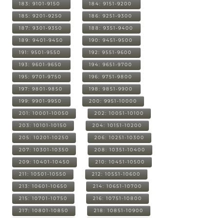
183: 9101-9150
184: 9151-9200
185: 9201-9250
186: 9251-9300
187: 9301-9350
188: 9351-9400
189: 9401-9450
190: 9451-9500
191: 9501-9550
192: 9551-9600
193: 9601-9650
194: 9651-9700
195: 9701-9750
196: 9751-9800
197: 9801-9850
198: 9851-9900
199: 9901-9950
200: 9951-10000
201: 10001-10050
202: 10051-10100
203: 10101-10150
204: 10151-10200
205: 10201-10250
206: 10251-10300
207: 10301-10350
208: 10351-10400
209: 10401-10450
210: 10451-10500
211: 10501-10550
212: 10551-10600
213: 10601-10650
214: 10651-10700
215: 10701-10750
216: 10751-10800
217: 10801-10850
218: 10851-10900