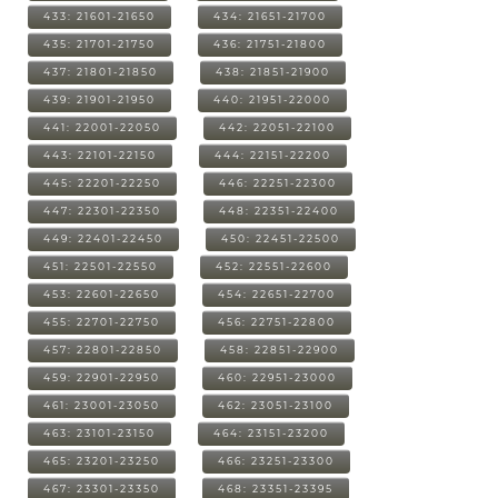
433: 21601-21650
434: 21651-21700
435: 21701-21750
436: 21751-21800
437: 21801-21850
438: 21851-21900
439: 21901-21950
440: 21951-22000
441: 22001-22050
442: 22051-22100
443: 22101-22150
444: 22151-22200
445: 22201-22250
446: 22251-22300
447: 22301-22350
448: 22351-22400
449: 22401-22450
450: 22451-22500
451: 22501-22550
452: 22551-22600
453: 22601-22650
454: 22651-22700
455: 22701-22750
456: 22751-22800
457: 22801-22850
458: 22851-22900
459: 22901-22950
460: 22951-23000
461: 23001-23050
462: 23051-23100
463: 23101-23150
464: 23151-23200
465: 23201-23250
466: 23251-23300
467: 23301-23350
468: 23351-23395