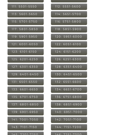
111: 5501-5550
112: 5551-5600
113: 5601-5650
114: 5651-5700
115: 5701-5750
116: 5751-5800
117: 5801-5850
118: 5851-5900
119: 5901-5950
120: 5951-6000
121: 6001-6050
122: 6051-6100
123: 6101-6150
124: 6151-6200
125: 6201-6250
126: 6251-6300
127: 6301-6350
128: 6351-6400
129: 6401-6450
130: 6451-6500
131: 6501-6550
132: 6551-6600
133: 6601-6650
134: 6651-6700
135: 6701-6750
136: 6751-6800
137: 6801-6850
138: 6851-6900
139: 6901-6950
140: 6951-7000
141: 7001-7050
142: 7051-7100
143: 7101-7150
144: 7151-7200
145: 7201-7250
146: 7251-7300