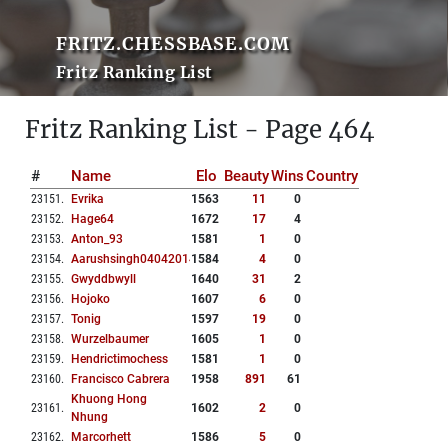
FRITZ.CHESSBASE.COM
Fritz Ranking List
Fritz Ranking List - Page 464
#
Name
Elo
Beauty
Wins
Country
23151
.
Evrika
1563
11
0
23152
.
Hage64
1672
17
4
23153
.
Anton_93
1581
1
0
23154
.
Aarushsingh04042014
1584
4
0
23155
.
Gwyddbwyll
1640
31
2
23156
.
Hojoko
1607
6
0
23157
.
Tonig
1597
19
0
23158
.
Wurzelbaumer
1605
1
0
23159
.
Hendrictimochess
1581
1
0
23160
.
Francisco Cabrera
1958
891
61
Khuong Hong
23161
.
1602
2
0
Nhung
23162
.
Marcorhett
1586
5
0