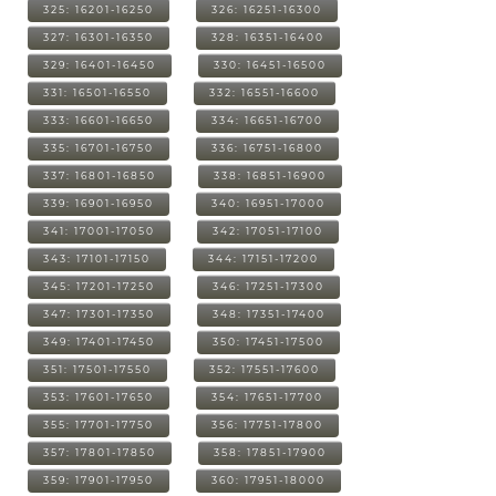
325: 16201-16250
326: 16251-16300
327: 16301-16350
328: 16351-16400
329: 16401-16450
330: 16451-16500
331: 16501-16550
332: 16551-16600
333: 16601-16650
334: 16651-16700
335: 16701-16750
336: 16751-16800
337: 16801-16850
338: 16851-16900
339: 16901-16950
340: 16951-17000
341: 17001-17050
342: 17051-17100
343: 17101-17150
344: 17151-17200
345: 17201-17250
346: 17251-17300
347: 17301-17350
348: 17351-17400
349: 17401-17450
350: 17451-17500
351: 17501-17550
352: 17551-17600
353: 17601-17650
354: 17651-17700
355: 17701-17750
356: 17751-17800
357: 17801-17850
358: 17851-17900
359: 17901-17950
360: 17951-18000