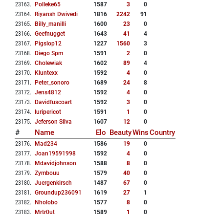
23163
.
Polleke65
1587
3
0
23164
.
Riyansh Dwivedi
1816
2242
91
23165
.
Billy_manilli
1600
23
0
23166
.
Geefnugget
1643
41
4
23167
.
Pigslop12
1227
1560
3
23168
.
Diego Spm
1591
2
0
23169
.
Cholewiak
1602
89
4
23170
.
Kluntexx
1592
4
0
23171
.
Peter_sonoro
1689
24
8
23172
.
Jens4812
1592
4
0
23173
.
Davidfuscoart
1592
3
0
23174
.
Iuripericot
1591
1
0
23175
.
Jeferson Silva
1607
12
0
#
Name
Elo
Beauty
Wins
Country
23176
.
Mad234
1586
19
0
23177
.
Joan19591998
1592
4
0
23178
.
Mdavidjohnson
1588
8
0
23179
.
Zymbouu
1579
40
0
23180
.
Juergenkirsch
1487
67
0
23181
.
Groundup236091
1619
27
1
23182
.
Nholobo
1577
8
0
23183
.
Mrtr0ut
1589
1
0