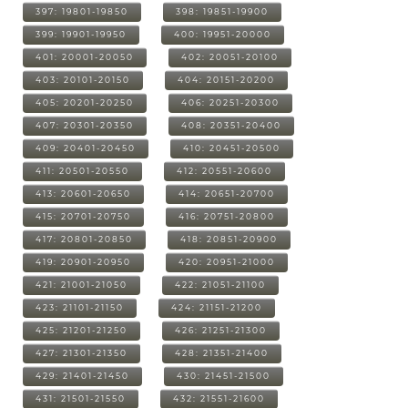
397: 19801-19850
398: 19851-19900
399: 19901-19950
400: 19951-20000
401: 20001-20050
402: 20051-20100
403: 20101-20150
404: 20151-20200
405: 20201-20250
406: 20251-20300
407: 20301-20350
408: 20351-20400
409: 20401-20450
410: 20451-20500
411: 20501-20550
412: 20551-20600
413: 20601-20650
414: 20651-20700
415: 20701-20750
416: 20751-20800
417: 20801-20850
418: 20851-20900
419: 20901-20950
420: 20951-21000
421: 21001-21050
422: 21051-21100
423: 21101-21150
424: 21151-21200
425: 21201-21250
426: 21251-21300
427: 21301-21350
428: 21351-21400
429: 21401-21450
430: 21451-21500
431: 21501-21550
432: 21551-21600