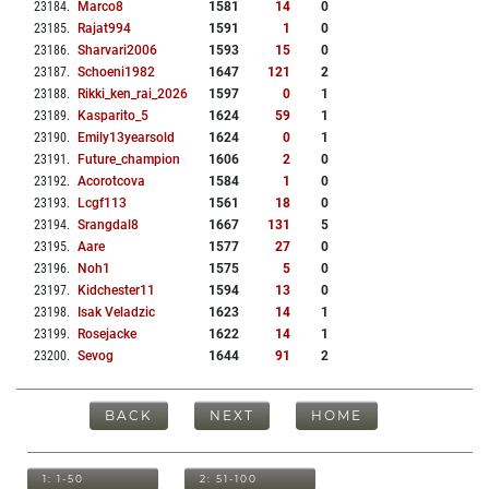
23184
.
Marco8
1581
14
0
23185
.
Rajat994
1591
1
0
23186
.
Sharvari2006
1593
15
0
23187
.
Schoeni1982
1647
121
2
23188
.
Rikki_ken_rai_2026
1597
0
1
23189
.
Kasparito_5
1624
59
1
23190
.
Emily13yearsold
1624
0
1
23191
.
Future_champion
1606
2
0
23192
.
Acorotcova
1584
1
0
23193
.
Lcgf113
1561
18
0
23194
.
Srangdal8
1667
131
5
23195
.
Aare
1577
27
0
23196
.
Noh1
1575
5
0
23197
.
Kidchester11
1594
13
0
23198
.
Isak Veladzic
1623
14
1
23199
.
Rosejacke
1622
14
1
23200
.
Sevog
1644
91
2
BACK
NEXT
HOME
1: 1-50
2: 51-100