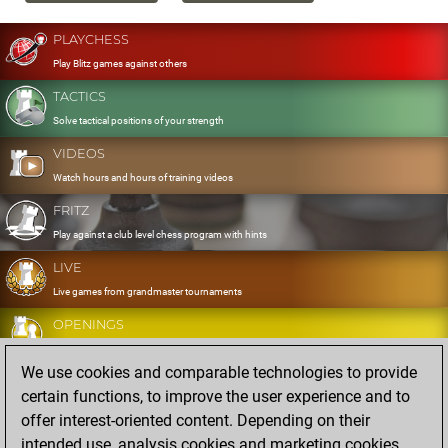
PLAYCHESS
Play Blitz games against others
TACTICS
Solve tactical positions of your strength
VIDEOS
Watch hours and hours of training videos
FRITZ
Play against a club level chess program with hints
LIVE
Live games from grandmaster tournaments
OPENINGS
Develop and exercise your openings
We use cookies and comparable technologies to provide
DATABASE
certain functions, to improve the user experience and to
Eight million strong games
offer interest-oriented content. Depending on their
MYGAMES
intended use, analysis cookies and marketing cookies