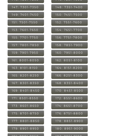
147: 7301-7350
148: 7351-7400
149: 7401-7450
150: 7451-7500
151: 7501-7550
152: 7551-7600
153: 7601-7650
154: 7651-7700
155: 7701-7750
156: 7751-7800
157: 7801-7850
158: 7851-7900
159: 7901-7950
160: 7951-8000
161: 8001-8050
162: 8051-8100
163: 8101-8150
164: 8151-8200
165: 8201-8250
166: 8251-8300
167: 8301-8350
168: 8351-8400
169: 8401-8450
170: 8451-8500
171: 8501-8550
172: 8551-8600
173: 8601-8650
174: 8651-8700
175: 8701-8750
176: 8751-8800
177: 8801-8850
178: 8851-8900
179: 8901-8950
180: 8951-9000