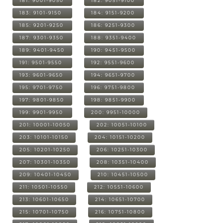
181: 9001-9050
182: 9051-9100
183: 9101-9150
184: 9151-9200
185: 9201-9250
186: 9251-9300
187: 9301-9350
188: 9351-9400
189: 9401-9450
190: 9451-9500
191: 9501-9550
192: 9551-9600
193: 9601-9650
194: 9651-9700
195: 9701-9750
196: 9751-9800
197: 9801-9850
198: 9851-9900
199: 9901-9950
200: 9951-10000
201: 10001-10050
202: 10051-10100
203: 10101-10150
204: 10151-10200
205: 10201-10250
206: 10251-10300
207: 10301-10350
208: 10351-10400
209: 10401-10450
210: 10451-10500
211: 10501-10550
212: 10551-10600
213: 10601-10650
214: 10651-10700
215: 10701-10750
216: 10751-10800