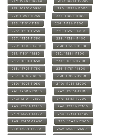
217: 10801-10850
218: 10851-10900
219: 10901-10950
220: 10951-11000
221: 11001-11050
222: 11051-11100
223: 11101-11150
224: 11151-11200
225: 11201-11250
226: 11251-11300
227: 11301-11350
228: 11351-11400
229: 11401-11450
230: 11451-11500
231: 11501-11550
232: 11551-11600
233: 11601-11650
234: 11651-11700
235: 11701-11750
236: 11751-11800
237: 11801-11850
238: 11851-11900
239: 11901-11950
240: 11951-12000
241: 12001-12050
242: 12051-12100
243: 12101-12150
244: 12151-12200
245: 12201-12250
246: 12251-12300
247: 12301-12350
248: 12351-12400
249: 12401-12450
250: 12451-12500
251: 12501-12550
252: 12551-12600