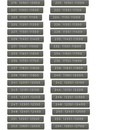
219: 10901-10950
220: 10951-11000
221: 11001-11050
222: 11051-11100
223: 11101-11150
224: 11151-11200
225: 11201-11250
226: 11251-11300
227: 11301-11350
228: 11351-11400
229: 11401-11450
230: 11451-11500
231: 11501-11550
232: 11551-11600
233: 11601-11650
234: 11651-11700
235: 11701-11750
236: 11751-11800
237: 11801-11850
238: 11851-11900
239: 11901-11950
240: 11951-12000
241: 12001-12050
242: 12051-12100
243: 12101-12150
244: 12151-12200
245: 12201-12250
246: 12251-12300
247: 12301-12350
248: 12351-12400
249: 12401-12450
250: 12451-12500
251: 12501-12550
252: 12551-12600
253: 12601-12650
254: 12651-12700