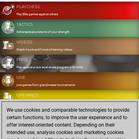
PLAYCHESS
Play Blitz games against others
TACTICS
Solve tactical positions of your strength
VIDEOS
Watch hours and hours of training videos
FRITZ
Play against a club level chess program with hints
LIVE
Live games from grandmaster tournaments
OPENINGS
Develop and exercise your openings
We use cookies and comparable technologies to provide
DATABASE
certain functions, to improve the user experience and to
Eight million strong games
offer interest-oriented content. Depending on their
MYGAMES
intended use, analysis cookies and marketing cookies
Store and analyse your own games in the cloud