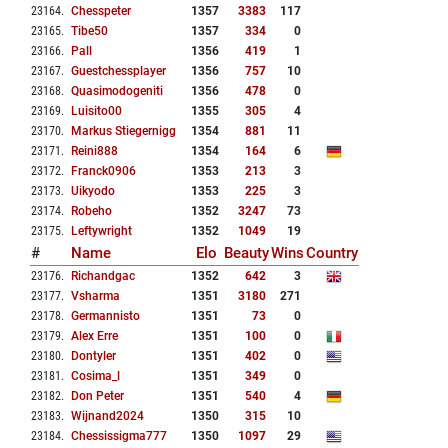
23164
.
Chesspeter
1357
3383
117
23165
.
Tibe50
1357
334
0
23166
.
Pall
1356
419
1
23167
.
Guestchessplayer
1356
757
10
23168
.
Quasimodogeniti
1356
478
0
23169
.
Luisito00
1355
305
4
23170
.
Markus Stiegernigg
1354
881
11
23171
.
Reini888
1354
164
6
23172
.
Franck0906
1353
213
3
23173
.
Uikyodo
1353
225
3
23174
.
Robeho
1352
3247
73
23175
.
Leftywright
1352
1049
19
#
Name
Elo
Beauty
Wins
Country
23176
.
Richandgac
1352
642
3
23177
.
Vsharma
1351
3180
271
23178
.
Germannisto
1351
73
0
23179
.
Alex Erre
1351
100
0
23180
.
Dontyler
1351
402
0
23181
.
Cosima_l
1351
349
0
23182
.
Don Peter
1351
540
4
23183
.
Wijnand2024
1350
315
10
23184
.
Chessissigma777
1350
1097
29