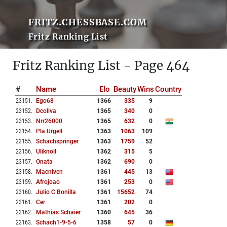
FRITZ.CHESSBASE.COM
Fritz Ranking List
Fritz Ranking List - Page 464
#
Name
Elo
Beauty
Wins
Country
23151
.
Ego68
1366
335
9
23152
.
Dcoliva
1365
340
0
23153
.
Nrr26000
1365
632
0
23154
.
Pla Urgell
1363
1063
109
23155
.
Schachspringer
1363
1759
52
23156
.
Uliknoll
1362
315
5
23157
.
Onata
1362
690
0
23158
.
Macniven
1361
445
13
23159
.
Afrojoao
1361
253
0
23160
.
Julio C Bonilla
1361
15652
74
23161
.
Cer
1361
202
0
23162
.
Mathias Schaier
1360
645
36
23163
.
Schach1-9-5-6
1358
57
0