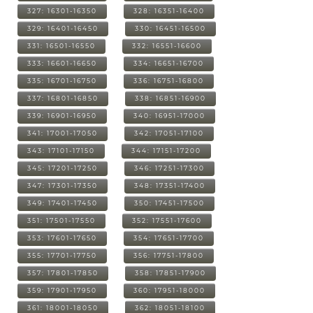
327: 16301-16350
328: 16351-16400
329: 16401-16450
330: 16451-16500
331: 16501-16550
332: 16551-16600
333: 16601-16650
334: 16651-16700
335: 16701-16750
336: 16751-16800
337: 16801-16850
338: 16851-16900
339: 16901-16950
340: 16951-17000
341: 17001-17050
342: 17051-17100
343: 17101-17150
344: 17151-17200
345: 17201-17250
346: 17251-17300
347: 17301-17350
348: 17351-17400
349: 17401-17450
350: 17451-17500
351: 17501-17550
352: 17551-17600
353: 17601-17650
354: 17651-17700
355: 17701-17750
356: 17751-17800
357: 17801-17850
358: 17851-17900
359: 17901-17950
360: 17951-18000
361: 18001-18050
362: 18051-18100