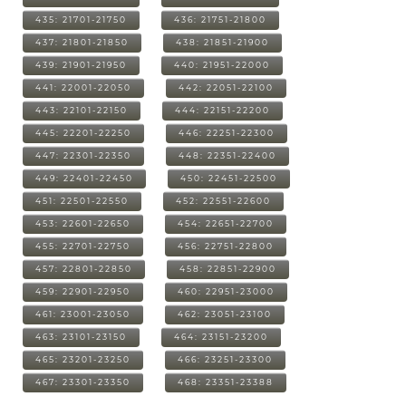
435: 21701-21750
436: 21751-21800
437: 21801-21850
438: 21851-21900
439: 21901-21950
440: 21951-22000
441: 22001-22050
442: 22051-22100
443: 22101-22150
444: 22151-22200
445: 22201-22250
446: 22251-22300
447: 22301-22350
448: 22351-22400
449: 22401-22450
450: 22451-22500
451: 22501-22550
452: 22551-22600
453: 22601-22650
454: 22651-22700
455: 22701-22750
456: 22751-22800
457: 22801-22850
458: 22851-22900
459: 22901-22950
460: 22951-23000
461: 23001-23050
462: 23051-23100
463: 23101-23150
464: 23151-23200
465: 23201-23250
466: 23251-23300
467: 23301-23350
468: 23351-23388