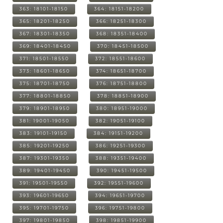
363: 18101-18150
364: 18151-18200
365: 18201-18250
366: 18251-18300
367: 18301-18350
368: 18351-18400
369: 18401-18450
370: 18451-18500
371: 18501-18550
372: 18551-18600
373: 18601-18650
374: 18651-18700
375: 18701-18750
376: 18751-18800
377: 18801-18850
378: 18851-18900
379: 18901-18950
380: 18951-19000
381: 19001-19050
382: 19051-19100
383: 19101-19150
384: 19151-19200
385: 19201-19250
386: 19251-19300
387: 19301-19350
388: 19351-19400
389: 19401-19450
390: 19451-19500
391: 19501-19550
392: 19551-19600
393: 19601-19650
394: 19651-19700
395: 19701-19750
396: 19751-19800
397: 19801-19850
398: 19851-19900