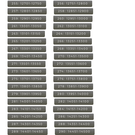
255: 12701-12750
256: 12751-12800
257: 12801-12850
258: 12851-12900
259: 12901-12950
260: 12951-13000
261: 13001-13050
262: 13051-13100
263: 13101-13150
264: 13151-13200
265: 13201-13250
266: 13251-13300
267: 13301-13350
268: 13351-13400
269: 13401-13450
270: 13451-13500
271: 13501-13550
272: 13551-13600
273: 13601-13650
274: 13651-13700
275: 13701-13750
276: 13751-13800
277: 13801-13850
278: 13851-13900
279: 13901-13950
280: 13951-14000
281: 14001-14050
282: 14051-14100
283: 14101-14150
284: 14151-14200
285: 14201-14250
286: 14251-14300
287: 14301-14350
288: 14351-14400
289: 14401-14450
290: 14451-14500