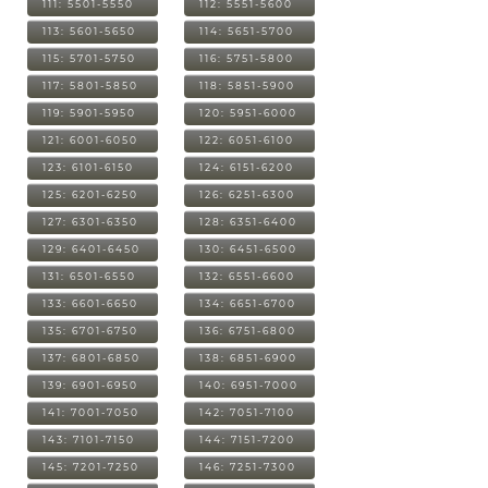
111: 5501-5550
112: 5551-5600
113: 5601-5650
114: 5651-5700
115: 5701-5750
116: 5751-5800
117: 5801-5850
118: 5851-5900
119: 5901-5950
120: 5951-6000
121: 6001-6050
122: 6051-6100
123: 6101-6150
124: 6151-6200
125: 6201-6250
126: 6251-6300
127: 6301-6350
128: 6351-6400
129: 6401-6450
130: 6451-6500
131: 6501-6550
132: 6551-6600
133: 6601-6650
134: 6651-6700
135: 6701-6750
136: 6751-6800
137: 6801-6850
138: 6851-6900
139: 6901-6950
140: 6951-7000
141: 7001-7050
142: 7051-7100
143: 7101-7150
144: 7151-7200
145: 7201-7250
146: 7251-7300