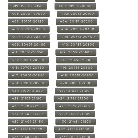
399: 19901-19950
400: 19951-20000
401: 20001-20050
402: 20051-20100
403: 20101-20150
404: 20151-20200
405: 20201-20250
406: 20251-20300
407: 20301-20350
408: 20351-20400
409: 20401-20450
410: 20451-20500
411: 20501-20550
412: 20551-20600
413: 20601-20650
414: 20651-20700
415: 20701-20750
416: 20751-20800
417: 20801-20850
418: 20851-20900
419: 20901-20950
420: 20951-21000
421: 21001-21050
422: 21051-21100
423: 21101-21150
424: 21151-21200
425: 21201-21250
426: 21251-21300
427: 21301-21350
428: 21351-21400
429: 21401-21450
430: 21451-21500
431: 21501-21550
432: 21551-21600
433: 21601-21650
434: 21651-21700