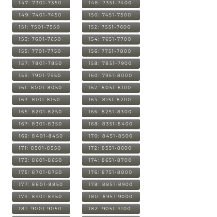
147: 7301-7350
148: 7351-7400
149: 7401-7450
150: 7451-7500
151: 7501-7550
152: 7551-7600
153: 7601-7650
154: 7651-7700
155: 7701-7750
156: 7751-7800
157: 7801-7850
158: 7851-7900
159: 7901-7950
160: 7951-8000
161: 8001-8050
162: 8051-8100
163: 8101-8150
164: 8151-8200
165: 8201-8250
166: 8251-8300
167: 8301-8350
168: 8351-8400
169: 8401-8450
170: 8451-8500
171: 8501-8550
172: 8551-8600
173: 8601-8650
174: 8651-8700
175: 8701-8750
176: 8751-8800
177: 8801-8850
178: 8851-8900
179: 8901-8950
180: 8951-9000
181: 9001-9050
182: 9051-9100