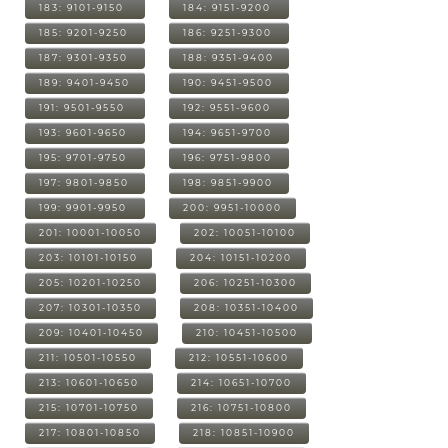
183: 9101-9150
184: 9151-9200
185: 9201-9250
186: 9251-9300
187: 9301-9350
188: 9351-9400
189: 9401-9450
190: 9451-9500
191: 9501-9550
192: 9551-9600
193: 9601-9650
194: 9651-9700
195: 9701-9750
196: 9751-9800
197: 9801-9850
198: 9851-9900
199: 9901-9950
200: 9951-10000
201: 10001-10050
202: 10051-10100
203: 10101-10150
204: 10151-10200
205: 10201-10250
206: 10251-10300
207: 10301-10350
208: 10351-10400
209: 10401-10450
210: 10451-10500
211: 10501-10550
212: 10551-10600
213: 10601-10650
214: 10651-10700
215: 10701-10750
216: 10751-10800
217: 10801-10850
218: 10851-10900