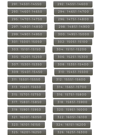
291: 14501-14550
292: 14551-14600
293: 14601-14650
294: 14651-14700
295: 14701-14750
296: 14751-14800
297: 14801-14850
298: 14851-14900
299: 14901-14950
300: 14951-15000
301: 15001-15050
302: 15051-15100
303: 15101-15150
304: 15151-15200
305: 15201-15250
306: 15251-15300
307: 15301-15350
308: 15351-15400
309: 15401-15450
310: 15451-15500
311: 15501-15550
312: 15551-15600
313: 15601-15650
314: 15651-15700
315: 15701-15750
316: 15751-15800
317: 15801-15850
318: 15851-15900
319: 15901-15950
320: 15951-16000
321: 16001-16050
322: 16051-16100
323: 16101-16150
324: 16151-16200
325: 16201-16250
326: 16251-16300