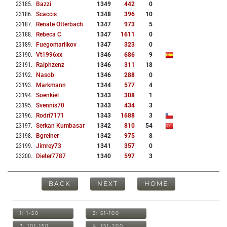
23185
.
Bazzi
1349
442
0
23186
.
Scaccis
1348
396
10
23187
.
Renate Otterbach
1347
973
5
23188
.
Rebeca C
1347
1611
0
23189
.
Fuegomarlikov
1347
323
0
23190
.
Vt1996xx
1346
686
9
23191
.
Ralphzenz
1346
311
18
23192
.
Nasob
1346
288
0
23193
.
Markmann
1344
577
4
23194
.
Soenkiel
1343
308
1
23195
.
Svennis70
1343
434
3
23196
.
Rodri7171
1343
1688
3
23197
.
Serkan Kumbasar
1342
810
54
23198
.
Bgreiner
1342
975
8
23199
.
Jimrey73
1341
357
0
23200
.
Dieter7787
1340
597
3
BACK
NEXT
HOME
1: 1-50
2: 51-100
3: 101-150
4: 151-200