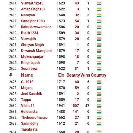
2614
.
Viswa873245
1623
43
1
2615
.
Amansingh101
1622
3
1
2616
.
Narayan
1648
32
3
2617
.
Sandipbn1983
1573
54
1
2618
.
Rahuldevswarnkar
1586
20
0
2619
.
Black1234
1589
34
0
2620
.
Viswajith
1579
28
0
2621
.
Shreyas Singh
1591
1
0
2622
.
Devansh Mangtani
1579
17
0
2623
.
Mukeshgurjar
1598
18
0
2624
.
Knightsjack
1590
7
0
2625
.
Supratrew
1622
31
1
#
Name
Elo
Beauty
Wins
Country
2626
.
Gc1010
1717
60
6
2627
.
Mojaru
1578
59
0
2628
.
Jeet Kaushik
1591
2
0
2629
.
Tappu
1559
17
0
2630
.
Vibhu11
1941
507
47
2631
.
Goldenstar
1488
141
0
2632
.
Thehourofmagic
1662
27
3
2633
.
Sanniddhy
1612
21
0
Tapabrata
2634
.
1568
28
0