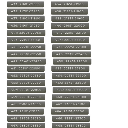
433: 21601-21650
434: 21651-21700
435: 21701-21750
436: 21751-21800
437: 21801-21850
438: 21851-21900
439: 21901-21950
440: 21951-22000
441: 22001-22050
442: 22051-22100
443: 22101-22150
444: 22151-22200
445: 22201-22250
446: 22251-22300
447: 22301-22350
448: 22351-22400
449: 22401-22450
450: 22451-22500
451: 22501-22550
452: 22551-22600
453: 22601-22650
454: 22651-22700
455: 22701-22750
456: 22751-22800
457: 22801-22850
458: 22851-22900
459: 22901-22950
460: 22951-23000
461: 23001-23050
462: 23051-23100
463: 23101-23150
464: 23151-23200
465: 23201-23250
466: 23251-23300
467: 23301-23350
468: 23351-23390