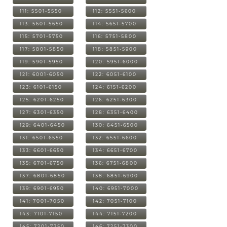
111: 5501-5550
112: 5551-5600
113: 5601-5650
114: 5651-5700
115: 5701-5750
116: 5751-5800
117: 5801-5850
118: 5851-5900
119: 5901-5950
120: 5951-6000
121: 6001-6050
122: 6051-6100
123: 6101-6150
124: 6151-6200
125: 6201-6250
126: 6251-6300
127: 6301-6350
128: 6351-6400
129: 6401-6450
130: 6451-6500
131: 6501-6550
132: 6551-6600
133: 6601-6650
134: 6651-6700
135: 6701-6750
136: 6751-6800
137: 6801-6850
138: 6851-6900
139: 6901-6950
140: 6951-7000
141: 7001-7050
142: 7051-7100
143: 7101-7150
144: 7151-7200
145: 7201-7250
146: 7251-7300