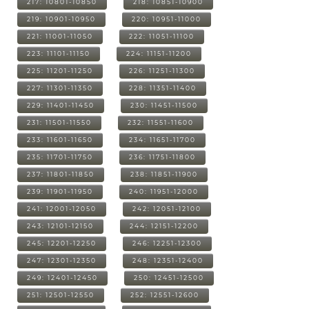
217: 10801-10850
218: 10851-10900
219: 10901-10950
220: 10951-11000
221: 11001-11050
222: 11051-11100
223: 11101-11150
224: 11151-11200
225: 11201-11250
226: 11251-11300
227: 11301-11350
228: 11351-11400
229: 11401-11450
230: 11451-11500
231: 11501-11550
232: 11551-11600
233: 11601-11650
234: 11651-11700
235: 11701-11750
236: 11751-11800
237: 11801-11850
238: 11851-11900
239: 11901-11950
240: 11951-12000
241: 12001-12050
242: 12051-12100
243: 12101-12150
244: 12151-12200
245: 12201-12250
246: 12251-12300
247: 12301-12350
248: 12351-12400
249: 12401-12450
250: 12451-12500
251: 12501-12550
252: 12551-12600