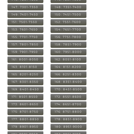
147: 7301-7350
148: 7351-7400
149: 7401-7450
150: 7451-7500
151: 7501-7550
152: 7551-7600
153: 7601-7650
154: 7651-7700
155: 7701-7750
156: 7751-7800
157: 7801-7850
158: 7851-7900
159: 7901-7950
160: 7951-8000
161: 8001-8050
162: 8051-8100
163: 8101-8150
164: 8151-8200
165: 8201-8250
166: 8251-8300
167: 8301-8350
168: 8351-8400
169: 8401-8450
170: 8451-8500
171: 8501-8550
172: 8551-8600
173: 8601-8650
174: 8651-8700
175: 8701-8750
176: 8751-8800
177: 8801-8850
178: 8851-8900
179: 8901-8950
180: 8951-9000