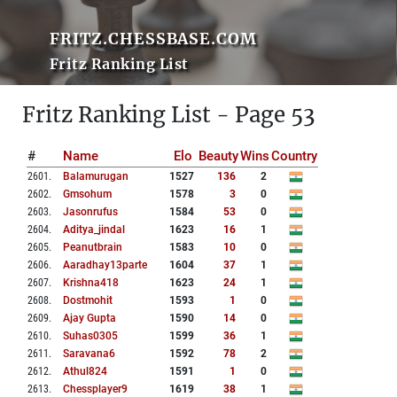
FRITZ.CHESSBASE.COM
Fritz Ranking List
Fritz Ranking List - Page 53
#
Name
Elo
Beauty
Wins
Country
2601
.
Balamurugan
1527
136
2
2602
.
Gmsohum
1578
3
0
2603
.
Jasonrufus
1584
53
0
2604
.
Aditya_jindal
1623
16
1
2605
.
Peanutbrain
1583
10
0
2606
.
Aaradhay13parte
1604
37
1
2607
.
Krishna418
1623
24
1
2608
.
Dostmohit
1593
1
0
2609
.
Ajay Gupta
1590
14
0
2610
.
Suhas0305
1599
36
1
2611
.
Saravana6
1592
78
2
2612
.
Athul824
1591
1
0
2613
.
Chessplayer9
1619
38
1