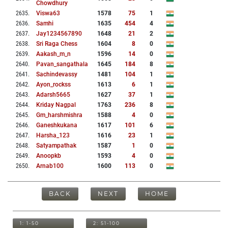
Chowdhury
2635
.
Viswa63
1578
75
1
2636
.
Samhi
1635
454
4
2637
.
Jay1234567890
1648
21
2
2638
.
Sri Raga Chess
1604
8
0
2639
.
Aakash_m_n
1596
14
0
2640
.
Pavan_sangathala
1645
184
8
2641
.
Sachindevassy
1481
104
1
2642
.
Ayon_rockss
1613
6
1
2643
.
Adarsh5665
1627
37
1
2644
.
Kriday Nagpal
1763
236
8
2645
.
Gm_harshmishra
1588
4
0
2646
.
Ganeshkukana
1617
101
6
2647
.
Harsha_123
1616
23
1
2648
.
Satyampathak
1587
1
0
2649
.
Anoopkb
1593
4
0
2650
.
Arnab100
1600
113
0
BACK
NEXT
HOME
1: 1-50
2: 51-100