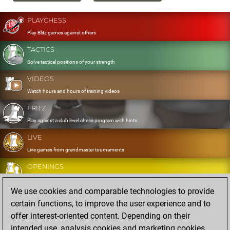
PLAYCHESS
Play Blitz games against others
TACTICS
Solve tactical positions of your strength
VIDEOS
Watch hours and hours of training videos
FRITZ
Play against a club level chess program with hints
LIVE
Live games from grandmaster tournaments
OPENINGS
Develop and exercise your openings
We use cookies and comparable technologies to provide
DATABASE
certain functions, to improve the user experience and to
Eight million strong games
offer interest-oriented content. Depending on their
MYGAMES
intended use, analysis cookies and marketing cookies