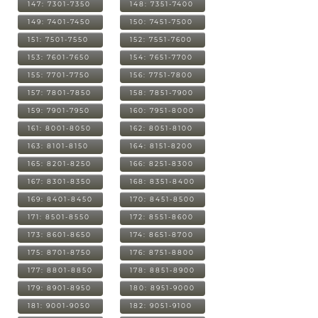
147: 7301-7350
148: 7351-7400
149: 7401-7450
150: 7451-7500
151: 7501-7550
152: 7551-7600
153: 7601-7650
154: 7651-7700
155: 7701-7750
156: 7751-7800
157: 7801-7850
158: 7851-7900
159: 7901-7950
160: 7951-8000
161: 8001-8050
162: 8051-8100
163: 8101-8150
164: 8151-8200
165: 8201-8250
166: 8251-8300
167: 8301-8350
168: 8351-8400
169: 8401-8450
170: 8451-8500
171: 8501-8550
172: 8551-8600
173: 8601-8650
174: 8651-8700
175: 8701-8750
176: 8751-8800
177: 8801-8850
178: 8851-8900
179: 8901-8950
180: 8951-9000
181: 9001-9050
182: 9051-9100