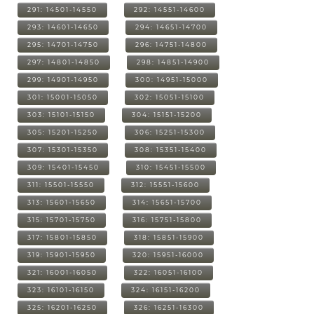
291: 14501-14550
292: 14551-14600
293: 14601-14650
294: 14651-14700
295: 14701-14750
296: 14751-14800
297: 14801-14850
298: 14851-14900
299: 14901-14950
300: 14951-15000
301: 15001-15050
302: 15051-15100
303: 15101-15150
304: 15151-15200
305: 15201-15250
306: 15251-15300
307: 15301-15350
308: 15351-15400
309: 15401-15450
310: 15451-15500
311: 15501-15550
312: 15551-15600
313: 15601-15650
314: 15651-15700
315: 15701-15750
316: 15751-15800
317: 15801-15850
318: 15851-15900
319: 15901-15950
320: 15951-16000
321: 16001-16050
322: 16051-16100
323: 16101-16150
324: 16151-16200
325: 16201-16250
326: 16251-16300