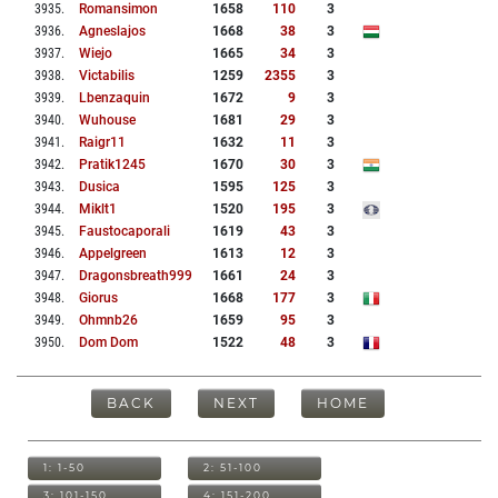
3935
.
Romansimon
1658
110
3
3936
.
Agneslajos
1668
38
3
3937
.
Wiejo
1665
34
3
3938
.
Victabilis
1259
2355
3
3939
.
Lbenzaquin
1672
9
3
3940
.
Wuhouse
1681
29
3
3941
.
Raigr11
1632
11
3
3942
.
Pratik1245
1670
30
3
3943
.
Dusica
1595
125
3
3944
.
Miklt1
1520
195
3
3945
.
Faustocaporali
1619
43
3
3946
.
Appelgreen
1613
12
3
3947
.
Dragonsbreath999
1661
24
3
3948
.
Giorus
1668
177
3
3949
.
Ohmnb26
1659
95
3
3950
.
Dom Dom
1522
48
3
BACK
NEXT
HOME
1: 1-50
2: 51-100
3: 101-150
4: 151-200