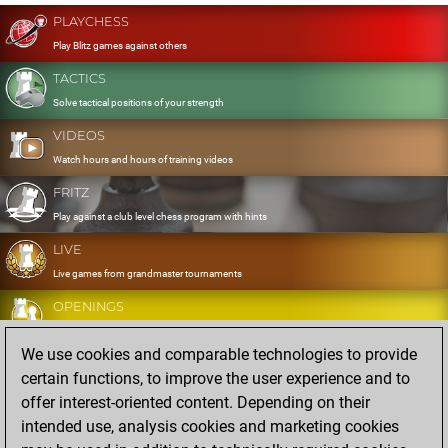
PLAYCHESS
Play Blitz games against others
TACTICS
Solve tactical positions of your strength
VIDEOS
Watch hours and hours of training videos
FRITZ
Play against a club level chess program with hints
LIVE
Live games from grandmaster tournaments
OPENINGS
Develop and exercise your openings
We use cookies and comparable technologies to provide
DATABASE
certain functions, to improve the user experience and to
Eight million strong games
offer interest-oriented content. Depending on their
MYGAMES
intended use, analysis cookies and marketing cookies
Store and analyse your own games in the cloud