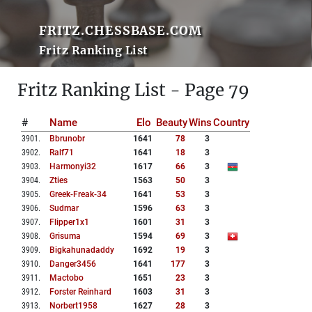
FRITZ.CHESSBASE.COM
Fritz Ranking List
Fritz Ranking List - Page 79
#
Name
Elo
Beauty
Wins
Country
3901
.
Bbrunobr
1641
78
3
3902
.
Ralf71
1641
18
3
3903
.
Harmonyi32
1617
66
3
3904
.
Zties
1563
50
3
3905
.
Greek-Freak-34
1641
53
3
3906
.
Sudmar
1596
63
3
3907
.
Flipper1x1
1601
31
3
3908
.
Grisuma
1594
69
3
3909
.
Bigkahunadaddy
1692
19
3
3910
.
Danger3456
1641
177
3
3911
.
Mactobo
1651
23
3
3912
.
Forster Reinhard
1603
31
3
3913
.
Norbert1958
1627
28
3