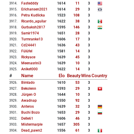
3914
.
Fastedddy
1614
11
3
3915
.
Erichansen2021
1614
29
3
3916
.
Petra Kudlicka
1523
108
3
3917
.
Ricardo_aguilar
1622
38
3
3918
.
Gurbaksh2817
1595
146
3
3919
.
Samir1974
1651
28
3
3920
.
Turmranke13
1606
17
3
3921
.
Cd24441
1636
43
3
3922
.
Fülüfel
1581
14
3
3923
.
Rickyace
1639
45
3
3924
.
Meenasrini3
1639
10
3
3925
.
Aniket000
1622
14
3
#
Name
Elo
Beauty
Wins
Country
3926
.
Bimlado
1610
53
3
3927
.
Bekolenn
1593
29
3
3928
.
Jürgen O
1644
10
3
3929
.
Awadnap
1550
92
3
3930
.
Anteros
1639
32
3
3931
.
Buchi Bozo
1653
29
3
3932
.
Delle61
1606
46
3
3933
.
Mistermarple
1657
305
3
3934
.
Dead_pawn2
1556
61
3