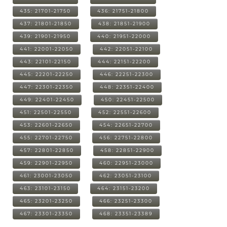
435: 21701-21750
436: 21751-21800
437: 21801-21850
438: 21851-21900
439: 21901-21950
440: 21951-22000
441: 22001-22050
442: 22051-22100
443: 22101-22150
444: 22151-22200
445: 22201-22250
446: 22251-22300
447: 22301-22350
448: 22351-22400
449: 22401-22450
450: 22451-22500
451: 22501-22550
452: 22551-22600
453: 22601-22650
454: 22651-22700
455: 22701-22750
456: 22751-22800
457: 22801-22850
458: 22851-22900
459: 22901-22950
460: 22951-23000
461: 23001-23050
462: 23051-23100
463: 23101-23150
464: 23151-23200
465: 23201-23250
466: 23251-23300
467: 23301-23350
468: 23351-23389