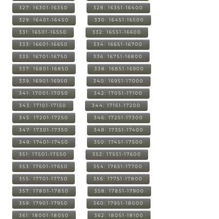
327: 16301-16350
328: 16351-16400
329: 16401-16450
330: 16451-16500
331: 16501-16550
332: 16551-16600
333: 16601-16650
334: 16651-16700
335: 16701-16750
336: 16751-16800
337: 16801-16850
338: 16851-16900
339: 16901-16950
340: 16951-17000
341: 17001-17050
342: 17051-17100
343: 17101-17150
344: 17151-17200
345: 17201-17250
346: 17251-17300
347: 17301-17350
348: 17351-17400
349: 17401-17450
350: 17451-17500
351: 17501-17550
352: 17551-17600
353: 17601-17650
354: 17651-17700
355: 17701-17750
356: 17751-17800
357: 17801-17850
358: 17851-17900
359: 17901-17950
360: 17951-18000
361: 18001-18050
362: 18051-18100