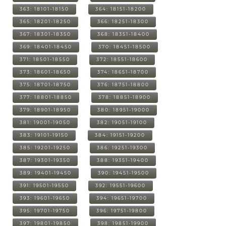
363: 18101-18150
364: 18151-18200
365: 18201-18250
366: 18251-18300
367: 18301-18350
368: 18351-18400
369: 18401-18450
370: 18451-18500
371: 18501-18550
372: 18551-18600
373: 18601-18650
374: 18651-18700
375: 18701-18750
376: 18751-18800
377: 18801-18850
378: 18851-18900
379: 18901-18950
380: 18951-19000
381: 19001-19050
382: 19051-19100
383: 19101-19150
384: 19151-19200
385: 19201-19250
386: 19251-19300
387: 19301-19350
388: 19351-19400
389: 19401-19450
390: 19451-19500
391: 19501-19550
392: 19551-19600
393: 19601-19650
394: 19651-19700
395: 19701-19750
396: 19751-19800
397: 19801-19850
398: 19851-19900