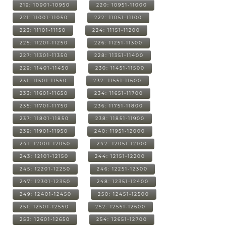
219: 10901-10950
220: 10951-11000
221: 11001-11050
222: 11051-11100
223: 11101-11150
224: 11151-11200
225: 11201-11250
226: 11251-11300
227: 11301-11350
228: 11351-11400
229: 11401-11450
230: 11451-11500
231: 11501-11550
232: 11551-11600
233: 11601-11650
234: 11651-11700
235: 11701-11750
236: 11751-11800
237: 11801-11850
238: 11851-11900
239: 11901-11950
240: 11951-12000
241: 12001-12050
242: 12051-12100
243: 12101-12150
244: 12151-12200
245: 12201-12250
246: 12251-12300
247: 12301-12350
248: 12351-12400
249: 12401-12450
250: 12451-12500
251: 12501-12550
252: 12551-12600
253: 12601-12650
254: 12651-12700