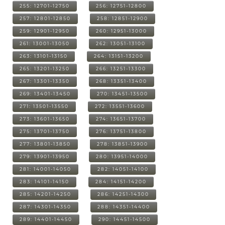
255: 12701-12750
256: 12751-12800
257: 12801-12850
258: 12851-12900
259: 12901-12950
260: 12951-13000
261: 13001-13050
262: 13051-13100
263: 13101-13150
264: 13151-13200
265: 13201-13250
266: 13251-13300
267: 13301-13350
268: 13351-13400
269: 13401-13450
270: 13451-13500
271: 13501-13550
272: 13551-13600
273: 13601-13650
274: 13651-13700
275: 13701-13750
276: 13751-13800
277: 13801-13850
278: 13851-13900
279: 13901-13950
280: 13951-14000
281: 14001-14050
282: 14051-14100
283: 14101-14150
284: 14151-14200
285: 14201-14250
286: 14251-14300
287: 14301-14350
288: 14351-14400
289: 14401-14450
290: 14451-14500