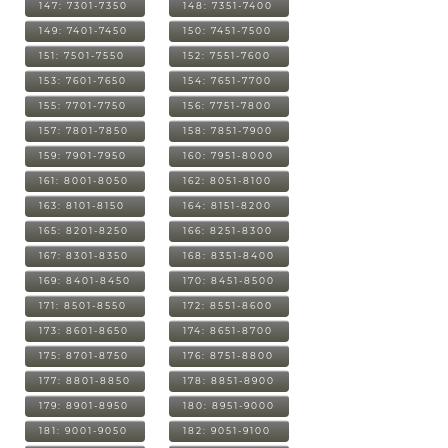
147: 7301-7350
148: 7351-7400
149: 7401-7450
150: 7451-7500
151: 7501-7550
152: 7551-7600
153: 7601-7650
154: 7651-7700
155: 7701-7750
156: 7751-7800
157: 7801-7850
158: 7851-7900
159: 7901-7950
160: 7951-8000
161: 8001-8050
162: 8051-8100
163: 8101-8150
164: 8151-8200
165: 8201-8250
166: 8251-8300
167: 8301-8350
168: 8351-8400
169: 8401-8450
170: 8451-8500
171: 8501-8550
172: 8551-8600
173: 8601-8650
174: 8651-8700
175: 8701-8750
176: 8751-8800
177: 8801-8850
178: 8851-8900
179: 8901-8950
180: 8951-9000
181: 9001-9050
182: 9051-9100