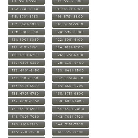
111: 5501-5550
112: 5551-5600
113: 5601-5650
114: 5651-5700
115: 5701-5750
116: 5751-5800
117: 5801-5850
118: 5851-5900
119: 5901-5950
120: 5951-6000
121: 6001-6050
122: 6051-6100
123: 6101-6150
124: 6151-6200
125: 6201-6250
126: 6251-6300
127: 6301-6350
128: 6351-6400
129: 6401-6450
130: 6451-6500
131: 6501-6550
132: 6551-6600
133: 6601-6650
134: 6651-6700
135: 6701-6750
136: 6751-6800
137: 6801-6850
138: 6851-6900
139: 6901-6950
140: 6951-7000
141: 7001-7050
142: 7051-7100
143: 7101-7150
144: 7151-7200
145: 7201-7250
146: 7251-7300