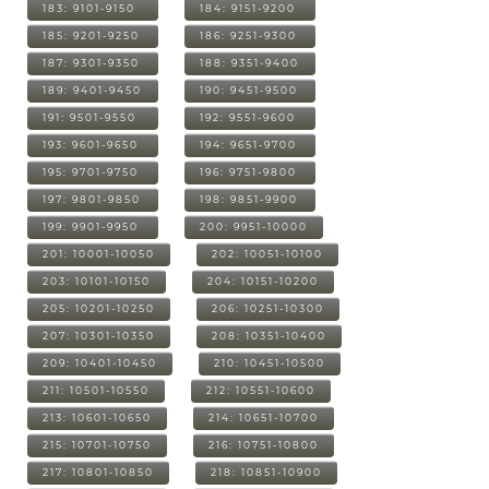
183: 9101-9150
184: 9151-9200
185: 9201-9250
186: 9251-9300
187: 9301-9350
188: 9351-9400
189: 9401-9450
190: 9451-9500
191: 9501-9550
192: 9551-9600
193: 9601-9650
194: 9651-9700
195: 9701-9750
196: 9751-9800
197: 9801-9850
198: 9851-9900
199: 9901-9950
200: 9951-10000
201: 10001-10050
202: 10051-10100
203: 10101-10150
204: 10151-10200
205: 10201-10250
206: 10251-10300
207: 10301-10350
208: 10351-10400
209: 10401-10450
210: 10451-10500
211: 10501-10550
212: 10551-10600
213: 10601-10650
214: 10651-10700
215: 10701-10750
216: 10751-10800
217: 10801-10850
218: 10851-10900