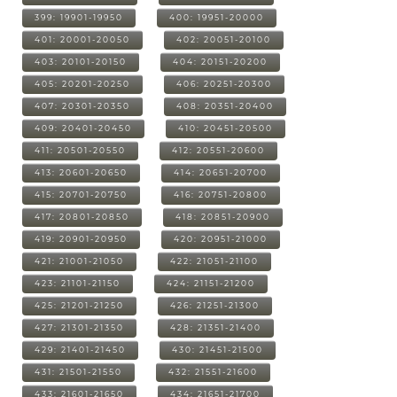
399: 19901-19950
400: 19951-20000
401: 20001-20050
402: 20051-20100
403: 20101-20150
404: 20151-20200
405: 20201-20250
406: 20251-20300
407: 20301-20350
408: 20351-20400
409: 20401-20450
410: 20451-20500
411: 20501-20550
412: 20551-20600
413: 20601-20650
414: 20651-20700
415: 20701-20750
416: 20751-20800
417: 20801-20850
418: 20851-20900
419: 20901-20950
420: 20951-21000
421: 21001-21050
422: 21051-21100
423: 21101-21150
424: 21151-21200
425: 21201-21250
426: 21251-21300
427: 21301-21350
428: 21351-21400
429: 21401-21450
430: 21451-21500
431: 21501-21550
432: 21551-21600
433: 21601-21650
434: 21651-21700