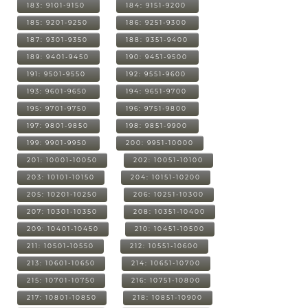
183: 9101-9150
184: 9151-9200
185: 9201-9250
186: 9251-9300
187: 9301-9350
188: 9351-9400
189: 9401-9450
190: 9451-9500
191: 9501-9550
192: 9551-9600
193: 9601-9650
194: 9651-9700
195: 9701-9750
196: 9751-9800
197: 9801-9850
198: 9851-9900
199: 9901-9950
200: 9951-10000
201: 10001-10050
202: 10051-10100
203: 10101-10150
204: 10151-10200
205: 10201-10250
206: 10251-10300
207: 10301-10350
208: 10351-10400
209: 10401-10450
210: 10451-10500
211: 10501-10550
212: 10551-10600
213: 10601-10650
214: 10651-10700
215: 10701-10750
216: 10751-10800
217: 10801-10850
218: 10851-10900