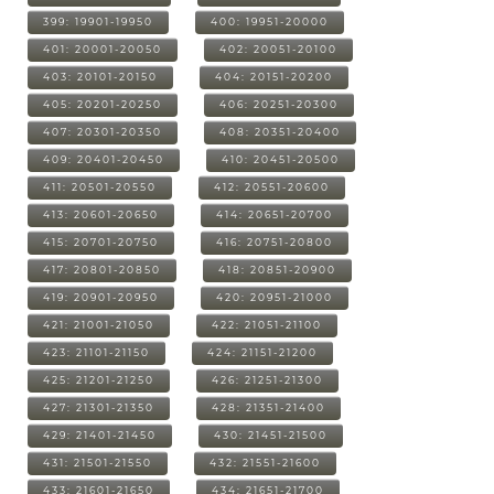
399: 19901-19950
400: 19951-20000
401: 20001-20050
402: 20051-20100
403: 20101-20150
404: 20151-20200
405: 20201-20250
406: 20251-20300
407: 20301-20350
408: 20351-20400
409: 20401-20450
410: 20451-20500
411: 20501-20550
412: 20551-20600
413: 20601-20650
414: 20651-20700
415: 20701-20750
416: 20751-20800
417: 20801-20850
418: 20851-20900
419: 20901-20950
420: 20951-21000
421: 21001-21050
422: 21051-21100
423: 21101-21150
424: 21151-21200
425: 21201-21250
426: 21251-21300
427: 21301-21350
428: 21351-21400
429: 21401-21450
430: 21451-21500
431: 21501-21550
432: 21551-21600
433: 21601-21650
434: 21651-21700