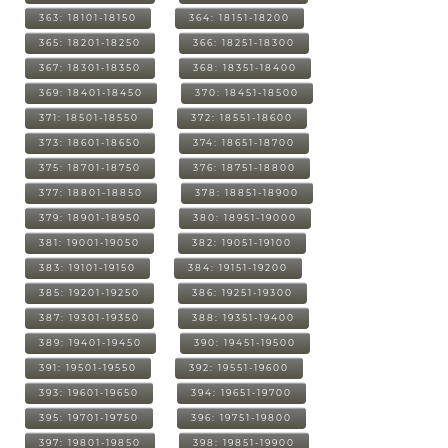
363: 18101-18150
364: 18151-18200
365: 18201-18250
366: 18251-18300
367: 18301-18350
368: 18351-18400
369: 18401-18450
370: 18451-18500
371: 18501-18550
372: 18551-18600
373: 18601-18650
374: 18651-18700
375: 18701-18750
376: 18751-18800
377: 18801-18850
378: 18851-18900
379: 18901-18950
380: 18951-19000
381: 19001-19050
382: 19051-19100
383: 19101-19150
384: 19151-19200
385: 19201-19250
386: 19251-19300
387: 19301-19350
388: 19351-19400
389: 19401-19450
390: 19451-19500
391: 19501-19550
392: 19551-19600
393: 19601-19650
394: 19651-19700
395: 19701-19750
396: 19751-19800
397: 19801-19850
398: 19851-19900