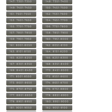
147: 7301-7350
148: 7351-7400
149: 7401-7450
150: 7451-7500
151: 7501-7550
152: 7551-7600
153: 7601-7650
154: 7651-7700
155: 7701-7750
156: 7751-7800
157: 7801-7850
158: 7851-7900
159: 7901-7950
160: 7951-8000
161: 8001-8050
162: 8051-8100
163: 8101-8150
164: 8151-8200
165: 8201-8250
166: 8251-8300
167: 8301-8350
168: 8351-8400
169: 8401-8450
170: 8451-8500
171: 8501-8550
172: 8551-8600
173: 8601-8650
174: 8651-8700
175: 8701-8750
176: 8751-8800
177: 8801-8850
178: 8851-8900
179: 8901-8950
180: 8951-9000
181: 9001-9050
182: 9051-9100