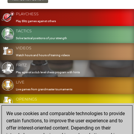
PLAYCHESS
Play Blitz games against others
TACTICS
Solve tactical positions of your strength
VIDEOS
Watch hours and hours of training videos
FRITZ
Play against a club level chess program with hints
LIVE
Live games from grandmaster tournaments
OPENINGS
Develop and exercise your openings
We use cookies and comparable technologies to provide
DATABASE
certain functions, to improve the user experience and to
Eight million strong games
offer interest-oriented content. Depending on their
MYGAMES