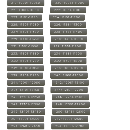
219: 10901-10950
220: 10951-11000
221: 11001-11050
222: 11051-11100
223: 11101-11150
224: 11151-11200
225: 11201-11250
226: 11251-11300
227: 11301-11350
228: 11351-11400
229: 11401-11450
230: 11451-11500
231: 11501-11550
232: 11551-11600
233: 11601-11650
234: 11651-11700
235: 11701-11750
236: 11751-11800
237: 11801-11850
238: 11851-11900
239: 11901-11950
240: 11951-12000
241: 12001-12050
242: 12051-12100
243: 12101-12150
244: 12151-12200
245: 12201-12250
246: 12251-12300
247: 12301-12350
248: 12351-12400
249: 12401-12450
250: 12451-12500
251: 12501-12550
252: 12551-12600
253: 12601-12650
254: 12651-12700