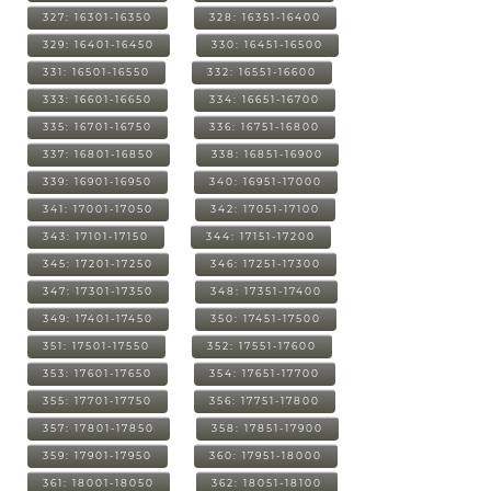
327: 16301-16350
328: 16351-16400
329: 16401-16450
330: 16451-16500
331: 16501-16550
332: 16551-16600
333: 16601-16650
334: 16651-16700
335: 16701-16750
336: 16751-16800
337: 16801-16850
338: 16851-16900
339: 16901-16950
340: 16951-17000
341: 17001-17050
342: 17051-17100
343: 17101-17150
344: 17151-17200
345: 17201-17250
346: 17251-17300
347: 17301-17350
348: 17351-17400
349: 17401-17450
350: 17451-17500
351: 17501-17550
352: 17551-17600
353: 17601-17650
354: 17651-17700
355: 17701-17750
356: 17751-17800
357: 17801-17850
358: 17851-17900
359: 17901-17950
360: 17951-18000
361: 18001-18050
362: 18051-18100