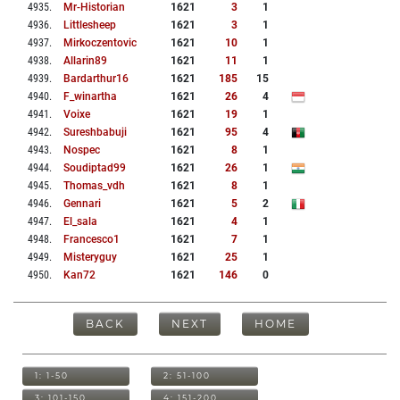
4935
.
Mr-Historian
1621
3
1
4936
.
Littlesheep
1621
3
1
4937
.
Mirkoczentovic
1621
10
1
4938
.
Allarin89
1621
11
1
4939
.
Bardarthur16
1621
185
15
4940
.
F_winartha
1621
26
4
4941
.
Voixe
1621
19
1
4942
.
Sureshbabuji
1621
95
4
4943
.
Nospec
1621
8
1
4944
.
Soudiptad99
1621
26
1
4945
.
Thomas_vdh
1621
8
1
4946
.
Gennari
1621
5
2
4947
.
El_sala
1621
4
1
4948
.
Francesco1
1621
7
1
4949
.
Misteryguy
1621
25
1
4950
.
Kan72
1621
146
0
BACK
NEXT
HOME
1: 1-50
2: 51-100
3: 101-150
4: 151-200