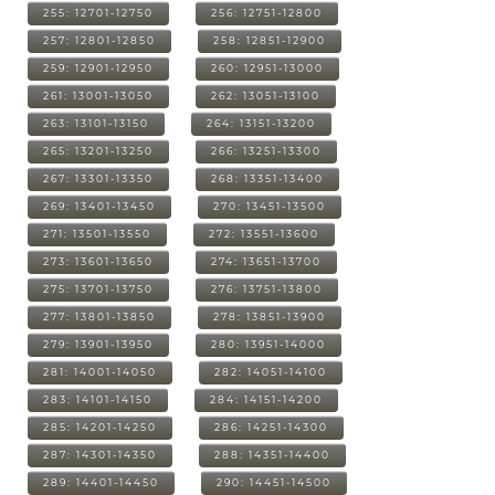
255: 12701-12750
256: 12751-12800
257: 12801-12850
258: 12851-12900
259: 12901-12950
260: 12951-13000
261: 13001-13050
262: 13051-13100
263: 13101-13150
264: 13151-13200
265: 13201-13250
266: 13251-13300
267: 13301-13350
268: 13351-13400
269: 13401-13450
270: 13451-13500
271: 13501-13550
272: 13551-13600
273: 13601-13650
274: 13651-13700
275: 13701-13750
276: 13751-13800
277: 13801-13850
278: 13851-13900
279: 13901-13950
280: 13951-14000
281: 14001-14050
282: 14051-14100
283: 14101-14150
284: 14151-14200
285: 14201-14250
286: 14251-14300
287: 14301-14350
288: 14351-14400
289: 14401-14450
290: 14451-14500