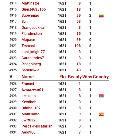
4914
.
Mattinator
1621
8
1
4915
.
Guest4635165
1621
18
1
4916
.
Superpijao
1621
39
2
4917
.
Scrr
1621
53
1
4918
.
Orangeoakleaf
1621
3
1
4919
.
Flanderslion
1621
15
1
4920
.
Mapace
1621
39
0
4921
.
Trsrchst
1621
108
8
4922
.
Last_knight77
1621
3
1
4923
.
Carabande67
1621
3
1
4924
.
Ricogolberg
1621
18
2
4925
.
Samuelwie
1621
43
1
#
Name
Elo
Beauty
Wins
Country
4926
.
Frommi
1621
1
1
4927
.
Azraazwar01
1621
3
1
4928
.
Lenkaaa
1621
8
1
4929
.
Kerstbob
1621
3
1
4930
.
Oddball102
1621
8
1
4931
.
Montillano
1621
9
1
4932
.
Jwiz0329
1621
8
1
4933
.
Pesca-Pescatarian
1621
3
1
4934
.
Aero960
1621
7
1