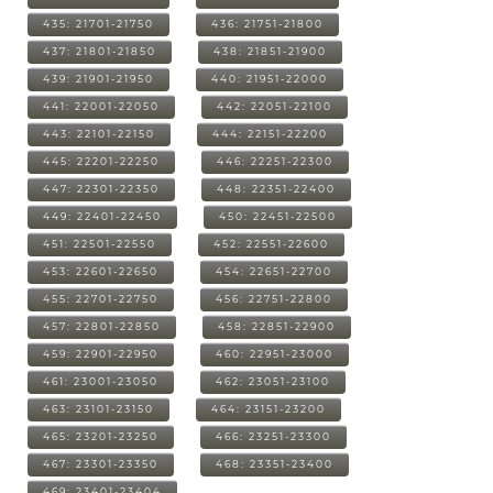
435: 21701-21750
436: 21751-21800
437: 21801-21850
438: 21851-21900
439: 21901-21950
440: 21951-22000
441: 22001-22050
442: 22051-22100
443: 22101-22150
444: 22151-22200
445: 22201-22250
446: 22251-22300
447: 22301-22350
448: 22351-22400
449: 22401-22450
450: 22451-22500
451: 22501-22550
452: 22551-22600
453: 22601-22650
454: 22651-22700
455: 22701-22750
456: 22751-22800
457: 22801-22850
458: 22851-22900
459: 22901-22950
460: 22951-23000
461: 23001-23050
462: 23051-23100
463: 23101-23150
464: 23151-23200
465: 23201-23250
466: 23251-23300
467: 23301-23350
468: 23351-23400
469: 23401-23404