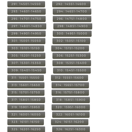
291: 14501-14550
292: 14551-14600
293: 14601-14650
294: 14651-14700
295: 14701-14750
296: 14751-14800
297: 14801-14850
298: 14851-14900
299: 14901-14950
300: 14951-15000
301: 15001-15050
302: 15051-15100
303: 15101-15150
304: 15151-15200
305: 15201-15250
306: 15251-15300
307: 15301-15350
308: 15351-15400
309: 15401-15450
310: 15451-15500
311: 15501-15550
312: 15551-15600
313: 15601-15650
314: 15651-15700
315: 15701-15750
316: 15751-15800
317: 15801-15850
318: 15851-15900
319: 15901-15950
320: 15951-16000
321: 16001-16050
322: 16051-16100
323: 16101-16150
324: 16151-16200
325: 16201-16250
326: 16251-16300