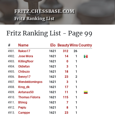
FRITZ.CHESSBASE.COM
Fritz Ranking List
Fritz Ranking List - Page 99
#
Name
Elo
Beauty
Wins
Country
4901
.
Rakso17
1621
312
26
4902
.
Jose Mora
1621
14
1
4903
.
Killingfloor
1621
0
1
4904
.
Oldiefan
1621
3
1
4905
.
Chibuzo
1621
18
1
4906
.
Benny17
1621
23
2
4907
.
Wendeldomingos
1621
3
1
4908
.
Krog_dk
1621
17
1
4909
.
Antanas50
1621
11
1
4910
.
Thomas Fidorra
1621
115
1
4911
.
Btmcg
1621
7
1
4912
.
Peplu
1621
8
1
4913
.
Camppe
1621
23
1