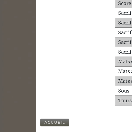
Score
Sacri
Sacri
Sacri
Sacrif
Sacrif
Mats 
Mats 
Mats 
Sous
Tours
ACCUEIL