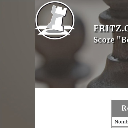
FRITZ.
Score "B
R
Nombr