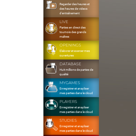
Regarder des heures et
des heures de videos
d'entraînement
LIVE
Parties en direct des
tournois des grands
maîtres
OPENINGS
Elaborer et exercer mes
ouvertures
DATABASE
Huit millions de parties de
qualité
MYGAMES
Enregistrer et anayliser
mes parties dans le cloud
PLAYERS
Enregistrer et anayliser
mes parties dans le cloud
STUDIES
Enregistrer et anayliser
mes parties dans le cloud