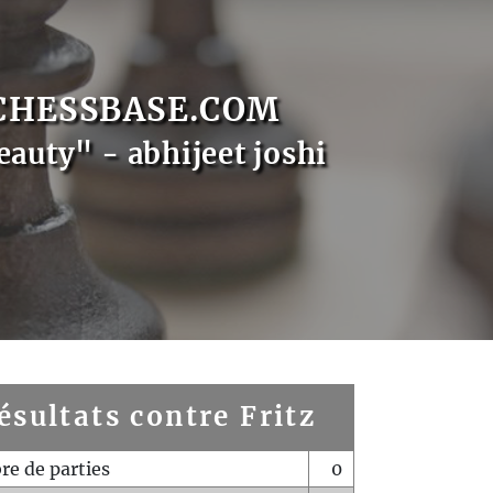
CHESSBASE.COM
eauty" - abhijeet joshi
ésultats contre Fritz
e de parties
0