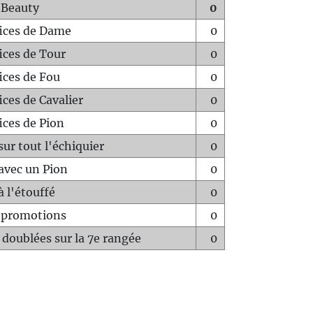
 Beauty
0
fices de Dame
0
fices de Tour
0
fices de Fou
0
ices de Cavalier
0
ices de Pion
0
sur tout l'échiquier
0
avec un Pion
0
à l'étouffé
0
-promotions
0
 doublées sur la 7e rangée
0