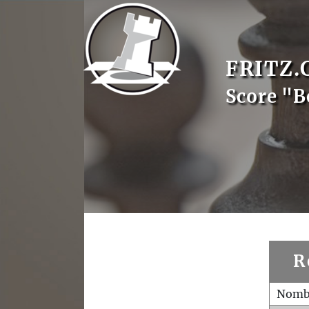
FRITZ.
Score "B
R
Nombr