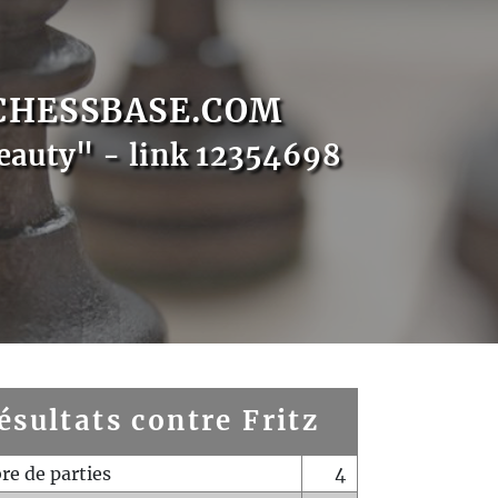
CHESSBASE.COM
eauty" - link 12354698
ésultats contre Fritz
e de parties
4