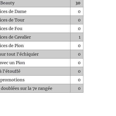
 Beauty
30
fices de Dame
0
fices de Tour
0
fices de Fou
0
ices de Cavalier
1
ices de Pion
0
sur tout l'échiquier
0
avec un Pion
0
à l'étouffé
0
-promotions
0
 doublées sur la 7e rangée
0