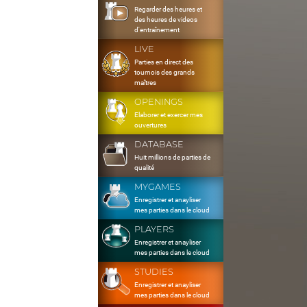
Regarder des heures et
des heures de videos
d'entraînement
LIVE
Parties en direct des
tournois des grands
maîtres
OPENINGS
Elaborer et exercer mes
ouvertures
DATABASE
Huit millions de parties de
qualité
MYGAMES
Enregistrer et anayliser
mes parties dans le cloud
PLAYERS
Enregistrer et anayliser
mes parties dans le cloud
STUDIES
Enregistrer et anayliser
mes parties dans le cloud