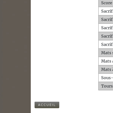
Score
Sacri
Sacri
Sacri
Sacrif
Sacrif
Mats 
Mats 
Mats 
Sous
Tours
ACCUEIL