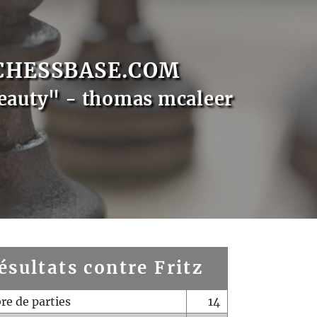
CHESSBASE.COM
eauty" - thomas mcaleer
ésultats contre Fritz
e de parties
14