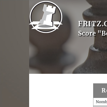
FRITZ.
Score "B
R
Nombr