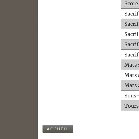
Score
Sacri
Sacri
Sacri
Sacrif
Sacrif
Mats 
Mats 
Mats 
Sous
Tours
ACCUEIL