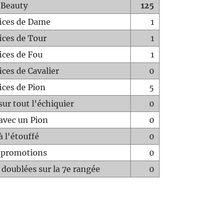
 Beauty
125
fices de Dame
1
fices de Tour
1
fices de Fou
1
ices de Cavalier
0
ices de Pion
5
sur tout l'échiquier
0
avec un Pion
0
à l'étouffé
0
-promotions
0
 doublées sur la 7e rangée
0