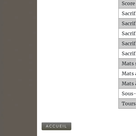
Score
Sacri
Sacri
Sacri
Sacrif
Sacrif
Mats 
Mats 
Mats 
Sous
Tours
ACCUEIL