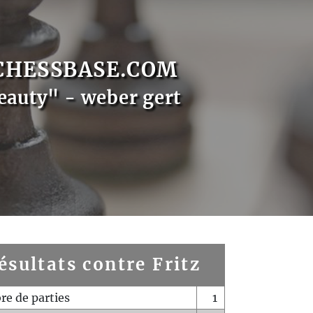
CHESSBASE.COM
eauty" - weber gert
ésultats contre Fritz
e de parties
1