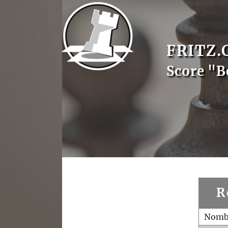
FRITZ.
Score "B
R
Nombr