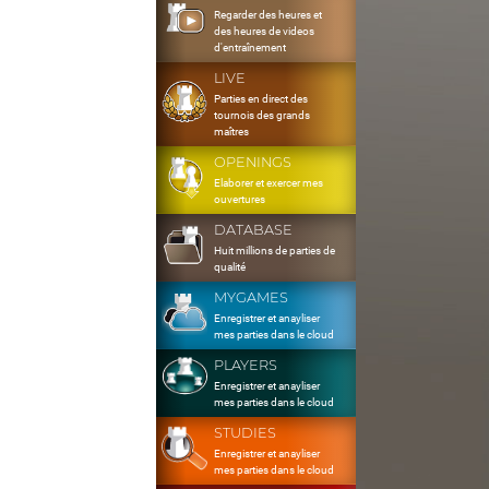
Regarder des heures et
des heures de videos
d'entraînement
LIVE
Parties en direct des
tournois des grands
maîtres
OPENINGS
Elaborer et exercer mes
ouvertures
DATABASE
Huit millions de parties de
qualité
MYGAMES
Enregistrer et anayliser
mes parties dans le cloud
PLAYERS
Enregistrer et anayliser
mes parties dans le cloud
STUDIES
Enregistrer et anayliser
mes parties dans le cloud