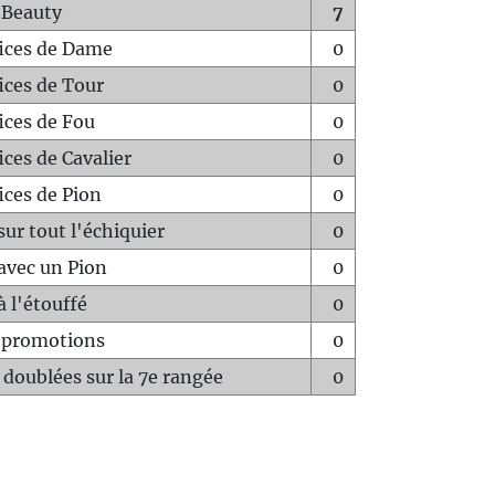
 Beauty
7
fices de Dame
0
fices de Tour
0
fices de Fou
0
ices de Cavalier
0
ices de Pion
0
sur tout l'échiquier
0
avec un Pion
0
à l'étouffé
0
-promotions
0
 doublées sur la 7e rangée
0