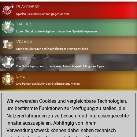
PLAYCHESS
Spielen Sie Online Schach gegen andere
TACTICS
Lösen Sie taktische Aufgaben, die zu Ihrer Spielstärke passen
VIDEOS
Stunden über Stunden hochklassiger Trainingsvideos
FRITZ
Das Schachprogramm, das wie ein Mensch spielt. Mit guten Tipps
LIVE
Live Partien aus laufenden Großmeisterturnieren
OPENINGS
Wir verwenden Cookies und vergleichbare Technologien,
Erfassen und Üben Sie Ihr Eröffnungsrepertoire
um bestimmte Funktionen zur Verfügung zu stellen, die
DATABASE
Nutzererfahrungen zu verbessern und interessengerechte
Acht Millionen starke Partien
Inhalte auszuspielen. Abhängig von ihrem
MYGAMES
Verwendungszweck können dabei neben technisch
Speichern und analysieren Sie eigene Partien in der Cloud