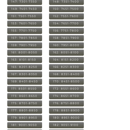
147: 7301-7350
148: 7351-7400
149: 7401-7450
150: 7451-7500
151: 7501-7550
152: 7551-7600
153: 7601-7650
154: 7651-7700
155: 7701-7750
156: 7751-7800
157: 7801-7850
158: 7851-7900
159: 7901-7950
160: 7951-8000
161: 8001-8050
162: 8051-8100
163: 8101-8150
164: 8151-8200
165: 8201-8250
166: 8251-8300
167: 8301-8350
168: 8351-8400
169: 8401-8450
170: 8451-8500
171: 8501-8550
172: 8551-8600
173: 8601-8650
174: 8651-8700
175: 8701-8750
176: 8751-8800
177: 8801-8850
178: 8851-8900
179: 8901-8950
180: 8951-9000
181: 9001-9050
182: 9051-9100