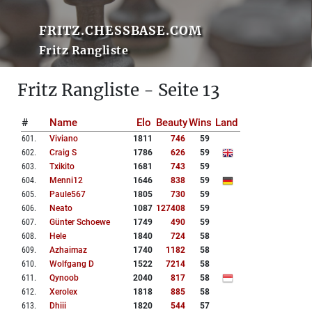
FRITZ.CHESSBASE.COM
Fritz Rangliste
Fritz Rangliste - Seite 13
#
Name
Elo
Beauty
Wins
Land
601
.
Viviano
1811
746
59
602
.
Craig S
1786
626
59
603
.
Txikito
1681
743
59
604
.
Menni12
1646
838
59
605
.
Paule567
1805
730
59
606
.
Neato
1087
127408
59
607
.
Günter Schoewe
1749
490
59
608
.
Hele
1840
724
58
609
.
Azhaimaz
1740
1182
58
610
.
Wolfgang D
1522
7214
58
611
.
Qynoob
2040
817
58
612
.
Xerolex
1818
885
58
613
.
Dhiii
1820
544
57