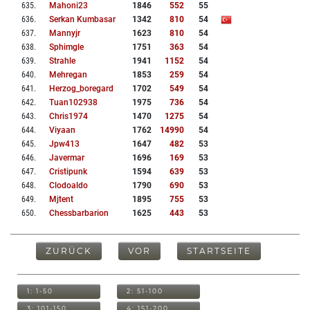
635
.
Mahoni23
1846
552
55
636
.
Serkan Kumbasar
1342
810
54
637
.
Mannyjr
1623
810
54
638
.
Sphimgle
1751
363
54
639
.
Strahle
1941
1152
54
640
.
Mehregan
1853
259
54
641
.
Herzog_boregard
1702
549
54
642
.
Tuan102938
1975
736
54
643
.
Chris1974
1470
1275
54
644
.
Viyaan
1762
14990
54
645
.
Jpw413
1647
482
53
646
.
Javermar
1696
169
53
647
.
Cristipunk
1594
639
53
648
.
Clodoaldo
1790
690
53
649
.
Mjtent
1895
755
53
650
.
Chessbarbarion
1625
443
53
ZURÜCK
VOR
STARTSEITE
1: 1-50
2: 51-100
3: 101-150
4: 151-200