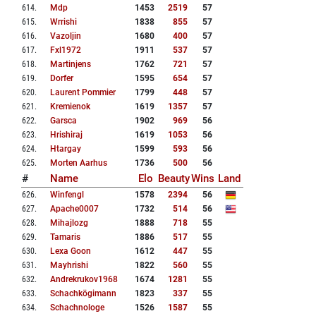
614
.
Mdp
1453
2519
57
615
.
Wrrishi
1838
855
57
616
.
Vazoljin
1680
400
57
617
.
Fxl1972
1911
537
57
618
.
Martinjens
1762
721
57
619
.
Dorfer
1595
654
57
620
.
Laurent Pommier
1799
448
57
621
.
Kremienok
1619
1357
57
622
.
Garsca
1902
969
56
623
.
Hrishiraj
1619
1053
56
624
.
Htargay
1599
593
56
625
.
Morten Aarhus
1736
500
56
#
Name
Elo
Beauty
Wins
Land
626
.
Winfengl
1578
2394
56
627
.
Apache0007
1732
514
56
628
.
Mihajlozg
1888
718
55
629
.
Tamaris
1886
517
55
630
.
Lexa Goon
1612
447
55
631
.
Mayhrishi
1822
560
55
632
.
Andrekrukov1968
1674
1281
55
633
.
Schachkögimann
1823
337
55
634
.
Schachnologe
1526
1587
55