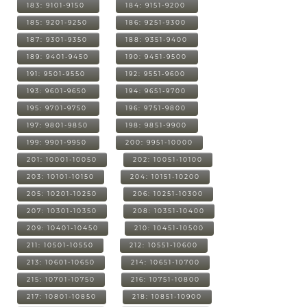
183: 9101-9150
184: 9151-9200
185: 9201-9250
186: 9251-9300
187: 9301-9350
188: 9351-9400
189: 9401-9450
190: 9451-9500
191: 9501-9550
192: 9551-9600
193: 9601-9650
194: 9651-9700
195: 9701-9750
196: 9751-9800
197: 9801-9850
198: 9851-9900
199: 9901-9950
200: 9951-10000
201: 10001-10050
202: 10051-10100
203: 10101-10150
204: 10151-10200
205: 10201-10250
206: 10251-10300
207: 10301-10350
208: 10351-10400
209: 10401-10450
210: 10451-10500
211: 10501-10550
212: 10551-10600
213: 10601-10650
214: 10651-10700
215: 10701-10750
216: 10751-10800
217: 10801-10850
218: 10851-10900