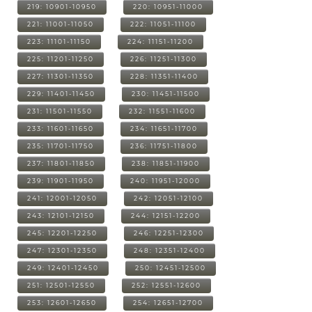
219: 10901-10950
220: 10951-11000
221: 11001-11050
222: 11051-11100
223: 11101-11150
224: 11151-11200
225: 11201-11250
226: 11251-11300
227: 11301-11350
228: 11351-11400
229: 11401-11450
230: 11451-11500
231: 11501-11550
232: 11551-11600
233: 11601-11650
234: 11651-11700
235: 11701-11750
236: 11751-11800
237: 11801-11850
238: 11851-11900
239: 11901-11950
240: 11951-12000
241: 12001-12050
242: 12051-12100
243: 12101-12150
244: 12151-12200
245: 12201-12250
246: 12251-12300
247: 12301-12350
248: 12351-12400
249: 12401-12450
250: 12451-12500
251: 12501-12550
252: 12551-12600
253: 12601-12650
254: 12651-12700