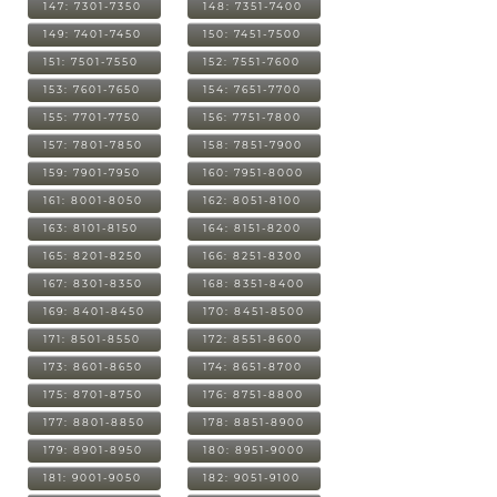
147: 7301-7350
148: 7351-7400
149: 7401-7450
150: 7451-7500
151: 7501-7550
152: 7551-7600
153: 7601-7650
154: 7651-7700
155: 7701-7750
156: 7751-7800
157: 7801-7850
158: 7851-7900
159: 7901-7950
160: 7951-8000
161: 8001-8050
162: 8051-8100
163: 8101-8150
164: 8151-8200
165: 8201-8250
166: 8251-8300
167: 8301-8350
168: 8351-8400
169: 8401-8450
170: 8451-8500
171: 8501-8550
172: 8551-8600
173: 8601-8650
174: 8651-8700
175: 8701-8750
176: 8751-8800
177: 8801-8850
178: 8851-8900
179: 8901-8950
180: 8951-9000
181: 9001-9050
182: 9051-9100