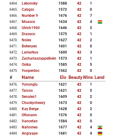
6464
.
Lebonsky
1588
42
1
6465
.
Cabgsc
1572
42
0
6466
.
Number 9
1676
42
7
6467
.
Moasco
1634
42
4
6468
.
Ulrich1960
1646
42
5
6469
.
Drassco
1575
42
1
6470
.
Nolex
1627
42
2
6471
.
Betenyen
1601
42
0
6472
.
Lamarkus
1600
42
3
6473
.
Zachariaszappelbein
1573
42
1
6474
.
Osika
1585
42
5
6475
.
Yooperdoc
1562
42
0
#
Name
Elo
Beauty
Wins
Land
6476
.
Yunonglu
1621
42
1
6477
.
Tarcos
1621
42
5
6478
.
Senales1
1609
42
2
6479
.
Chuckycheezy
1673
42
0
6480
.
Kay Berge
1628
42
2
6481
.
Ofionann
1576
42
0
6482
.
Vancetan
1584
42
0
6483
.
Nahomes
1677
42
4
6484
.
Angryape
1681
42
4