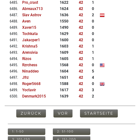
6485
.
Pro_crast
1622
42
1
6486
.
Abreaux713
1624
42
0
6487
.
Slav Astrov
1636
42
2
6488
.
Aven
1550
42
0
6489
.
Xaver15
1490
42
0
6490
.
Tochkata
1629
42
0
6491
.
Jakacper1
1600
42
0
6492
.
Krishna5
1603
42
1
6493
.
Arensivia
1609
42
1
6494
.
Rizos
1605
42
1
6495
.
Rzrchess
1568
42
0
6496
.
Ninaddeo
1604
42
5
6497
.
Jfrz
1651
42
4
6498
.
Roger5668
1588
42
0
6499
.
Yoctavir
1617
42
3
6500
.
Denmark2015
1639
42
2
ZURÜCK
VOR
STARTSEITE
1: 1-50
2: 51-100
3: 101-150
4: 151-200