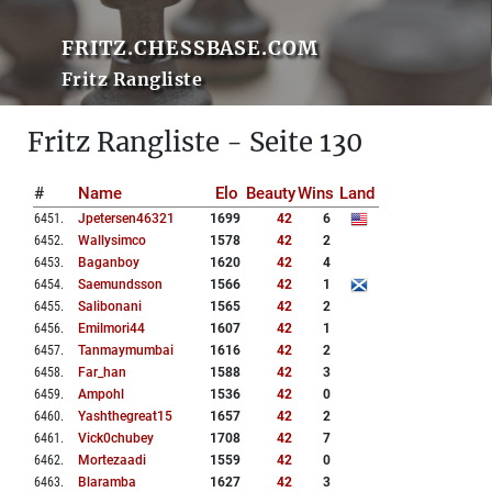
FRITZ.CHESSBASE.COM
Fritz Rangliste
Fritz Rangliste - Seite 130
#
Name
Elo
Beauty
Wins
Land
6451
.
Jpetersen46321
1699
42
6
6452
.
Wallysimco
1578
42
2
6453
.
Baganboy
1620
42
4
6454
.
Saemundsson
1566
42
1
6455
.
Salibonani
1565
42
2
6456
.
Emilmori44
1607
42
1
6457
.
Tanmaymumbai
1616
42
2
6458
.
Far_han
1588
42
3
6459
.
Ampohl
1536
42
0
6460
.
Yashthegreat15
1657
42
2
6461
.
Vick0chubey
1708
42
7
6462
.
Mortezaadi
1559
42
0
6463
.
Blaramba
1627
42
3