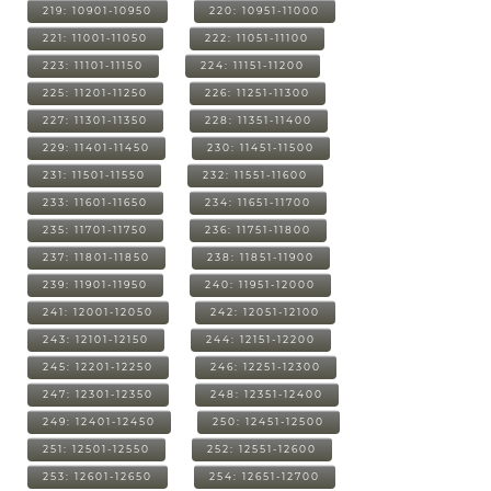
219: 10901-10950
220: 10951-11000
221: 11001-11050
222: 11051-11100
223: 11101-11150
224: 11151-11200
225: 11201-11250
226: 11251-11300
227: 11301-11350
228: 11351-11400
229: 11401-11450
230: 11451-11500
231: 11501-11550
232: 11551-11600
233: 11601-11650
234: 11651-11700
235: 11701-11750
236: 11751-11800
237: 11801-11850
238: 11851-11900
239: 11901-11950
240: 11951-12000
241: 12001-12050
242: 12051-12100
243: 12101-12150
244: 12151-12200
245: 12201-12250
246: 12251-12300
247: 12301-12350
248: 12351-12400
249: 12401-12450
250: 12451-12500
251: 12501-12550
252: 12551-12600
253: 12601-12650
254: 12651-12700