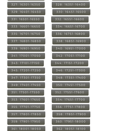
327: 16301-16350
328: 16351-16400
329: 16401-16450
330: 16451-16500
331: 16501-16550
332: 16551-16600
333: 16601-16650
334: 16651-16700
335: 16701-16750
336: 16751-16800
337: 16801-16850
338: 16851-16900
339: 16901-16950
340: 16951-17000
341: 17001-17050
342: 17051-17100
343: 17101-17150
344: 17151-17200
345: 17201-17250
346: 17251-17300
347: 17301-17350
348: 17351-17400
349: 17401-17450
350: 17451-17500
351: 17501-17550
352: 17551-17600
353: 17601-17650
354: 17651-17700
355: 17701-17750
356: 17751-17800
357: 17801-17850
358: 17851-17900
359: 17901-17950
360: 17951-18000
361: 18001-18050
362: 18051-18100