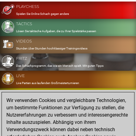
PLAYCHESS
Spielen Sie Online Schach gegen andere
TACTICS
Lösen Sie taktische Aufgaben, die zu Ihrer Spielstärke passen
VIDEOS
Stunden über Stunden hochklassiger Trainingsvideos
FRITZ
Das Schachprogramm, das wie ein Mensch spielt. Mit guten Tipps
LIVE
Live Partien aus laufenden Großmeisterturnieren
OPENINGS
Wir verwenden Cookies und vergleichbare Technologien,
Erfassen und Üben Sie Ihr Eröffnungsrepertoire
um bestimmte Funktionen zur Verfügung zu stellen, die
DATABASE
Nutzererfahrungen zu verbessern und interessengerechte
Acht Millionen starke Partien
Inhalte auszuspielen. Abhängig von ihrem
MYGAMES
Verwendungszweck können dabei neben technisch
Speichern und analysieren Sie eigene Partien in der Cloud