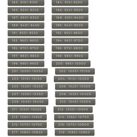
183: 9101-9150
184: 9151-9200
185: 9201-9250
186: 9251-9300
187: 9301-9350
188: 9351-9400
189: 9401-9450
190: 9451-9500
191: 9501-9550
192: 9551-9600
193: 9601-9650
194: 9651-9700
195: 9701-9750
196: 9751-9800
197: 9801-9850
198: 9851-9900
199: 9901-9950
200: 9951-10000
201: 10001-10050
202: 10051-10100
203: 10101-10150
204: 10151-10200
205: 10201-10250
206: 10251-10300
207: 10301-10350
208: 10351-10400
209: 10401-10450
210: 10451-10500
211: 10501-10550
212: 10551-10600
213: 10601-10650
214: 10651-10700
215: 10701-10750
216: 10751-10800
217: 10801-10850
218: 10851-10900