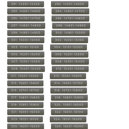
291: 14501-14550
292: 14551-14600
293: 14601-14650
294: 14651-14700
295: 14701-14750
296: 14751-14800
297: 14801-14850
298: 14851-14900
299: 14901-14950
300: 14951-15000
301: 15001-15050
302: 15051-15100
303: 15101-15150
304: 15151-15200
305: 15201-15250
306: 15251-15300
307: 15301-15350
308: 15351-15400
309: 15401-15450
310: 15451-15500
311: 15501-15550
312: 15551-15600
313: 15601-15650
314: 15651-15700
315: 15701-15750
316: 15751-15800
317: 15801-15850
318: 15851-15900
319: 15901-15950
320: 15951-16000
321: 16001-16050
322: 16051-16100
323: 16101-16150
324: 16151-16200
325: 16201-16250
326: 16251-16300