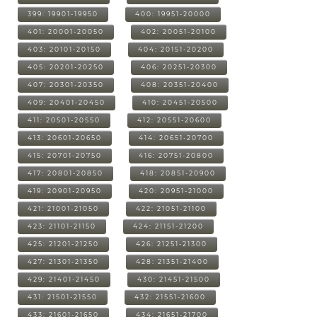
399: 19901-19950
400: 19951-20000
401: 20001-20050
402: 20051-20100
403: 20101-20150
404: 20151-20200
405: 20201-20250
406: 20251-20300
407: 20301-20350
408: 20351-20400
409: 20401-20450
410: 20451-20500
411: 20501-20550
412: 20551-20600
413: 20601-20650
414: 20651-20700
415: 20701-20750
416: 20751-20800
417: 20801-20850
418: 20851-20900
419: 20901-20950
420: 20951-21000
421: 21001-21050
422: 21051-21100
423: 21101-21150
424: 21151-21200
425: 21201-21250
426: 21251-21300
427: 21301-21350
428: 21351-21400
429: 21401-21450
430: 21451-21500
431: 21501-21550
432: 21551-21600
433: 21601-21650
434: 21651-21700