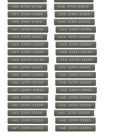
435: 21701-21750
436: 21751-21800
437: 21801-21850
438: 21851-21900
439: 21901-21950
440: 21951-22000
441: 22001-22050
442: 22051-22100
443: 22101-22150
444: 22151-22200
445: 22201-22250
446: 22251-22300
447: 22301-22350
448: 22351-22400
449: 22401-22450
450: 22451-22500
451: 22501-22550
452: 22551-22600
453: 22601-22650
454: 22651-22700
455: 22701-22750
456: 22751-22800
457: 22801-22850
458: 22851-22900
459: 22901-22950
460: 22951-23000
461: 23001-23050
462: 23051-23100
463: 23101-23150
464: 23151-23200
465: 23201-23250
466: 23251-23300
467: 23301-23350
468: 23351-23385