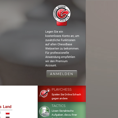
Legen Sie ein
kostenloses Konto an, um
zusätzliche Funktionen
auf allen ChessBase
Webseiten zu bekommen.
Für professionelle
Anwendung empfehlen
wir den Premium
Account.
ANMELDEN
PLAYCHESS
Spielen Sie Online Schach
gegen andere
TACTICS
s
Land
Lösen Sie taktische
1
Aufgaben, die zu Ihrer