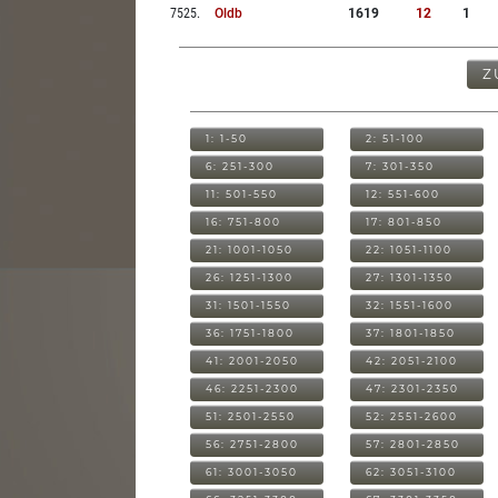
7525
.
Oldb
1619
12
1
Z
1: 1-50
2: 51-100
6: 251-300
7: 301-350
11: 501-550
12: 551-600
16: 751-800
17: 801-850
21: 1001-1050
22: 1051-1100
26: 1251-1300
27: 1301-1350
31: 1501-1550
32: 1551-1600
36: 1751-1800
37: 1801-1850
41: 2001-2050
42: 2051-2100
46: 2251-2300
47: 2301-2350
51: 2501-2550
52: 2551-2600
56: 2751-2800
57: 2801-2850
61: 3001-3050
62: 3051-3100