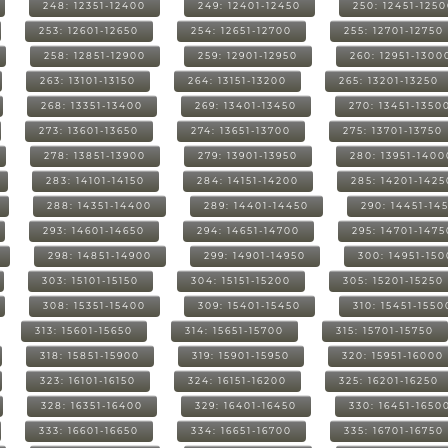
248: 12351-12400
249: 12401-12450
250: 12451-125
253: 12601-12650
254: 12651-12700
255: 12701-12750
258: 12851-12900
259: 12901-12950
260: 12951-1300
263: 13101-13150
264: 13151-13200
265: 13201-13250
268: 13351-13400
269: 13401-13450
270: 13451-1350
273: 13601-13650
274: 13651-13700
275: 13701-13750
278: 13851-13900
279: 13901-13950
280: 13951-1400
283: 14101-14150
284: 14151-14200
285: 14201-1425
288: 14351-14400
289: 14401-14450
290: 14451-14
293: 14601-14650
294: 14651-14700
295: 14701-1475
298: 14851-14900
299: 14901-14950
300: 14951-15
303: 15101-15150
304: 15151-15200
305: 15201-15250
308: 15351-15400
309: 15401-15450
310: 15451-1550
313: 15601-15650
314: 15651-15700
315: 15701-15750
318: 15851-15900
319: 15901-15950
320: 15951-16000
323: 16101-16150
324: 16151-16200
325: 16201-16250
328: 16351-16400
329: 16401-16450
330: 16451-1650
333: 16601-16650
334: 16651-16700
335: 16701-16750