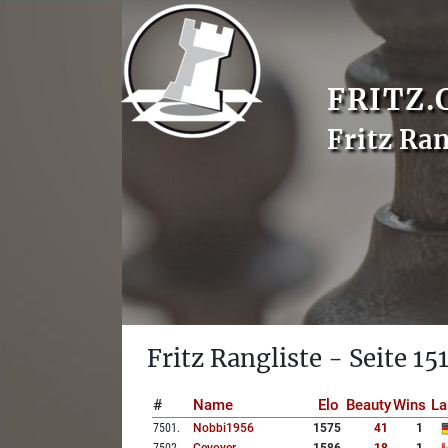
FRITZ.
Fritz Ran
Fritz Rangliste - Seite 15
#
Name
Elo
Beauty
Wins
La
7501
.
Nobbi1956
1575
41
1