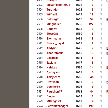
7502
.
Cevoyer
1586
18
1
7503
.
Shivamsingh2001
1602
13
1
7504
.
Turando
1623
3
1
7505
.
Wilfred2
1614
18
1
7506
.
Detourglr
1616
54
1
7507
.
Yungballer
1536
122
1
7508
.
Ggdowd
1633
9
1
7509
.
Steve086
1550
8
1
7510
.
Bjornmann
1631
18
1
7511
.
Bharat_nayak
1613
8
1
7512
.
Andyb99
1625
7
1
7513
.
Anadromous
1556
13
1
7514
.
Dsearles
1611
5
1
7515
.
Exclam
1617
8
1
7516
.
Kalekas
1596
14
1
7517
.
Ayithiyash
1618
0
1
7518
.
Amsjschm
1586
46
1
7519
.
Heytyson
1616
3
1
7520
.
Guenter69
1606
19
1
7521
.
Paulchen17
1568
44
1
7522
.
Diegiu
1614
2
1
7523
.
Mltang123
1619
4
1
7524
.
Schwarzenegger
1618
190
1