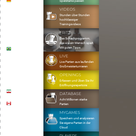
1
Spielstärke passen
1
VIDEOS
1
Stunden über Stunden
1
hochklassiger
1
Trainingsvideos
1
FRITZ
1
Das Schachprogramm,
1
das wie ein Mensch spielt.
Mit guten Tipps
1
1
LIVE
1
Live Partien aus laufenden
Großmeisterturnieren
1
1
OPENINGS
1
Erfassen und Üben Sie Ihr
1
Eröffnungsrepertoire
1
DATABASE
1
Acht Millionen starke
1
Partien
1
MYGAMES
1
Speichern und analysieren
1
Sie eigene Partien in der
1
Cloud
1
PLAYERS