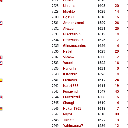
7527
.
Dos01
1615
11
7528
.
Uhrams
1608
20
7529
.
Mpeljto
1628
14
7530
.
Cg1980
1618
15
7531
.
Anthonyernst
1589
26
7532
.
Alexgg
1621
25
7533
.
Blackfish69
1613
14
7534
.
Pfcbwasouth
1625
7
7535
.
Gilmargsantos
1626
4
7536
.
Nabel
1629
29
7537
.
Vicosw
1600
7
7538
.
Yarani
1583
16
7539
.
Hendrila
1621
0
7540
.
Kstokker
1626
4
7541
.
Fredasto
1612
24
7542
.
Karo1383
1619
19
7543
.
Rusgerrich
1547
45
7544
.
Franzlisztii
1608
5
7545
.
Shaugi
1610
4
7546
.
Hakan1962
1618
7
7547
.
Rsjms
1610
99
7548
.
Taldetal
1622
3
7549
.
Yahirgaona7
1586
12