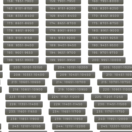
158: 7851-7900
159: 7901-7950
160: 7951-8000
163: 8101-8150
164: 8151-8200
165: 8201-8250
168: 8351-8400
169: 8401-8450
170: 8451-8500
173: 8601-8650
174: 8651-8700
175: 8701-8750
178: 8851-8900
179: 8901-8950
180: 8951-9000
183: 9101-9150
184: 9151-9200
185: 9201-9250
188: 9351-9400
189: 9401-9450
190: 9451-9500
193: 9601-9650
194: 9651-9700
195: 9701-9750
198: 9851-9900
199: 9901-9950
200: 9951-10000
203: 10101-10150
204: 10151-10200
205: 10201-1025
208: 10351-10400
209: 10401-10450
210: 10451-10
213: 10601-10650
214: 10651-10700
215: 10701-10750
218: 10851-10900
219: 10901-10950
220: 10951-1100
223: 11101-11150
224: 11151-11200
225: 11201-11250
228: 11351-11400
229: 11401-11450
230: 11451-11500
233: 11601-11650
234: 11651-11700
235: 11701-11750
238: 11851-11900
239: 11901-11950
240: 11951-12000
243: 12101-12150
244: 12151-12200
245: 12201-12250