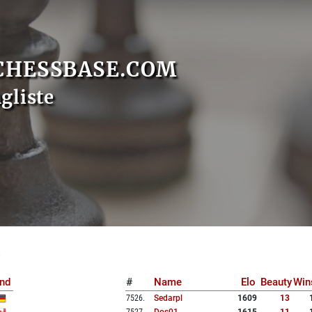
CHESSBASE.COM
gliste
1
nd
#
Name
Elo
Beauty
Win
7526
.
Sedarpl
1609
13