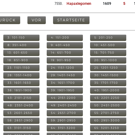
7550
.
Hapaxlegomen
1609
5
URÜCK
VOR
STARTSEITE
3: 101-150
4: 151-200
5: 201-250
8: 351-400
9: 401-450
10: 451-500
13: 601-650
14: 651-700
15: 701-750
18: 851-900
19: 901-950
20: 951-1000
23: 1101-1150
24: 1151-1200
25: 1201-1250
28: 1351-1400
29: 1401-1450
30: 1451-1500
33: 1601-1650
34: 1651-1700
35: 1701-1750
38: 1851-1900
39: 1901-1950
40: 1951-2000
43: 2101-2150
44: 2151-2200
45: 2201-2250
48: 2351-2400
49: 2401-2450
50: 2451-2500
53: 2601-2650
54: 2651-2700
55: 2701-2750
58: 2851-2900
59: 2901-2950
60: 2951-3000
63: 3101-3150
64: 3151-3200
65: 3201-3250