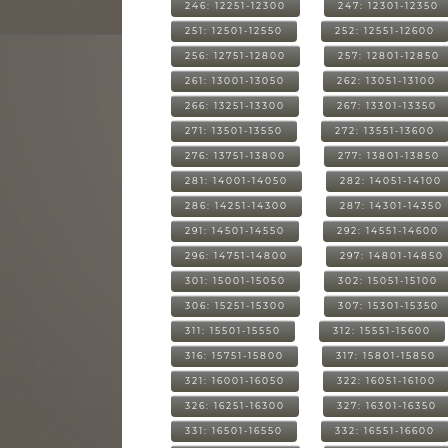
246: 12251-12300
247: 12301-12350
251: 12501-12550
252: 12551-12600
256: 12751-12800
257: 12801-12850
261: 13001-13050
262: 13051-13100
266: 13251-13300
267: 13301-13350
271: 13501-13550
272: 13551-13600
276: 13751-13800
277: 13801-13850
281: 14001-14050
282: 14051-14100
286: 14251-14300
287: 14301-14350
291: 14501-14550
292: 14551-14600
296: 14751-14800
297: 14801-14850
301: 15001-15050
302: 15051-15100
306: 15251-15300
307: 15301-15350
311: 15501-15550
312: 15551-15600
316: 15751-15800
317: 15801-15850
321: 16001-16050
322: 16051-16100
326: 16251-16300
327: 16301-16350
331: 16501-16550
332: 16551-16600