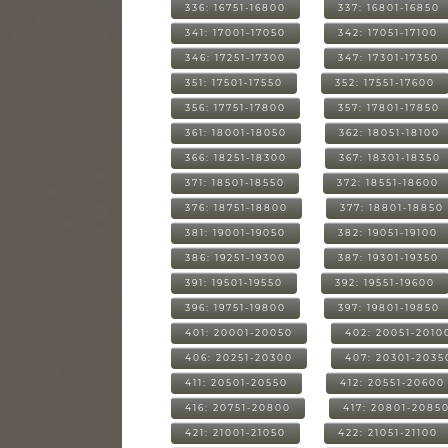
336: 16751-16800
337: 16801-16850
341: 17001-17050
342: 17051-17100
346: 17251-17300
347: 17301-17350
351: 17501-17550
352: 17551-17600
356: 17751-17800
357: 17801-17850
361: 18001-18050
362: 18051-18100
366: 18251-18300
367: 18301-18350
371: 18501-18550
372: 18551-18600
376: 18751-18800
377: 18801-18850
381: 19001-19050
382: 19051-19100
386: 19251-19300
387: 19301-19350
391: 19501-19550
392: 19551-19600
396: 19751-19800
397: 19801-19850
401: 20001-20050
402: 20051-2010
406: 20251-20300
407: 20301-2035
411: 20501-20550
412: 20551-20600
416: 20751-20800
417: 20801-2085
421: 21001-21050
422: 21051-21100