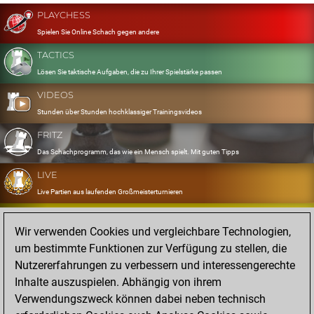
PLAYCHESS
Spielen Sie Online Schach gegen andere
TACTICS
Lösen Sie taktische Aufgaben, die zu Ihrer Spielstärke passen
VIDEOS
Stunden über Stunden hochklassiger Trainingsvideos
FRITZ
Das Schachprogramm, das wie ein Mensch spielt. Mit guten Tipps
LIVE
Live Partien aus laufenden Großmeisterturnieren
OPENINGS
Wir verwenden Cookies und vergleichbare Technologien,
Erfassen und Üben Sie Ihr Eröffnungsrepertoire
um bestimmte Funktionen zur Verfügung zu stellen, die
DATABASE
Nutzererfahrungen zu verbessern und interessengerechte
Acht Millionen starke Partien
Inhalte auszuspielen. Abhängig von ihrem
MYGAMES
Verwendungszweck können dabei neben technisch
Speichern und analysieren Sie eigene Partien in der Cloud