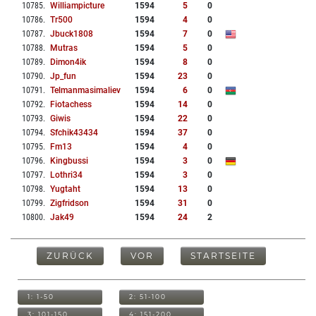
10785
.
Williampicture
1594
5
0
10786
.
Tr500
1594
4
0
10787
.
Jbuck1808
1594
7
0
10788
.
Mutras
1594
5
0
10789
.
Dimon4ik
1594
8
0
10790
.
Jp_fun
1594
23
0
10791
.
Telmanmasimaliev
1594
6
0
10792
.
Fiotachess
1594
14
0
10793
.
Giwis
1594
22
0
10794
.
Sfchik43434
1594
37
0
10795
.
Fm13
1594
4
0
10796
.
Kingbussi
1594
3
0
10797
.
Lothri34
1594
3
0
10798
.
Yugtaht
1594
13
0
10799
.
Zigfridson
1594
31
0
10800
.
Jak49
1594
24
2
ZURÜCK
VOR
STARTSEITE
1: 1-50
2: 51-100
3: 101-150
4: 151-200