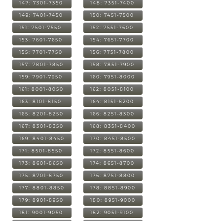
147: 7301-7350
148: 7351-7400
149: 7401-7450
150: 7451-7500
151: 7501-7550
152: 7551-7600
153: 7601-7650
154: 7651-7700
155: 7701-7750
156: 7751-7800
157: 7801-7850
158: 7851-7900
159: 7901-7950
160: 7951-8000
161: 8001-8050
162: 8051-8100
163: 8101-8150
164: 8151-8200
165: 8201-8250
166: 8251-8300
167: 8301-8350
168: 8351-8400
169: 8401-8450
170: 8451-8500
171: 8501-8550
172: 8551-8600
173: 8601-8650
174: 8651-8700
175: 8701-8750
176: 8751-8800
177: 8801-8850
178: 8851-8900
179: 8901-8950
180: 8951-9000
181: 9001-9050
182: 9051-9100