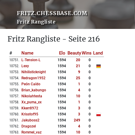
FRITZ.CHESSBASE.COM
Fritz Rangliste
Fritz Rangliste - Seite 216
#
Name
Elo
Beauty
Wins
Land
10751
.
L-Tension-L
1594
20
0
10752
.
Lexy
1594
21
0
10753
.
Nihilisticknight
1594
9
0
10754
.
Redragon1952
1594
25
0
10755
.
Peón Caído
1594
1
0
10756
.
Brian_kabungo
1594
4
0
10757
.
Nikolahtesta
1594
10
0
10758
.
Xx_puma_xx
1594
1
0
10759
.
Kkerr8972
1594
3
0
10760
.
Krisstof95
1594
3
0
10761
.
Jakuboss2
1594
249
0
10762
.
Dragozel
1594
4
0
10763
.
Rommel_vaz
1594
10
0