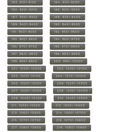
183: 9101-9150
184: 9151-9200
185: 9201-9250
186: 9251-9300
187: 9301-9350
188: 9351-9400
189: 9401-9450
190: 9451-9500
191: 9501-9550
192: 9551-9600
193: 9601-9650
194: 9651-9700
195: 9701-9750
196: 9751-9800
197: 9801-9850
198: 9851-9900
199: 9901-9950
200: 9951-10000
201: 10001-10050
202: 10051-10100
203: 10101-10150
204: 10151-10200
205: 10201-10250
206: 10251-10300
207: 10301-10350
208: 10351-10400
209: 10401-10450
210: 10451-10500
211: 10501-10550
212: 10551-10600
213: 10601-10650
214: 10651-10700
215: 10701-10750
216: 10751-10800
217: 10801-10850
218: 10851-10900