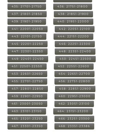
435: 21701-21750
436: 21751-21800
437: 21801-21850
438: 21851-21900
439: 21901-21950
440: 21951-22000
441: 22001-22050
442: 22051-22100
443: 22101-22150
444: 22151-22200
445: 22201-22250
446: 22251-22300
447: 22301-22350
448: 22351-22400
449: 22401-22450
450: 22451-22500
451: 22501-22550
452: 22551-22600
453: 22601-22650
454: 22651-22700
455: 22701-22750
456: 22751-22800
457: 22801-22850
458: 22851-22900
459: 22901-22950
460: 22951-23000
461: 23001-23050
462: 23051-23100
463: 23101-23150
464: 23151-23200
465: 23201-23250
466: 23251-23300
467: 23301-23350
468: 23351-23386