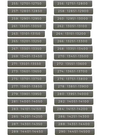
255: 12701-12750
256: 12751-12800
257: 12801-12850
258: 12851-12900
259: 12901-12950
260: 12951-13000
261: 13001-13050
262: 13051-13100
263: 13101-13150
264: 13151-13200
265: 13201-13250
266: 13251-13300
267: 13301-13350
268: 13351-13400
269: 13401-13450
270: 13451-13500
271: 13501-13550
272: 13551-13600
273: 13601-13650
274: 13651-13700
275: 13701-13750
276: 13751-13800
277: 13801-13850
278: 13851-13900
279: 13901-13950
280: 13951-14000
281: 14001-14050
282: 14051-14100
283: 14101-14150
284: 14151-14200
285: 14201-14250
286: 14251-14300
287: 14301-14350
288: 14351-14400
289: 14401-14450
290: 14451-14500