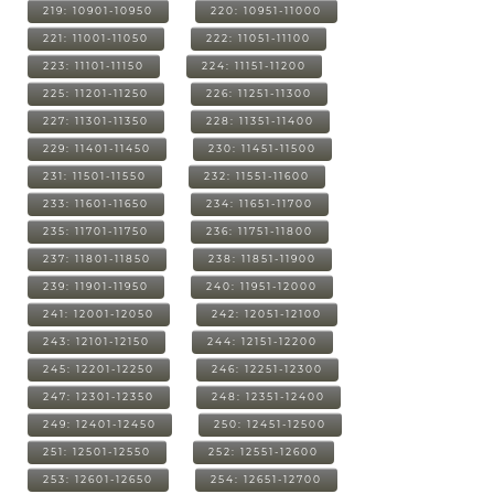
219: 10901-10950
220: 10951-11000
221: 11001-11050
222: 11051-11100
223: 11101-11150
224: 11151-11200
225: 11201-11250
226: 11251-11300
227: 11301-11350
228: 11351-11400
229: 11401-11450
230: 11451-11500
231: 11501-11550
232: 11551-11600
233: 11601-11650
234: 11651-11700
235: 11701-11750
236: 11751-11800
237: 11801-11850
238: 11851-11900
239: 11901-11950
240: 11951-12000
241: 12001-12050
242: 12051-12100
243: 12101-12150
244: 12151-12200
245: 12201-12250
246: 12251-12300
247: 12301-12350
248: 12351-12400
249: 12401-12450
250: 12451-12500
251: 12501-12550
252: 12551-12600
253: 12601-12650
254: 12651-12700