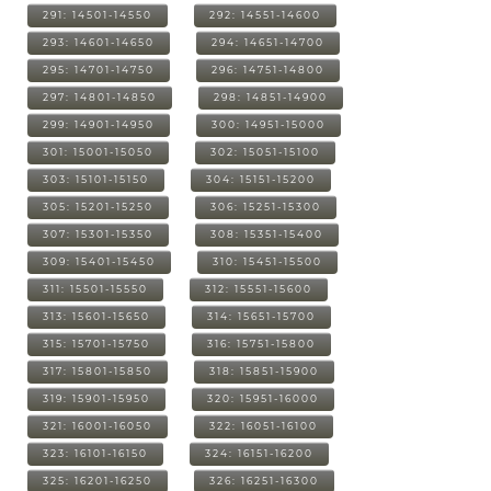
291: 14501-14550
292: 14551-14600
293: 14601-14650
294: 14651-14700
295: 14701-14750
296: 14751-14800
297: 14801-14850
298: 14851-14900
299: 14901-14950
300: 14951-15000
301: 15001-15050
302: 15051-15100
303: 15101-15150
304: 15151-15200
305: 15201-15250
306: 15251-15300
307: 15301-15350
308: 15351-15400
309: 15401-15450
310: 15451-15500
311: 15501-15550
312: 15551-15600
313: 15601-15650
314: 15651-15700
315: 15701-15750
316: 15751-15800
317: 15801-15850
318: 15851-15900
319: 15901-15950
320: 15951-16000
321: 16001-16050
322: 16051-16100
323: 16101-16150
324: 16151-16200
325: 16201-16250
326: 16251-16300