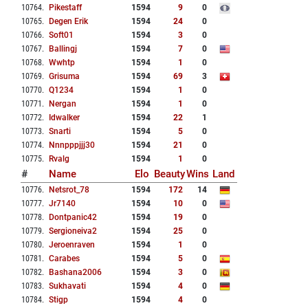
10764
.
Pikestaff
1594
9
0
10765
.
Degen Erik
1594
24
0
10766
.
Soft01
1594
3
0
10767
.
Ballingj
1594
7
0
10768
.
Wwhtp
1594
1
0
10769
.
Grisuma
1594
69
3
10770
.
Q1234
1594
1
0
10771
.
Nergan
1594
1
0
10772
.
Idwalker
1594
22
1
10773
.
Snarti
1594
5
0
10774
.
Nnnpppjjj30
1594
21
0
10775
.
Rvalg
1594
1
0
#
Name
Elo
Beauty
Wins
Land
10776
.
Netsrot_78
1594
172
14
10777
.
Jr7140
1594
10
0
10778
.
Dontpanic42
1594
19
0
10779
.
Sergioneiva2
1594
25
0
10780
.
Jeroenraven
1594
1
0
10781
.
Carabes
1594
5
0
10782
.
Bashana2006
1594
3
0
10783
.
Sukhavati
1594
4
0
10784
.
Stigp
1594
4
0