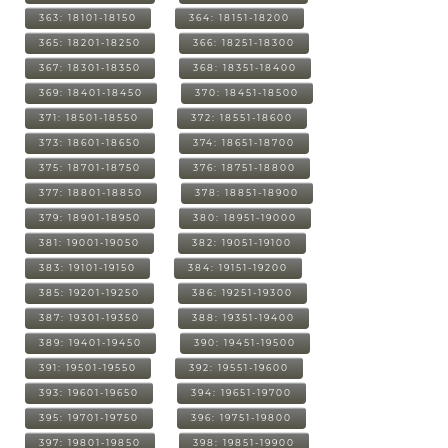
363: 18101-18150
364: 18151-18200
365: 18201-18250
366: 18251-18300
367: 18301-18350
368: 18351-18400
369: 18401-18450
370: 18451-18500
371: 18501-18550
372: 18551-18600
373: 18601-18650
374: 18651-18700
375: 18701-18750
376: 18751-18800
377: 18801-18850
378: 18851-18900
379: 18901-18950
380: 18951-19000
381: 19001-19050
382: 19051-19100
383: 19101-19150
384: 19151-19200
385: 19201-19250
386: 19251-19300
387: 19301-19350
388: 19351-19400
389: 19401-19450
390: 19451-19500
391: 19501-19550
392: 19551-19600
393: 19601-19650
394: 19651-19700
395: 19701-19750
396: 19751-19800
397: 19801-19850
398: 19851-19900