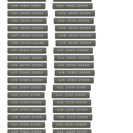
399: 19901-19950
400: 19951-20000
401: 20001-20050
402: 20051-20100
403: 20101-20150
404: 20151-20200
405: 20201-20250
406: 20251-20300
407: 20301-20350
408: 20351-20400
409: 20401-20450
410: 20451-20500
411: 20501-20550
412: 20551-20600
413: 20601-20650
414: 20651-20700
415: 20701-20750
416: 20751-20800
417: 20801-20850
418: 20851-20900
419: 20901-20950
420: 20951-21000
421: 21001-21050
422: 21051-21100
423: 21101-21150
424: 21151-21200
425: 21201-21250
426: 21251-21300
427: 21301-21350
428: 21351-21400
429: 21401-21450
430: 21451-21500
431: 21501-21550
432: 21551-21600
433: 21601-21650
434: 21651-21700