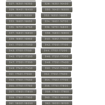
327: 16301-16350
328: 16351-16400
329: 16401-16450
330: 16451-16500
331: 16501-16550
332: 16551-16600
333: 16601-16650
334: 16651-16700
335: 16701-16750
336: 16751-16800
337: 16801-16850
338: 16851-16900
339: 16901-16950
340: 16951-17000
341: 17001-17050
342: 17051-17100
343: 17101-17150
344: 17151-17200
345: 17201-17250
346: 17251-17300
347: 17301-17350
348: 17351-17400
349: 17401-17450
350: 17451-17500
351: 17501-17550
352: 17551-17600
353: 17601-17650
354: 17651-17700
355: 17701-17750
356: 17751-17800
357: 17801-17850
358: 17851-17900
359: 17901-17950
360: 17951-18000
361: 18001-18050
362: 18051-18100