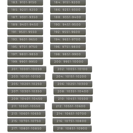
183: 9101-9150
184: 9151-9200
185: 9201-9250
186: 9251-9300
187: 9301-9350
188: 9351-9400
189: 9401-9450
190: 9451-9500
191: 9501-9550
192: 9551-9600
193: 9601-9650
194: 9651-9700
195: 9701-9750
196: 9751-9800
197: 9801-9850
198: 9851-9900
199: 9901-9950
200: 9951-10000
201: 10001-10050
202: 10051-10100
203: 10101-10150
204: 10151-10200
205: 10201-10250
206: 10251-10300
207: 10301-10350
208: 10351-10400
209: 10401-10450
210: 10451-10500
211: 10501-10550
212: 10551-10600
213: 10601-10650
214: 10651-10700
215: 10701-10750
216: 10751-10800
217: 10801-10850
218: 10851-10900