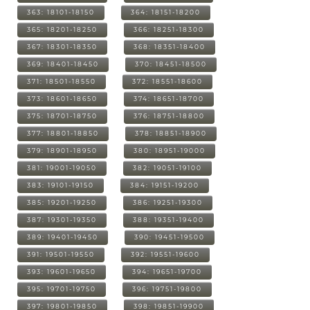
363: 18101-18150
364: 18151-18200
365: 18201-18250
366: 18251-18300
367: 18301-18350
368: 18351-18400
369: 18401-18450
370: 18451-18500
371: 18501-18550
372: 18551-18600
373: 18601-18650
374: 18651-18700
375: 18701-18750
376: 18751-18800
377: 18801-18850
378: 18851-18900
379: 18901-18950
380: 18951-19000
381: 19001-19050
382: 19051-19100
383: 19101-19150
384: 19151-19200
385: 19201-19250
386: 19251-19300
387: 19301-19350
388: 19351-19400
389: 19401-19450
390: 19451-19500
391: 19501-19550
392: 19551-19600
393: 19601-19650
394: 19651-19700
395: 19701-19750
396: 19751-19800
397: 19801-19850
398: 19851-19900