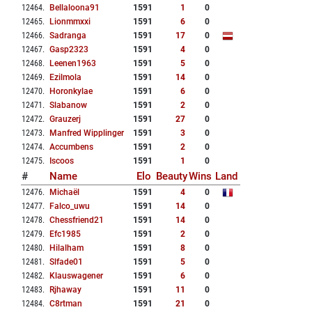
12464
.
Bellaloona91
1591
1
0
12465
.
Lionmmxxi
1591
6
0
12466
.
Sadranga
1591
17
0
12467
.
Gasp2323
1591
4
0
12468
.
Leenen1963
1591
5
0
12469
.
Ezilmola
1591
14
0
12470
.
Horonkylae
1591
6
0
12471
.
Slabanow
1591
2
0
12472
.
Grauzerj
1591
27
0
12473
.
Manfred Wipplinger
1591
3
0
12474
.
Accumbens
1591
2
0
12475
.
Iscoos
1591
1
0
#
Name
Elo
Beauty
Wins
Land
12476
.
Michaël
1591
4
0
12477
.
Falco_uwu
1591
14
0
12478
.
Chessfriend21
1591
14
0
12479
.
Efc1985
1591
2
0
12480
.
Hilalham
1591
8
0
12481
.
Slfade01
1591
5
0
12482
.
Klauswagener
1591
6
0
12483
.
Rjhaway
1591
11
0
12484
.
C8rtman
1591
21
0