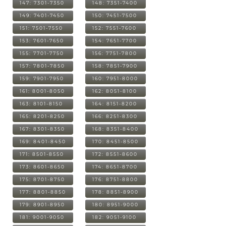
147: 7301-7350
148: 7351-7400
149: 7401-7450
150: 7451-7500
151: 7501-7550
152: 7551-7600
153: 7601-7650
154: 7651-7700
155: 7701-7750
156: 7751-7800
157: 7801-7850
158: 7851-7900
159: 7901-7950
160: 7951-8000
161: 8001-8050
162: 8051-8100
163: 8101-8150
164: 8151-8200
165: 8201-8250
166: 8251-8300
167: 8301-8350
168: 8351-8400
169: 8401-8450
170: 8451-8500
171: 8501-8550
172: 8551-8600
173: 8601-8650
174: 8651-8700
175: 8701-8750
176: 8751-8800
177: 8801-8850
178: 8851-8900
179: 8901-8950
180: 8951-9000
181: 9001-9050
182: 9051-9100