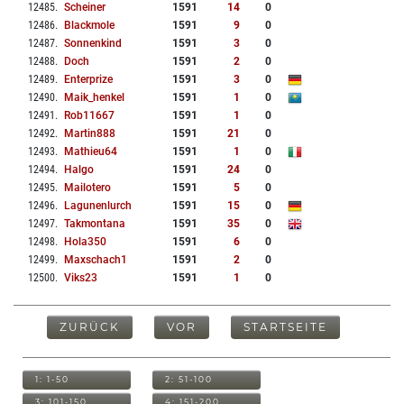
12485
.
Scheiner
1591
14
0
12486
.
Blackmole
1591
9
0
12487
.
Sonnenkind
1591
3
0
12488
.
Doch
1591
2
0
12489
.
Enterprize
1591
3
0
12490
.
Maik_henkel
1591
1
0
12491
.
Rob11667
1591
1
0
12492
.
Martin888
1591
21
0
12493
.
Mathieu64
1591
1
0
12494
.
Halgo
1591
24
0
12495
.
Mailotero
1591
5
0
12496
.
Lagunenlurch
1591
15
0
12497
.
Takmontana
1591
35
0
12498
.
Hola350
1591
6
0
12499
.
Maxschach1
1591
2
0
12500
.
Viks23
1591
1
0
ZURÜCK
VOR
STARTSEITE
1: 1-50
2: 51-100
3: 101-150
4: 151-200