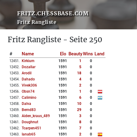
FRITZ.CHESSBASE.COM
Fritz Rangliste
Fritz Rangliste - Seite 250
#
Name
Elo
Beauty
Wins
Land
12451
.
Kirkium
1591
1
0
12452
.
Dozallar
1591
5
0
12453
.
Arodil
1591
18
0
12454
.
Dahado
1591
4
0
12455
.
Vivek306
1591
2
0
12456
.
Obsn74
1591
1
0
12457
.
Calimino
1591
6
0
12458
.
Dalva
1591
10
0
12459
.
Bernd83
1591
29
0
12460
.
Aiden_kraus_489
1591
3
0
12461
.
Doughnut
1591
8
0
12462
.
Tcarpen451
1591
7
0
12463
.
Ianab65
1591
2
0