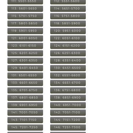
111: 5501-5550
112: 5551-5600
113: 5601-5650
114: 5651-5700
115: 5701-5750
116: 5751-5800
117: 5801-5850
118: 5851-5900
119: 5901-5950
120: 5951-6000
121: 6001-6050
122: 6051-6100
123: 6101-6150
124: 6151-6200
125: 6201-6250
126: 6251-6300
127: 6301-6350
128: 6351-6400
129: 6401-6450
130: 6451-6500
131: 6501-6550
132: 6551-6600
133: 6601-6650
134: 6651-6700
135: 6701-6750
136: 6751-6800
137: 6801-6850
138: 6851-6900
139: 6901-6950
140: 6951-7000
141: 7001-7050
142: 7051-7100
143: 7101-7150
144: 7151-7200
145: 7201-7250
146: 7251-7300