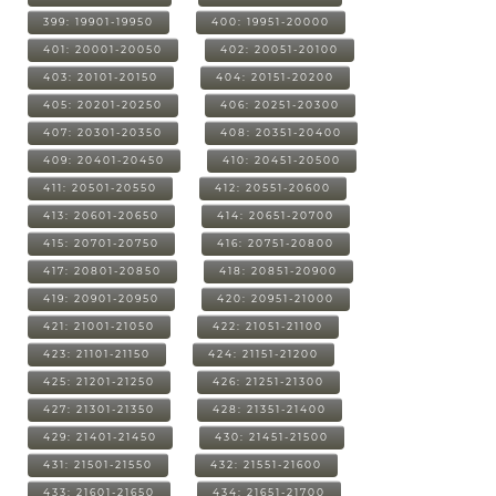
399: 19901-19950
400: 19951-20000
401: 20001-20050
402: 20051-20100
403: 20101-20150
404: 20151-20200
405: 20201-20250
406: 20251-20300
407: 20301-20350
408: 20351-20400
409: 20401-20450
410: 20451-20500
411: 20501-20550
412: 20551-20600
413: 20601-20650
414: 20651-20700
415: 20701-20750
416: 20751-20800
417: 20801-20850
418: 20851-20900
419: 20901-20950
420: 20951-21000
421: 21001-21050
422: 21051-21100
423: 21101-21150
424: 21151-21200
425: 21201-21250
426: 21251-21300
427: 21301-21350
428: 21351-21400
429: 21401-21450
430: 21451-21500
431: 21501-21550
432: 21551-21600
433: 21601-21650
434: 21651-21700