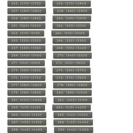
255: 12701-12750
256: 12751-12800
257: 12801-12850
258: 12851-12900
259: 12901-12950
260: 12951-13000
261: 13001-13050
262: 13051-13100
263: 13101-13150
264: 13151-13200
265: 13201-13250
266: 13251-13300
267: 13301-13350
268: 13351-13400
269: 13401-13450
270: 13451-13500
271: 13501-13550
272: 13551-13600
273: 13601-13650
274: 13651-13700
275: 13701-13750
276: 13751-13800
277: 13801-13850
278: 13851-13900
279: 13901-13950
280: 13951-14000
281: 14001-14050
282: 14051-14100
283: 14101-14150
284: 14151-14200
285: 14201-14250
286: 14251-14300
287: 14301-14350
288: 14351-14400
289: 14401-14450
290: 14451-14500