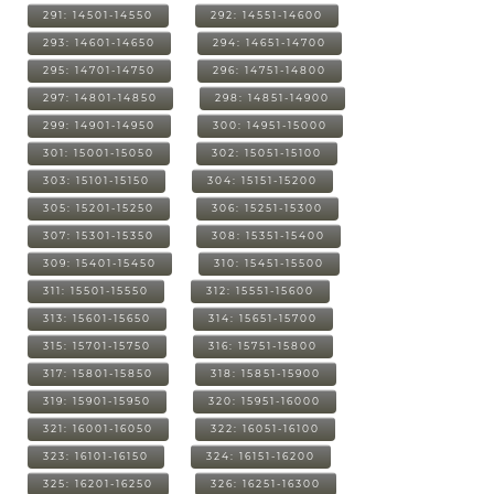
291: 14501-14550
292: 14551-14600
293: 14601-14650
294: 14651-14700
295: 14701-14750
296: 14751-14800
297: 14801-14850
298: 14851-14900
299: 14901-14950
300: 14951-15000
301: 15001-15050
302: 15051-15100
303: 15101-15150
304: 15151-15200
305: 15201-15250
306: 15251-15300
307: 15301-15350
308: 15351-15400
309: 15401-15450
310: 15451-15500
311: 15501-15550
312: 15551-15600
313: 15601-15650
314: 15651-15700
315: 15701-15750
316: 15751-15800
317: 15801-15850
318: 15851-15900
319: 15901-15950
320: 15951-16000
321: 16001-16050
322: 16051-16100
323: 16101-16150
324: 16151-16200
325: 16201-16250
326: 16251-16300