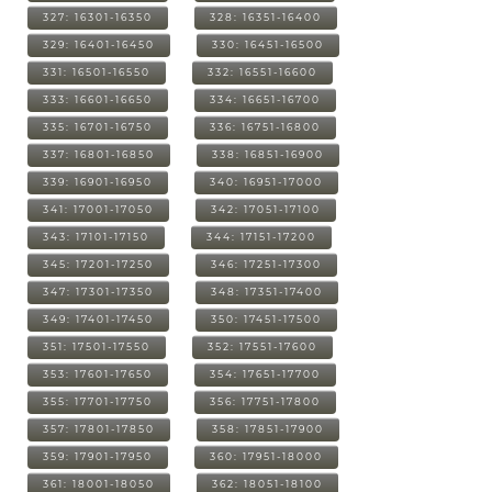
327: 16301-16350
328: 16351-16400
329: 16401-16450
330: 16451-16500
331: 16501-16550
332: 16551-16600
333: 16601-16650
334: 16651-16700
335: 16701-16750
336: 16751-16800
337: 16801-16850
338: 16851-16900
339: 16901-16950
340: 16951-17000
341: 17001-17050
342: 17051-17100
343: 17101-17150
344: 17151-17200
345: 17201-17250
346: 17251-17300
347: 17301-17350
348: 17351-17400
349: 17401-17450
350: 17451-17500
351: 17501-17550
352: 17551-17600
353: 17601-17650
354: 17651-17700
355: 17701-17750
356: 17751-17800
357: 17801-17850
358: 17851-17900
359: 17901-17950
360: 17951-18000
361: 18001-18050
362: 18051-18100