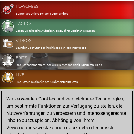
PLAYCHESS
Spielen Sie Online Schach gegen andere
TACTICS
Lösen Sie taktische Aufgaben, die zu Ihrer Spielstärke passen
VIDEOS
Stunden über Stunden hochklassiger Trainingsvideos
FRITZ
Das Schachprogramm, das wie ein Mensch spielt. Mit guten Tipps
LIVE
Live Partien aus laufenden Großmeisterturnieren
OPENINGS
Wir verwenden Cookies und vergleichbare Technologien,
Erfassen und Üben Sie Ihr Eröffnungsrepertoire
um bestimmte Funktionen zur Verfügung zu stellen, die
DATABASE
Nutzererfahrungen zu verbessern und interessengerechte
Acht Millionen starke Partien
Inhalte auszuspielen. Abhängig von ihrem
MYGAMES
Verwendungszweck können dabei neben technisch
Speichern und analysieren Sie eigene Partien in der Cloud