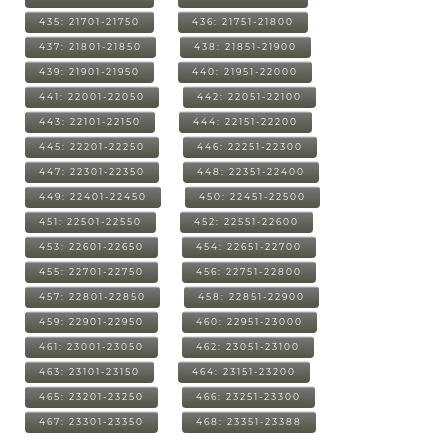
435: 21701-21750
436: 21751-21800
437: 21801-21850
438: 21851-21900
439: 21901-21950
440: 21951-22000
441: 22001-22050
442: 22051-22100
443: 22101-22150
444: 22151-22200
445: 22201-22250
446: 22251-22300
447: 22301-22350
448: 22351-22400
449: 22401-22450
450: 22451-22500
451: 22501-22550
452: 22551-22600
453: 22601-22650
454: 22651-22700
455: 22701-22750
456: 22751-22800
457: 22801-22850
458: 22851-22900
459: 22901-22950
460: 22951-23000
461: 23001-23050
462: 23051-23100
463: 23101-23150
464: 23151-23200
465: 23201-23250
466: 23251-23300
467: 23301-23350
468: 23351-23388