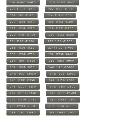
219: 10901-10950
220: 10951-11000
221: 11001-11050
222: 11051-11100
223: 11101-11150
224: 11151-11200
225: 11201-11250
226: 11251-11300
227: 11301-11350
228: 11351-11400
229: 11401-11450
230: 11451-11500
231: 11501-11550
232: 11551-11600
233: 11601-11650
234: 11651-11700
235: 11701-11750
236: 11751-11800
237: 11801-11850
238: 11851-11900
239: 11901-11950
240: 11951-12000
241: 12001-12050
242: 12051-12100
243: 12101-12150
244: 12151-12200
245: 12201-12250
246: 12251-12300
247: 12301-12350
248: 12351-12400
249: 12401-12450
250: 12451-12500
251: 12501-12550
252: 12551-12600
253: 12601-12650
254: 12651-12700