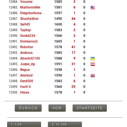
12484
.
Vsuarez
1585
3
0
12485
.
Mahlonmiller
1581
6
0
12486
.
Diegobarbosa
1597
1
0
12487
.
Shashydhar
1490
44
0
12488
.
Sert45
1600
4
0
12489
.
Taptup
1583
2
0
12490
.
Socke234
1566
2
0
12491
.
Domianos2
1605
1
0
12492
.
Roboton
1578
41
0
12493
.
Amboss
1585
17
0
12494
.
Absolut2100
1588
9
0
12495
.
Juepe_dg
1591
31
0
12496
.
Regua
1598
1
0
12497
.
Alecbod
1590
1
0
12498
.
Gerd500
1583
6
0
12499
.
Harti S
1560
29
0
12500
.
Hwaa
1578
1
0
ZURÜCK
VOR
STARTSEITE
1: 1-50
2: 51-100