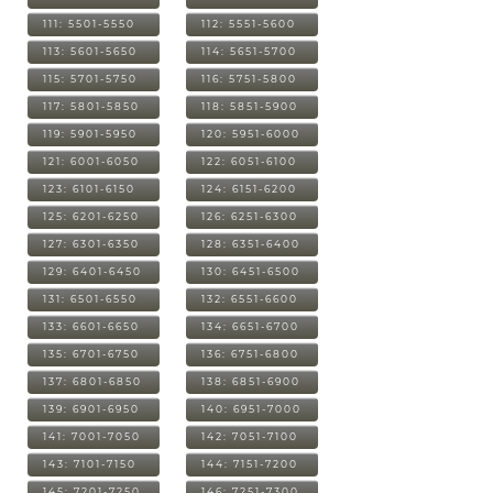
111: 5501-5550
112: 5551-5600
113: 5601-5650
114: 5651-5700
115: 5701-5750
116: 5751-5800
117: 5801-5850
118: 5851-5900
119: 5901-5950
120: 5951-6000
121: 6001-6050
122: 6051-6100
123: 6101-6150
124: 6151-6200
125: 6201-6250
126: 6251-6300
127: 6301-6350
128: 6351-6400
129: 6401-6450
130: 6451-6500
131: 6501-6550
132: 6551-6600
133: 6601-6650
134: 6651-6700
135: 6701-6750
136: 6751-6800
137: 6801-6850
138: 6851-6900
139: 6901-6950
140: 6951-7000
141: 7001-7050
142: 7051-7100
143: 7101-7150
144: 7151-7200
145: 7201-7250
146: 7251-7300