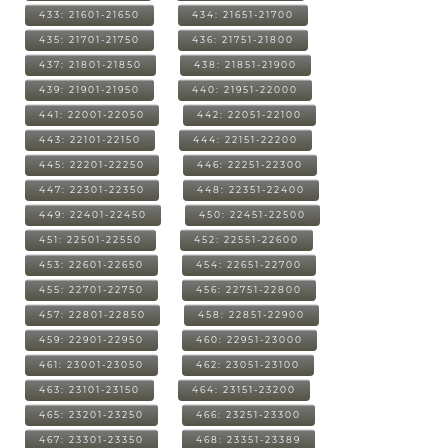
433: 21601-21650
434: 21651-21700
435: 21701-21750
436: 21751-21800
437: 21801-21850
438: 21851-21900
439: 21901-21950
440: 21951-22000
441: 22001-22050
442: 22051-22100
443: 22101-22150
444: 22151-22200
445: 22201-22250
446: 22251-22300
447: 22301-22350
448: 22351-22400
449: 22401-22450
450: 22451-22500
451: 22501-22550
452: 22551-22600
453: 22601-22650
454: 22651-22700
455: 22701-22750
456: 22751-22800
457: 22801-22850
458: 22851-22900
459: 22901-22950
460: 22951-23000
461: 23001-23050
462: 23051-23100
463: 23101-23150
464: 23151-23200
465: 23201-23250
466: 23251-23300
467: 23301-23350
468: 23351-23389