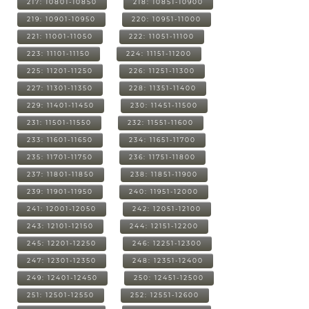
217: 10801-10850
218: 10851-10900
219: 10901-10950
220: 10951-11000
221: 11001-11050
222: 11051-11100
223: 11101-11150
224: 11151-11200
225: 11201-11250
226: 11251-11300
227: 11301-11350
228: 11351-11400
229: 11401-11450
230: 11451-11500
231: 11501-11550
232: 11551-11600
233: 11601-11650
234: 11651-11700
235: 11701-11750
236: 11751-11800
237: 11801-11850
238: 11851-11900
239: 11901-11950
240: 11951-12000
241: 12001-12050
242: 12051-12100
243: 12101-12150
244: 12151-12200
245: 12201-12250
246: 12251-12300
247: 12301-12350
248: 12351-12400
249: 12401-12450
250: 12451-12500
251: 12501-12550
252: 12551-12600