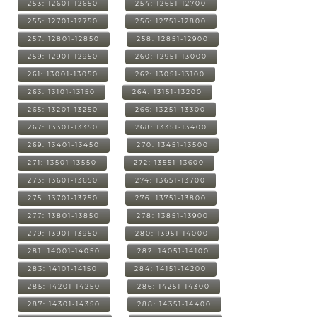
253: 12601-12650
254: 12651-12700
255: 12701-12750
256: 12751-12800
257: 12801-12850
258: 12851-12900
259: 12901-12950
260: 12951-13000
261: 13001-13050
262: 13051-13100
263: 13101-13150
264: 13151-13200
265: 13201-13250
266: 13251-13300
267: 13301-13350
268: 13351-13400
269: 13401-13450
270: 13451-13500
271: 13501-13550
272: 13551-13600
273: 13601-13650
274: 13651-13700
275: 13701-13750
276: 13751-13800
277: 13801-13850
278: 13851-13900
279: 13901-13950
280: 13951-14000
281: 14001-14050
282: 14051-14100
283: 14101-14150
284: 14151-14200
285: 14201-14250
286: 14251-14300
287: 14301-14350
288: 14351-14400