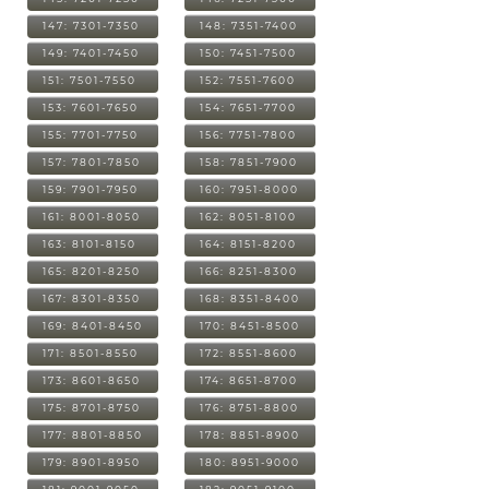
147: 7301-7350
148: 7351-7400
149: 7401-7450
150: 7451-7500
151: 7501-7550
152: 7551-7600
153: 7601-7650
154: 7651-7700
155: 7701-7750
156: 7751-7800
157: 7801-7850
158: 7851-7900
159: 7901-7950
160: 7951-8000
161: 8001-8050
162: 8051-8100
163: 8101-8150
164: 8151-8200
165: 8201-8250
166: 8251-8300
167: 8301-8350
168: 8351-8400
169: 8401-8450
170: 8451-8500
171: 8501-8550
172: 8551-8600
173: 8601-8650
174: 8651-8700
175: 8701-8750
176: 8751-8800
177: 8801-8850
178: 8851-8900
179: 8901-8950
180: 8951-9000