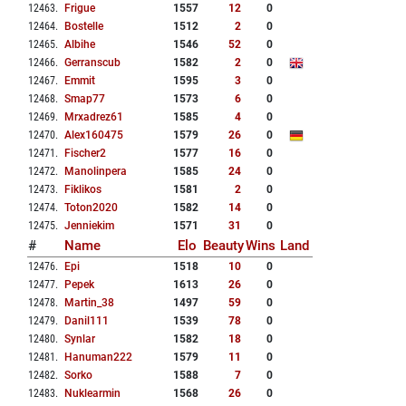
12463
.
Frigue
1557
12
0
12464
.
Bostelle
1512
2
0
12465
.
Albihe
1546
52
0
12466
.
Gerranscub
1582
2
0
12467
.
Emmit
1595
3
0
12468
.
Smap77
1573
6
0
12469
.
Mrxadrez61
1585
4
0
12470
.
Alex160475
1579
26
0
12471
.
Fischer2
1577
16
0
12472
.
Manolinpera
1585
24
0
12473
.
Fiklikos
1581
2
0
12474
.
Toton2020
1582
14
0
12475
.
Jenniekim
1571
31
0
#
Name
Elo
Beauty
Wins
Land
12476
.
Epi
1518
10
0
12477
.
Pepek
1613
26
0
12478
.
Martin_38
1497
59
0
12479
.
Danil111
1539
78
0
12480
.
Synlar
1582
18
0
12481
.
Hanuman222
1579
11
0
12482
.
Sorko
1588
7
0
12483
.
Nuklearmin
1568
26
0