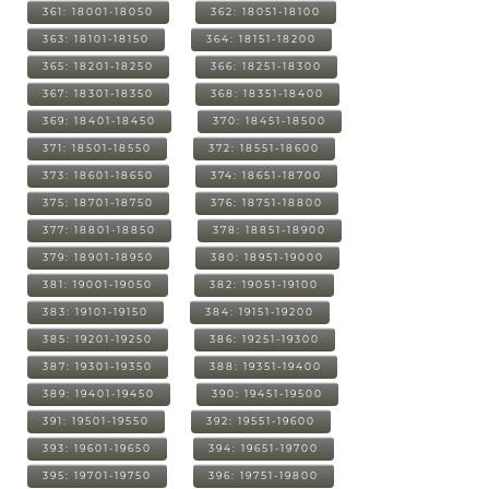
361: 18001-18050
362: 18051-18100
363: 18101-18150
364: 18151-18200
365: 18201-18250
366: 18251-18300
367: 18301-18350
368: 18351-18400
369: 18401-18450
370: 18451-18500
371: 18501-18550
372: 18551-18600
373: 18601-18650
374: 18651-18700
375: 18701-18750
376: 18751-18800
377: 18801-18850
378: 18851-18900
379: 18901-18950
380: 18951-19000
381: 19001-19050
382: 19051-19100
383: 19101-19150
384: 19151-19200
385: 19201-19250
386: 19251-19300
387: 19301-19350
388: 19351-19400
389: 19401-19450
390: 19451-19500
391: 19501-19550
392: 19551-19600
393: 19601-19650
394: 19651-19700
395: 19701-19750
396: 19751-19800