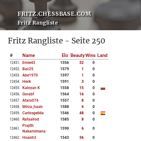
FRITZ.CHESSBASE.COM
Fritz Rangliste
Fritz Rangliste - Seite 250
#
Name
Elo
Beauty
Wins
Land
12451
.
Ernie43
1556
32
0
12452
.
Bac25
1579
1
0
12453
.
Abe1970
1597
1
0
12454
.
Heck
1591
3
0
12455
.
Kaloyan K
1558
15
0
12456
.
Gorabf
1564
16
0
12457
.
Ataru074
1557
8
0
12458
.
Mirza_hasic
1588
6
0
12459
.
Carlosgelida
1546
48
0
12460
.
Rafaalrod
1585
8
0
Prajith
12461
.
1590
6
0
Nakarnimana
12462
.
Hoanh3
1543
36
0