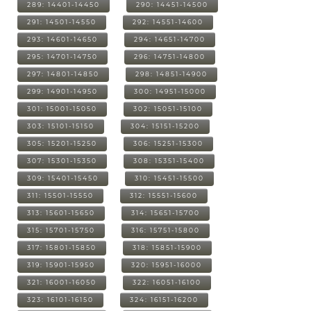
289: 14401-14450
290: 14451-14500
291: 14501-14550
292: 14551-14600
293: 14601-14650
294: 14651-14700
295: 14701-14750
296: 14751-14800
297: 14801-14850
298: 14851-14900
299: 14901-14950
300: 14951-15000
301: 15001-15050
302: 15051-15100
303: 15101-15150
304: 15151-15200
305: 15201-15250
306: 15251-15300
307: 15301-15350
308: 15351-15400
309: 15401-15450
310: 15451-15500
311: 15501-15550
312: 15551-15600
313: 15601-15650
314: 15651-15700
315: 15701-15750
316: 15751-15800
317: 15801-15850
318: 15851-15900
319: 15901-15950
320: 15951-16000
321: 16001-16050
322: 16051-16100
323: 16101-16150
324: 16151-16200