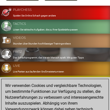
PLAYCHESS
Spielen Sie Online Schach gegen andere
TACTICS
Lösen Sie taktische Aufgaben, die zu Ihrer Spielstärke passen
VIDEOS
Stunden über Stunden hochklassiger Trainingsvideos
FRITZ
Das Schachprogramm, das wie ein Mensch spielt. Mit guten Tipps
LIVE
Live Partien aus laufenden Großmeisterturnieren
OPENINGS
Wir verwenden Cookies und vergleichbare Technologien,
Erfassen und Üben Sie Ihr Eröffnungsrepertoire
um bestimmte Funktionen zur Verfügung zu stellen, die
DATABASE
Nutzererfahrungen zu verbessern und interessengerechte
Acht Millionen starke Partien
Inhalte auszuspielen. Abhängig von ihrem
MYGAMES
Verwendungszweck können dabei neben technisch