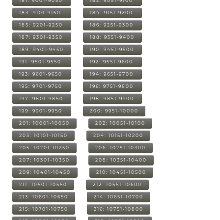
181: 9001-9050
182: 9051-9100
183: 9101-9150
184: 9151-9200
185: 9201-9250
186: 9251-9300
187: 9301-9350
188: 9351-9400
189: 9401-9450
190: 9451-9500
191: 9501-9550
192: 9551-9600
193: 9601-9650
194: 9651-9700
195: 9701-9750
196: 9751-9800
197: 9801-9850
198: 9851-9900
199: 9901-9950
200: 9951-10000
201: 10001-10050
202: 10051-10100
203: 10101-10150
204: 10151-10200
205: 10201-10250
206: 10251-10300
207: 10301-10350
208: 10351-10400
209: 10401-10450
210: 10451-10500
211: 10501-10550
212: 10551-10600
213: 10601-10650
214: 10651-10700
215: 10701-10750
216: 10751-10800