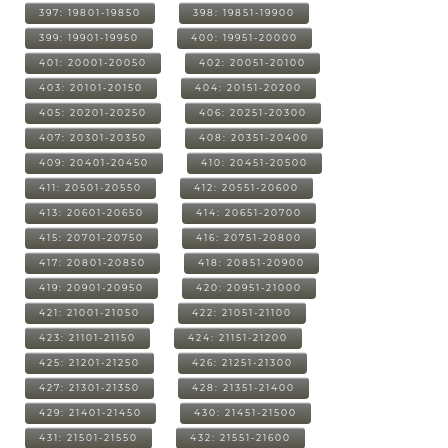
397: 19801-19850
398: 19851-19900
399: 19901-19950
400: 19951-20000
401: 20001-20050
402: 20051-20100
403: 20101-20150
404: 20151-20200
405: 20201-20250
406: 20251-20300
407: 20301-20350
408: 20351-20400
409: 20401-20450
410: 20451-20500
411: 20501-20550
412: 20551-20600
413: 20601-20650
414: 20651-20700
415: 20701-20750
416: 20751-20800
417: 20801-20850
418: 20851-20900
419: 20901-20950
420: 20951-21000
421: 21001-21050
422: 21051-21100
423: 21101-21150
424: 21151-21200
425: 21201-21250
426: 21251-21300
427: 21301-21350
428: 21351-21400
429: 21401-21450
430: 21451-21500
431: 21501-21550
432: 21551-21600