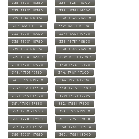
325: 16201-16250
326: 16251-16300
327: 16301-16350
328: 16351-16400
329: 16401-16450
330: 16451-16500
331: 16501-16550
332: 16551-16600
333: 16601-16650
334: 16651-16700
335: 16701-16750
336: 16751-16800
337: 16801-16850
338: 16851-16900
339: 16901-16950
340: 16951-17000
341: 17001-17050
342: 17051-17100
343: 17101-17150
344: 17151-17200
345: 17201-17250
346: 17251-17300
347: 17301-17350
348: 17351-17400
349: 17401-17450
350: 17451-17500
351: 17501-17550
352: 17551-17600
353: 17601-17650
354: 17651-17700
355: 17701-17750
356: 17751-17800
357: 17801-17850
358: 17851-17900
359: 17901-17950
360: 17951-18000