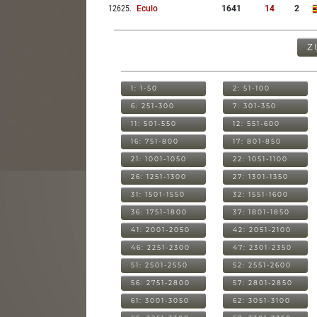
12625
.
Eculo
1641
14
2
Z
1: 1-50
2: 51-100
6: 251-300
7: 301-350
11: 501-550
12: 551-600
16: 751-800
17: 801-850
21: 1001-1050
22: 1051-1100
26: 1251-1300
27: 1301-1350
31: 1501-1550
32: 1551-1600
36: 1751-1800
37: 1801-1850
41: 2001-2050
42: 2051-2100
46: 2251-2300
47: 2301-2350
51: 2501-2550
52: 2551-2600
56: 2751-2800
57: 2801-2850
61: 3001-3050
62: 3051-3100