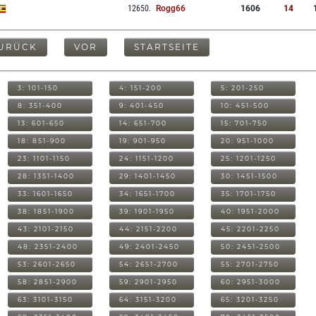
12650
.
Rogg66
1606
14
URÜCK
VOR
STARTSEITE
3: 101-150
4: 151-200
5: 201-250
8: 351-400
9: 401-450
10: 451-500
13: 601-650
14: 651-700
15: 701-750
18: 851-900
19: 901-950
20: 951-1000
23: 1101-1150
24: 1151-1200
25: 1201-1250
28: 1351-1400
29: 1401-1450
30: 1451-1500
33: 1601-1650
34: 1651-1700
35: 1701-1750
38: 1851-1900
39: 1901-1950
40: 1951-2000
43: 2101-2150
44: 2151-2200
45: 2201-2250
48: 2351-2400
49: 2401-2450
50: 2451-2500
53: 2601-2650
54: 2651-2700
55: 2701-2750
58: 2851-2900
59: 2901-2950
60: 2951-3000
63: 3101-3150
64: 3151-3200
65: 3201-3250