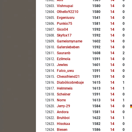
12602
.
Airil
1589
14
0
12603
.
Vishnupai
1580
14
0
12604
.
Othello92210
1580
14
0
12605
.
Evgeniusru
1541
14
0
12606
.
Punkio75
1581
14
0
12607
.
Gico04
1592
14
0
12608
.
Skyfox17
1592
14
0
12609
.
Gameismyname
1602
14
0
12610
.
Gaterslebeben
1592
14
0
12611
.
Sauranb
1608
14
2
12612
.
Ezilmola
1591
14
0
12613
.
Jewles
1601
14
0
12614
.
Falco_uwu
1591
14
0
12615
.
Chessfriend21
1591
14
0
12616
.
Diabólicobrebaje
1615
14
1
12617
.
Helmmeis
1613
14
1
12618
.
Scheiner
1591
14
0
12619
.
Norre
1613
14
1
12620
.
Jerry-29
1584
14
0
12621
.
Andora
1581
14
0
12622
.
Bruhboi
1622
14
1
12623
.
Hisokaa
1582
14
0
12624
.
Biesen
1586
14
0