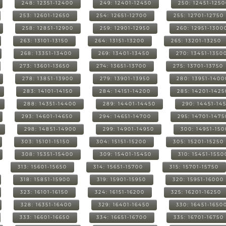
248: 12351-12400
249: 12401-12450
250: 12451-125
253: 12601-12650
254: 12651-12700
255: 12701-12750
258: 12851-12900
259: 12901-12950
260: 12951-1300
263: 13101-13150
264: 13151-13200
265: 13201-13250
268: 13351-13400
269: 13401-13450
270: 13451-1350
273: 13601-13650
274: 13651-13700
275: 13701-13750
278: 13851-13900
279: 13901-13950
280: 13951-1400
283: 14101-14150
284: 14151-14200
285: 14201-1425
288: 14351-14400
289: 14401-14450
290: 14451-14
293: 14601-14650
294: 14651-14700
295: 14701-1475
298: 14851-14900
299: 14901-14950
300: 14951-15
303: 15101-15150
304: 15151-15200
305: 15201-15250
308: 15351-15400
309: 15401-15450
310: 15451-1550
313: 15601-15650
314: 15651-15700
315: 15701-15750
318: 15851-15900
319: 15901-15950
320: 15951-16000
323: 16101-16150
324: 16151-16200
325: 16201-16250
328: 16351-16400
329: 16401-16450
330: 16451-1650
333: 16601-16650
334: 16651-16700
335: 16701-16750