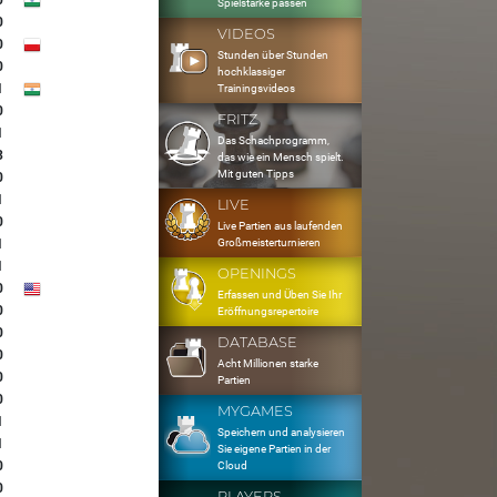
0
Spielstärke passen
0
VIDEOS
0
Stunden über Stunden
0
hochklassiger
1
Trainingsvideos
0
FRITZ
1
Das Schachprogramm,
3
das wie ein Mensch spielt.
Mit guten Tipps
0
1
LIVE
0
Live Partien aus laufenden
Großmeisterturnieren
1
1
OPENINGS
0
Erfassen und Üben Sie Ihr
0
Eröffnungsrepertoire
0
DATABASE
0
Acht Millionen starke
0
Partien
0
MYGAMES
1
Speichern und analysieren
1
Sie eigene Partien in der
0
Cloud
0
PLAYERS