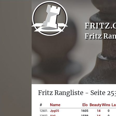
FRITZ.
Fritz Ran
Fritz Rangliste - Seite 25
#
Name
Elo
Beauty
Wins
La
12601
.
Jpg05
1605
14
0