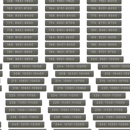
158: 7851-7900
159: 7901-7950
160: 7951-8000
163: 8101-8150
164: 8151-8200
165: 8201-8250
168: 8351-8400
169: 8401-8450
170: 8451-8500
173: 8601-8650
174: 8651-8700
175: 8701-8750
178: 8851-8900
179: 8901-8950
180: 8951-9000
183: 9101-9150
184: 9151-9200
185: 9201-9250
188: 9351-9400
189: 9401-9450
190: 9451-9500
193: 9601-9650
194: 9651-9700
195: 9701-9750
198: 9851-9900
199: 9901-9950
200: 9951-10000
203: 10101-10150
204: 10151-10200
205: 10201-1025
208: 10351-10400
209: 10401-10450
210: 10451-10
213: 10601-10650
214: 10651-10700
215: 10701-10750
218: 10851-10900
219: 10901-10950
220: 10951-1100
223: 11101-11150
224: 11151-11200
225: 11201-11250
228: 11351-11400
229: 11401-11450
230: 11451-11500
233: 11601-11650
234: 11651-11700
235: 11701-11750
238: 11851-11900
239: 11901-11950
240: 11951-12000
243: 12101-12150
244: 12151-12200
245: 12201-12250