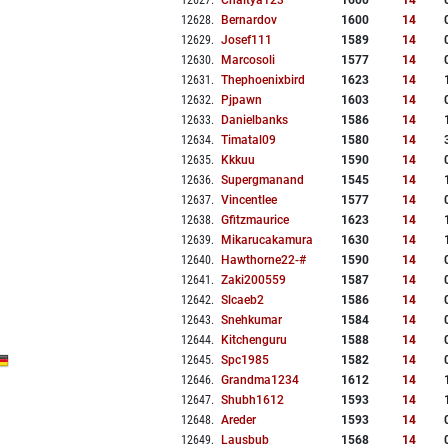
12627
.
Chaitya123
1600
14
12628
.
Bernardov
1600
14
12629
.
Josef111
1589
14
12630
.
Marcosoli
1577
14
12631
.
Thephoenixbird
1623
14
12632
.
Pjpawn
1603
14
12633
.
Danielbanks
1586
14
12634
.
Timatal09
1580
14
12635
.
Kkkuu
1590
14
12636
.
Supergmanand
1545
14
12637
.
Vincentlee
1577
14
12638
.
Gfitzmaurice
1623
14
12639
.
Mikarucakamura
1630
14
12640
.
Hawthorne22-#
1590
14
12641
.
Zaki200559
1587
14
12642
.
Slcaeb2
1586
14
12643
.
Snehkumar
1584
14
12644
.
Kitchenguru
1588
14
12645
.
Spc1985
1582
14
12646
.
Grandma1234
1612
14
12647
.
Shubh1612
1593
14
12648
.
Areder
1593
14
12649
.
Lausbub
1568
14