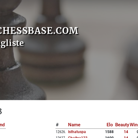
CHESSBASE.COM
gliste
3
nd
#
Name
Elo
Beauty
Win
12626
.
Isthatuspa
1588
14