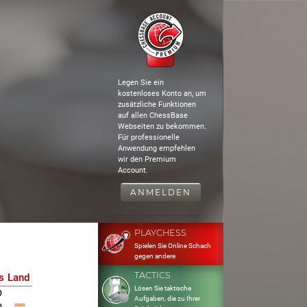
Legen Sie ein
kostenloses Konto an, um
zusätzliche Funktionen
auf allen ChessBase
Webseiten zu bekommen.
Für professionelle
Anwendung empfehlen
wir den Premium
Account.
ANMELDEN
PLAYCHESS
Spielen Sie Online Schach
gegen andere
TACTICS
s
Land
Lösen Sie taktische
0
Aufgaben, die zu Ihrer