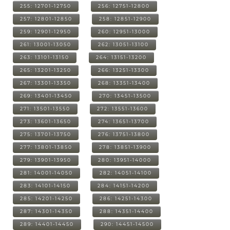
255: 12701-12750
256: 12751-12800
257: 12801-12850
258: 12851-12900
259: 12901-12950
260: 12951-13000
261: 13001-13050
262: 13051-13100
263: 13101-13150
264: 13151-13200
265: 13201-13250
266: 13251-13300
267: 13301-13350
268: 13351-13400
269: 13401-13450
270: 13451-13500
271: 13501-13550
272: 13551-13600
273: 13601-13650
274: 13651-13700
275: 13701-13750
276: 13751-13800
277: 13801-13850
278: 13851-13900
279: 13901-13950
280: 13951-14000
281: 14001-14050
282: 14051-14100
283: 14101-14150
284: 14151-14200
285: 14201-14250
286: 14251-14300
287: 14301-14350
288: 14351-14400
289: 14401-14450
290: 14451-14500