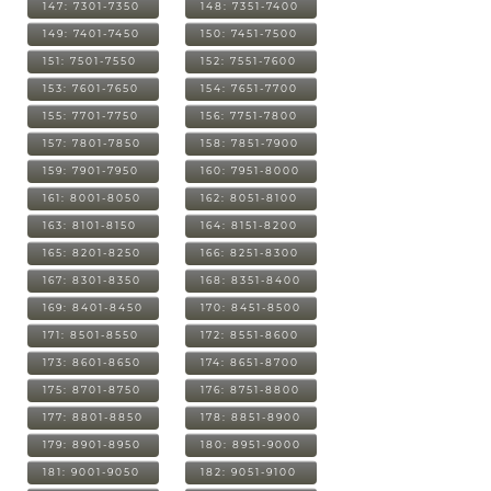
147: 7301-7350
148: 7351-7400
149: 7401-7450
150: 7451-7500
151: 7501-7550
152: 7551-7600
153: 7601-7650
154: 7651-7700
155: 7701-7750
156: 7751-7800
157: 7801-7850
158: 7851-7900
159: 7901-7950
160: 7951-8000
161: 8001-8050
162: 8051-8100
163: 8101-8150
164: 8151-8200
165: 8201-8250
166: 8251-8300
167: 8301-8350
168: 8351-8400
169: 8401-8450
170: 8451-8500
171: 8501-8550
172: 8551-8600
173: 8601-8650
174: 8651-8700
175: 8701-8750
176: 8751-8800
177: 8801-8850
178: 8851-8900
179: 8901-8950
180: 8951-9000
181: 9001-9050
182: 9051-9100