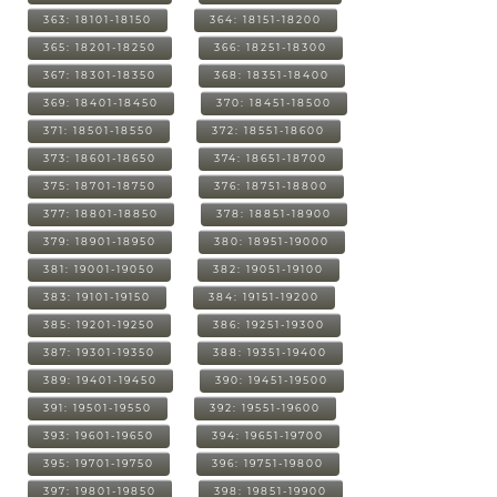
363: 18101-18150
364: 18151-18200
365: 18201-18250
366: 18251-18300
367: 18301-18350
368: 18351-18400
369: 18401-18450
370: 18451-18500
371: 18501-18550
372: 18551-18600
373: 18601-18650
374: 18651-18700
375: 18701-18750
376: 18751-18800
377: 18801-18850
378: 18851-18900
379: 18901-18950
380: 18951-19000
381: 19001-19050
382: 19051-19100
383: 19101-19150
384: 19151-19200
385: 19201-19250
386: 19251-19300
387: 19301-19350
388: 19351-19400
389: 19401-19450
390: 19451-19500
391: 19501-19550
392: 19551-19600
393: 19601-19650
394: 19651-19700
395: 19701-19750
396: 19751-19800
397: 19801-19850
398: 19851-19900