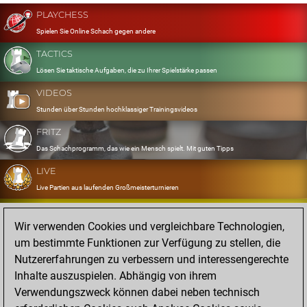
PLAYCHESS
Spielen Sie Online Schach gegen andere
TACTICS
Lösen Sie taktische Aufgaben, die zu Ihrer Spielstärke passen
VIDEOS
Stunden über Stunden hochklassiger Trainingsvideos
FRITZ
Das Schachprogramm, das wie ein Mensch spielt. Mit guten Tipps
LIVE
Live Partien aus laufenden Großmeisterturnieren
OPENINGS
Wir verwenden Cookies und vergleichbare Technologien,
Erfassen und Üben Sie Ihr Eröffnungsrepertoire
um bestimmte Funktionen zur Verfügung zu stellen, die
DATABASE
Nutzererfahrungen zu verbessern und interessengerechte
Acht Millionen starke Partien
Inhalte auszuspielen. Abhängig von ihrem
MYGAMES
Verwendungszweck können dabei neben technisch
Speichern und analysieren Sie eigene Partien in der Cloud