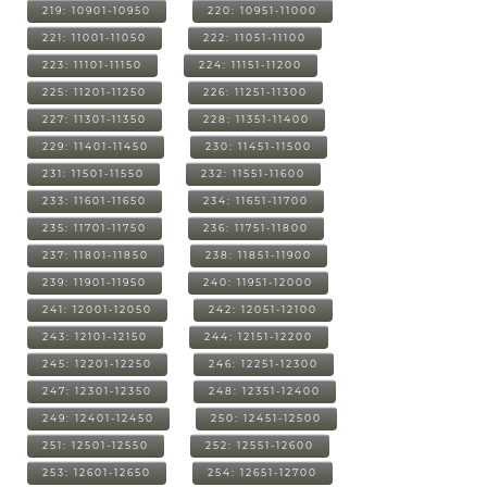
219: 10901-10950
220: 10951-11000
221: 11001-11050
222: 11051-11100
223: 11101-11150
224: 11151-11200
225: 11201-11250
226: 11251-11300
227: 11301-11350
228: 11351-11400
229: 11401-11450
230: 11451-11500
231: 11501-11550
232: 11551-11600
233: 11601-11650
234: 11651-11700
235: 11701-11750
236: 11751-11800
237: 11801-11850
238: 11851-11900
239: 11901-11950
240: 11951-12000
241: 12001-12050
242: 12051-12100
243: 12101-12150
244: 12151-12200
245: 12201-12250
246: 12251-12300
247: 12301-12350
248: 12351-12400
249: 12401-12450
250: 12451-12500
251: 12501-12550
252: 12551-12600
253: 12601-12650
254: 12651-12700