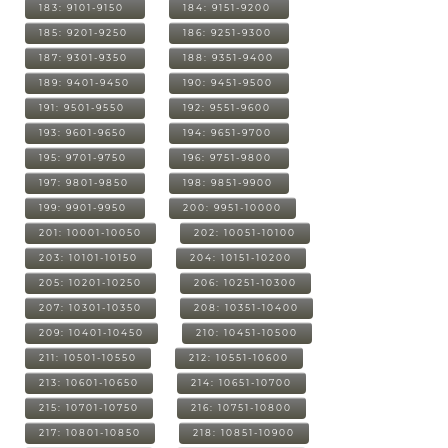
183: 9101-9150
184: 9151-9200
185: 9201-9250
186: 9251-9300
187: 9301-9350
188: 9351-9400
189: 9401-9450
190: 9451-9500
191: 9501-9550
192: 9551-9600
193: 9601-9650
194: 9651-9700
195: 9701-9750
196: 9751-9800
197: 9801-9850
198: 9851-9900
199: 9901-9950
200: 9951-10000
201: 10001-10050
202: 10051-10100
203: 10101-10150
204: 10151-10200
205: 10201-10250
206: 10251-10300
207: 10301-10350
208: 10351-10400
209: 10401-10450
210: 10451-10500
211: 10501-10550
212: 10551-10600
213: 10601-10650
214: 10651-10700
215: 10701-10750
216: 10751-10800
217: 10801-10850
218: 10851-10900