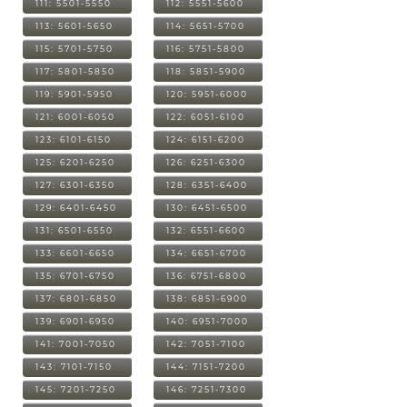
111: 5501-5550
112: 5551-5600
113: 5601-5650
114: 5651-5700
115: 5701-5750
116: 5751-5800
117: 5801-5850
118: 5851-5900
119: 5901-5950
120: 5951-6000
121: 6001-6050
122: 6051-6100
123: 6101-6150
124: 6151-6200
125: 6201-6250
126: 6251-6300
127: 6301-6350
128: 6351-6400
129: 6401-6450
130: 6451-6500
131: 6501-6550
132: 6551-6600
133: 6601-6650
134: 6651-6700
135: 6701-6750
136: 6751-6800
137: 6801-6850
138: 6851-6900
139: 6901-6950
140: 6951-7000
141: 7001-7050
142: 7051-7100
143: 7101-7150
144: 7151-7200
145: 7201-7250
146: 7251-7300