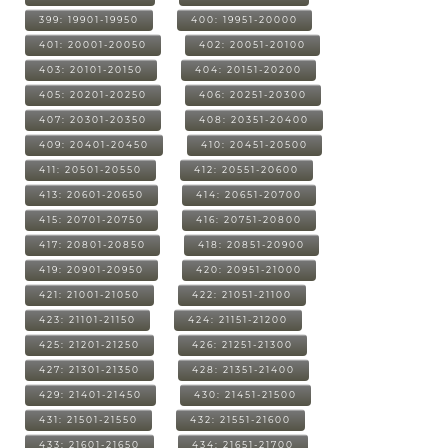
399: 19901-19950
400: 19951-20000
401: 20001-20050
402: 20051-20100
403: 20101-20150
404: 20151-20200
405: 20201-20250
406: 20251-20300
407: 20301-20350
408: 20351-20400
409: 20401-20450
410: 20451-20500
411: 20501-20550
412: 20551-20600
413: 20601-20650
414: 20651-20700
415: 20701-20750
416: 20751-20800
417: 20801-20850
418: 20851-20900
419: 20901-20950
420: 20951-21000
421: 21001-21050
422: 21051-21100
423: 21101-21150
424: 21151-21200
425: 21201-21250
426: 21251-21300
427: 21301-21350
428: 21351-21400
429: 21401-21450
430: 21451-21500
431: 21501-21550
432: 21551-21600
433: 21601-21650
434: 21651-21700