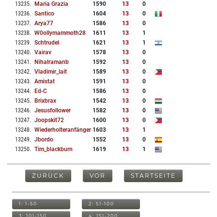
13235
.
Maria Grazia
1590
13
0
13236
.
Santico
1604
13
0
13237
.
Arya77
1586
13
0
13238
.
W0ollymammoth28
1611
13
1
13239
.
Schtrudel
1621
13
1
13240
.
Vairav
1578
13
0
13241
.
Nihalramanb
1592
13
0
13242
.
Vladimir_lait
1589
13
0
13243
.
Amistat
1591
13
0
13244
.
Ed-C
1586
13
0
13245
.
Brixbrax
1542
13
0
13246
.
Jesusfollower
1582
13
0
13247
.
Joopskit72
1600
13
0
13248
.
Wiederholteranfänger
1603
13
1
13249
.
Jbordo
1552
13
0
13250
.
Tim_blackburn
1619
13
1
ZURÜCK
VOR
STARTSEITE
1: 1-50
2: 51-100
3: 101-150
4: 151-200