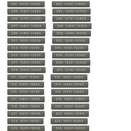
291: 14501-14550
292: 14551-14600
293: 14601-14650
294: 14651-14700
295: 14701-14750
296: 14751-14800
297: 14801-14850
298: 14851-14900
299: 14901-14950
300: 14951-15000
301: 15001-15050
302: 15051-15100
303: 15101-15150
304: 15151-15200
305: 15201-15250
306: 15251-15300
307: 15301-15350
308: 15351-15400
309: 15401-15450
310: 15451-15500
311: 15501-15550
312: 15551-15600
313: 15601-15650
314: 15651-15700
315: 15701-15750
316: 15751-15800
317: 15801-15850
318: 15851-15900
319: 15901-15950
320: 15951-16000
321: 16001-16050
322: 16051-16100
323: 16101-16150
324: 16151-16200
325: 16201-16250
326: 16251-16300