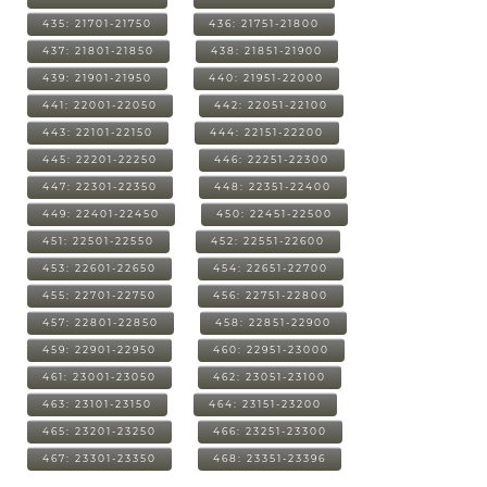
435: 21701-21750
436: 21751-21800
437: 21801-21850
438: 21851-21900
439: 21901-21950
440: 21951-22000
441: 22001-22050
442: 22051-22100
443: 22101-22150
444: 22151-22200
445: 22201-22250
446: 22251-22300
447: 22301-22350
448: 22351-22400
449: 22401-22450
450: 22451-22500
451: 22501-22550
452: 22551-22600
453: 22601-22650
454: 22651-22700
455: 22701-22750
456: 22751-22800
457: 22801-22850
458: 22851-22900
459: 22901-22950
460: 22951-23000
461: 23001-23050
462: 23051-23100
463: 23101-23150
464: 23151-23200
465: 23201-23250
466: 23251-23300
467: 23301-23350
468: 23351-23396