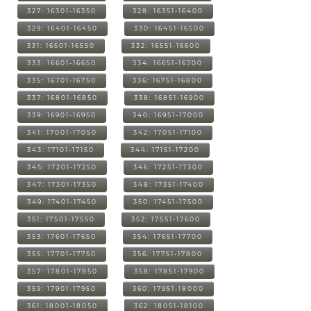
327: 16301-16350
328: 16351-16400
329: 16401-16450
330: 16451-16500
331: 16501-16550
332: 16551-16600
333: 16601-16650
334: 16651-16700
335: 16701-16750
336: 16751-16800
337: 16801-16850
338: 16851-16900
339: 16901-16950
340: 16951-17000
341: 17001-17050
342: 17051-17100
343: 17101-17150
344: 17151-17200
345: 17201-17250
346: 17251-17300
347: 17301-17350
348: 17351-17400
349: 17401-17450
350: 17451-17500
351: 17501-17550
352: 17551-17600
353: 17601-17650
354: 17651-17700
355: 17701-17750
356: 17751-17800
357: 17801-17850
358: 17851-17900
359: 17901-17950
360: 17951-18000
361: 18001-18050
362: 18051-18100