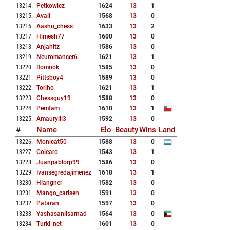
13214
.
Petkowicz
1624
13
1
13215
.
Avali
1568
13
0
13216
.
Aashu_chess
1633
13
2
13217
.
Himesh77
1600
13
0
13218
.
Anjahitz
1586
13
0
13219
.
Neuromancer6
1621
13
1
13220
.
Romook
1585
13
0
13221
.
Pittsboy4
1589
13
0
13222
.
Toriho
1621
13
1
13223
.
Chessguy19
1588
13
0
13224
.
Pemfam
1610
13
1
13225
.
Amaurylll3
1592
13
0
#
Name
Elo
Beauty
Wins
Land
13226
.
Monicat50
1588
13
0
13227
.
Colearo
1543
13
1
13228
.
Juanpablorp99
1586
13
0
13229
.
Ivansegredajimenez
1618
13
1
13230
.
Hlangner
1582
13
0
13231
.
Mango_carlsen
1591
13
0
13232
.
Pataran
1597
13
0
13233
.
Yashasanilsarnad
1564
13
0
13234
.
Turki_net
1601
13
0