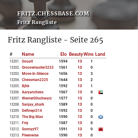
FRITZ.CHESSBASE.COM
Fritz Rangliste
Fritz Rangliste - Seite 265
#
Name
Elo
Beauty
Wins
Land
13201
.
Gouait
1594
13
1
13202
.
Groovemaster3233
1561
13
0
13203
.
Move-In-Silence
1656
13
3
13204
.
Chessman2225
1644
13
2
13205
.
Bjhk
1592
13
1
13206
.
Aaryanchess
1567
13
0
13207
.
Werner00schwarz
1577
13
0
13208
.
Sanjay_shark
1589
13
0
13209
.
Definepi314
1592
13
0
13210
.
The Big Man
1590
13
0
13211
.
Fmj
1587
13
0
13212
.
Sonnyy97
1591
13
0
13213
.
Pleenwise
1590
13
0