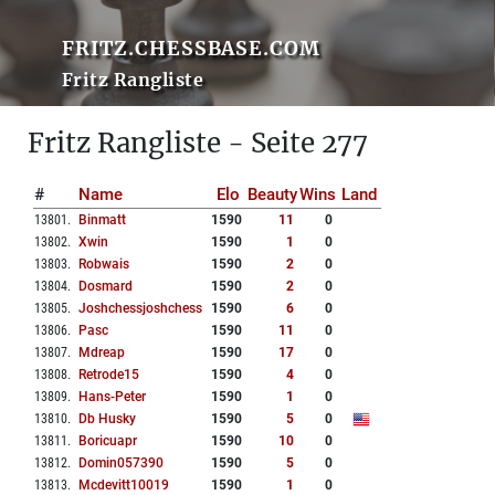
FRITZ.CHESSBASE.COM
Fritz Rangliste
Fritz Rangliste - Seite 277
#
Name
Elo
Beauty
Wins
Land
13801
.
Binmatt
1590
11
0
13802
.
Xwin
1590
1
0
13803
.
Robwais
1590
2
0
13804
.
Dosmard
1590
2
0
13805
.
Joshchessjoshchess
1590
6
0
13806
.
Pasc
1590
11
0
13807
.
Mdreap
1590
17
0
13808
.
Retrode15
1590
4
0
13809
.
Hans-Peter
1590
1
0
13810
.
Db Husky
1590
5
0
13811
.
Boricuapr
1590
10
0
13812
.
Domin057390
1590
5
0
13813
.
Mcdevitt10019
1590
1
0