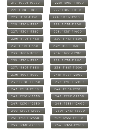
219: 10901-10950
220: 10951-11000
221: 11001-11050
222: 11051-11100
223: 11101-11150
224: 11151-11200
225: 11201-11250
226: 11251-11300
227: 11301-11350
228: 11351-11400
229: 11401-11450
230: 11451-11500
231: 11501-11550
232: 11551-11600
233: 11601-11650
234: 11651-11700
235: 11701-11750
236: 11751-11800
237: 11801-11850
238: 11851-11900
239: 11901-11950
240: 11951-12000
241: 12001-12050
242: 12051-12100
243: 12101-12150
244: 12151-12200
245: 12201-12250
246: 12251-12300
247: 12301-12350
248: 12351-12400
249: 12401-12450
250: 12451-12500
251: 12501-12550
252: 12551-12600
253: 12601-12650
254: 12651-12700