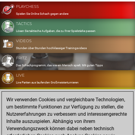
PLAYCHESS
Spielen Sie Online Schach gegen andere
TACTICS
Lösen Sie taktische Aufgaben, die zu Ihrer Spielstärke passen
VIDEOS
Stunden über Stunden hochklassiger Trainingsvideos
FRITZ
Das Schachprogramm, das wie ein Mensch spielt. Mit guten Tipps
LIVE
Live Partien aus laufenden Großmeisterturnieren
OPENINGS
Wir verwenden Cookies und vergleichbare Technologien,
Erfassen und Üben Sie Ihr Eröffnungsrepertoire
um bestimmte Funktionen zur Verfügung zu stellen, die
DATABASE
Nutzererfahrungen zu verbessern und interessengerechte
Acht Millionen starke Partien
Inhalte auszuspielen. Abhängig von ihrem
MYGAMES
Verwendungszweck können dabei neben technisch
Speichern und analysieren Sie eigene Partien in der Cloud