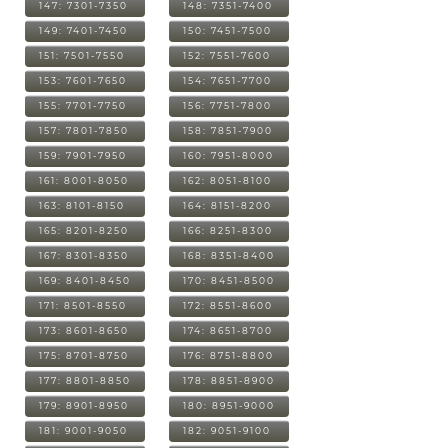
147: 7301-7350
148: 7351-7400
149: 7401-7450
150: 7451-7500
151: 7501-7550
152: 7551-7600
153: 7601-7650
154: 7651-7700
155: 7701-7750
156: 7751-7800
157: 7801-7850
158: 7851-7900
159: 7901-7950
160: 7951-8000
161: 8001-8050
162: 8051-8100
163: 8101-8150
164: 8151-8200
165: 8201-8250
166: 8251-8300
167: 8301-8350
168: 8351-8400
169: 8401-8450
170: 8451-8500
171: 8501-8550
172: 8551-8600
173: 8601-8650
174: 8651-8700
175: 8701-8750
176: 8751-8800
177: 8801-8850
178: 8851-8900
179: 8901-8950
180: 8951-9000
181: 9001-9050
182: 9051-9100