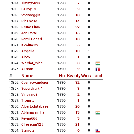
13814
.
Jimmy5828
1590
7
0
13815
.
Dalroy14
1590
3
0
13816
.
Stickdoggin
1590
10
0
13817
.
Pinamdar
1590
14
0
13818
.
Bruno Lima
1590
32
0
13819
.
Jan Rotte
1590
15
0
13820
.
Ramli Bahari
1590
13
0
13821
.
Kvwilhelm
1590
5
0
13822
.
Ampelio
1590
10
1
13823
.
Air25
1590
1
0
13824
.
Warrior_mind
1590
3
0
13825
.
Aubrac
1590
9
0
#
Name
Elo
Beauty
Wins
Land
13826
.
Cosmicwanderer
1590
32
0
13827
.
Supershark_1
1590
3
0
13828
.
Vineyard3
1590
2
0
13829
.
T_omi_x
1590
1
0
13830
.
Albertodatabase
1590
20
0
13831
.
Abhinavsimha
1590
13
0
13832
.
Reyna666
1590
3
0
13833
.
Chesscan125
1590
21
0
13834
.
Steinotz
1590
6
0