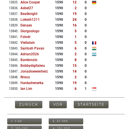
13835
.
Alice Cooper
1590
12
0
13836
.
Asbel27
1590
2
0
13837
.
Beatknight
1590
19
0
13838
.
Lokesh1211
1590
24
0
13839
.
Denaes
1590
16
0
13840
.
Giorgoslogo
1590
5
0
13841
.
Folodr
1590
1
0
13842
.
Vieilalain
1590
5
0
13843
.
Santosh Pavan
1590
6
0
13844
.
Adrian2026
1590
2
0
13845
.
Bambrozio
1590
8
0
13846
.
Bobbydigitalwu
1590
15
0
13847
.
Jonasloewenherz
1590
14
0
13848
.
Rrisco
1590
2
0
13849
.
Hankatrenerka
1590
19
0
13850
.
Ian Lim
1590
6
1
ZURÜCK
VOR
STARTSEITE
1: 1-50
2: 51-100
3: 101-150
4: 151-200