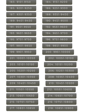
183: 9101-9150
184: 9151-9200
185: 9201-9250
186: 9251-9300
187: 9301-9350
188: 9351-9400
189: 9401-9450
190: 9451-9500
191: 9501-9550
192: 9551-9600
193: 9601-9650
194: 9651-9700
195: 9701-9750
196: 9751-9800
197: 9801-9850
198: 9851-9900
199: 9901-9950
200: 9951-10000
201: 10001-10050
202: 10051-10100
203: 10101-10150
204: 10151-10200
205: 10201-10250
206: 10251-10300
207: 10301-10350
208: 10351-10400
209: 10401-10450
210: 10451-10500
211: 10501-10550
212: 10551-10600
213: 10601-10650
214: 10651-10700
215: 10701-10750
216: 10751-10800
217: 10801-10850
218: 10851-10900