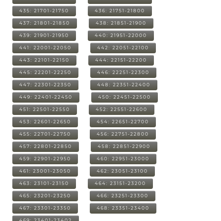
435: 21701-21750
436: 21751-21800
437: 21801-21850
438: 21851-21900
439: 21901-21950
440: 21951-22000
441: 22001-22050
442: 22051-22100
443: 22101-22150
444: 22151-22200
445: 22201-22250
446: 22251-22300
447: 22301-22350
448: 22351-22400
449: 22401-22450
450: 22451-22500
451: 22501-22550
452: 22551-22600
453: 22601-22650
454: 22651-22700
455: 22701-22750
456: 22751-22800
457: 22801-22850
458: 22851-22900
459: 22901-22950
460: 22951-23000
461: 23001-23050
462: 23051-23100
463: 23101-23150
464: 23151-23200
465: 23201-23250
466: 23251-23300
467: 23301-23350
468: 23351-23400
469: 23401-23402