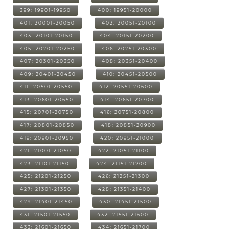
399: 19901-19950
400: 19951-20000
401: 20001-20050
402: 20051-20100
403: 20101-20150
404: 20151-20200
405: 20201-20250
406: 20251-20300
407: 20301-20350
408: 20351-20400
409: 20401-20450
410: 20451-20500
411: 20501-20550
412: 20551-20600
413: 20601-20650
414: 20651-20700
415: 20701-20750
416: 20751-20800
417: 20801-20850
418: 20851-20900
419: 20901-20950
420: 20951-21000
421: 21001-21050
422: 21051-21100
423: 21101-21150
424: 21151-21200
425: 21201-21250
426: 21251-21300
427: 21301-21350
428: 21351-21400
429: 21401-21450
430: 21451-21500
431: 21501-21550
432: 21551-21600
433: 21601-21650
434: 21651-21700