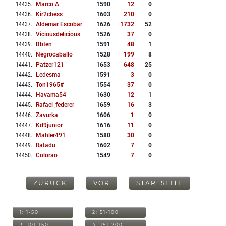
14435
.
Marco A
1590
12
0
14436
.
Kir2chess
1603
210
0
14437
.
Aldemar Escobar
1626
1732
52
14438
.
Viciousdelicious
1526
37
0
14439
.
Bbten
1591
48
1
14440
.
Negrocaballo
1528
199
8
14441
.
Patzer121
1653
648
25
14442
.
Ledesma
1591
3
0
14443
.
Ton1965#
1554
37
0
14444
.
Havama54
1630
12
1
14445
.
Rafael_federer
1659
16
3
14446
.
Zavurka
1606
1
0
14447
.
Kd9junior
1616
11
0
14448
.
Mahler491
1580
30
0
14449
.
Ratadu
1602
7
0
14450
.
Colorao
1549
7
0
ZURÜCK
VOR
STARTSEITE
1: 1-50
2: 51-100
3: 101-150
4: 151-200