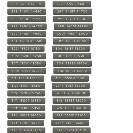
291: 14501-14550
292: 14551-14600
293: 14601-14650
294: 14651-14700
295: 14701-14750
296: 14751-14800
297: 14801-14850
298: 14851-14900
299: 14901-14950
300: 14951-15000
301: 15001-15050
302: 15051-15100
303: 15101-15150
304: 15151-15200
305: 15201-15250
306: 15251-15300
307: 15301-15350
308: 15351-15400
309: 15401-15450
310: 15451-15500
311: 15501-15550
312: 15551-15600
313: 15601-15650
314: 15651-15700
315: 15701-15750
316: 15751-15800
317: 15801-15850
318: 15851-15900
319: 15901-15950
320: 15951-16000
321: 16001-16050
322: 16051-16100
323: 16101-16150
324: 16151-16200
325: 16201-16250
326: 16251-16300