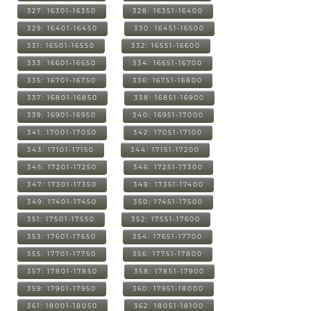
327: 16301-16350
328: 16351-16400
329: 16401-16450
330: 16451-16500
331: 16501-16550
332: 16551-16600
333: 16601-16650
334: 16651-16700
335: 16701-16750
336: 16751-16800
337: 16801-16850
338: 16851-16900
339: 16901-16950
340: 16951-17000
341: 17001-17050
342: 17051-17100
343: 17101-17150
344: 17151-17200
345: 17201-17250
346: 17251-17300
347: 17301-17350
348: 17351-17400
349: 17401-17450
350: 17451-17500
351: 17501-17550
352: 17551-17600
353: 17601-17650
354: 17651-17700
355: 17701-17750
356: 17751-17800
357: 17801-17850
358: 17851-17900
359: 17901-17950
360: 17951-18000
361: 18001-18050
362: 18051-18100