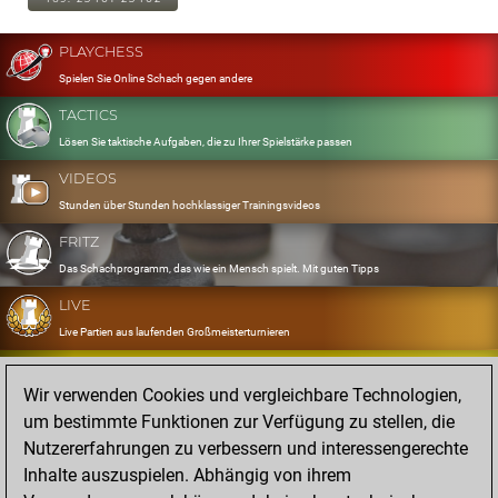
PLAYCHESS
Spielen Sie Online Schach gegen andere
TACTICS
Lösen Sie taktische Aufgaben, die zu Ihrer Spielstärke passen
VIDEOS
Stunden über Stunden hochklassiger Trainingsvideos
FRITZ
Das Schachprogramm, das wie ein Mensch spielt. Mit guten Tipps
LIVE
Live Partien aus laufenden Großmeisterturnieren
OPENINGS
Wir verwenden Cookies und vergleichbare Technologien,
Erfassen und Üben Sie Ihr Eröffnungsrepertoire
um bestimmte Funktionen zur Verfügung zu stellen, die
DATABASE
Nutzererfahrungen zu verbessern und interessengerechte
Acht Millionen starke Partien
Inhalte auszuspielen. Abhängig von ihrem
MYGAMES