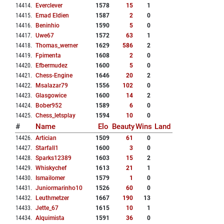
14414
.
Everclever
1578
15
1
14415
.
Emad Eldien
1587
2
0
14416
.
Beninhio
1590
5
0
14417
.
Uwe67
1572
63
1
14418
.
Thomas_werner
1629
586
2
14419
.
Fpimenta
1608
2
0
14420
.
Efbermudez
1600
5
0
14421
.
Chess-Engine
1646
20
2
14422
.
Msalazar79
1556
102
0
14423
.
Glasgowice
1600
14
2
14424
.
Bober952
1589
6
0
14425
.
Chess_letsplay
1594
10
0
#
Name
Elo
Beauty
Wins
Land
14426
.
Artician
1509
61
0
14427
.
Starfall1
1600
3
0
14428
.
Sparks12389
1603
15
2
14429
.
Whiskychef
1613
21
1
14430
.
Ismailomer
1579
1
0
14431
.
Juniormarinho10
1526
60
0
14432
.
Leuthmetzer
1667
190
13
14433
.
Jette_67
1615
10
1
14434
.
Alquimista
1591
36
0