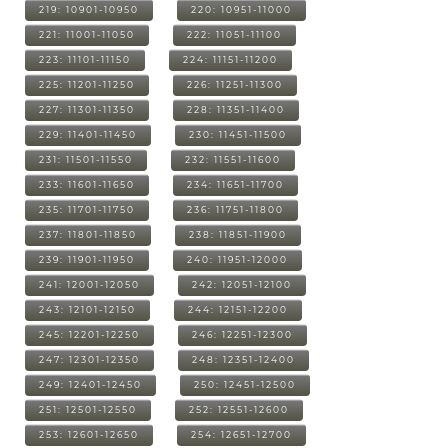
219: 10901-10950
220: 10951-11000
221: 11001-11050
222: 11051-11100
223: 11101-11150
224: 11151-11200
225: 11201-11250
226: 11251-11300
227: 11301-11350
228: 11351-11400
229: 11401-11450
230: 11451-11500
231: 11501-11550
232: 11551-11600
233: 11601-11650
234: 11651-11700
235: 11701-11750
236: 11751-11800
237: 11801-11850
238: 11851-11900
239: 11901-11950
240: 11951-12000
241: 12001-12050
242: 12051-12100
243: 12101-12150
244: 12151-12200
245: 12201-12250
246: 12251-12300
247: 12301-12350
248: 12351-12400
249: 12401-12450
250: 12451-12500
251: 12501-12550
252: 12551-12600
253: 12601-12650
254: 12651-12700