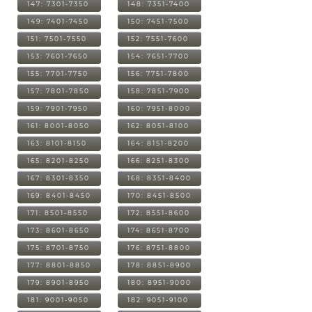
147: 7301-7350
148: 7351-7400
149: 7401-7450
150: 7451-7500
151: 7501-7550
152: 7551-7600
153: 7601-7650
154: 7651-7700
155: 7701-7750
156: 7751-7800
157: 7801-7850
158: 7851-7900
159: 7901-7950
160: 7951-8000
161: 8001-8050
162: 8051-8100
163: 8101-8150
164: 8151-8200
165: 8201-8250
166: 8251-8300
167: 8301-8350
168: 8351-8400
169: 8401-8450
170: 8451-8500
171: 8501-8550
172: 8551-8600
173: 8601-8650
174: 8651-8700
175: 8701-8750
176: 8751-8800
177: 8801-8850
178: 8851-8900
179: 8901-8950
180: 8951-9000
181: 9001-9050
182: 9051-9100