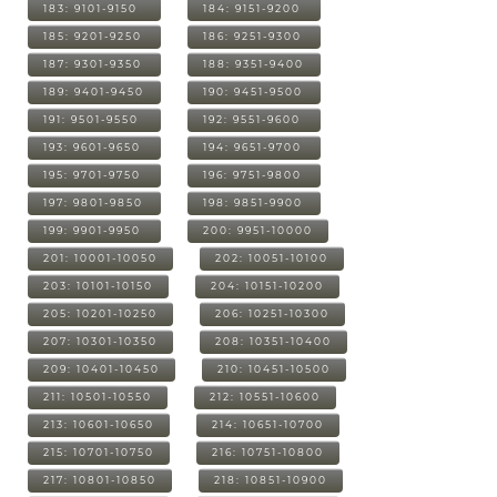
183: 9101-9150
184: 9151-9200
185: 9201-9250
186: 9251-9300
187: 9301-9350
188: 9351-9400
189: 9401-9450
190: 9451-9500
191: 9501-9550
192: 9551-9600
193: 9601-9650
194: 9651-9700
195: 9701-9750
196: 9751-9800
197: 9801-9850
198: 9851-9900
199: 9901-9950
200: 9951-10000
201: 10001-10050
202: 10051-10100
203: 10101-10150
204: 10151-10200
205: 10201-10250
206: 10251-10300
207: 10301-10350
208: 10351-10400
209: 10401-10450
210: 10451-10500
211: 10501-10550
212: 10551-10600
213: 10601-10650
214: 10651-10700
215: 10701-10750
216: 10751-10800
217: 10801-10850
218: 10851-10900