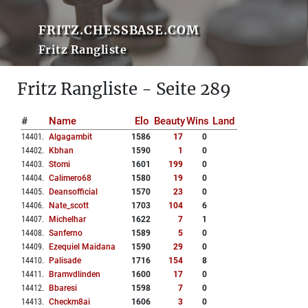
FRITZ.CHESSBASE.COM
Fritz Rangliste
Fritz Rangliste - Seite 289
#
Name
Elo
Beauty
Wins
Land
14401
.
Algagambit
1586
17
0
14402
.
Kbhan
1590
1
0
14403
.
Stomi
1601
199
0
14404
.
Calimero68
1580
19
0
14405
.
Deansofficial
1570
23
0
14406
.
Nate_scott
1703
104
6
14407
.
Michelhar
1622
7
1
14408
.
Sanferno
1589
5
0
14409
.
Ezequiel Maidana
1590
29
0
14410
.
Palisade
1716
154
8
14411
.
Bramvdlinden
1600
17
0
14412
.
Bbaresi
1598
7
0
14413
.
Checkm8ai
1606
3
0