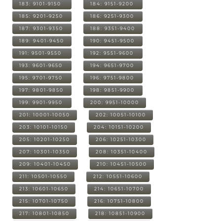
183: 9101-9150
184: 9151-9200
185: 9201-9250
186: 9251-9300
187: 9301-9350
188: 9351-9400
189: 9401-9450
190: 9451-9500
191: 9501-9550
192: 9551-9600
193: 9601-9650
194: 9651-9700
195: 9701-9750
196: 9751-9800
197: 9801-9850
198: 9851-9900
199: 9901-9950
200: 9951-10000
201: 10001-10050
202: 10051-10100
203: 10101-10150
204: 10151-10200
205: 10201-10250
206: 10251-10300
207: 10301-10350
208: 10351-10400
209: 10401-10450
210: 10451-10500
211: 10501-10550
212: 10551-10600
213: 10601-10650
214: 10651-10700
215: 10701-10750
216: 10751-10800
217: 10801-10850
218: 10851-10900