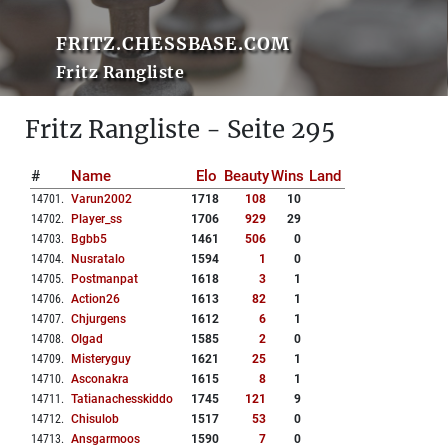
FRITZ.CHESSBASE.COM
Fritz Rangliste
Fritz Rangliste - Seite 295
#
Name
Elo
Beauty
Wins
Land
14701
.
Varun2002
1718
108
10
14702
.
Player_ss
1706
929
29
14703
.
Bgbb5
1461
506
0
14704
.
Nusratalo
1594
1
0
14705
.
Postmanpat
1618
3
1
14706
.
Action26
1613
82
1
14707
.
Chjurgens
1612
6
1
14708
.
Olgad
1585
2
0
14709
.
Misteryguy
1621
25
1
14710
.
Asconakra
1615
8
1
14711
.
Tatianachesskiddo
1745
121
9
14712
.
Chisulob
1517
53
0
14713
.
Ansgarmoos
1590
7
0