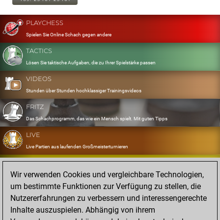
PLAYCHESS
Spielen Sie Online Schach gegen andere
TACTICS
Lösen Sie taktische Aufgaben, die zu Ihrer Spielstärke passen
VIDEOS
Stunden über Stunden hochklassiger Trainingsvideos
FRITZ
Das Schachprogramm, das wie ein Mensch spielt. Mit guten Tipps
LIVE
Live Partien aus laufenden Großmeisterturnieren
OPENINGS
Wir verwenden Cookies und vergleichbare Technologien,
Erfassen und Üben Sie Ihr Eröffnungsrepertoire
um bestimmte Funktionen zur Verfügung zu stellen, die
DATABASE
Nutzererfahrungen zu verbessern und interessengerechte
Acht Millionen starke Partien
Inhalte auszuspielen. Abhängig von ihrem
MYGAMES