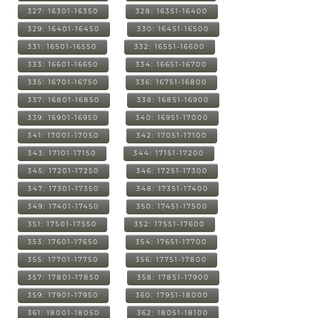
327: 16301-16350
328: 16351-16400
329: 16401-16450
330: 16451-16500
331: 16501-16550
332: 16551-16600
333: 16601-16650
334: 16651-16700
335: 16701-16750
336: 16751-16800
337: 16801-16850
338: 16851-16900
339: 16901-16950
340: 16951-17000
341: 17001-17050
342: 17051-17100
343: 17101-17150
344: 17151-17200
345: 17201-17250
346: 17251-17300
347: 17301-17350
348: 17351-17400
349: 17401-17450
350: 17451-17500
351: 17501-17550
352: 17551-17600
353: 17601-17650
354: 17651-17700
355: 17701-17750
356: 17751-17800
357: 17801-17850
358: 17851-17900
359: 17901-17950
360: 17951-18000
361: 18001-18050
362: 18051-18100