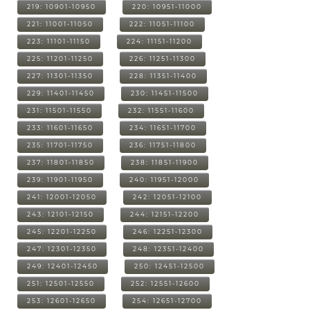
219: 10901-10950
220: 10951-11000
221: 11001-11050
222: 11051-11100
223: 11101-11150
224: 11151-11200
225: 11201-11250
226: 11251-11300
227: 11301-11350
228: 11351-11400
229: 11401-11450
230: 11451-11500
231: 11501-11550
232: 11551-11600
233: 11601-11650
234: 11651-11700
235: 11701-11750
236: 11751-11800
237: 11801-11850
238: 11851-11900
239: 11901-11950
240: 11951-12000
241: 12001-12050
242: 12051-12100
243: 12101-12150
244: 12151-12200
245: 12201-12250
246: 12251-12300
247: 12301-12350
248: 12351-12400
249: 12401-12450
250: 12451-12500
251: 12501-12550
252: 12551-12600
253: 12601-12650
254: 12651-12700