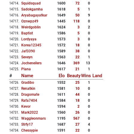
14714
.
Squidsquad
1600
72
0
14715
.
Sadokgamha
1618
5
1
14716
.
Aryabagayatkar
1649
50
9
14717
.
Oznwpz49
1445
118
0
14718
.
Weirdgoblin
1624
3
2
14719
.
Baptist
1586
5
0
14720
.
Lordyaya
1573
3
0
14721
.
Korea12345
1572
18
0
14722
.
Jaf3390
1589
38
0
14723
.
Seveyn
1563
22
1
14724
.
Jocheneilers
1646
369
13
14725
.
Plana
1617
21
1
#
Name
Elo
Beauty
Wins
Land
14726
.
Gradibo
1552
25
1
14727
.
Renatkin
1581
10
0
14728
.
Dragomate
1611
44
0
14729
.
Rafa7404
1584
18
0
14730
.
Kevor
1594
2
0
14731
.
Mark2022
1560
26
0
14732
.
Waggleonmars
1195
567
0
14733
.
Strfy17
1687
27
4
14734
.
Chessypie
1591
22
0