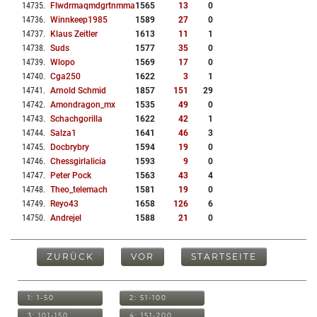
14735
.
Flwdrmaqmdgrtnmmak
1565
13
0
14736
.
Winnkeep1985
1589
27
0
14737
.
Klaus Zeitler
1613
11
1
14738
.
Suds
1577
35
0
14739
.
Wlopo
1569
17
0
14740
.
Cga250
1622
3
1
14741
.
Arnold Schmid
1857
151
29
14742
.
Amondragon_mx
1535
49
0
14743
.
Schachgorilla
1622
42
1
14744
.
Salza1
1641
46
3
14745
.
Docbrybry
1594
19
0
14746
.
Chessgirlalicia
1593
9
0
14747
.
Peter Pock
1563
43
4
14748
.
Theo_telemach
1581
19
0
14749
.
Reyo43
1658
126
6
14750
.
Andrejel
1588
21
0
ZURÜCK
VOR
STARTSEITE
1: 1-50
2: 51-100
3: 101-150
4: 151-200