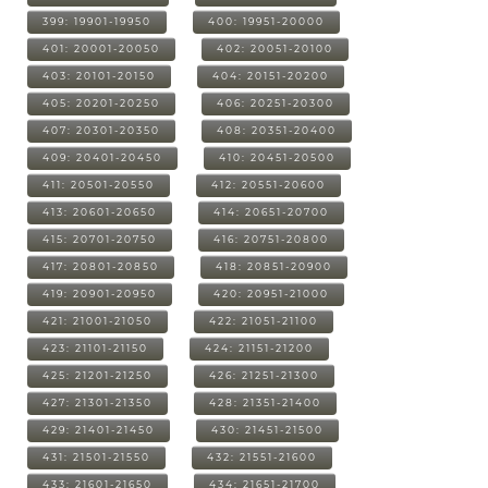
399: 19901-19950
400: 19951-20000
401: 20001-20050
402: 20051-20100
403: 20101-20150
404: 20151-20200
405: 20201-20250
406: 20251-20300
407: 20301-20350
408: 20351-20400
409: 20401-20450
410: 20451-20500
411: 20501-20550
412: 20551-20600
413: 20601-20650
414: 20651-20700
415: 20701-20750
416: 20751-20800
417: 20801-20850
418: 20851-20900
419: 20901-20950
420: 20951-21000
421: 21001-21050
422: 21051-21100
423: 21101-21150
424: 21151-21200
425: 21201-21250
426: 21251-21300
427: 21301-21350
428: 21351-21400
429: 21401-21450
430: 21451-21500
431: 21501-21550
432: 21551-21600
433: 21601-21650
434: 21651-21700