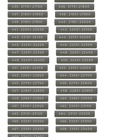
435: 21701-21750
436: 21751-21800
437: 21801-21850
438: 21851-21900
439: 21901-21950
440: 21951-22000
441: 22001-22050
442: 22051-22100
443: 22101-22150
444: 22151-22200
445: 22201-22250
446: 22251-22300
447: 22301-22350
448: 22351-22400
449: 22401-22450
450: 22451-22500
451: 22501-22550
452: 22551-22600
453: 22601-22650
454: 22651-22700
455: 22701-22750
456: 22751-22800
457: 22801-22850
458: 22851-22900
459: 22901-22950
460: 22951-23000
461: 23001-23050
462: 23051-23100
463: 23101-23150
464: 23151-23200
465: 23201-23250
466: 23251-23300
467: 23301-23350
468: 23351-23400
469: 23401-23401