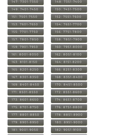
147: 7301-7350
148: 7351-7400
149: 7401-7450
150: 7451-7500
151: 7501-7550
152: 7551-7600
153: 7601-7650
154: 7651-7700
155: 7701-7750
156: 7751-7800
157: 7801-7850
158: 7851-7900
159: 7901-7950
160: 7951-8000
161: 8001-8050
162: 8051-8100
163: 8101-8150
164: 8151-8200
165: 8201-8250
166: 8251-8300
167: 8301-8350
168: 8351-8400
169: 8401-8450
170: 8451-8500
171: 8501-8550
172: 8551-8600
173: 8601-8650
174: 8651-8700
175: 8701-8750
176: 8751-8800
177: 8801-8850
178: 8851-8900
179: 8901-8950
180: 8951-9000
181: 9001-9050
182: 9051-9100