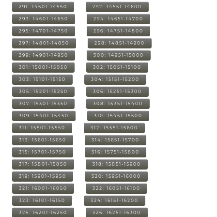
291: 14501-14550
292: 14551-14600
293: 14601-14650
294: 14651-14700
295: 14701-14750
296: 14751-14800
297: 14801-14850
298: 14851-14900
299: 14901-14950
300: 14951-15000
301: 15001-15050
302: 15051-15100
303: 15101-15150
304: 15151-15200
305: 15201-15250
306: 15251-15300
307: 15301-15350
308: 15351-15400
309: 15401-15450
310: 15451-15500
311: 15501-15550
312: 15551-15600
313: 15601-15650
314: 15651-15700
315: 15701-15750
316: 15751-15800
317: 15801-15850
318: 15851-15900
319: 15901-15950
320: 15951-16000
321: 16001-16050
322: 16051-16100
323: 16101-16150
324: 16151-16200
325: 16201-16250
326: 16251-16300